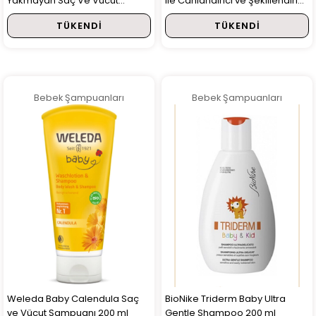
Yakmayan Saç Ve Vücut
ile Canlandırıcı ve Şekillendirici
Şampuanı 500 ML
Sprey 200 ml
TÜKENDI
TÜKENDI
Bebek Şampuanları
Bebek Şampuanları
Weleda Baby Calendula Saç
BioNike Triderm Baby Ultra
ve Vücut Şampuanı 200 ml
Gentle Shampoo 200 ml