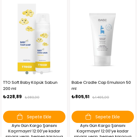
TTO Soft Baby Köpük Sabun
Babe Cradle Cap Emulsion 50
200 ml
ml
₺228,89
₺805,51
₺383,00
₺1.465,00
Sepete Ekle
Sepete Ekle
Aynı Gün Kargo Şansını
Aynı Gün Kargo Şansını
Kaçırmayın! 12:00’ye kadar
Kaçırmayın! 12:00’ye kadar
sipariş verin, hemen kargoya
sipariş verin, hemen kargoya