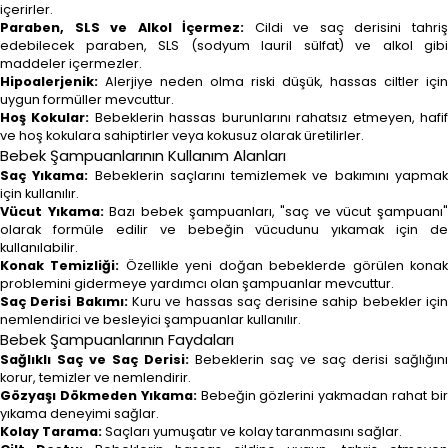
içerirler.
Paraben, SLS ve Alkol İçermez:
Cildi ve saç derisini tahri
edebilecek paraben, SLS (sodyum lauril sülfat) ve alkol gibi
maddeler içermezler.
Hipoalerjenik:
Alerjiye neden olma riski düşük, hassas ciltler için
uygun formüller mevcuttur.
Hoş Kokular:
Bebeklerin hassas burunlarını rahatsız etmeyen, hafi
ve hoş kokulara sahiptirler veya kokusuz olarak üretilirler.
Bebek Şampuanlarının Kullanım Alanları
Saç Yıkama:
Bebeklerin saçlarını temizlemek ve bakımını yapma
için kullanılır.
Vücut Yıkama:
Bazı bebek şampuanları, "saç ve vücut şampuanı"
olarak formüle edilir ve bebeğin vücudunu yıkamak için de
kullanılabilir.
Konak Temizliği:
Özellikle yeni doğan bebeklerde görülen kona
problemini gidermeye yardımcı olan şampuanlar mevcuttur.
Saç Derisi Bakımı:
Kuru ve hassas saç derisine sahip bebekler içi
nemlendirici ve besleyici şampuanlar kullanılır.
Bebek Şampuanlarının Faydaları
Sağlıklı Saç ve Saç Derisi:
Bebeklerin saç ve saç derisi sağlığını
korur, temizler ve nemlendirir.
Gözyaşı Dökmeden Yıkama:
Bebeğin gözlerini yakmadan rahat bi
yıkama deneyimi sağlar.
Kolay Tarama:
Saçları yumuşatır ve kolay taranmasını sağlar.