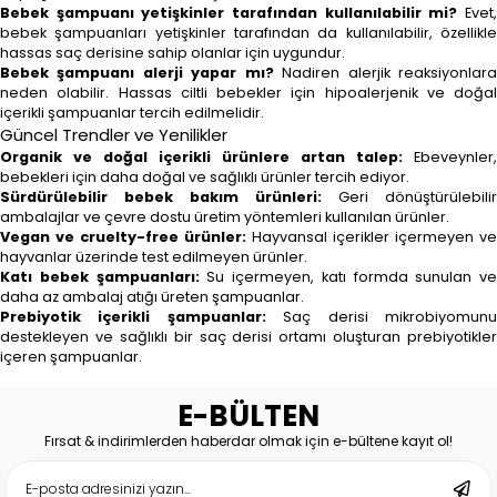
Bebek şampuanı yetişkinler tarafından kullanılabilir mi?
Evet
bebek şampuanları yetişkinler tarafından da kullanılabilir, özellikle
hassas saç derisine sahip olanlar için uygundur.
Bebek şampuanı alerji yapar mı?
Nadiren alerjik reaksiyonlar
neden olabilir. Hassas ciltli bebekler için hipoalerjenik ve doğal
içerikli şampuanlar tercih edilmelidir.
Güncel Trendler ve Yenilikler
Organik ve doğal içerikli ürünlere artan talep:
Ebeveynler,
bebekleri için daha doğal ve sağlıklı ürünler tercih ediyor.
Sürdürülebilir bebek bakım ürünleri:
Geri dönüştürülebilir
ambalajlar ve çevre dostu üretim yöntemleri kullanılan ürünler.
Vegan ve cruelty-free ürünler:
Hayvansal içerikler içermeyen ve
hayvanlar üzerinde test edilmeyen ürünler.
Katı bebek şampuanları:
Su içermeyen, katı formda sunulan ve
daha az ambalaj atığı üreten şampuanlar.
Prebiyotik içerikli şampuanlar:
Saç derisi mikrobiyomun
destekleyen ve sağlıklı bir saç derisi ortamı oluşturan prebiyotikler
içeren şampuanlar.
E-BÜLTEN
Fırsat & indirimlerden haberdar olmak için e-bültene kayıt ol!