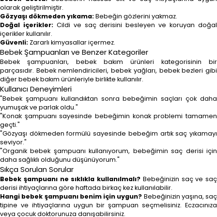
olarak geliştirilmiştir.
Gözyaşı dökmeden yıkama:
Bebeğin gözlerini yakmaz.
Doğal içerikler:
Cildi ve saç derisini besleyen ve koruyan doğa
içerikler kullanılır.
Güvenli:
Zararlı kimyasallar içermez.
Bebek Şampuanları ve Benzer Kategoriler
Bebek şampuanları, bebek bakım ürünleri kategorisinin bir
parçasıdır. Bebek nemlendiricileri, bebek yağları, bebek bezleri gibi
diğer bebek bakım ürünleriyle birlikte kullanılır.
Kullanıcı Deneyimleri
"Bebek şampuanı kullandıktan sonra bebeğimin saçları çok daha
yumuşak ve parlak oldu."
"Konak şampuanı sayesinde bebeğimin konak problemi tamamen
geçti."
"Gözyaşı dökmeden formülü sayesinde bebeğim artık saç yıkamayı
seviyor."
"Organik bebek şampuanı kullanıyorum, bebeğimin saç derisi için
daha sağlıklı olduğunu düşünüyorum."
Sıkça Sorulan Sorular
Bebek şampuanı ne sıklıkla kullanılmalı?
Bebeğinizin saç ve saç
derisi ihtiyaçlarına göre haftada birkaç kez kullanılabilir.
Hangi bebek şampuanı benim için uygun?
Bebeğinizin yaşına, saç
tipine ve ihtiyaçlarına uygun bir şampuan seçmelisiniz. Eczacınıza
veya çocuk doktorunuza danışabilirsiniz.