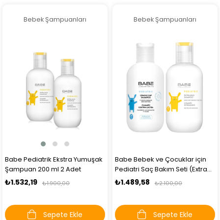
Bebek Şampuanları
Bebek Şampuanları
Babe Pediatrik Ekstra Yumuşak
Babe Bebek ve Çocuklar için
Şampuan 200 ml 2 Adet
Pediatri Saç Bakım Seti (Extra
Yumuşak Şampuan 200 ml +
₺1.532,19
₺1.489,58
₺1.900,00
₺2.100,00
Konak Önleyici Şampuan 200
ml)
Sepete Ekle
Sepete Ekle