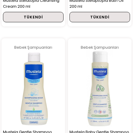
Mustela Stelatopia Cleansing
Mustela Stelaptopia Bath Oil
Cream 200 ml
200 ml
TÜKENDI
TÜKENDI
Bebek Şampuanları
Bebek Şampuanları
Mustela Gentle Shampoo
Mustela Baby Gentle Shampoo