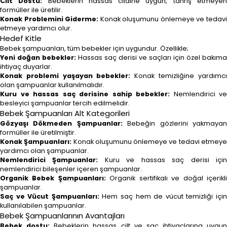
Cilt Dostu:
Bebeklerin hassas cildine uygun, tahriş etmeye
formüller ile üretilir.
Konak Problemini Giderme:
Konak oluşumunu önlemeye ve tedav
etmeye yardımcı olur.
Hedef Kitle
Bebek şampuanları, tüm bebekler için uygundur. Özellikle;
Yeni doğan bebekler:
Hassas saç derisi ve saçları için özel bakıma
ihtiyaç duyarlar.
Konak problemi yaşayan bebekler:
Konak temizliğine yardımcı
olan şampuanlar kullanılmalıdır.
Kuru ve hassas saç derisine sahip bebekler:
Nemlendirici ve
besleyici şampuanlar tercih edilmelidir.
Bebek Şampuanları Alt Kategorileri
Gözyaşı Dökmeden Şampuanlar:
Bebeğin gözlerini yakmaya
formüller ile üretilmiştir.
Konak Şampuanları:
Konak oluşumunu önlemeye ve tedavi etmey
yardımcı olan şampuanlar.
Nemlendirici Şampuanlar:
Kuru ve hassas saç derisi içi
nemlendirici bileşenler içeren şampuanlar.
Organik Bebek Şampuanları:
Organik sertifikalı ve doğal içerikl
şampuanlar.
Saç ve Vücut Şampuanları:
Hem saç hem de vücut temizliği içi
kullanılabilen şampuanlar.
Bebek Şampuanlarının Avantajları
Bebek dostu:
Bebeklerin hassas cilt ve saç ihtiyaçlarına uygun