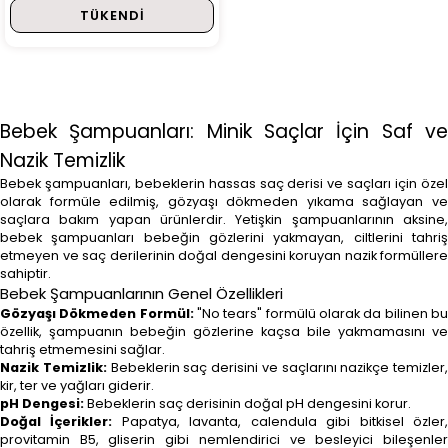
TÜKENDI
Bebek Şampuanları: Minik Saçlar İçin Saf ve
Nazik Temizlik
Bebek şampuanları, bebeklerin hassas saç derisi ve saçları için özel
olarak formüle edilmiş, gözyaşı dökmeden yıkama sağlayan ve
saçlara bakım yapan ürünlerdir. Yetişkin şampuanlarının aksine,
bebek şampuanları bebeğin gözlerini yakmayan, ciltlerini tahriş
etmeyen ve saç derilerinin doğal dengesini koruyan nazik formüllere
sahiptir.
Bebek Şampuanlarının Genel Özellikleri
Gözyaşı Dökmeden Formül:
"No tears" formülü olarak da bilinen b
özellik, şampuanın bebeğin gözlerine kaçsa bile yakmamasını ve
tahriş etmemesini sağlar.
Nazik Temizlik:
Bebeklerin saç derisini ve saçlarını nazikçe temizler,
kir, ter ve yağları giderir.
pH Dengesi:
Bebeklerin saç derisinin doğal pH dengesini korur.
Doğal İçerikler:
Papatya, lavanta, calendula gibi bitkisel özler
provitamin B5, gliserin gibi nemlendirici ve besleyici bileşenler