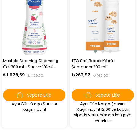
Mustela Soothing Cleansing
TTO Soft Bebek Köpük
Gel 300 ml - Saç ve Vücut
Şampuanı 200 ml
Şampuanı
₺1.079,69
₺263,97
₺1.199,90
₺469,00
Sepete Ekle
Sepete Ekle
Aynı Gün Kargo Şansını
Aynı Gün Kargo Şansını
Kaçırmayın!
Kaçırmayın! 12:00’ye kadar
sipariş verin, hemen kargoya
verelim.