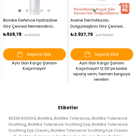
Bionike Defence Hydractive
Avene DermAbsolu
Göz Çevresi Nemlendirici
Dolgunlaştırıcı Göz Çevresi
Serum 15 ml
Kremi
₺929,78
₺2.927,75
₺1.319,00
₺3.708,00
Sepete Ekle
Sepete Ekle
Aynı Gün Kargo Şansını
Aynı Gün Kargo Şansını
Kaçırmayın!
Kaçırmayın! 12:00’ye kadar
sipariş verin, hemen kargoya
verelim.
Etiketler
8029041113014
BioNike
BioNike Tolerance
BioNike Tolerance
,
,
,
Soothing
BioNike Tolerance Soothing Eye
BioNike Tolerance
,
,
Soothing Eye Cream
BioNike Tolerance Soothing Eye Cream
,