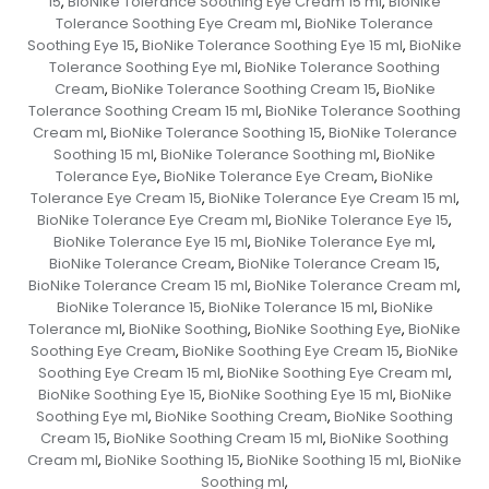
15
BioNike Tolerance Soothing Eye Cream 15 ml
BioNike
,
,
Tolerance Soothing Eye Cream ml
BioNike Tolerance
,
Soothing Eye 15
BioNike Tolerance Soothing Eye 15 ml
BioNike
,
,
Tolerance Soothing Eye ml
BioNike Tolerance Soothing
,
Cream
BioNike Tolerance Soothing Cream 15
BioNike
,
,
Tolerance Soothing Cream 15 ml
BioNike Tolerance Soothing
,
Cream ml
BioNike Tolerance Soothing 15
BioNike Tolerance
,
,
Soothing 15 ml
BioNike Tolerance Soothing ml
BioNike
,
,
Tolerance Eye
BioNike Tolerance Eye Cream
BioNike
,
,
Tolerance Eye Cream 15
BioNike Tolerance Eye Cream 15 ml
,
,
BioNike Tolerance Eye Cream ml
BioNike Tolerance Eye 15
,
,
BioNike Tolerance Eye 15 ml
BioNike Tolerance Eye ml
,
,
BioNike Tolerance Cream
BioNike Tolerance Cream 15
,
,
BioNike Tolerance Cream 15 ml
BioNike Tolerance Cream ml
,
,
BioNike Tolerance 15
BioNike Tolerance 15 ml
BioNike
,
,
Tolerance ml
BioNike Soothing
BioNike Soothing Eye
BioNike
,
,
,
Soothing Eye Cream
BioNike Soothing Eye Cream 15
BioNike
,
,
Soothing Eye Cream 15 ml
BioNike Soothing Eye Cream ml
,
,
BioNike Soothing Eye 15
BioNike Soothing Eye 15 ml
BioNike
,
,
Soothing Eye ml
BioNike Soothing Cream
BioNike Soothing
,
,
Cream 15
BioNike Soothing Cream 15 ml
BioNike Soothing
,
,
Cream ml
BioNike Soothing 15
BioNike Soothing 15 ml
BioNike
,
,
,
Soothing ml
,