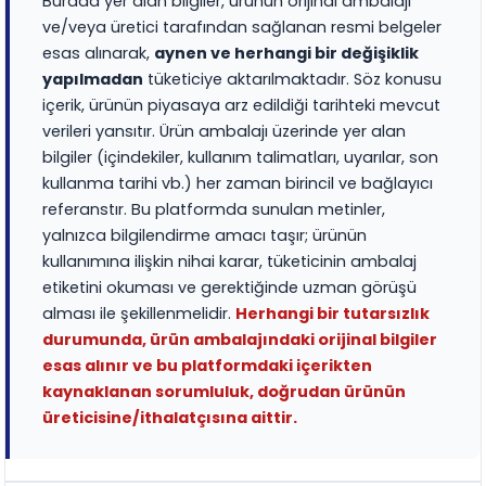
Burada yer alan bilgiler, ürünün orijinal ambalajı
ve/veya üretici tarafından sağlanan resmi belgeler
esas alınarak,
aynen ve herhangi bir değişiklik
yapılmadan
tüketiciye aktarılmaktadır. Söz konusu
içerik, ürünün piyasaya arz edildiği tarihteki mevcut
verileri yansıtır. Ürün ambalajı üzerinde yer alan
bilgiler (içindekiler, kullanım talimatları, uyarılar, son
kullanma tarihi vb.) her zaman birincil ve bağlayıcı
referanstır. Bu platformda sunulan metinler,
yalnızca bilgilendirme amacı taşır; ürünün
kullanımına ilişkin nihai karar, tüketicinin ambalaj
etiketini okuması ve gerektiğinde uzman görüşü
alması ile şekillenmelidir.
Herhangi bir tutarsızlık
durumunda, ürün ambalajındaki orijinal bilgiler
esas alınır ve bu platformdaki içerikten
kaynaklanan sorumluluk, doğrudan ürünün
üreticisine/ithalatçısına aittir.