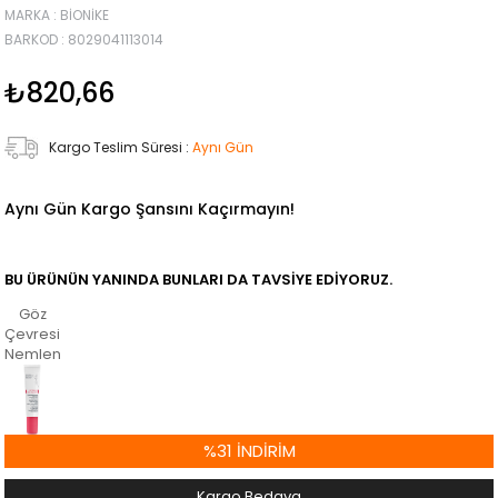
MARKA
:
BIONIKE
BARKOD
:
8029041113014
₺820,66
Kargo Teslim Süresi
:
Aynı Gün
Aynı Gün Kargo Şansını Kaçırmayın!
BU ÜRÜNÜN YANINDA BUNLARI DA TAVSIYE EDIYORUZ.
Göz
Çevresi
Nemlendirici
%
31
İNDIRIM
Kargo Bedava