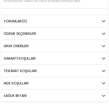
münhasıran üretici ve/veya ithalatçı firmaya aittir.
YORUMLAR
(0)
ÖDEME SEÇENEKLERI
ÜRÜN ÖNERILERI
GARANTİ KOŞULLARI
TESLİMAT KOŞULLARI
İADE KOŞULLARI
SAĞLIK BEYANI