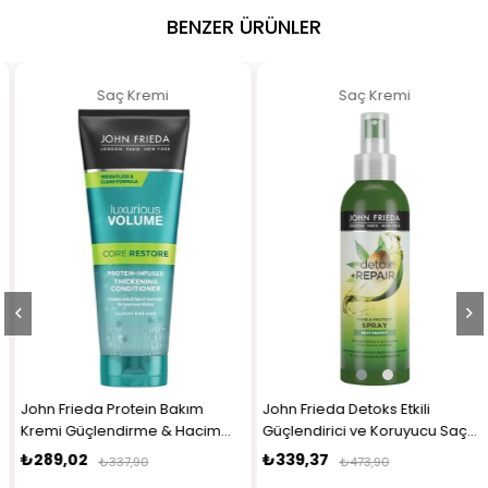
BENZER ÜRÜNLER
Saç Kremi
Saç Kremi
John Frieda Detoks Etkili
John Frieda Detoks Etkili Onarıc
Güçlendirici ve Koruyucu Saç
ve Besleyici Bakım Maskesi 25
Spreyi 200 ml
ml
₺339,37
₺504,52
₺473,90
₺573,90