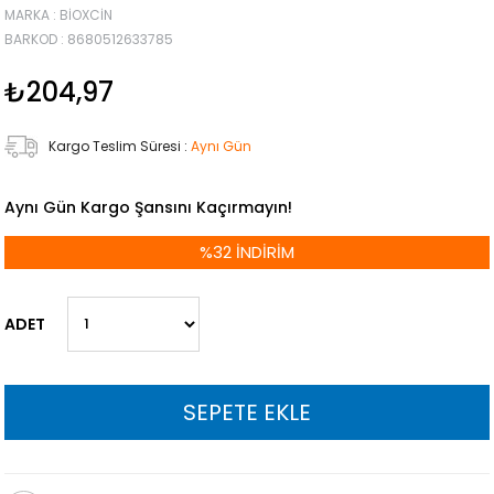
MARKA
:
BIOXCIN
BARKOD
:
8680512633785
₺204,97
Kargo Teslim Süresi
:
Aynı Gün
Aynı Gün Kargo Şansını Kaçırmayın!
%
32
İNDIRIM
ADET