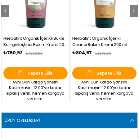
Herbatint Organik İçerikli Bukle
Herbatint Organik İçerikli
Belirginleştirici Bakım Kremi 200
Onarıcı Bakım Kremi 200 ml
ml
₺760,92
₺804,67
₺1.320,00
₺1.372,00
Sepete Ekle
Sepete Ekle
Aynı Gün Kargo Şansını
Aynı Gün Kargo Şansını
Kaçırmayın! 12:00’ye kadar
Kaçırmayın! 12:00’ye kadar
sipariş verin, hemen kargoya
sipariş verin, hemen kargoya
verelim.
verelim.
ÜRÜN ÖZELLIKLERI