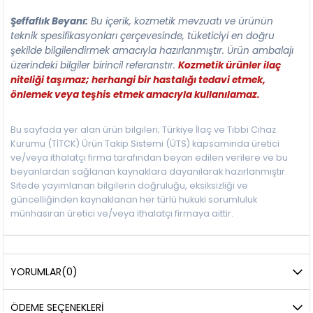
Şeffaflık Beyanı:
Bu içerik, kozmetik mevzuatı ve ürünün
teknik spesifikasyonları çerçevesinde, tüketiciyi en doğru
şekilde bilgilendirmek amacıyla hazırlanmıştır. Ürün ambalajı
üzerindeki bilgiler birincil referanstır.
Kozmetik ürünler ilaç
niteliği taşımaz; herhangi bir hastalığı tedavi etmek,
önlemek veya teşhis etmek amacıyla kullanılamaz.
Bu sayfada yer alan ürün bilgileri; Türkiye İlaç ve Tıbbi Cihaz
Kurumu (TİTCK) Ürün Takip Sistemi (ÜTS) kapsamında üretici
ve/veya ithalatçı firma tarafından beyan edilen verilere ve bu
beyanlardan sağlanan kaynaklara dayanılarak hazırlanmıştır.
Sitede yayımlanan bilgilerin doğruluğu, eksiksizliği ve
güncelliğinden kaynaklanan her türlü hukuki sorumluluk
münhasıran üretici ve/veya ithalatçı firmaya aittir.
YORUMLAR
(0)
ÖDEME SEÇENEKLERI