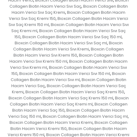
Hacim Verici
Bioxcin Collagen Biotin Hacim Verici Sıvı
Bioxcin
,
,
Collagen Biotin Hacim Verici Sıvı Saç
Bioxcin Collagen Biotin
,
Hacim Verici Sıvı Saç Kremi
Bioxcin Collagen Biotin Hacim
,
Verici Sıvı Saç Kremi 150
Bioxcin Collagen Biotin Hacim Verici
,
Sıvı Saç Kremi 150 ml
Bioxcin Collagen Biotin Hacim Verici Sıvı
,
Saç Kremi ml
Bioxcin Collagen Biotin Hacim Verici Sıvı Saç
,
150
Bioxcin Collagen Biotin Hacim Verici Sıvı Saç 150 ml
,
,
Bioxcin Collagen Biotin Hacim Verici Sıvı Saç ml
Bioxcin
,
Collagen Biotin Hacim Verici Sıvı Kremi
Bioxcin Collagen
,
Biotin Hacim Verici Sıvı Kremi 150
Bioxcin Collagen Biotin
,
Hacim Verici Sıvı Kremi 150 ml
Bioxcin Collagen Biotin Hacim
,
Verici Sıvı Kremi ml
Bioxcin Collagen Biotin Hacim Verici Sıvı
,
150
Bioxcin Collagen Biotin Hacim Verici Sıvı 150 ml
Bioxcin
,
,
Collagen Biotin Hacim Verici Sıvı ml
Bioxcin Collagen Biotin
,
Hacim Verici Saç
Bioxcin Collagen Biotin Hacim Verici Saç
,
Kremi
Bioxcin Collagen Biotin Hacim Verici Saç Kremi 150
,
,
Bioxcin Collagen Biotin Hacim Verici Saç Kremi 150 ml
Bioxcin
,
Collagen Biotin Hacim Verici Saç Kremi ml
Bioxcin Collagen
,
Biotin Hacim Verici Saç 150
Bioxcin Collagen Biotin Hacim
,
Verici Saç 150 ml
Bioxcin Collagen Biotin Hacim Verici Saç ml
,
,
Bioxcin Collagen Biotin Hacim Verici Kremi
Bioxcin Collagen
,
Biotin Hacim Verici Kremi 150
Bioxcin Collagen Biotin Hacim
,
Verici Kremi 150 ml
Bioxcin Collagen Biotin Hacim Verici Kremi
,