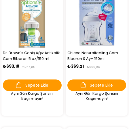
Dr. Brown's Geniş Ağız Antikolik
Chicco Naturalfeeling Cam
Cam Biberon 5 oz/150 ml
Biberon 0 Ay+ 150ml
₺693,18
₺369,21
₺754,80
₺999,90
Sepete Ekle
Sepete Ekle
Aynı Gün Kargo Şansını
Aynı Gün Kargo Şansını
Kaçırmayın!
Kaçırmayın!