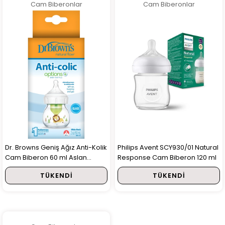
Cam Biberonlar
Cam Biberonlar
Dr. Browns Geniş Ağız Anti-Kolik
Philips Avent SCY930/01 Natural
Cam Biberon 60 ml Aslan
Response Cam Biberon 120 ml
Desenli
TÜKENDI
TÜKENDI