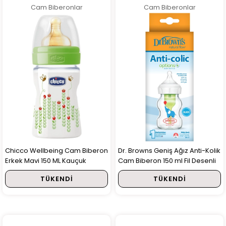
Cam Biberonlar
Cam Biberonlar
Chicco Wellbeing Cam Biberon
Dr. Browns Geniş Ağız Anti-Kolik
Erkek Mavi 150 ML Kauçuk
Cam Biberon 150 ml Fil Desenli
TÜKENDI
TÜKENDI