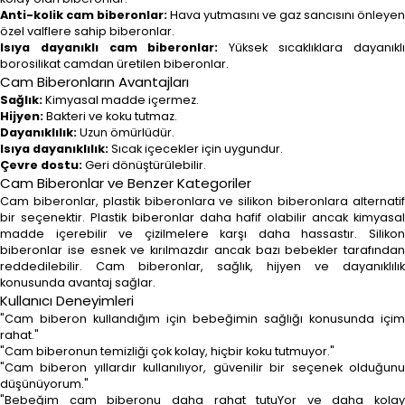
Anti-kolik cam biberonlar:
Hava yutmasını ve gaz sancısını önleyen
özel valflere sahip biberonlar.
Isıya dayanıklı cam biberonlar:
Yüksek sıcaklıklara dayanıklı
borosilikat camdan üretilen biberonlar.
Cam Biberonların Avantajları
Sağlık:
Kimyasal madde içermez.
Hijyen:
Bakteri ve koku tutmaz.
Dayanıklılık:
Uzun ömürlüdür.
Isıya dayanıklılık:
Sıcak içecekler için uygundur.
Çevre dostu:
Geri dönüştürülebilir.
Cam Biberonlar ve Benzer Kategoriler
Cam biberonlar, plastik biberonlara ve silikon biberonlara alternatif
bir seçenektir. Plastik biberonlar daha hafif olabilir ancak kimyasal
madde içerebilir ve çizilmelere karşı daha hassastır. Silikon
biberonlar ise esnek ve kırılmazdır ancak bazı bebekler tarafından
reddedilebilir. Cam biberonlar, sağlık, hijyen ve dayanıklılık
konusunda avantaj sağlar.
Kullanıcı Deneyimleri
"Cam biberon kullandığım için bebeğimin sağlığı konusunda içim
rahat."
"Cam biberonun temizliği çok kolay, hiçbir koku tutmuyor."
"Cam biberon yıllardır kullanılıyor, güvenilir bir seçenek olduğunu
düşünüyorum."
"Bebeğim cam biberonu daha rahat tutuYor ve daha kolay