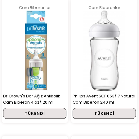
Cam Biberonlar
Cam Biberonlar
Dr. Brown's Dar Ağız Antikolik
Philips Avent SCF 053/17 Natural
Cam Biberon 4 oz/120 ml
Cam Biberon 240 ml
TÜKENDI
TÜKENDI