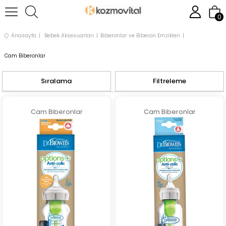
0
Anasayfa
Bebek Aksesuarları
Biberonlar ve Biberon Emzikleri
Cam Biberonlar
Sıralama
Filtreleme
Cam Biberonlar
Cam Biberonlar