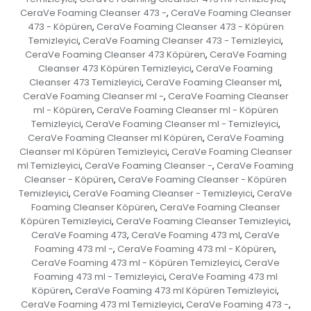
CeraVe Foaming Cleanser 473 -
CeraVe Foaming Cleanser
,
473 - Köpüren
CeraVe Foaming Cleanser 473 - Köpüren
,
Temizleyici
CeraVe Foaming Cleanser 473 - Temizleyici
,
,
CeraVe Foaming Cleanser 473 Köpüren
CeraVe Foaming
,
Cleanser 473 Köpüren Temizleyici
CeraVe Foaming
,
Cleanser 473 Temizleyici
CeraVe Foaming Cleanser ml
,
,
CeraVe Foaming Cleanser ml -
CeraVe Foaming Cleanser
,
ml - Köpüren
CeraVe Foaming Cleanser ml - Köpüren
,
Temizleyici
CeraVe Foaming Cleanser ml - Temizleyici
,
,
CeraVe Foaming Cleanser ml Köpüren
CeraVe Foaming
,
Cleanser ml Köpüren Temizleyici
CeraVe Foaming Cleanser
,
ml Temizleyici
CeraVe Foaming Cleanser -
CeraVe Foaming
,
,
Cleanser - Köpüren
CeraVe Foaming Cleanser - Köpüren
,
Temizleyici
CeraVe Foaming Cleanser - Temizleyici
CeraVe
,
,
Foaming Cleanser Köpüren
CeraVe Foaming Cleanser
,
Köpüren Temizleyici
CeraVe Foaming Cleanser Temizleyici
,
,
CeraVe Foaming 473
CeraVe Foaming 473 ml
CeraVe
,
,
Foaming 473 ml -
CeraVe Foaming 473 ml - Köpüren
,
,
CeraVe Foaming 473 ml - Köpüren Temizleyici
CeraVe
,
Foaming 473 ml - Temizleyici
CeraVe Foaming 473 ml
,
Köpüren
CeraVe Foaming 473 ml Köpüren Temizleyici
,
,
CeraVe Foaming 473 ml Temizleyici
CeraVe Foaming 473 -
,
,