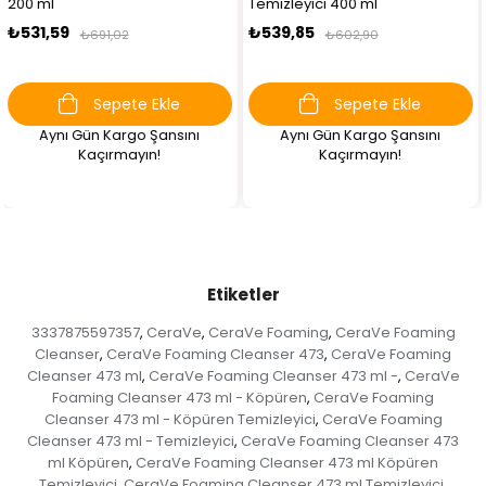
Temizleyici 400 ml
Temizleme Seti
₺539,85
₺652,06
₺602,90
₺790,90
Sepete Ekle
Sepete Ekle
Aynı Gün Kargo Şansını
Aynı Gün Kargo Şansını
Kaçırmayın!
Kaçırmayın!
Etiketler
3337875597357
CeraVe
CeraVe Foaming
CeraVe Foaming
,
,
,
Cleanser
CeraVe Foaming Cleanser 473
CeraVe Foaming
,
,
Cleanser 473 ml
CeraVe Foaming Cleanser 473 ml -
CeraVe
,
,
Foaming Cleanser 473 ml - Köpüren
CeraVe Foaming
,
Cleanser 473 ml - Köpüren Temizleyici
CeraVe Foaming
,
Cleanser 473 ml - Temizleyici
CeraVe Foaming Cleanser 473
,
ml Köpüren
CeraVe Foaming Cleanser 473 ml Köpüren
,
Temizleyici
CeraVe Foaming Cleanser 473 ml Temizleyici
,
,