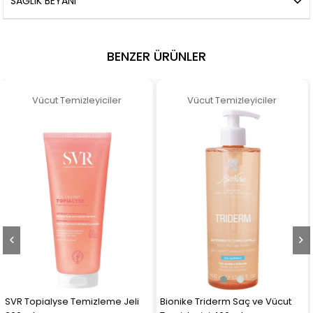
SAĞLIK BEYANI
BENZER ÜRÜNLER
Vücut Temizleyiciler
Vücut Temizleyiciler
Bionike Triderm Saç ve Vücut
Stepwax Kolay Dış Kulak Yolu Kir