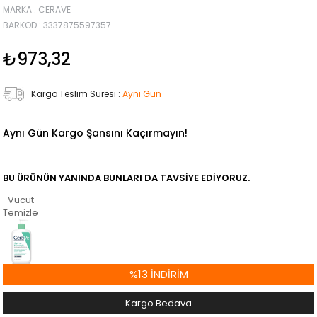
MARKA
:
CERAVE
BARKOD
:
3337875597357
₺973,32
Kargo Teslim Süresi
:
Aynı Gün
Aynı Gün Kargo Şansını Kaçırmayın!
BU ÜRÜNÜN YANINDA BUNLARI DA TAVSIYE EDIYORUZ.
Vücut
Temizleyiciler
%
13
İNDIRIM
Kargo Bedava