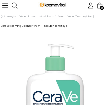
0
Anasayfa
Vücut Bakımı
Vücut Bakım Ürünleri
Vücut Temizleyiciler
CeraVe Foaming Cleanser 473 ml - Köpüren Temizleyici