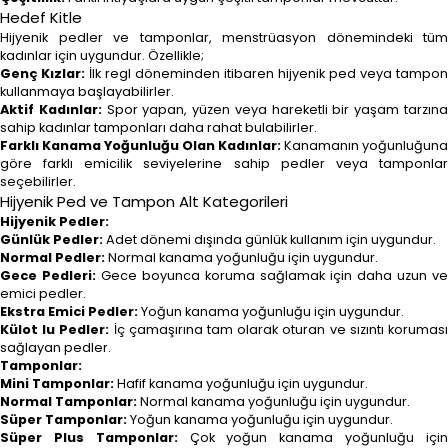
Hedef Kitle
Hijyenik pedler ve tamponlar, menstrüasyon dönemindeki tüm
kadınlar için uygundur. Özellikle;
Genç Kızlar:
İlk regl döneminden itibaren hijyenik ped veya tampon
kullanmaya başlayabilirler.
Aktif Kadınlar:
Spor yapan, yüzen veya hareketli bir yaşam tarzın
sahip kadınlar tamponları daha rahat bulabilirler.
Farklı Kanama Yoğunluğu Olan Kadınlar:
Kanamanın yoğunluğuna
göre farklı emicilik seviyelerine sahip pedler veya tamponlar
seçebilirler.
Hijyenik Ped ve Tampon Alt Kategorileri
Hijyenik Pedler:
Günlük Pedler:
Adet dönemi dışında günlük kullanım için uygundur.
Normal Pedler:
Normal kanama yoğunluğu için uygundur.
Gece Pedleri:
Gece boyunca koruma sağlamak için daha uzun ve
emici pedler.
Ekstra Emici Pedler:
Yoğun kanama yoğunluğu için uygundur.
Külot lu Pedler:
İç çamaşırına tam olarak oturan ve sızıntı korumas
sağlayan pedler.
Tamponlar:
Mini Tamponlar:
Hafif kanama yoğunluğu için uygundur.
Normal Tamponlar:
Normal kanama yoğunluğu için uygundur.
Süper Tamponlar:
Yoğun kanama yoğunluğu için uygundur.
Süper Plus Tamponlar:
Çok yoğun kanama yoğunluğu içi