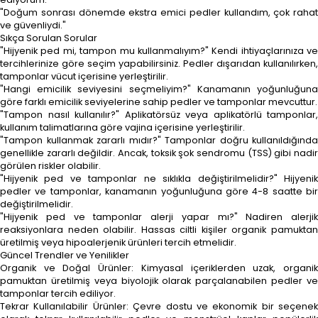
"Doğum sonrası dönemde ekstra emici pedler kullandım, çok rahat
ve güvenliydi."
Sıkça Sorulan Sorular
"Hijyenik ped mi, tampon mu kullanmalıyım?" Kendi ihtiyaçlarınıza ve
tercihlerinize göre seçim yapabilirsiniz. Pedler dışarıdan kullanılırken,
tamponlar vücut içerisine yerleştirilir.
"Hangi emicilik seviyesini seçmeliyim?" Kanamanın yoğunluğuna
göre farklı emicilik seviyelerine sahip pedler ve tamponlar mevcuttur.
"Tampon nasıl kullanılır?" Aplikatörsüz veya aplikatörlü tamponlar,
kullanım talimatlarına göre vajina içerisine yerleştirilir.
"Tampon kullanmak zararlı mıdır?" Tamponlar doğru kullanıldığında
genellikle zararlı değildir. Ancak, toksik şok sendromu (TSS) gibi nadir
görülen riskler olabilir.
"Hijyenik ped ve tamponlar ne sıklıkla değiştirilmelidir?" Hijyenik
pedler ve tamponlar, kanamanın yoğunluğuna göre 4-8 saatte bir
değiştirilmelidir.
"Hijyenik ped ve tamponlar alerji yapar mı?" Nadiren alerjik
reaksiyonlara neden olabilir. Hassas ciltli kişiler organik pamuktan
üretilmiş veya hipoalerjenik ürünleri tercih etmelidir.
Güncel Trendler ve Yenilikler
Organik ve Doğal Ürünler: Kimyasal içeriklerden uzak, organik
pamuktan üretilmiş veya biyolojik olarak parçalanabilen pedler ve
tamponlar tercih ediliyor.
Tekrar Kullanılabilir Ürünler: Çevre dostu ve ekonomik bir seçenek