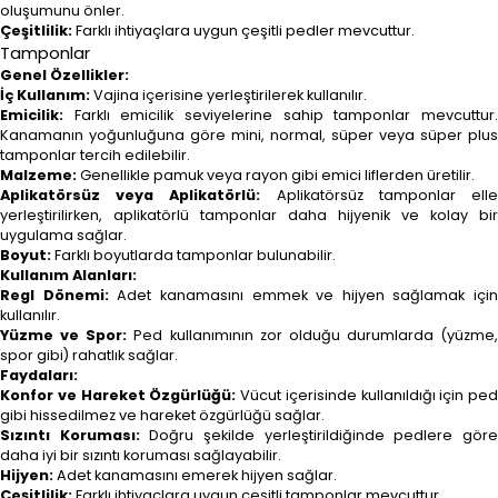
oluşumunu önler.
Çeşitlilik:
Farklı ihtiyaçlara uygun çeşitli pedler mevcuttur.
Tamponlar
Genel Özellikler:
İç Kullanım:
Vajina içerisine yerleştirilerek kullanılır.
Emicilik:
Farklı emicilik seviyelerine sahip tamponlar mevcuttur.
Kanamanın yoğunluğuna göre mini, normal, süper veya süper plus
tamponlar tercih edilebilir.
Malzeme:
Genellikle pamuk veya rayon gibi emici liflerden üretilir.
Aplikatörsüz veya Aplikatörlü:
Aplikatörsüz tamponlar ell
yerleştirilirken, aplikatörlü tamponlar daha hijyenik ve kolay bir
uygulama sağlar.
Boyut:
Farklı boyutlarda tamponlar bulunabilir.
Kullanım Alanları:
Regl Dönemi:
Adet kanamasını emmek ve hijyen sağlamak için
kullanılır.
Yüzme ve Spor:
Ped kullanımının zor olduğu durumlarda (yüzme,
spor gibi) rahatlık sağlar.
Faydaları:
Konfor ve Hareket Özgürlüğü:
Vücut içerisinde kullanıldığı için ped
gibi hissedilmez ve hareket özgürlüğü sağlar.
Sızıntı Koruması:
Doğru şekilde yerleştirildiğinde pedlere gör
daha iyi bir sızıntı koruması sağlayabilir.
Hijyen:
Adet kanamasını emerek hijyen sağlar.
Çeşitlilik:
Farklı ihtiyaçlara uygun çeşitli tamponlar mevcuttur.