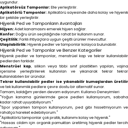
uygundur.
Aplikatörsüz Tamponlar:
Elle yerleştirilir.
Aplikatörlü Tamponlar:
Aplikatörü sayesinde daha kolay ve hijyeni
bir şekilde yerleştirilir.
Hijyenik Ped ve Tamponların Avantajları
Hijyen:
Adet kanamasını emerek hijyen sağlar.
Konfor:
Doğru ürün seçildiğinde rahat bir kullanım sunar.
Çeşitlilik:
Farklı ihtiyaçlara uygun çeşitli ürünler mevcuttur.
Ulaşılabilirlik:
Hijyenik pedler ve tamponlar kolayca bulunabilir.
Hijyenik Ped ve Tamponlar ve Benzer Kategoriler
Hijyenik pedler ve tamponlar, menstrüel kap ve tekrar kullanılabilir
pedlerden farklıdır.
Menstrüel kap
, silikon veya tıbbi sınıf plastikten yapılan, vajina
içerisine yerleştirilerek kullanılan ve yıkanarak tekrar tekrar
kullanılabilen bir üründür.
Tekrar kullanılabilir pedler ise yıkanabilir kumaşlardan üretilir
ve tek kullanımlık pedlere çevre dostu bir alternatif sunar.
Tamam, kaldığım yerden devam ediyorum: Kullanıcı Deneyimleri
"Yoğun kanama günlerimde gece pedleri kullanıyorum, sabaha
kadar rahat uyuyabiliyorum."
"Spor yaparken tampon kullanıyorum, ped gibi hissetmiyorum ve
rahatça hareket edebiliyorum."
"Aplikatörlü tamponlar çok pratik, kullanımı kolay ve hijyenik."
"Hassas cildim için organik pamuktan üretilmiş hijyenik pedler tercih
ediyorum."