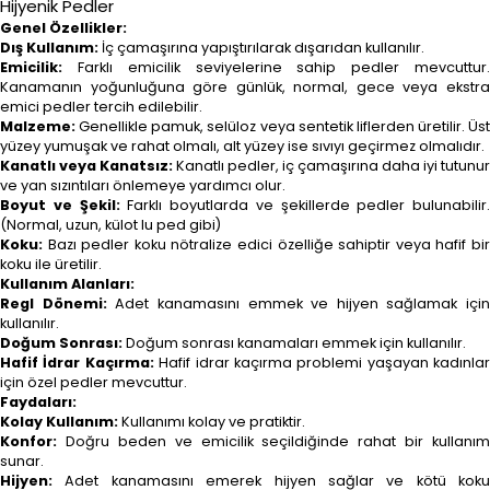
Hijyenik Pedler
Genel Özellikler:
Dış Kullanım:
İç çamaşırına yapıştırılarak dışarıdan kullanılır.
Emicilik:
Farklı emicilik seviyelerine sahip pedler mevcuttur.
Kanamanın yoğunluğuna göre günlük, normal, gece veya ekstra
emici pedler tercih edilebilir.
Malzeme:
Genellikle pamuk, selüloz veya sentetik liflerden üretilir. Üst
yüzey yumuşak ve rahat olmalı, alt yüzey ise sıvıyı geçirmez olmalıdır.
Kanatlı veya Kanatsız:
Kanatlı pedler, iç çamaşırına daha iyi tutunur
ve yan sızıntıları önlemeye yardımcı olur.
Boyut ve Şekil:
Farklı boyutlarda ve şekillerde pedler bulunabilir.
(Normal, uzun, külot lu ped gibi)
Koku:
Bazı pedler koku nötralize edici özelliğe sahiptir veya hafif bir
koku ile üretilir.
Kullanım Alanları:
Regl Dönemi:
Adet kanamasını emmek ve hijyen sağlamak için
kullanılır.
Doğum Sonrası:
Doğum sonrası kanamaları emmek için kullanılır.
Hafif İdrar Kaçırma:
Hafif idrar kaçırma problemi yaşayan kadınlar
için özel pedler mevcuttur.
Faydaları:
Kolay Kullanım:
Kullanımı kolay ve pratiktir.
Konfor:
Doğru beden ve emicilik seçildiğinde rahat bir kullanım
sunar.
Hijyen:
Adet kanamasını emerek hijyen sağlar ve kötü koku