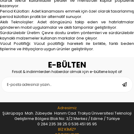
olarak tekrar kullanılabilir pedler ve menstrüel kaplar popülerlik
kazanıyor.
Period Külotları: Adet kanamasını emmek için özel olarak tasarlanmış
period külotları pratik bir alternatif sunuyor.
Akıllı Teknolojiler: Adet döngüsünü takip eden ve hatırlatmalar
gönderen mobil uygulamalar ve akıllı tamponlar geliştiriliyor.
Sürdürülebilir Üretim: Çevre dostu üretim yöntemleri ve sürdürülebilir
kaynaklı malzemeler kullanan markalar öne çıkıyor.
Vücut Pozitifliği: Vücut pozitifliği hareketi ile birlikte, farklı beden
tiplerine ve ihtiyaçlara uygun ürünler geliştiriliyor.
E-BÜLTEN
Fırsat & indirimlerden haberdar olmak için e-bültene kayıt ol!
Adresimiz
Şükrüpaşa Mah. Zübeyde Hanım Cad. Trakya Üniversitesi Teknoloji
Geliştirme Bölgesi Blok No: 3/2 Merkez / Edirne / Türkiye
0 284 235 38 25
0 536 451 95 95
BİZ KİMİZ?