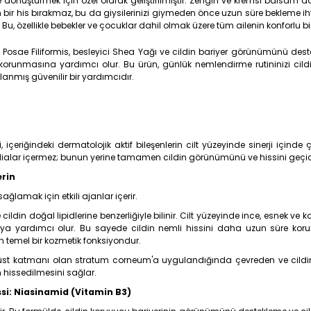
ele dönüştürmek için özel olarak geliştirilmiştir. Zengin ve kremsi balsa
an bir his bırakmaz, bu da giysilerinizi giymeden önce uzun süre bekleme i
Bu, özellikle bebekler ve çocuklar dahil olmak üzere tüm ailenin konforlu bir ş
Posae Filiformis, besleyici Shea Yağı ve cildin bariyer görünümünü deste
runmasına yardımcı olur. Bu ürün, günlük nemlendirme rutininizi cildiniz
lanmış güvenilir bir yardımcıdır.
çeriğindeki dermatolojik aktif bileşenlerin cilt yüzeyinde sinerji içinde 
dialar içermez; bunun yerine tamamen cildin görünümünü ve hissini geçici 
erin
ğlamak için etkili ajanlar içerir.
ildin doğal lipidlerine benzerliğiyle bilinir. Cilt yüzeyinde ince, esnek ve
ya yardımcı olur. Bu sayede cildin nemli hissini daha uzun süre kor
n temel bir kozmetik fonksiyondur.
en üst katmanı olan stratum corneum'a uygulandığında çevreden ve cildi
 hissedilmesini sağlar.
si: Niasinamid (Vitamin B3)