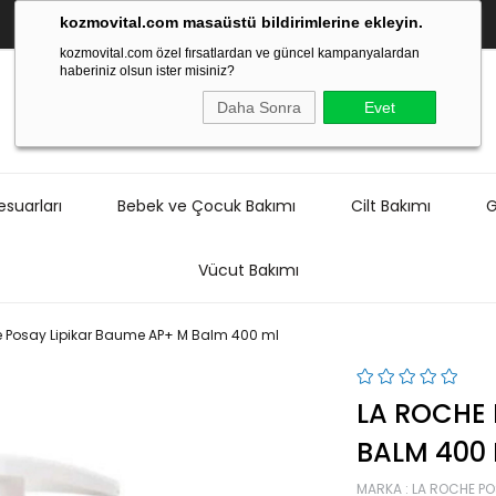
kozmovital.com masaüstü bildirimlerine ekleyin.
kozmovital.com özel fırsatlardan ve güncel kampanyalardan
haberiniz olsun ister misiniz?
Daha Sonra
Evet
suarları
Bebek ve Çocuk Bakımı
Cilt Bakımı
G
Vücut Bakımı
 Posay Lipikar Baume AP+ M Balm 400 ml
LA ROCHE 
BALM 400
MARKA
:
LA ROCHE P