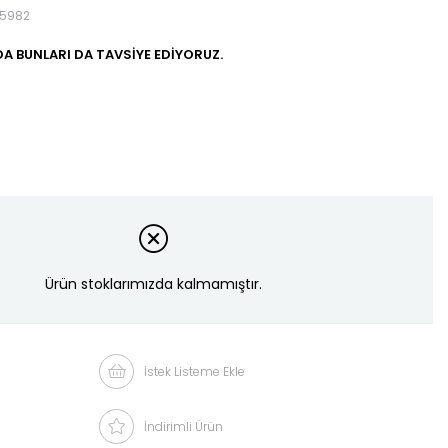
5982
A BUNLARI DA TAVSIYE EDIYORUZ.
Ürün stoklarımızda kalmamıştır.
İstek Listeme Ekle
İndirimli Ürün