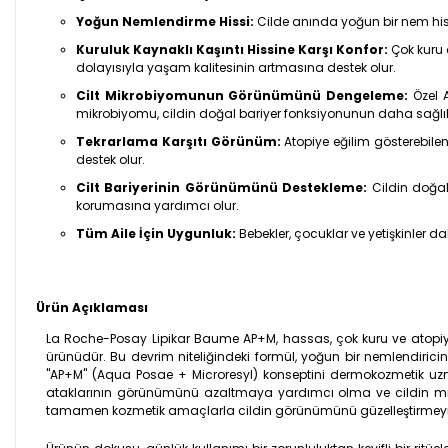
Yoğun Nemlendirme Hissi:
Cilde anında yoğun bir nem hiss
Kuruluk Kaynaklı Kaşıntı Hissine Karşı Konfor:
Çok kuru 
dolayısıyla yaşam kalitesinin artmasına destek olur.
Cilt Mikrobiyomunun Görünümünü Dengeleme:
Özel A
mikrobiyomu, cildin doğal bariyer fonksiyonunun daha sağlık
Tekrarlama Karşıtı Görünüm:
Atopiye eğilim gösterebile
destek olur.
Cilt Bariyerinin Görünümünü Destekleme:
Cildin doğal
korumasına yardımcı olur.
Tüm Aile İçin Uygunluk:
Bebekler, çocuklar ve yetişkinler da
Ürün Açıklaması
La Roche-Posay Lipikar Baume AP+M, hassas, çok kuru ve atopiye eğ
ürünüdür. Bu devrim niteliğindeki formül, yoğun bir nemlendiricini
"AP+M" (Aqua Posae + Microresyl) konseptini dermokozmetik uzmanl
ataklarının görünümünü azaltmaya yardımcı olma ve cildin mik
tamamen kozmetik amaçlarla cildin görünümünü güzelleştirmeyi