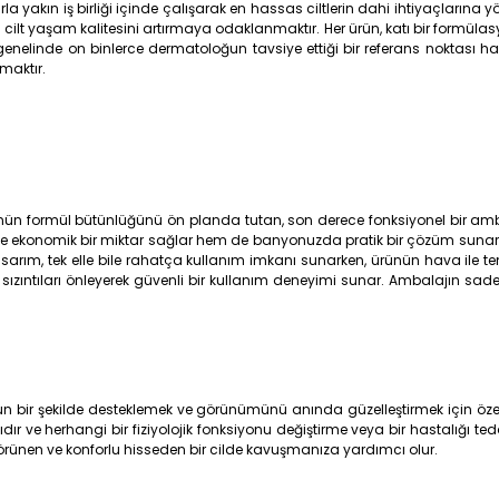
akın iş birliği içinde çalışarak en hassas ciltlerin dahi ihtiyaçlarına yöne
ilt yaşam kalitesini artırmaya odaklanmaktır. Her ürün, katı bir formülasyo
nelinde on binlerce dermatoloğun tavsiye ettiği bir referans noktası hali
nmaktır.
nün formül bütünlüğünü ön planda tutan, son derece fonksiyonel bir amb
rli ve ekonomik bir miktar sağlar hem de banyonuzda pratik bir çözüm sunar
 tasarım, tek elle bile rahatça kullanım imkanı sunarken, ürünün hava ile 
ızıntıları önleyerek güvenli bir kullanım deneyimi sunar. Ambalajın sade
n bir şekilde desteklemek ve görünümünü anında güzelleştirmek için özel
ıdır ve herhangi bir fiziyolojik fonksiyonu değiştirme veya bir hastalığı t
ünen ve konforlu hisseden bir cilde kavuşmanıza yardımcı olur.