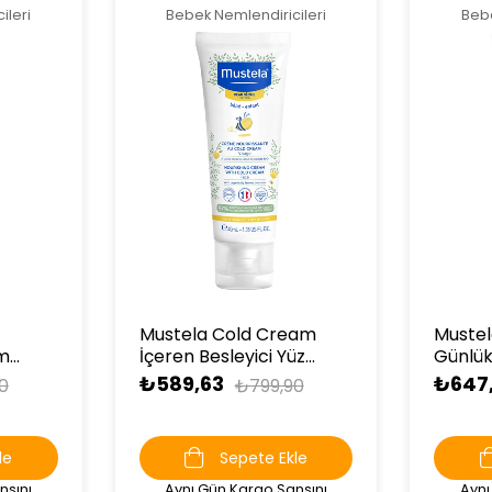
ileri
Bebek Nemlendiricileri
Bebe
Mustela Cold Cream
Muste
am
İçeren Besleyici Yüz
Günlük
Kremi 40 ml
Yüz Kr
₺589,63
₺647,
0
₺799,90
le
Sepete Ekle
nsını
Aynı Gün Kargo Şansını
Aynı