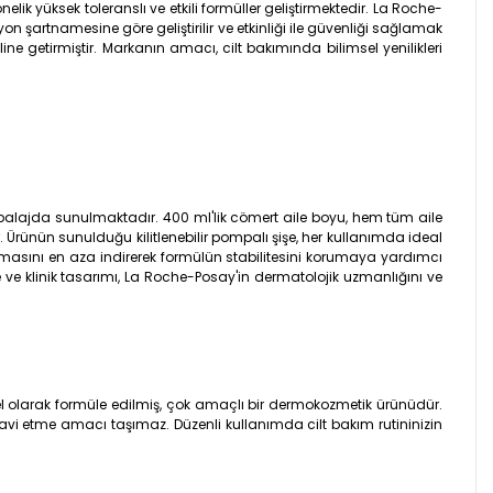
lik yüksek toleranslı ve etkili formüller geliştirmektedir. La Roche-
n şartnamesine göre geliştirilir ve etkinliği ile güvenliği sağlamak
ne getirmiştir. Markanın amacı, cilt bakımında bilimsel yenilikleri
alajda sunulmaktadır. 400 ml'lik cömert aile boyu, hem tüm aile
. Ürünün sunulduğu kilitlenebilir pompalı şişe, her kullanımda ideal
temasını en aza indirerek formülün stabilitesini korumaya yardımcı
 ve klinik tasarımı, La Roche-Posay'in dermatolojik uzmanlığını ve
 olarak formüle edilmiş, çok amaçlı bir dermokozmetik ürünüdür.
edavi etme amacı taşımaz. Düzenli kullanımda cilt bakım rutininizin