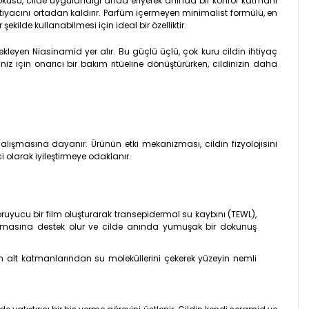
m dokusu, cilde uygulandığı anda eriyerek anında bir konfor katmanı
htiyacını ortadan kaldırır. Parfüm içermeyen minimalist formülü, en
ekilde kullanabilmesi için ideal bir özelliktir.
kleyen Niasinamid yer alır. Bu güçlü üçlü, çok kuru cildin ihtiyaç
 için onarıcı bir bakım ritüeline dönüştürürken, cildinizin daha
çalışmasına dayanır. Ürünün etki mekanizması, cildin fizyolojisini
olarak iyileştirmeye odaklanır.
 koruyucu bir film oluşturarak transepidermal su kaybını (TEWL),
umasına destek olur ve cilde anında yumuşak bir dokunuş
n alt katmanlarından su moleküllerini çekerek yüzeyin nemli