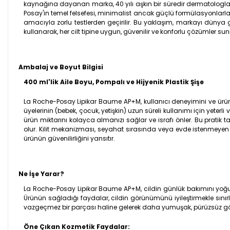
kaynağına dayanan marka, 40 yılı aşkın bir süredir dermatologlarla y
Posay'in temel felsefesi, minimalist ancak güçlü formülasyonlarla c
amacıyla zorlu testlerden geçirilir. Bu yaklaşım, markayı dünya ge
kullanarak, her cilt tipine uygun, güvenilir ve konforlu çözümler su
Ambalaj ve Boyut Bilgisi
400 ml'lik Aile Boyu, Pompalı ve Hijyenik Plastik Şişe
La Roche-Posay Lipikar Baume AP+M, kullanıcı deneyimini ve ürü
üyelerinin (bebek, çocuk, yetişkin) uzun süreli kullanımı için yete
ürün miktarını kolayca almanızı sağlar ve israfı önler. Bu pratik
olur. Kilit mekanizması, seyahat sırasında veya evde istenmeyen s
ürünün güvenilirliğini yansıtır.
Ne İşe Yarar?
La Roche-Posay Lipikar Baume AP+M, cildin günlük bakımını yoğu
Ürünün sağladığı faydalar, cildin görünümünü iyileştirmekle sınırl
vazgeçmez bir parçası haline gelerek daha yumuşak, pürüzsüz gör
Öne Çıkan Kozmetik Faydalar: