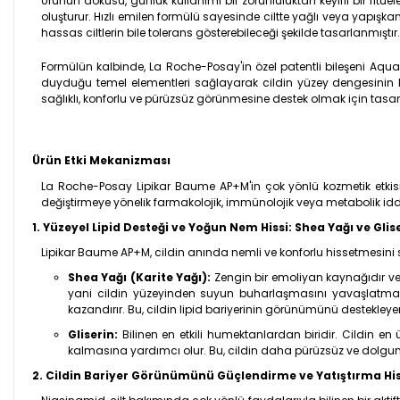
Ürünün dokusu, günlük kullanımı bir zorunluluktan keyifli bir ritü
oluşturur. Hızlı emilen formülü sayesinde ciltte yağlı veya yapışk
hassas ciltlerin bile tolerans gösterebileceği şekilde tasarlanmıştır. 
Formülün kalbinde, La Roche-Posay'in özel patentli bileşeni Aqua 
duyduğu temel elementleri sağlayarak cildin yüzey dengesinin ko
sağlıklı, konforlu ve pürüzsüz görünmesine destek olmak için tasar
Ürün Etki Mekanizması
La Roche-Posay Lipikar Baume AP+M'in çok yönlü kozmetik etkisi, i
değiştirmeye yönelik farmakolojik, immünolojik veya metabolik id
1. Yüzeyel Lipid Desteği ve Yoğun Nem Hissi: Shea Yağı ve Glis
Lipikar Baume AP+M, cildin anında nemli ve konforlu hissetmesini sa
Shea Yağı (Karite Yağı):
Zengin bir emoliyan kaynağıdır ve c
yani cildin yüzeyinden suyun buharlaşmasını yavaşlatma
kazandırır. Bu, cildin lipid bariyerinin görünümünü destekleye
Gliserin:
Bilinen en etkili humektanlardan biridir. Cildin 
kalmasına yardımcı olur. Bu, cildin daha pürüzsüz ve dolgun
2. Cildin Bariyer Görünümünü Güçlendirme ve Yatıştırma His