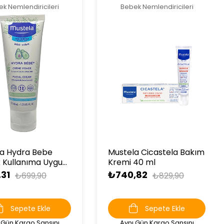
k Nemlendiricileri
Bebek Nemlendiricileri
la Hydra Bebe
Mustela Cicastela Bakım
 Kullanıma Uygun
Kremi 40 ml
emi 40 ml
31
₺740,82
₺699,90
₺829,90
Sepete Ekle
Sepete Ekle
 Gün Kargo Şansını
Aynı Gün Kargo Şansını