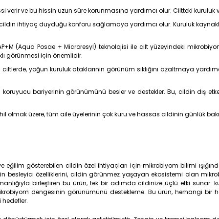
i verir ve bu hissin uzun süre korunmasına yardımcı olur. Ciltteki kurul
cildin ihtiyaç duyduğu konforu sağlamaya yardımcı olur. Kuruluk kaynaklı k
P+M (Aqua Posae + Microresyl) teknolojisi ile cilt yüzeyindeki mikrobiy
lı görünmesi için önemlidir.
n ciltlerde, yoğun kuruluk ataklarının görünüm sıklığını azaltmaya yardım
 koruyucu bariyerinin görünümünü besler ve destekler. Bu, cildin dış et
hil olmak üzere, tüm aile üyelerinin çok kuru ve hassas cildinin günlük bakım
ilim gösterebilen cildin özel ihtiyaçları için mikrobiyom bilimi ışığında
n besleyici özelliklerini, cildin görünmez yaşayan ekosistemi olan mikrob
ığıyla birleştiren bu ürün, tek bir adımda cildinize üçlü etki sunar: ku
robiyom dengesinin görünümünü destekleme. Bu ürün, herhangi bir hast
 hedefler.