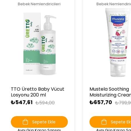
Bebek Nemlendiricileri
Bebek Nemlendiric
TTO Üretto Baby Vücut
Mustela Soothing
Losyonu 200 ml
Moisturizing Cre
40ml
₺547,61
₺657,70
₺594,00
₺799,9
Sepete Ekle
Sepete Ek
Aynı Gün Kargo Şansını
Aynı Gün Kargo Şa