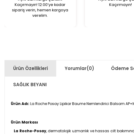
Kaçırmayın! 12:00’ye kadar
Kaçırmayın!
sipariş verin, hemen kargoya
verelim.
Ürün Özellikleri
Yorumlar
(0)
Ödeme Se
SAĞLIK BEYANI
Ürün Adı:
La Roche Posay Lipikar Baume Nemlendirici Balsam AP+M 
Ürün Markası
La Roche-Posay
, dermatolojik uzmanlık ve hassas cilt bakımınd