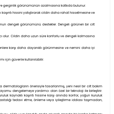
uk ve gerginlik görünümünün azalmasına katkıda bulunur.
aşıntı hissini yatıştırarak cildin daha rahat hissetmesine ve
omun dengeli görünümünü destekler. Dengeli görünen bir cilt
cı olur. Cildin daha uzun süre konforlu ve dengeli kalmasına
kenlere karşı daha dayanıklı görünmesine ve nemini daha iyi
ı için güvenle kullanılabilir.
 dermatologların önerisiyle tasarlanmış, yeni nesil bir cilt bakım
iyomu dengelemeye yardımcı olan özel bir teknoloji ile birleştirir.
ruluk kaynaklı kaşıntı hissine karşı anında konfor, yoğun kuruluk
alığı tedavi etme, önleme veya iyileştirme iddiası taşımadan,