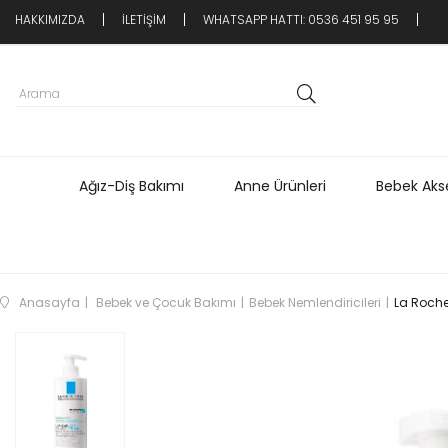
HAKKIMIZDA
İLETİŞİM
WHATSAPP HATTI: 0536 451 95 95
Ağız-Diş Bakımı
Anne Ürünleri
Bebek Akse
Anasayfa
Bebek ve Çocuk Bakımı
Bebek Nemlendiricileri
La Roche