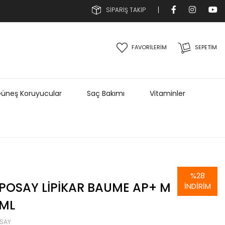
SİPARİŞ TAKİP
FAVORİLERİM
SEPETIM
üneş Koruyucular
Saç Bakımı
Vitaminler
%
28
POSAY LIPIKAR BAUME AP+ M
İNDIRIM
 ML
OSAY