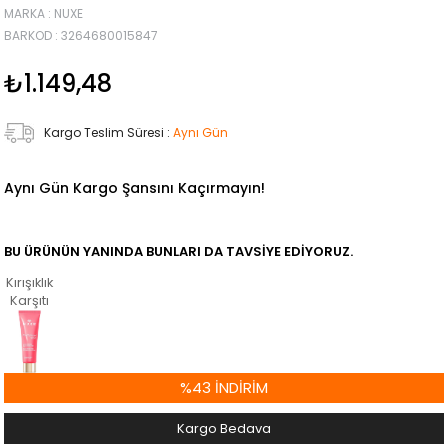
MARKA
:
NUXE
BARKOD
:
3264680015847
₺1.149,48
Kargo Teslim Süresi
:
Aynı Gün
Aynı Gün Kargo Şansını Kaçırmayın!
BU ÜRÜNÜN YANINDA BUNLARI DA TAVSIYE EDIYORUZ.
Kırışıklık
Karşıtı
%
43
İNDIRIM
Kargo Bedava