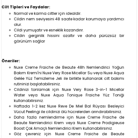
Cilt Tipleri ve Faydalar:
Normal ve karma ciltler için idealdir.
Cildin nem seviyesini 48 saate kadar korumaya yardımcı
olur.
Cildi yumuşatır ve esneklik kazandırır.
Cildin gerginlik hissini azaltır ve daha pürüzsüz bir
görünüm sağlar
Öneriler:
Nuxe Creme Fraiche de Beaute 48h Nemlendirici Yoğun
Bakım Kremi'ni Nuxe Very Rose Micellar Su veya Nuxe Aqua
Gelée Yüz Temizleme Jeli ile birlikte kullanarak cilt bakımı
rutininizi başlatabilirsiniz.
Cildinizi tonlamak için Nuxe Very Rose 3-in-1 Micellar
Water veya Nuxe Aqua Tonique Fraiche Yüz Toniği
kullanabilirsiniz.
Haftada 1-2 kez Nuxe Reve De Miel Bal Rüyası Besleyici
Vücut Peelingi ile cildinizi ölü hücrelerden arındırabilirsiniz.
Daha fazla nemlendirme için Nuxe Creme Fraiche de
Beaute Nemlendirici Krem veya Nuxe Creme Prodigieuse
Boost Çok Amaçlı Nemlendirici Krem kullanabilirsiniz.
Göz çevreniz için Nuxe Creme Fraiche de Beaute