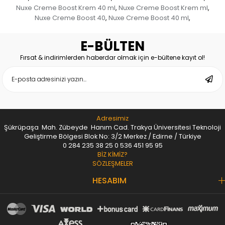
Nuxe Creme Boost Krem 40 ml
Nuxe Creme Boost Krem ml
,
,
Nuxe Creme Boost 40
Nuxe Creme Boost 40 ml
,
,
E-BÜLTEN
Fırsat & indirimlerden haberdar olmak için e-bültene kayıt ol!
Adresimiz
Şükrüpaşa Mah. Zübeyde Hanım Cad. Trakya Üniversitesi Teknoloji
Geliştirme Bölgesi Blok No: 3/2 Merkez / Edirne / Türkiye
0 284 235 38 25
0 536 451 95 95
BİZ KİMİZ?
SÖZLEŞMELER
HESABIM