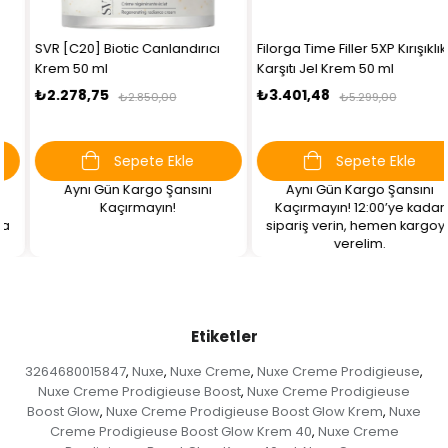
SVR [C20] Biotic Canlandırıcı
Filorga Time Filler 5XP Kırışıklık
Krem 50 ml
Karşıtı Jel Krem 50 ml
₺2.278,75
₺3.401,48
₺2.850,00
₺5.299,00
Sepete Ekle
Sepete Ekle
Aynı Gün Kargo Şansını
Aynı Gün Kargo Şansını
Kaçırmayın!
Kaçırmayın! 12:00’ye kadar
sipariş verin, hemen kargoya
verelim.
Etiketler
3264680015847
Nuxe
Nuxe Creme
Nuxe Creme Prodigieuse
,
,
,
,
Nuxe Creme Prodigieuse Boost
Nuxe Creme Prodigieuse
,
Boost Glow
Nuxe Creme Prodigieuse Boost Glow Krem
Nuxe
,
,
Creme Prodigieuse Boost Glow Krem 40
Nuxe Creme
,