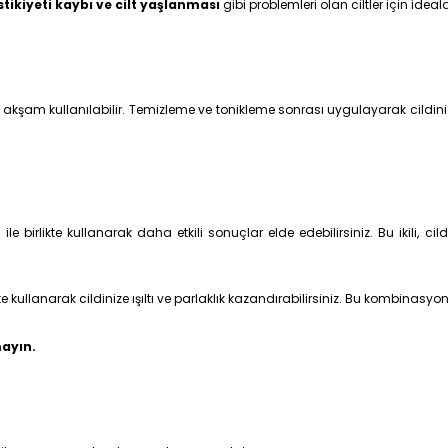
elastikiyeti kaybı ve cilt yaşlanması
gibi problemleri olan ciltler için ideald
kşam kullanılabilir. Temizleme ve tonikleme sonrası uygulayarak cildinizi
t
ile birlikte kullanarak daha etkili sonuçlar elde edebilirsiniz. Bu ikili, 
ikte kullanarak cildinize ışıltı ve parlaklık kazandırabilirsiniz. Bu kombina
ayın.