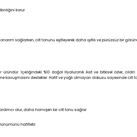
kinliğini korur.
r onarım sağlarken, cilt tonunu eşitleyerek daha ışıltılı ve pürüzsüz bir g
ündür. İçeriğindeki %10 doğal Hyaluronik Asit ve bitkisel özler, cildin e
 kavuşmasını destekler. Hafif ve yağlı olmayan dokusu sayesinde cilt tara
 yardımcı olur, daha homojen bir cilt tonu sağlar
örünümünü hafifletir.