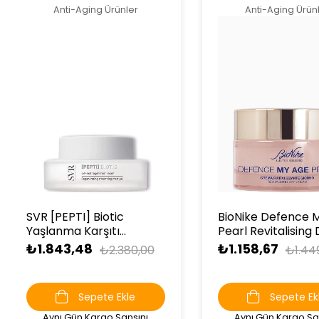
Anti-Aging Ürünler
Anti-Aging Ürün
SVR [PEPTI] Biotic
BioNike Defence 
Yaşlanma Karşıtı
Pearl Revitalising
Matlaştırıcı Jel 50 ml
Cream 50 ml
₺1.843,48
₺1.158,67
₺2.380,00
₺1.44
Sepete Ekle
Sepete Ek
Aynı Gün Kargo Şansını
Aynı Gün Kargo Şa