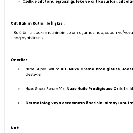
Özellikle
cilt tonu eşitsizliği, leke ve cilt kusurları, cilt 
Cilt Bakım Rutini ile İlişkisi:
Bu ürün, cilt bakım rutininizin serum aşamasında, sabah ve/veya a
sağlayabilirsiniz.
Öneriler:
Nuxe Super Serum 10'u
Nuxe Creme Prodigieuse Boos
destekler.
Nuxe Super Serum 10'u
Nuxe Huile Prodigieuse Or
ile birl
Dermatolog veya eczacınızın önerisini almayı unutm
Not: