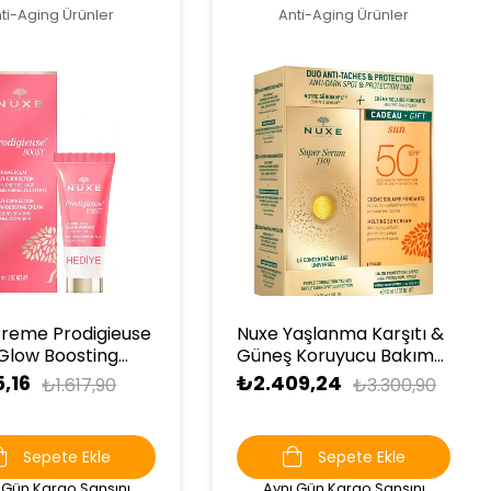
ti-Aging Ürünler
Anti-Aging Ürünler
reme Prodigieuse
Nuxe Yaşlanma Karşıtı &
Glow Boosting
Güneş Koruyucu Bakım
40 ml Night
Seti
5,16
₺2.409,24
₺1.617,90
₺3.300,90
ry Oil Balm 15 ml
E
Sepete Ekle
Sepete Ekle
 Gün Kargo Şansını
Aynı Gün Kargo Şansını