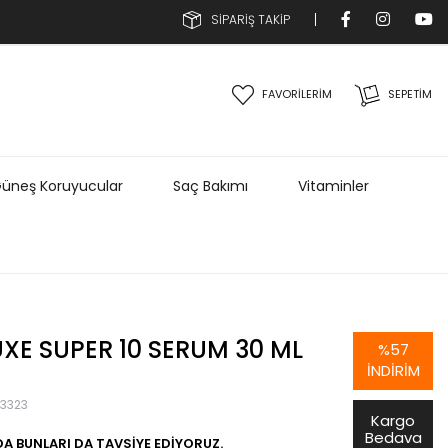
SİPARİŞ TAKİP
FAVORİLERİM
SEPETIM
üneş Koruyucular
Saç Bakımı
Vitaminler
XE SUPER 10 SERUM 30 ML
%
57
İNDIRIM
3323
Kargo
Bedava
A BUNLARI DA TAVSIYE EDIYORUZ.