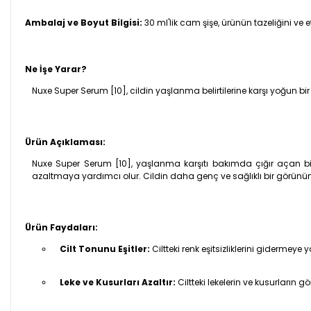
Ambalaj ve Boyut Bilgisi:
30 ml'lik cam şişe, ürünün tazeliğini ve et
Ne İşe Yarar?
Nuxe Super Serum [10], cildin yaşlanma belirtilerine karşı yoğun bi
Ürün Açıklaması:
Nuxe Super Serum [10], yaşlanma karşıtı bakımda çığır açan bir ür
azaltmaya yardımcı olur. Cildin daha genç ve sağlıklı bir görünüme
Ürün Faydaları:
Cilt Tonunu Eşitler:
Ciltteki renk eşitsizliklerini gidermeye
Leke ve Kusurları Azaltır:
Ciltteki lekelerin ve kusurların g