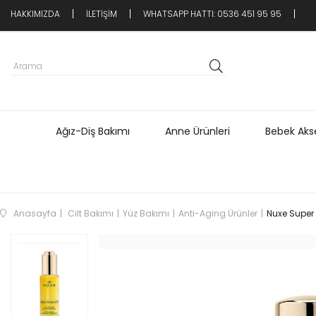
HAKKIMIZDA
İLETİŞİM
WHATSAPP HATTI: 0536 451 95 95
Ağız-Diş Bakımı
Anne Ürünleri
Bebek Akse
Anasayfa
Cilt Bakımı
Yüz Bakımı
Anti-Aging Ürünler
Nuxe Super