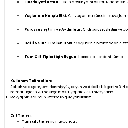
Elastikiyeti Artırır:
Cildin elastikiyetini artırarak daha sık
Yaşlanma Karşıtı Etki:
Cilt yaşlanma sürecini yavaşlatmaya
Pürüzsüzleştirir ve Aydınlatır:
Cildi pürüzsüzleştirir ve doğ
Hafif ve Hızlı Emilen Doku:
Yağlı bir his bırakmadan cilt t
Tüm Cilt Tipleri İçin Uygun:
Hassas ciltler dahil tüm cilt t
Kullanım Talimatları:
Sabah ve akşam, temizlenmiş yüz, boyun ve dekolte bölgenize 3-4
Parmak uçlarınızla nazikçe masaj yaparak cildinize yedirin.
Makyajınızı serumun üzerine uygulayabilirsiniz.
Cilt Tipleri:
Tüm cilt tipleri
için uygundur.