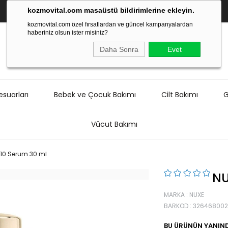
kozmovital.com masaüstü bildirimlerine ekleyin.
kozmovital.com özel fırsatlardan ve güncel kampanyalardan
haberiniz olsun ister misiniz?
Daha Sonra
Evet
suarları
Bebek ve Çocuk Bakımı
Cilt Bakımı
G
Vücut Bakımı
 10 Serum 30 ml
NU
MARKA
:
NUXE
BARKOD
:
326468002
BU ÜRÜNÜN YANIND