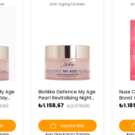
ler
Anti-Aging Ürünler
An
My Age
BioNike Defence My Age
Nuxe C
 Day
Pearl Revitalising Night
Boost 
Cream 50 ml
Cream 
₺1.158,67
₺1.18
9,50
₺2.379,00
Recove
HEDİY
le
Sepete Ekle
nsını
Aynı Gün Kargo Şansını
Aynı