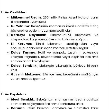
Ürün Özellikleri
Mükemmel Uyum:
260 ml'lik Philips Avent Natural cam
biberonlarla uyumludur.
Isı Yalıtımı:
Bebeğinizin mamasını ideal sıcaklıkta tutar,
böylece her beslenme zamanı keyifli olur.
Darbeye Dayanıklı:
Biberonunuzu düşmelere ve
çarpmalara karşı korur, güvenli bir kullanım sağlar.
El Koruma:
Elinizi biberonun sıcaklığından veya
soğukluğundan korur, daha konforlu bir tutuş sağlar
Kolay Taşıma:
Hafif ve kompakt tasarımı sayesinde
kolayca taşınabilir, seyahatlerde veya dışarıda besleme
zamanlarınızı kolaylaştırır.
Kolay Temizlik:
Makinede yıkanabilir, böylece hijyenik
kalır.
Güvenli Malzeme:
BPA içermez, bebeğinizin sağlığı için
zararlı madde içermez.
Ürün Faydaları
İdeal Sıcaklık:
Bebeğinizin mamasının ideal sıcaklıkta
kalmasını sağlayarak beslenme konforunu artırır.
Koruma:
Cam biberonu darbelere ve çizilmelere karşı