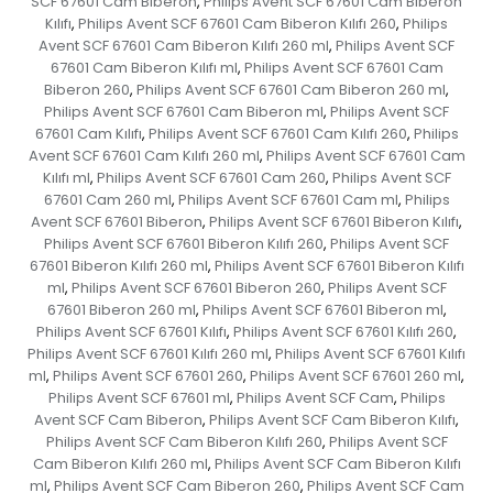
SCF 67601 Cam Biberon
Philips Avent SCF 67601 Cam Biberon
,
Kılıfı
Philips Avent SCF 67601 Cam Biberon Kılıfı 260
Philips
,
,
Avent SCF 67601 Cam Biberon Kılıfı 260 ml
Philips Avent SCF
,
67601 Cam Biberon Kılıfı ml
Philips Avent SCF 67601 Cam
,
Biberon 260
Philips Avent SCF 67601 Cam Biberon 260 ml
,
,
Philips Avent SCF 67601 Cam Biberon ml
Philips Avent SCF
,
67601 Cam Kılıfı
Philips Avent SCF 67601 Cam Kılıfı 260
Philips
,
,
Avent SCF 67601 Cam Kılıfı 260 ml
Philips Avent SCF 67601 Cam
,
Kılıfı ml
Philips Avent SCF 67601 Cam 260
Philips Avent SCF
,
,
67601 Cam 260 ml
Philips Avent SCF 67601 Cam ml
Philips
,
,
Avent SCF 67601 Biberon
Philips Avent SCF 67601 Biberon Kılıfı
,
,
Philips Avent SCF 67601 Biberon Kılıfı 260
Philips Avent SCF
,
67601 Biberon Kılıfı 260 ml
Philips Avent SCF 67601 Biberon Kılıfı
,
ml
Philips Avent SCF 67601 Biberon 260
Philips Avent SCF
,
,
67601 Biberon 260 ml
Philips Avent SCF 67601 Biberon ml
,
,
Philips Avent SCF 67601 Kılıfı
Philips Avent SCF 67601 Kılıfı 260
,
,
Philips Avent SCF 67601 Kılıfı 260 ml
Philips Avent SCF 67601 Kılıfı
,
ml
Philips Avent SCF 67601 260
Philips Avent SCF 67601 260 ml
,
,
,
Philips Avent SCF 67601 ml
Philips Avent SCF Cam
Philips
,
,
Avent SCF Cam Biberon
Philips Avent SCF Cam Biberon Kılıfı
,
,
Philips Avent SCF Cam Biberon Kılıfı 260
Philips Avent SCF
,
Cam Biberon Kılıfı 260 ml
Philips Avent SCF Cam Biberon Kılıfı
,
ml
Philips Avent SCF Cam Biberon 260
Philips Avent SCF Cam
,
,