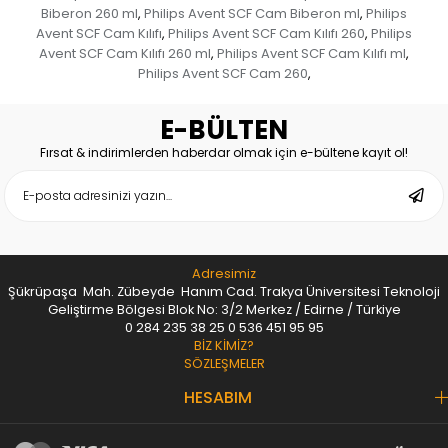
Biberon 260 ml
Philips Avent SCF Cam Biberon ml
Philips
,
,
Avent SCF Cam Kılıfı
Philips Avent SCF Cam Kılıfı 260
Philips
,
,
Avent SCF Cam Kılıfı 260 ml
Philips Avent SCF Cam Kılıfı ml
,
,
Philips Avent SCF Cam 260
,
E-BÜLTEN
Fırsat & indirimlerden haberdar olmak için e-bültene kayıt ol!
Adresimiz
Şükrüpaşa Mah. Zübeyde Hanım Cad. Trakya Üniversitesi Teknoloji
Geliştirme Bölgesi Blok No: 3/2 Merkez / Edirne / Türkiye
0 284 235 38 25
0 536 451 95 95
BİZ KİMİZ?
SÖZLEŞMELER
HESABIM