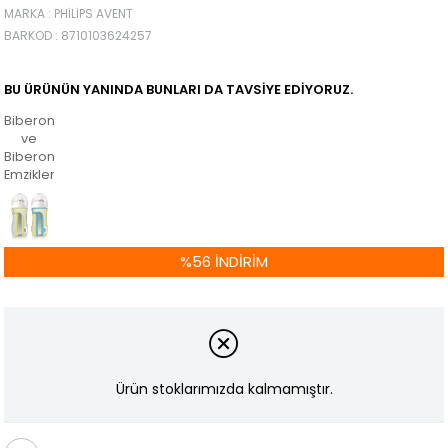
MARKA
:
PHILIPS AVENT
BARKOD
:
8710103624257
BU ÜRÜNÜN YANINDA BUNLARI DA TAVSIYE EDIYORUZ.
Biberonlar
ve
Biberon
Emzikleri
%
56
İNDIRIM
Ürün stoklarımızda kalmamıştır.