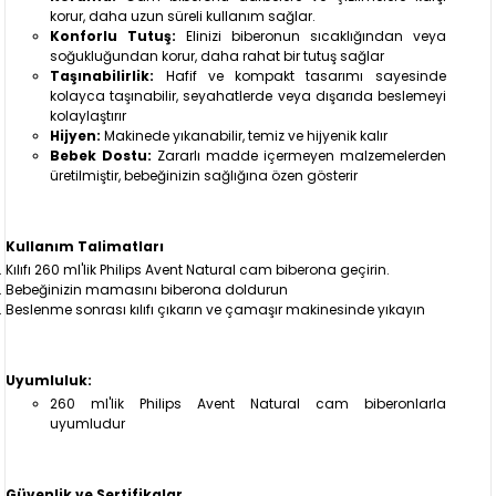
korur, daha uzun süreli kullanım sağlar.
Konforlu Tutuş:
Elinizi biberonun sıcaklığından veya
soğukluğundan korur, daha rahat bir tutuş sağlar
Taşınabilirlik:
Hafif ve kompakt tasarımı sayesinde
kolayca taşınabilir, seyahatlerde veya dışarıda beslemeyi
kolaylaştırır
Hijyen:
Makinede yıkanabilir, temiz ve hijyenik kalır
Bebek Dostu:
Zararlı madde içermeyen malzemelerden
üretilmiştir, bebeğinizin sağlığına özen gösterir
Kullanım Talimatları
Kılıfı 260 ml'lik Philips Avent Natural cam biberona geçirin.
Bebeğinizin mamasını biberona doldurun
Beslenme sonrası kılıfı çıkarın ve çamaşır makinesinde yıkayın
Uyumluluk:
260 ml'lik Philips Avent Natural cam biberonlarla
uyumludur
Güvenlik ve Sertifikalar