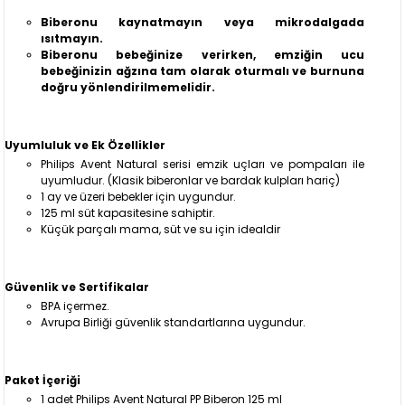
Biberonu kaynatmayın veya mikrodalgada
ısıtmayın.
Biberonu bebeğinize verirken, emziğin ucu
bebeğinizin ağzına tam olarak oturmalı ve burnuna
doğru yönlendirilmemelidir.
Uyumluluk ve Ek Özellikler
Philips Avent Natural serisi emzik uçları ve pompaları ile
uyumludur. (Klasik biberonlar ve bardak kulpları hariç)
1 ay ve üzeri bebekler için uygundur.
125 ml süt kapasitesine sahiptir.
Küçük parçalı mama, süt ve su için idealdir
Güvenlik ve Sertifikalar
BPA içermez.
Avrupa Birliği güvenlik standartlarına uygundur.
Paket İçeriği
1 adet Philips Avent Natural PP Biberon 125 ml