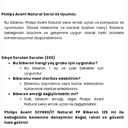
Philips Avent Natural Serisi ile Uyumlu:
Bu biberon, Philips Avent Natural serisi emzik uçları ve pompaları ile
uyumludur. (Klasik biberonlar ve bardak kulpları hariç) Böylece,
bebeğinizin büyüme ve gelişimine uygun olarak farklı ürünlerle
kombinasyonlar oluşturabilirsiniz.
Sıkça Sorulan Sorular (SSS)
Bu biberon hangi yaş grubu için uygundur?
Bu biberon, 1 ay ve üzeri bebekler için
uygundur
Biberonu nasıl sterilize edebilirim?
Biberonu kaynatma veya buhar sterilizatörü
kullanarak sterilize edebilirsiniz
Biberon emziği değiştirilebilir mi?
Evet, biberon emziği, diğer Philips Avent
Natural serisi emzik uçları ile değiştirilebilir.
Philips Avent SCF690/17 Natural PP Biberon 125 ml ile
bebeğinizin beslenme deneyimini doğal, rahat ve güvenli
hale getirin!