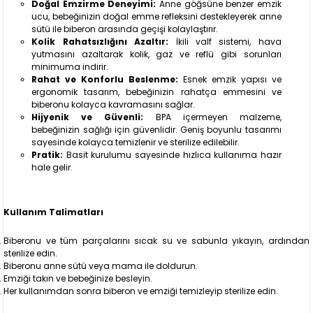
Doğal Emzirme Deneyimi:
Anne göğsüne benzer emzik
ucu, bebeğinizin doğal emme refleksini destekleyerek anne
sütü ile biberon arasında geçişi kolaylaştırır.
Kolik Rahatsızlığını Azaltır:
İkili valf sistemi, hava
yutmasını azaltarak kolik, gaz ve reflü gibi sorunları
minimuma indirir.
Rahat ve Konforlu Beslenme:
Esnek emzik yapısı ve
ergonomik tasarım, bebeğinizin rahatça emmesini ve
biberonu kolayca kavramasını sağlar.
Hijyenik ve Güvenli:
BPA içermeyen malzeme,
bebeğinizin sağlığı için güvenlidir. Geniş boyunlu tasarımı
sayesinde kolayca temizlenir ve sterilize edilebilir.
Pratik:
Basit kurulumu sayesinde hızlıca kullanıma hazır
hale gelir.
Kullanım Talimatları
Biberonu ve tüm parçalarını sıcak su ve sabunla yıkayın, ardından
sterilize edin.
Biberonu anne sütü veya mama ile doldurun.
Emziği takın ve bebeğinize besleyin.
Her kullanımdan sonra biberon ve emziği temizleyip sterilize edin.