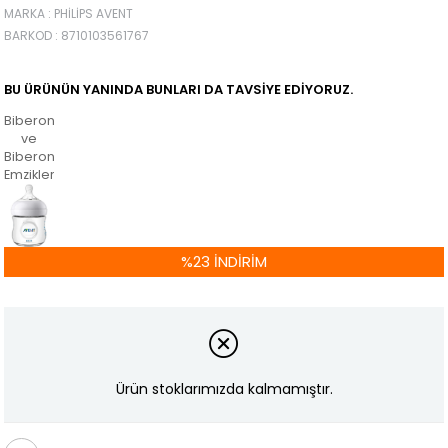
MARKA
:
PHILIPS AVENT
BARKOD
:
8710103561767
BU ÜRÜNÜN YANINDA BUNLARI DA TAVSIYE EDIYORUZ.
Biberonlar
ve
Biberon
Emzikleri
%
23
İNDIRIM
Ürün stoklarımızda kalmamıştır.