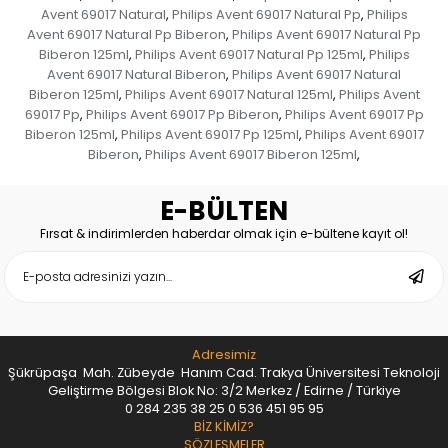
Avent 69017 Natural
Philips Avent 69017 Natural Pp
Philips
,
,
Avent 69017 Natural Pp Biberon
Philips Avent 69017 Natural Pp
,
Biberon 125ml
Philips Avent 69017 Natural Pp 125ml
Philips
,
,
Avent 69017 Natural Biberon
Philips Avent 69017 Natural
,
Biberon 125ml
Philips Avent 69017 Natural 125ml
Philips Avent
,
,
69017 Pp
Philips Avent 69017 Pp Biberon
Philips Avent 69017 Pp
,
,
Biberon 125ml
Philips Avent 69017 Pp 125ml
Philips Avent 69017
,
,
Biberon
Philips Avent 69017 Biberon 125ml
,
,
E-BÜLTEN
Fırsat & indirimlerden haberdar olmak için e-bültene kayıt ol!
Adresimiz
Şükrüpaşa Mah. Zübeyde Hanım Cad. Trakya Üniversitesi Teknoloji
Geliştirme Bölgesi Blok No: 3/2 Merkez / Edirne / Türkiye
0 284 235 38 25
0 536 451 95 95
BİZ KİMİZ?
SÖZLEŞMELER