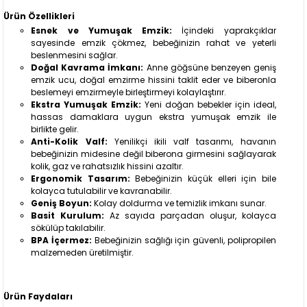
Ürün Özellikleri
Esnek ve Yumuşak Emzik:
İçindeki yaprakçıklar
sayesinde emzik çökmez, bebeğinizin rahat ve yeterli
beslenmesini sağlar.
Doğal Kavrama İmkanı:
Anne göğsüne benzeyen geniş
emzik ucu, doğal emzirme hissini taklit eder ve biberonla
beslemeyi emzirmeyle birleştirmeyi kolaylaştırır.
Ekstra Yumuşak Emzik:
Yeni doğan bebekler için ideal,
hassas damaklara uygun ekstra yumuşak emzik ile
birlikte gelir.
Anti-Kolik Valf:
Yenilikçi ikili valf tasarımı, havanın
bebeğinizin midesine değil biberona girmesini sağlayarak
kolik, gaz ve rahatsızlık hissini azaltır.
Ergonomik Tasarım:
Bebeğinizin küçük elleri için bile
kolayca tutulabilir ve kavranabilir.
Geniş Boyun:
Kolay doldurma ve temizlik imkanı sunar.
Basit Kurulum:
Az sayıda parçadan oluşur, kolayca
sökülüp takılabilir.
BPA İçermez:
Bebeğinizin sağlığı için güvenli, polipropilen
malzemeden üretilmiştir.
Ürün Faydaları