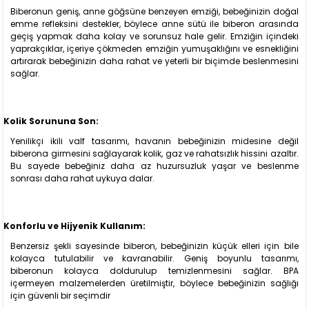
Biberonun geniş, anne göğsüne benzeyen emziği, bebeğinizin doğal
emme refleksini destekler, böylece anne sütü ile biberon arasında
geçiş yapmak daha kolay ve sorunsuz hale gelir. Emziğin içindeki
yaprakçıklar, içeriye çökmeden emziğin yumuşaklığını ve esnekliğini
artırarak bebeğinizin daha rahat ve yeterli bir biçimde beslenmesini
sağlar.
Kolik Sorununa Son:
Yenilikçi ikili valf tasarımı, havanın bebeğinizin midesine değil
biberona girmesini sağlayarak kolik, gaz ve rahatsızlık hissini azaltır.
Bu sayede bebeğiniz daha az huzursuzluk yaşar ve beslenme
sonrası daha rahat uykuya dalar.
Konforlu ve Hijyenik Kullanım:
Benzersiz şekli sayesinde biberon, bebeğinizin küçük elleri için bile
kolayca tutulabilir ve kavranabilir. Geniş boyunlu tasarımı,
biberonun kolayca doldurulup temizlenmesini sağlar. BPA
içermeyen malzemelerden üretilmiştir, böylece bebeğinizin sağlığı
için güvenli bir seçimdir