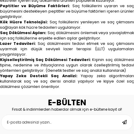
ekstreler içeren saç dökülmesi ürünleri popülerlik kazanıyor.
Peptitler ve Büyüme Faktörleri:
Saç foliküllerini uyaran ve saç
büyümesini destekleyen peptitler ve büyüme faktörleri içeren ürünler
geliştiriliyor.
Kök Hücre Teknolojisi:
Saç foliküllerini yenileyen ve saç çıkmasını
sağlayan kök hücre tedavileri uygulanıyor.
Saç Dökülmesi Aşıları:
Saç dökülmesini önlemek veya yavaşlatma
için saç foliküllerine enjekte edilen aşılar geliştiriliyor.
Lazer Tedavileri:
Saç dökülmesini tedavi etmek ve saç çıkmasını
uyarmak için düşük seviyeli lazer terapisi (LLLT) uygulamaları
yaygınlaşıyor.
Kişiselleştirilmiş Saç Dökülmesi Tedavileri:
Kişinin saç dökülmesi
tipine, nedenine ve ihtiyaçlarına uygun olarak özelleştirilmiş tedavi
yöntemleri geliştiriliyor. (Genetik testler ve saç analizi kullanılarak)
Yapay Zeka Destekli Saç Analizi:
Yapay zeka algoritmalar
kullanılarak saç ve saç derisi analizi yapılıyor ve kişiye özel saç
dökülmesi çözümleri öneriliyor.
E-BÜLTEN
Fırsat & indirimlerden haberdar olmak için e-bültene kayıt ol!