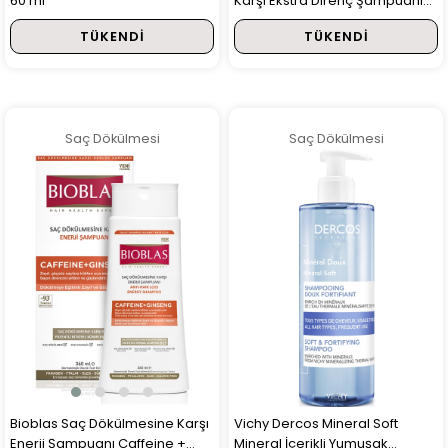
60 ml
Karşı Ekstra Direnç Şampuanı
1000 ml
TÜKENDI
TÜKENDI
Saç Dökülmesi
Saç Dökülmesi
Bioblas Saç Dökülmesine Karşı
Vichy Dercos Mineral Soft
Enerji Şampuanı Caffeine +
Mineral İçerikli Yumuşak