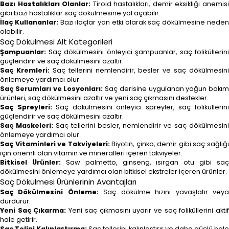
Bazı Hastalıkları Olanlar:
Tiroid hastalıkları, demir eksikliği anemis
gibi bazı hastalıklar saç dökülmesine yol açabilir.
İlaç Kullananlar:
Bazı ilaçlar yan etki olarak saç dökülmesine nede
olabilir.
Saç Dökülmesi Alt Kategorileri
Şampuanlar:
Saç dökülmesini önleyici şampuanlar, saç foliküllerini
güçlendirir ve saç dökülmesini azaltır.
Saç Kremleri:
Saç tellerini nemlendirir, besler ve saç dökülmesini
önlemeye yardımcı olur.
Saç Serumları ve Losyonları:
Saç derisine uygulanan yoğun bakım
ürünleri, saç dökülmesini azaltır ve yeni saç çıkmasını destekler.
Saç Spreyleri:
Saç dökülmesini önleyici spreyler, saç foliküllerin
güçlendirir ve saç dökülmesini azaltır.
Saç Maskeleri:
Saç tellerini besler, nemlendirir ve saç dökülmesini
önlemeye yardımcı olur.
Saç Vitaminleri ve Takviyeleri:
Biyotin, çinko, demir gibi saç sağlığ
için önemli olan vitamin ve mineralleri içeren takviyeler.
Bitkisel Ürünler:
Saw palmetto, ginseng, ısırgan otu gibi saç
dökülmesini önlemeye yardımcı olan bitkisel ekstreler içeren ürünler.
Saç Dökülmesi Ürünlerinin Avantajları
Saç Dökülmesini Önleme:
Saç dökülme hızını yavaşlatır vey
durdurur.
Yeni Saç Çıkarma:
Yeni saç çıkmasını uyarır ve saç foliküllerini akti
hale getirir.
Saç Telini Kalınlaştırma:
Saç tellerini kalınlaştırır ve daha güçlü hal