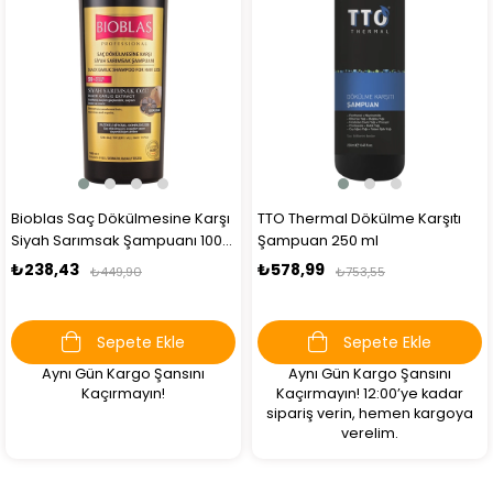
Bioblas Saç Dökülmesine Karşı
TTO Thermal Dökülme Karşıtı
Siyah Sarımsak Şampuanı 1000
Şampuan 250 ml
ml
₺238,43
₺578,99
₺449,90
₺753,55
Sepete Ekle
Sepete Ekle
Aynı Gün Kargo Şansını
Aynı Gün Kargo Şansını
Kaçırmayın!
Kaçırmayın! 12:00’ye kadar
sipariş verin, hemen kargoya
verelim.