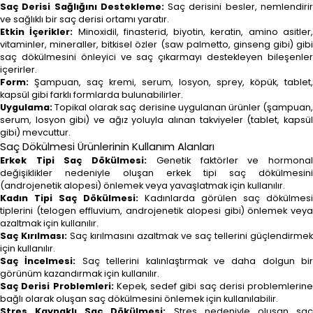
Saç Derisi Sağlığını Destekleme:
Saç derisini besler, nemlendiri
ve sağlıklı bir saç derisi ortamı yaratır.
Etkin İçerikler:
Minoxidil, finasterid, biyotin, keratin, amino asitler
vitaminler, mineraller, bitkisel özler (saw palmetto, ginseng gibi) gibi
saç dökülmesini önleyici ve saç çıkarmayı destekleyen bileşenler
içerirler.
Form:
Şampuan, saç kremi, serum, losyon, sprey, köpük, tablet,
kapsül gibi farklı formlarda bulunabilirler.
Uygulama:
Topikal olarak saç derisine uygulanan ürünler (şampuan,
serum, losyon gibi) ve ağız yoluyla alınan takviyeler (tablet, kapsül
gibi) mevcuttur.
Saç Dökülmesi Ürünlerinin Kullanım Alanları
Erkek Tipi Saç Dökülmesi:
Genetik faktörler ve hormona
değişiklikler nedeniyle oluşan erkek tipi saç dökülmesini
(androjenetik alopesi) önlemek veya yavaşlatmak için kullanılır.
Kadın Tipi Saç Dökülmesi:
Kadınlarda görülen saç dökülmesi
tiplerini (telogen effluvium, androjenetik alopesi gibi) önlemek veya
azaltmak için kullanılır.
Saç Kırılması:
Saç kırılmasını azaltmak ve saç tellerini güçlendirmek
için kullanılır.
Saç İncelmesi:
Saç tellerini kalınlaştırmak ve daha dolgun bir
görünüm kazandırmak için kullanılır.
Saç Derisi Problemleri:
Kepek, sedef gibi saç derisi problemlerine
bağlı olarak oluşan saç dökülmesini önlemek için kullanılabilir.
Stres Kaynaklı Saç Dökülmesi:
Stres nedeniyle oluşan sa