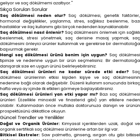
geliyor ve saç dökülmemi azaltıyor."
Sıkça Sorulan Sorular
Saç dökülmesi neden olur?
Saç dökülmesi, genetik faktörler
hormonal değişiklikler, yaşlanma, stres, sağlıksız beslenme, bazı
hastalıklar ve ilaç kullanımı gibi birçok nedenden kaynaklanabilir.
Saç dökülmesi nasıl önlenir?
Saç dökülmesini önlemek için sağlıklı
beslenmek, stresi yönetmek, saç derisine masaj yapmak, saç
dökülmesini önleyici ürünler kullanmak ve gerekirse bir dermatoloğa
başvurmak gerekir.
Hangi saç dökülmesi ürünü benim için uygun?
Saç dökülmesi
tipinize ve nedenine uygun bir ürün seçmelisiniz. Bir dermatoloğa
danışarak size en uygun ürünü belirleyebilirsiniz.
Saç dökülmesi ürünleri ne kadar sürede etki eder?
Saç
dökülmesi ürünlerinin etkisi kişiden kişiye ve saç dökülmesinin
nedenine bağlı olarak değişebilir. Düzenli kullanım sonucunda birkaç
hafta veya ay içinde ilk etkileri görmeye başlayabilirsiniz.
Saç dökülmesi ürünleri yan etki yapar mı?
Bazı saç dökülmesi
ürünleri (özellikle minoxidil ve finasterid gibi) yan etkilere neden
olabilir. Kullanmadan önce mutlaka doktorunuza danışın ve ürünün
prospektüsünü dikkatlice okuyun.
Güncel Trendler ve Yenilikler
Doğal ve Organik Ürünler:
Kimyasal içeriklerden uzak, doğal ve
organik sertifikalı saç dökülmesi ürünlerine artan bir ilgi var.
Bitkisel Ekstreler:
Saw palmetto, ginseng, ısırgan otu gibi bitkisel