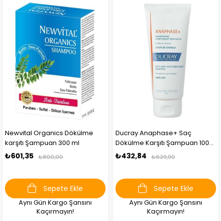
Newvital Organics Dökülme
Ducray Anaphase+ Saç
karşıtı Şampuan 300 ml
Dökülme Karşıtı Şampuan 100
ml
₺601,35
₺432,84
₺800,00
₺629,90
Sepete Ekle
Sepete Ekle
Aynı Gün Kargo Şansını
Aynı Gün Kargo Şansını
Kaçırmayın!
Kaçırmayın!