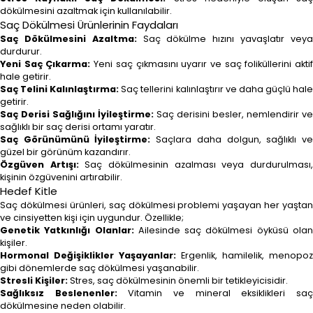
dökülmesini azaltmak için kullanılabilir.
Saç Dökülmesi Ürünlerinin Faydaları
Saç Dökülmesini Azaltma:
Saç dökülme hızını yavaşlatır vey
durdurur.
Yeni Saç Çıkarma:
Yeni saç çıkmasını uyarır ve saç foliküllerini akti
hale getirir.
Saç Telini Kalınlaştırma:
Saç tellerini kalınlaştırır ve daha güçlü hal
getirir.
Saç Derisi Sağlığını İyileştirme:
Saç derisini besler, nemlendirir ve
sağlıklı bir saç derisi ortamı yaratır.
Saç Görünümünü İyileştirme:
Saçlara daha dolgun, sağlıklı v
güzel bir görünüm kazandırır.
Özgüven Artışı:
Saç dökülmesinin azalması veya durdurulması
kişinin özgüvenini artırabilir.
Hedef Kitle
Saç dökülmesi ürünleri, saç dökülmesi problemi yaşayan her yaştan
ve cinsiyetten kişi için uygundur. Özellikle;
Genetik Yatkınlığı Olanlar:
Ailesinde saç dökülmesi öyküsü ola
kişiler.
Hormonal Değişiklikler Yaşayanlar:
Ergenlik, hamilelik, menopoz
gibi dönemlerde saç dökülmesi yaşanabilir.
Stresli Kişiler:
Stres, saç dökülmesinin önemli bir tetikleyicisidir.
Sağlıksız Beslenenler:
Vitamin ve mineral eksiklikleri sa
dökülmesine neden olabilir.