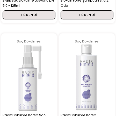
BABE Saç Dökülme Losyonu pH
Bioxcin Forte Şampuan 3 Al 2
5.0 - 125ml
Öde
TÜKENDI
TÜKENDI
Saç Dökülmesi
Saç Dökülmesi
Radix Dökülme Karşıtı Saç
Radix Dökülme Karşıtı