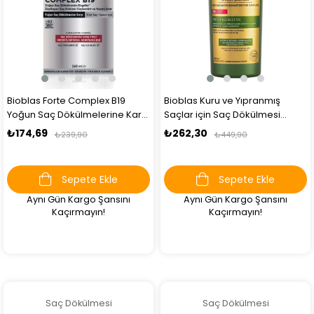
Bioblas Forte Complex B19
Bioblas Kuru ve Yıpranmış
Yoğun Saç Dökülmelerine Karşı
Saçlar için Saç Dökülmesi
Bitkisel Şampuan 360 ml
Şampuanı 1000 ml
₺174,69
₺262,30
₺239,90
₺449,90
Sepete Ekle
Sepete Ekle
Aynı Gün Kargo Şansını
Aynı Gün Kargo Şansını
Kaçırmayın!
Kaçırmayın!
Saç Dökülmesi
Saç Dökülmesi