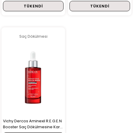
Şampuan 100 ml HEDİYE!
+ Anaphase Şampuan 100ml
TÜKENDI
TÜKENDI
Hediye
Saç Dökülmesi
Vichy Dercos Aminexil R.E.G.E.N
Booster Saç Dökülmesine Karşı
Serum 90 ml