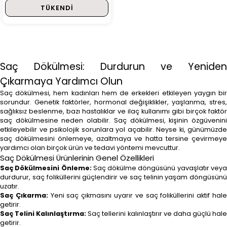
TÜKENDI
Saç Dökülmesi: Durdurun ve Yeniden
Çıkarmaya Yardımcı Olun
Saç dökülmesi, hem kadınları hem de erkekleri etkileyen yaygın bir
sorundur. Genetik faktörler, hormonal değişiklikler, yaşlanma, stres,
sağlıksız beslenme, bazı hastalıklar ve ilaç kullanımı gibi birçok faktör
saç dökülmesine neden olabilir. Saç dökülmesi, kişinin özgüvenini
etkileyebilir ve psikolojik sorunlara yol açabilir. Neyse ki, günümüzde
saç dökülmesini önlemeye, azaltmaya ve hatta tersine çevirmeye
yardımcı olan birçok ürün ve tedavi yöntemi mevcuttur.
Saç Dökülmesi Ürünlerinin Genel Özellikleri
Saç Dökülmesini Önleme:
Saç dökülme döngüsünü yavaşlatır vey
durdurur, saç foliküllerini güçlendirir ve saç telinin yaşam döngüsünü
uzatır.
Saç Çıkarma:
Yeni saç çıkmasını uyarır ve saç foliküllerini aktif hal
getirir.
Saç Telini Kalınlaştırma:
Saç tellerini kalınlaştırır ve daha güçlü hal
getirir.