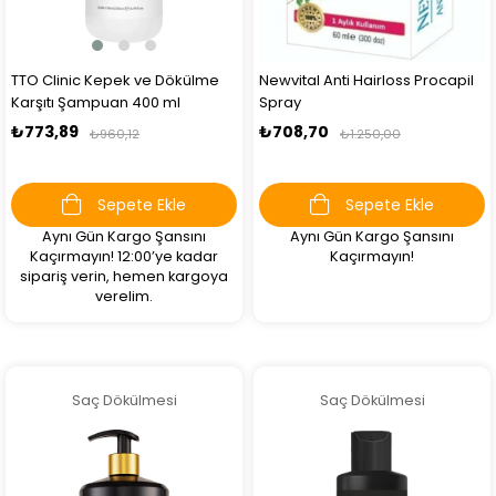
TTO Clinic Kepek ve Dökülme
Newvital Anti Hairloss Procapil
Karşıtı Şampuan 400 ml
Spray
₺773,89
₺708,70
₺960,12
₺1.250,00
Sepete Ekle
Sepete Ekle
Aynı Gün Kargo Şansını
Aynı Gün Kargo Şansını
Kaçırmayın! 12:00’ye kadar
Kaçırmayın!
sipariş verin, hemen kargoya
verelim.
Saç Dökülmesi
Saç Dökülmesi