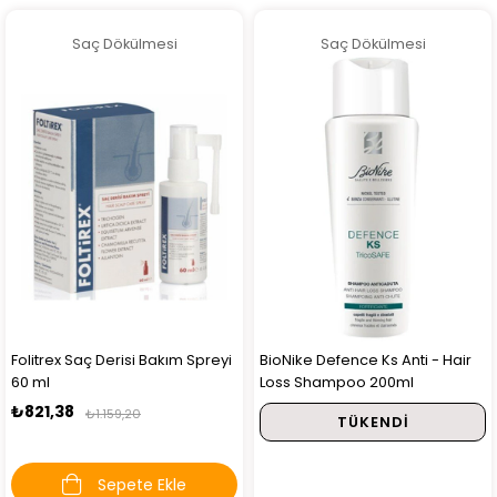
Saç Dökülmesi
Saç Dökülmesi
Folitrex Saç Derisi Bakım Spreyi
BioNike Defence Ks Anti - Hair
60 ml
Loss Shampoo 200ml
₺821,38
₺1.159,20
TÜKENDI
Sepete Ekle