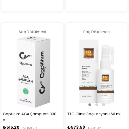
Saç Dökülmesi
Saç Dökülmesi
Capillium AGA Şampuan 330
TTO Clinic Saç Losyonu 60 ml
ml.
₺515,20
₺573,58
₺1.159,20
₺746,42