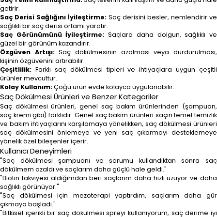
getirir.
Saç Derisi Sağlığını İyileştirme:
Saç derisini besler, nemlendirir ve
sağlıklı bir saç derisi ortamı yaratır.
Saç Görünümünü İyileştirme:
Saçlara daha dolgun, sağlıklı v
güzel bir görünüm kazandırır.
Özgüven Artışı:
Saç dökülmesinin azalması veya durdurulması
kişinin özgüvenini artırabilir.
Çeşitlilik:
Farklı saç dökülmesi tipleri ve ihtiyaçlara uygun çeşitli
ürünler mevcuttur.
Kolay Kullanım:
Çoğu ürün evde kolayca uygulanabilir.
Saç Dökülmesi Ürünleri ve Benzer Kategoriler
Saç dökülmesi ürünleri, genel saç bakım ürünlerinden (şampuan,
saç kremi gibi) farklıdır. Genel saç bakım ürünleri saçın temel temizlik
ve bakım ihtiyaçlarını karşılamaya yönelikken, saç dökülmesi ürünleri
saç dökülmesini önlemeye ve yeni saç çıkarmayı desteklemeye
yönelik özel bileşenler içerir.
Kullanıcı Deneyimleri
"Saç dökülmesi şampuanı ve serumu kullandıktan sonra saç
dökülmem azaldı ve saçlarım daha güçlü hale geldi."
"Biotin takviyesi aldığımdan beri saçlarım daha hızlı uzuyor ve daha
sağlıklı görünüyor."
"Saç dökülmesi için mezoterapi yaptırdım, saçlarım daha gür
çıkmaya başladı."
"Bitkisel içerikli bir saç dökülmesi spreyi kullanıyorum, saç derime iyi