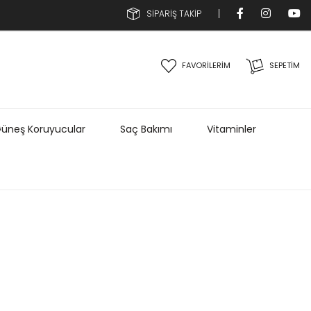
SİPARİŞ TAKİP
FAVORİLERİM
SEPETIM
üneş Koruyucular
Saç Bakımı
Vitaminler