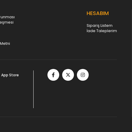
HESABIM
orunması
leşmesi
Sipariş Listem
İade Taleplerim
Metni
App Store