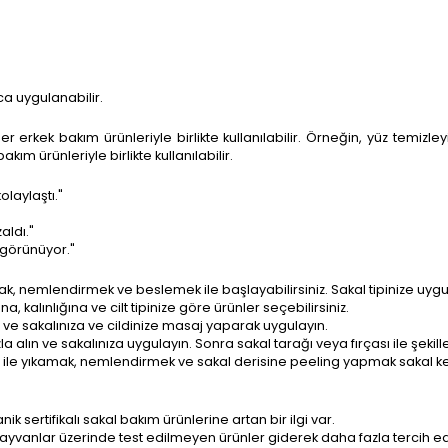
a uygulanabilir.
 erkek bakım ürünleriyle birlikte kullanılabilir. Örneğin, yüz temizley
akım ürünleriyle birlikte kullanılabilir.
laylaştı."
aldı."
ı görünüyor."
mak, nemlendirmek ve beslemek ile başlayabilirsiniz. Sakal tipinize uy
a, kalınlığına ve cilt tipinize göre ürünler seçebilirsiniz.
ve sakalınıza ve cildinize masaj yaparak uygulayın.
 alın ve sakalınıza uygulayın. Sonra sakal tarağı veya fırçası ile şekille
ı ile yıkamak, nemlendirmek ve sakal derisine peeling yapmak sakal 
 sertifikalı sakal bakım ürünlerine artan bir ilgi var.
yvanlar üzerinde test edilmeyen ürünler giderek daha fazla tercih edi