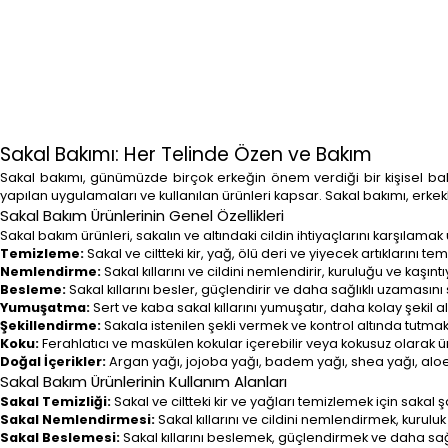
Sakal Bakımı: Her Telinde Özen ve Bakım
Sakal bakımı, günümüzde birçok erkeğin önem verdiği bir kişisel bak
yapılan uygulamaları ve kullanılan ürünleri kapsar. Sakal bakımı, erke
Sakal Bakım Ürünlerinin Genel Özellikleri
Sakal bakım ürünleri, sakalın ve altındaki cildin ihtiyaçlarını karşılamak ü
Temizleme:
Sakal ve ciltteki kir, yağ, ölü deri ve yiyecek artıklarını t
Nemlendirme:
Sakal kıllarını ve cildini nemlendirir, kuruluğu ve kaşınt
Besleme:
Sakal kıllarını besler, güçlendirir ve daha sağlıklı uzamasını
Yumuşatma:
Sert ve kaba sakal kıllarını yumuşatır, daha kolay şekil a
Şekillendirme:
Sakala istenilen şekli vermek ve kontrol altında tutmak i
Koku:
Ferahlatıcı ve maskülen kokular içerebilir veya kokusuz olarak üre
Doğal İçerikler:
Argan yağı, jojoba yağı, badem yağı, shea yağı, aloe ver
Sakal Bakım Ürünlerinin Kullanım Alanları
Sakal Temizliği:
Sakal ve ciltteki kir ve yağları temizlemek için sakal ş
Sakal Nemlendirmesi:
Sakal kıllarını ve cildini nemlendirmek, kuruluk 
Sakal Beslemesi:
Sakal kıllarını beslemek, güçlendirmek ve daha sağlı