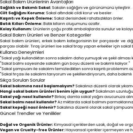
Sakal Bakım Ürünlerinin Avantajları
Sağlıklı ve Bakımlı Sakal:
Sakalın sağlığını ve görünümünü iyileştirir.
Cilt Sağlığını Koruma:
Sakal altındaki cildi korur ve besler.
Kaşıntı ve Kepek Önleme:
Sakal derisindeki rahatsızlıkları önler.
Batık Kılları Önleme:
Batık kılların oluşumunu azaltır.
Kolay Kullanım:
Ürünlerin çoğu pratik ambalajlarda sunulur ve kolayc
Sakal Bakım Ürünleri ve Benzer Kategoriler
Sakal bakım ürünleri, erkek bakım kategorisinin bir parçasıdır ve diğer
parçası olabilir. Tıraş ürünleri ise sakal tıraşı yapan erkekler için sakal b
Kullanıcı Deneyimleri
"Sakal yağı kullandıktan sonra sakalım daha yumuşak ve şekil alması ko
"Sakal balmı sayesinde sakalım gün boyu düzenli ve bakımlı kalıyor."
"Sakal şampuanı ile sakalımı temizledikten sonra kaşıntı problemim az
"Sakal fırçası ile sakalımı tarıyorum ve şekillendiriyorum, daha bakıml
Sıkça Sorulan Sorular
Sakal bakımına nasıl başlamalıyım?
Sakalınızı düzenli olarak yıka
Hangi sakal bakım ürünleri benim için uygun?
Sakalınızın uzunluğun
Sakal yağı nasıl kullanılır?
Birkaç damla sakal yağını avucunuza alın 
Sakal balmı nasıl kullanılır?
Az miktarda sakal balmını parmaklarınızla
Sakal kepeği nasıl önlenir?
Sakalınızı düzenli olarak sakal şampuan
Güncel Trendler ve Yenilikler
Doğal ve Organik Ürünler:
Kimyasal içeriklerden uzak, doğal ve organik
Vegan ve Cruelty-free Ürünler:
Hayvansal içerikler içermeyen ve ha