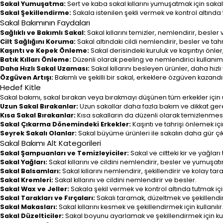
Sakal Yumuşatma:
Sert ve kaba sakal kıllarını yumuşatmak için sakal 
Sakal Şekillendirme:
Sakala istenilen şekli vermek ve kontrol altında t
Sakal Bakımının Faydaları
Sağlıklı ve Bakımlı Sakal:
Sakal kıllarını temizler, nemlendirir, besler
Cilt Sağlığını Koruma:
Sakal altındaki cildi nemlendirir, besler ve tahr
Kaşıntı ve Kepek Önleme:
Sakal derisindeki kuruluk ve kaşıntıyı önle
Batık Kılları Önleme:
Düzenli olarak peeling ve nemlendirici kullanım
Daha Hızlı Sakal Uzaması:
Sakal kıllarını besleyen ürünler, daha hızlı
Özgüven Artışı:
Bakımlı ve şekilli bir sakal, erkeklere özgüven kazand
Hedef Kitle
Sakal bakımı, sakal bırakan veya bırakmayı düşünen tüm erkekler için 
Uzun Sakal Bırakanlar:
Uzun sakallar daha fazla bakım ve dikkat gerek
Kısa Sakal Bırakanlar:
Kısa sakalların da düzenli olarak temizlenmes
Sakal Çıkarma Dönemindeki Erkekler:
Kaşıntı ve tahrişi önlemek için
Seyrek Sakalı Olanlar:
Sakal büyüme ürünleri ile sakalın daha gür çık
Sakal Bakımı Alt Kategorileri
Sakal Şampuanları ve Temizleyiciler:
Sakal ve ciltteki kir ve yağları
Sakal Yağları:
Sakal kıllarını ve cildini nemlendirir, besler ve yumuşatır
Sakal Balsamları:
Sakal kıllarını nemlendirir, şekillendirir ve kolay ta
Sakal Kremleri:
Sakal kıllarını ve cildini nemlendirir ve besler.
Sakal Wax ve Jeller:
Sakala şekil vermek ve kontrol altında tutmak için 
Sakal Tarakları ve Fırçaları:
Sakalı taramak, düzeltmek ve şekillendirm
Sakal Makasları:
Sakal kıllarını kesmek ve şekillendirmek için kullanılır
Sakal Düzelticiler:
Sakal boyunu ayarlamak ve şekillendirmek için kull