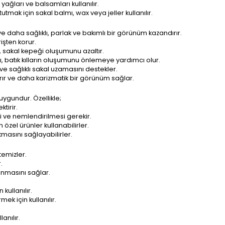
yağları ve balsamları kullanılır.
utmak için sakal balmı, wax veya jeller kullanılır.
 ve daha sağlıklı, parlak ve bakımlı bir görünüm kazandırır.
işten korur.
r, sakal kepeği oluşumunu azaltır.
ı, batık kılların oluşumunu önlemeye yardımcı olur.
 ve sağlıklı sakal uzamasını destekler.
ırır ve daha karizmatik bir görünüm sağlar.
uygundur. Özellikle;
tirir.
i ve nemlendirilmesi gerekir.
 özel ürünler kullanabilirler.
masını sağlayabilirler.
 temizler.
.
ranmasını sağlar.
kullanılır.
ek için kullanılır.
.
anılır.