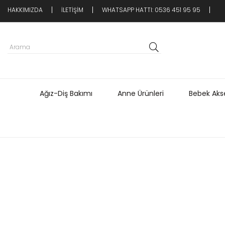
HAKKIMIZDA
İLETİŞİM
WHATSAPP HATTI: 0536 451 95 95
Ağız-Diş Bakımı
Anne Ürünleri
Bebek Akse