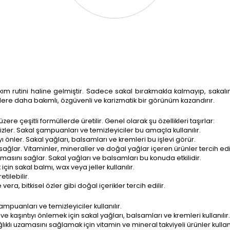
ım rutini haline gelmiştir. Sadece sakal bırakmakla kalmayıp, sakal
klere daha bakımlı, özgüvenli ve karizmatik bir görünüm kazandırır.
zere çeşitli formüllerde üretilir. Genel olarak şu özellikleri taşırlar:
emizler. Sakal şampuanları ve temizleyiciler bu amaçla kullanılır.
ıyı önler. Sakal yağları, balsamları ve kremleri bu işlevi görür.
 sağlar. Vitaminler, mineraller ve doğal yağlar içeren ürünler tercih edil
lmasını sağlar. Sakal yağları ve balsamları bu konuda etkilidir.
çin sakal balmı, wax veya jeller kullanılır.
tilebilir.
a, bitkisel özler gibi doğal içerikler tercih edilir.
ampuanları ve temizleyiciler kullanılır.
ve kaşıntıyı önlemek için sakal yağları, balsamları ve kremleri kullanılır.
klı uzamasını sağlamak için vitamin ve mineral takviyeli ürünler kullanı