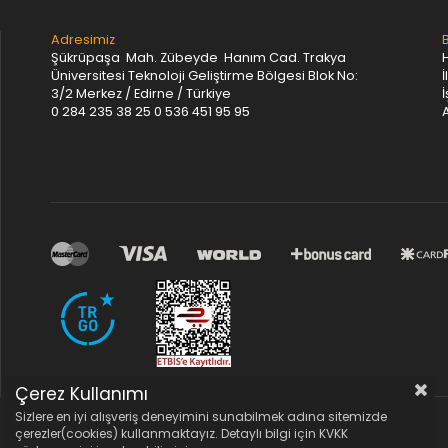
Adresimiz
Şükrüpaşa Mah. Zübeyde Hanım Cad. Trakya
Üniversitesi Teknoloji Geliştirme Bölgesi Blok No:
İ
3/2 Merkez / Edirne / Türkiye
0 284 235 38 25
0 536 451 95 95
A
Çerez Kullanımı
Sizlere en iyi alışveriş deneyimini sunabilmek adına sitemizde
çerezler(cookies) kullanmaktayız. Detaylı bilgi için KVKK