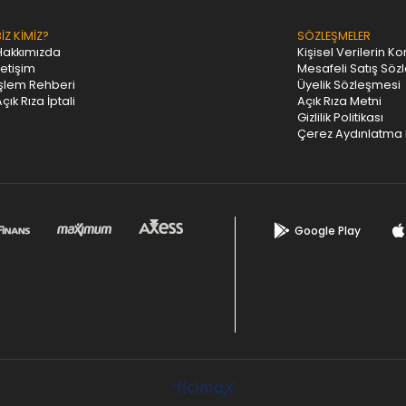
BİZ KİMİZ?
SÖZLEŞMELER
Hakkımızda
Kişisel Verilerin K
letişim
Mesafeli Satış Söz
İşlem Rehberi
Üyelik Sözleşmesi
çık Rıza İptali
Açık Rıza Metni
Gizlilik Politikası
Çerez Aydınlatma 
Google Play