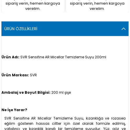
sipariş verin, hemen kargoya
sipariş verin, hemen kargoya
verelim.
verelim.
ÜRÜN ÖZELLIKLERI
Ürün Adı:
SVR Sensifine AR Micellar Temizleme Suyu 200ml
Ürün Markası:
SVR
Ambalaj ve Boyut Bilgisi:
200 ml şişe
Ne İşe Yarar?
SVR Sensifine AR Micellar Temizleme Suyu, kızarıklığa ve rozasea
eğilim gösteren hassas ciltler için özel olarak formüle edilmiş,
yatıştırıcı ve kızarıklık karşıtı bir temizleme suyudur. Yüz, göz ve