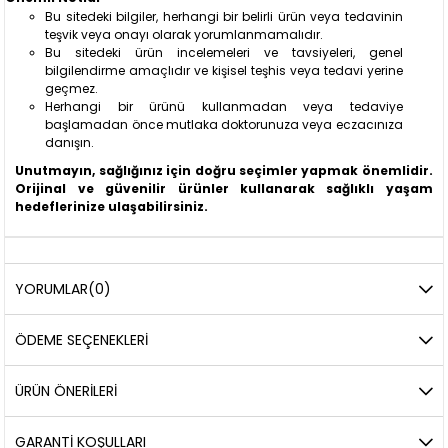
Bu sitedeki bilgiler, herhangi bir belirli ürün veya tedavinin
teşvik veya onayı olarak yorumlanmamalıdır.
Bu sitedeki ürün incelemeleri ve tavsiyeleri, genel
bilgilendirme amaçlıdır ve kişisel teşhis veya tedavi yerine
geçmez.
Herhangi bir ürünü kullanmadan veya tedaviye
başlamadan önce mutlaka doktorunuza veya eczacınıza
danışın.
Unutmayın, sağlığınız için doğru seçimler yapmak önemlidir.
Orijinal ve güvenilir ürünler kullanarak sağlıklı yaşam
hedeflerinize ulaşabilirsiniz.
YORUMLAR
(0)
ÖDEME SEÇENEKLERI
ÜRÜN ÖNERILERI
GARANTİ KOŞULLARI