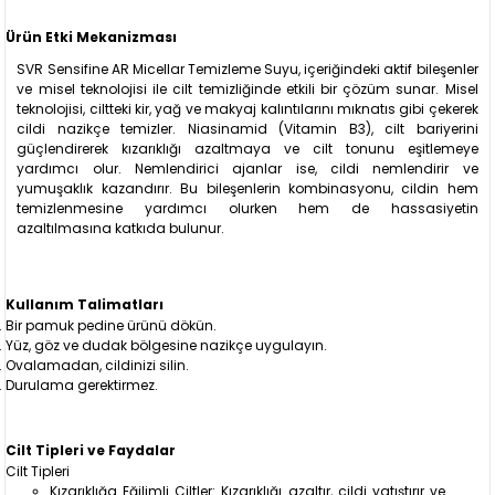
Ürün Etki Mekanizması
SVR Sensifine AR Micellar Temizleme Suyu, içeriğindeki aktif bileşenler
ve misel teknolojisi ile cilt temizliğinde etkili bir çözüm sunar. Misel
teknolojisi, ciltteki kir, yağ ve makyaj kalıntılarını mıknatıs gibi çekerek
cildi nazikçe temizler. Niasinamid (Vitamin B3), cilt bariyerini
güçlendirerek kızarıklığı azaltmaya ve cilt tonunu eşitlemeye
yardımcı olur. Nemlendirici ajanlar ise, cildi nemlendirir ve
yumuşaklık kazandırır. Bu bileşenlerin kombinasyonu, cildin hem
temizlenmesine yardımcı olurken hem de hassasiyetin
azaltılmasına katkıda bulunur.
Kullanım Talimatları
Bir pamuk pedine ürünü dökün.
Yüz, göz ve dudak bölgesine nazikçe uygulayın.
Ovalamadan, cildinizi silin.
Durulama gerektirmez.
Cilt Tipleri ve Faydalar
Cilt Tipleri
Kızarıklığa Eğilimli Ciltler: Kızarıklığı azaltır, cildi yatıştırır ve