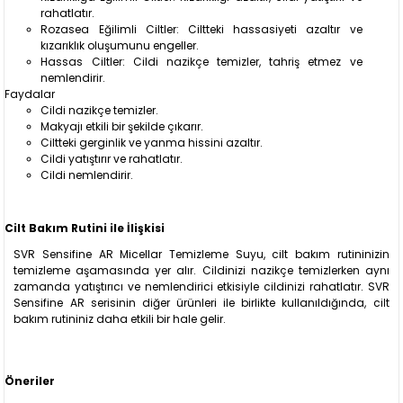
rahatlatır.
Rozasea Eğilimli Ciltler: Ciltteki hassasiyeti azaltır ve
kızarıklık oluşumunu engeller.
Hassas Ciltler: Cildi nazikçe temizler, tahriş etmez ve
nemlendirir.
Faydalar
Cildi nazikçe temizler.
Makyajı etkili bir şekilde çıkarır.
Ciltteki gerginlik ve yanma hissini azaltır.
Cildi yatıştırır ve rahatlatır.
Cildi nemlendirir.
Cilt Bakım Rutini ile İlişkisi
SVR Sensifine AR Micellar Temizleme Suyu, cilt bakım rutininizin
temizleme aşamasında yer alır. Cildinizi nazikçe temizlerken aynı
zamanda yatıştırıcı ve nemlendirici etkisiyle cildinizi rahatlatır. SVR
Sensifine AR serisinin diğer ürünleri ile birlikte kullanıldığında, cilt
bakım rutininiz daha etkili bir hale gelir.
Öneriler