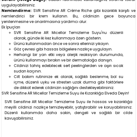
uygulayabilirsiniz.
Nemlendirme:
SVR Sensifine AR Crème Riche gibi kızarıklık karşıtı ve
nemlendirici bir krem kullanın. Bu, cildinizin gece boyunca
yenilenmesine ve onarılmasına yardımcı olur.
Ek İpuçları
SVR Sensifine AR Micellar Temizleme Suyu'nu düzenli
olarak, günde iki kez kullanmaya özen gösterin.
Ürünü kullanmadan önce ve sonra ellerinizi yıkayın.
Göz çevresi gibi hassas bölgelere nazikçe uygulayın.
Herhangi bir yan etki veya alerjik reaksiyon durumunda,
ürünü kullanmayı bırakın ve bir dermatoloğa danışın.
Cildinizi tahriş edebilecek sert peelinglerden ve aşırı sıcak
sudan kaçının.
Cilt bakım rutininize ek olarak, sağlıklı beslenme, bol su
içme, düzenli uyku ve stresten uzak durma gibi faktörlere
de dikkat ederek cildinizin sağlığını destekleyebilirsiniz.
SVR Sensifine AR Micellar Temizleme Suyu ile Kızarıklığa Elveda Deyin!
SVR Sensifine AR Micellar Temizleme Suyu ile hassas ve kızarıklığa
meyilli cildinizi nazikçe temizleyebilir, yatıştırabilir ve koruyabilirsiniz.
Düzenli kullanımda daha sakin, dengeli ve sağlıklı bir cilde
kavuşabilirsiniz.