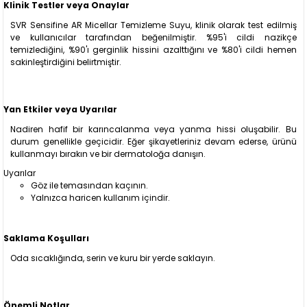
Klinik Testler veya Onaylar
SVR Sensifine AR Micellar Temizleme Suyu, klinik olarak test edilmiş
ve kullanıcılar tarafından beğenilmiştir. %95'i cildi nazikçe
temizlediğini, %90'ı gerginlik hissini azalttığını ve %80'i cildi hemen
sakinleştirdiğini belirtmiştir.
Yan Etkiler veya Uyarılar
Nadiren hafif bir karıncalanma veya yanma hissi oluşabilir. Bu
durum genellikle geçicidir. Eğer şikayetleriniz devam ederse, ürünü
kullanmayı bırakın ve bir dermatoloğa danışın.
Uyarılar
Göz ile temasından kaçının.
Yalnızca haricen kullanım içindir.
Saklama Koşulları
Oda sıcaklığında, serin ve kuru bir yerde saklayın.
Önemli Notlar