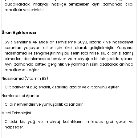
dudaklardaki makyajı nazikçe temizlerken aynı zamanda cildi
rahatlatır ve serinletir.
Ürün Açıklaması
SVR Sensifine AR Micellar Temizleme Suyu, kızarıklık ve hassasiyet
sorunları yaşayan ciltler için özel olarak geliştirilmiştir. Yatıştırıcı
niasinamid ile zenginleştirilmiş bu serinletici misel su, cildinizi tahriş
etmeden derinlemesine temizler ve makyajı etkili bir şekilde çıkarır.
Aynı zamanda ciltteki gerginlik ve yanma hissini azaltarak anında
rahatlama sağlar.
Niasinamid (Vitamin B3)
Cilt bariyerini güçlendirir, kızarıklığı azaltır ve cilt tonunu eşitler.
Nemlendirici Ajanlar
Cildi nemlendirir ve yumuşaklık kazandırır.
Misel Teknolojisi
Ciltteki kir, yağ ve makyaj kalıntılarını mıknatıs gibi çeker ve
hapseder.