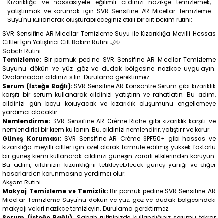
Kızarıklığa ve hassasiyete eğilimli cildinizi nazikçe temizlemek,
yatıştırmak ve korumak için SVR Sensifine AR Micellar Temizleme
Suyu'nu kullanarak oluşturabileceğiniz etkili bir cilt bakım rutini:
SVR Sensifine AR Micellar Temizleme Suyu ile Kızarıklığa Meyilli Hassas
Ciltler İçin Yatıştırıcı Cilt Bakım Rutini 🌙✨
Sabah Rutini
Temizleme:
Bir pamuk pedine SVR Sensifine AR Micellar Temizleme
Suyu'nu dökün ve yüz, göz ve dudak bölgesine nazikçe uygulayın.
Ovalamadan cildinizi silin. Durulama gerektirmez.
Serum (İsteğe Bağlı):
SVR Sensifine AR Konsantre Serum gibi kızarıklık
karşıtı bir serum kullanarak cildinizi yatıştırın ve rahatlatın. Bu adım,
cildinizi gün boyu koruyacak ve kızarıklık oluşumunu engellemeye
yardımcı olacaktır.
Nemlendirme:
SVR Sensifine AR Crème Riche gibi kızarıklık karşıtı ve
nemlendirici bir krem kullanın. Bu, cildinizi nemlendirir, yatıştırır ve korur.
Güneş Koruması:
SVR Sensifine AR Crème SPF50+ gibi hassas ve
kızarıklığa meyilli ciltler için özel olarak formüle edilmiş yüksek faktörlü
bir güneş kremi kullanarak cildinizi güneşin zararlı etkilerinden koruyun.
Bu adım, cildinizin kızarıklığını tetikleyebilecek güneş yanığı ve diğer
hasarlardan korunmasına yardımcı olur.
Akşam Rutini
Makyaj Temizleme ve Temizlik:
Bir pamuk pedine SVR Sensifine AR
Micellar Temizleme Suyu'nu dökün ve yüz, göz ve dudak bölgesindeki
makyajı ve kiri nazikçe temizleyin. Durulama gerektirmez.
Serum (İsteğe Bağlı):
Sabah rutininizde kullandığınız serumu tekrar