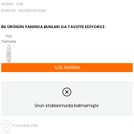
MARKA
:
SVR
BARKOD
:
3401360167896
BU ÜRÜNÜN YANINDA BUNLARI DA TAVSIYE EDIYORUZ.
Yüz
Temizleyicileri
%
26
İNDIRIM
Ürün stoklarımızda kalmamıştır.
Favorilere Ekle