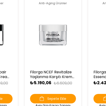
ler
Anti-Aging Ürünler
An
pair
Filorga NCEF Revitalize
Filorga
Cream
Yaşlanma Karşıtı Krem
Essenc
50 ml
₺5.190,06
₺2.4
9,00
₺6.609,00
le
Sepete Ekle
nsını
Aynı Gün Kargo Şansını
Aynı