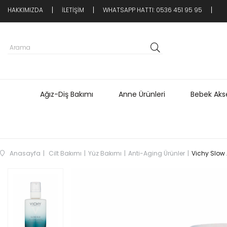
HAKKIMIZDA
İLETİŞİM
WHATSAPP HATTI: 0536 451 95 95
Ağız-Diş Bakımı
Anne Ürünleri
Bebek Akse
Anasayfa
Cilt Bakımı
Yüz Bakımı
Anti-Aging Ürünler
Vichy Slow 