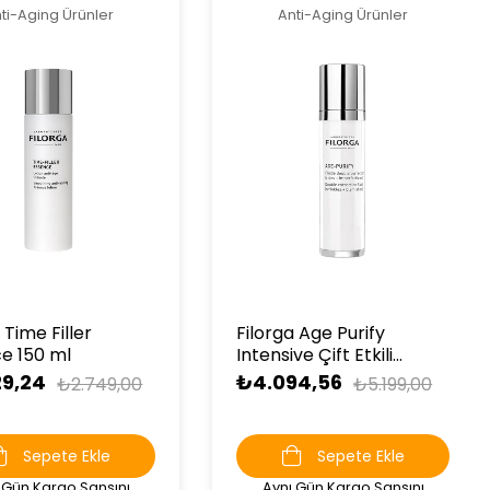
ti-Aging Ürünler
Anti-Aging Ürünler
 Time Filler
Filorga Age Purify
e 150 ml
Intensive Çift Etkili
Serum 30 ml
29,24
₺4.094,56
₺2.749,00
₺5.199,00
Sepete Ekle
Sepete Ekle
 Gün Kargo Şansını
Aynı Gün Kargo Şansını