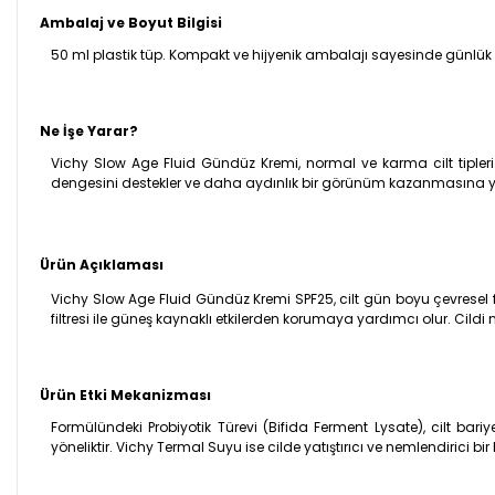
Ambalaj ve Boyut Bilgisi
50 ml plastik tüp. Kompakt ve hijyenik ambalajı sayesinde günlü
Ne İşe Yarar?
Vichy Slow Age Fluid Gündüz Kremi, normal ve karma cilt tipler
dengesini destekler ve daha aydınlık bir görünüm kazanmasına y
Ürün Açıklaması
Vichy Slow Age Fluid Gündüz Kremi SPF25, cilt gün boyu çevresel fa
filtresi ile güneş kaynaklı etkilerden korumaya yardımcı olur. Cildi
Ürün Etki Mekanizması
Formülündeki Probiyotik Türevi (Bifida Ferment Lysate), cilt bariye
yöneliktir. Vichy Termal Suyu ise cilde yatıştırıcı ve nemlendirici bir 