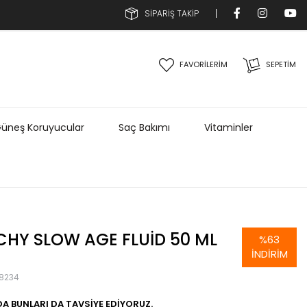
SİPARİŞ TAKİP
FAVORİLERİM
SEPETIM
üneş Koruyucular
Saç Bakımı
Vitaminler
CHY SLOW AGE FLUID 50 ML
%
63
İNDIRIM
8234
A BUNLARI DA TAVSIYE EDIYORUZ.