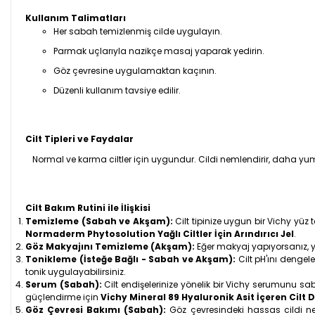
Kullanım Talimatları
Her sabah temizlenmiş cilde uygulayın.
Parmak uçlarıyla nazikçe masaj yaparak yedirin.
Göz çevresine uygulamaktan kaçının.
Düzenli kullanım tavsiye edilir.
Cilt Tipleri ve Faydalar
Normal ve karma ciltler için uygundur. Cildi nemlendirir, daha yu
Cilt Bakım Rutini ile İlişkisi
Temizleme (Sabah ve Akşam):
Cilt tipinize uygun bir Vichy yüz 
Normaderm Phytosolution Yağlı Ciltler İçin Arındırıcı Jel
.
Göz Makyajını Temizleme (Akşam):
Eğer makyaj yapıyorsanız, 
Tonikleme (İsteğe Bağlı - Sabah ve Akşam):
Cilt pH'ını dengel
tonik uygulayabilirsiniz.
Serum (Sabah):
Cilt endişelerinize yönelik bir Vichy serumunu sab
güçlendirme için
Vichy Mineral 89 Hyaluronik Asit İçeren Cilt 
Göz Çevresi Bakımı (Sabah):
Göz çevresindeki hassas cildi ne