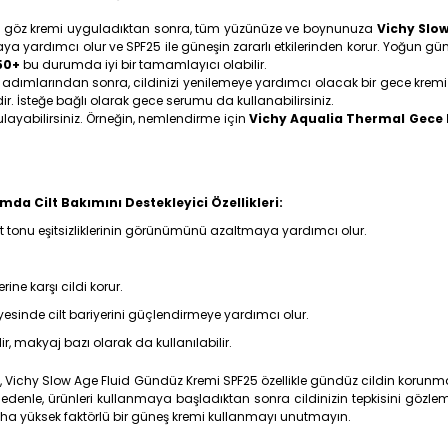
 göz kremi uyguladıktan sonra, tüm yüzünüze ve boynunuza
Vichy Slo
a yardımcı olur ve SPF25 ile güneşin zararlı etkilerinden korur. Yoğun 
50+
bu durumda iyi bir tamamlayıcı olabilir.
dımlarından sonra, cildinizi yenilemeye yardımcı olacak bir gece kremi k
ir. İsteğe bağlı olarak gece serumu da kullanabilirsiniz.
layabilirsiniz. Örneğin, nemlendirme için
Vichy Aqualia Thermal Gece
da Cilt Bakımını Destekleyici Özellikleri:
e cilt tonu eşitsizliklerinin görünümünü azaltmaya yardımcı olur.
rine karşı cildi korur.
ayesinde cilt bariyerini güçlendirmeye yardımcı olur.
r, makyaj bazı olarak da kullanılabilir.
ılarken, Vichy Slow Age Fluid Gündüz Kremi SPF25 özellikle gündüz cildin ko
r. Bu nedenle, ürünleri kullanmaya başladıktan sonra cildinizin tepkisini g
a yüksek faktörlü bir güneş kremi kullanmayı unutmayın.