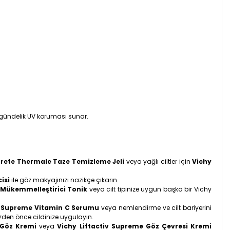
 gündelik UV koruması sunar.
urete Thermale Taze Temizleme Jeli
veya yağlı ciltler için
Vichy
isi
ile göz makyajınızı nazikçe çıkarın.
 Mükemmelleştirici Tonik
veya cilt tipinize uygun başka bir Vichy
iv Supreme Vitamin C Serumu
veya nemlendirme ve cilt bariyerini
zden önce cildinize uygulayın.
 Göz Kremi
veya
Vichy Liftactiv Supreme Göz Çevresi Kremi