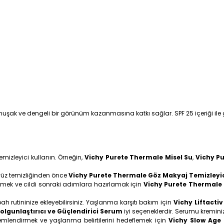
muşak ve dengeli bir görünüm kazanmasına katkı sağlar. SPF 25 içeriği ile
temizleyici kullanın. Örneğin,
Vichy Purete Thermale Misel Su
,
Vichy P
yüz temizliğinden önce
Vichy Purete Thermale Göz Makyaj Temizleyic
emek ve cildi sonraki adımlara hazırlamak için
Vichy Purete Thermale
ah rutininize ekleyebilirsiniz. Yaşlanma karşıtı bakım için
Vichy Liftact
Dolgunlaştırıcı ve Güçlendirici Serum
iyi seçeneklerdir. Serumu kremini
mlendirmek ve yaşlanma belirtilerini hedeflemek için
Vichy Slow Age