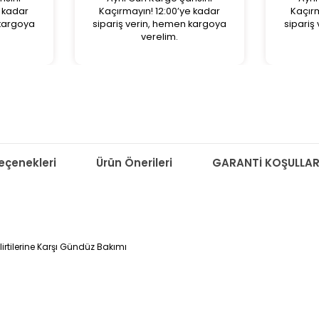
e kadar
Kaçırmayın! 12:00’ye kadar
Kaçırm
 kargoya
sipariş verin, hemen kargoya
sipariş
verelim.
çenekleri
Ürün Önerileri
GARANTİ KOŞULLAR
rtilerine Karşı Gündüz Bakımı