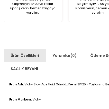
Kaçırmayın! 12:00’ye kadar
Kaçırmayın! 12:00’y
sipariş verin, hemen kargoya
sipariş verin, hemen
verelim.
verelim.
Ürün Özellikleri
Yorumlar
(0)
Ödeme Se
SAĞLIK BEYANI
Ürün Adı:
Vichy Slow Age Fluid Gündüz Kremi SPF25 - Yaşlanma Beli
Ürün Markası:
Vichy