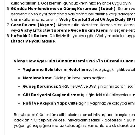
kullanabilirsiniz. Göz kremini gündüz kreminizden önce uygulayın.
Gündüz Nemlendirme ve Güneş Koruması (Sabah):
Serum ve
nemlendirirken aynı zamanda yaşlanma belirtilerine karşı savaşmay
kremi kullanmanız önerilir.
Vichy Capital Soleil UV Age Daily SPF
Gece Bakımı (Akşam):
Akşam rutininizde temizleme ve tonikleme a
veya
Vichy Liftactiv Supreme Gece Bakım Kremi
iyi seçeneklerd
Haftalık Ek Bakım:
Cildinizin ihtiyacına göre Vichy maskeleri uygu
Liftactiv Hyalu Maske
.
Vichy Slow Age Fluid Gündüz Kremi SPF25'in Düzenli Kullanım
Yaşlanma Belirtilerini Hedefleme:
İnce çizgi, kırışıklık v
Nemlendirme:
Cilde gün boyu nem sağlar.
Güneş Koruması:
SPF25 ile UVA ve UVB ışınlarının zararlı etkile
Cilt Bariyerini Güçlendirme:
İçeriğindeki aktif bileşenler s
Hafif ve Akışkan Yapı:
Ciltte ağırlık yapmaz ve kolayca emili
Bu rutindeki ürünler, tüm cilt tiplerinin temel ihtiyaçlarını karş
odaklanır. Cilt tipiniz ve özel ihtiyaçlarınız farklılık gösterebili
yoğun güneş ışığına maruz kalacağınız zamanlarda ek olarak dah