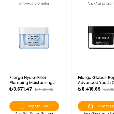
Anti-Aging Ürünler
Anti-Aging Ürün
Filorga Hyalu-Filler
Filorga Global-Re
Plumping Moisturizing
Advanced Youth 
Cream 50 ml
50 ml
₺3.671,47
₺6.416,69
₺4.189,00
₺7.36
Sepete Ekle
Sepete Ek
Aynı Gün Kargo Şansını
Aynı Gün Kargo Şa