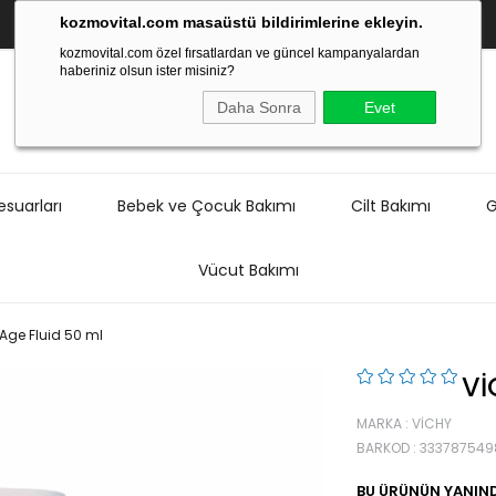
kozmovital.com masaüstü bildirimlerine ekleyin.
kozmovital.com özel fırsatlardan ve güncel kampanyalardan
haberiniz olsun ister misiniz?
Daha Sonra
Evet
suarları
Bebek ve Çocuk Bakımı
Cilt Bakımı
G
Vücut Bakımı
Age Fluid 50 ml
VI
MARKA
:
VICHY
BARKOD
:
333787549
BU ÜRÜNÜN YANIND