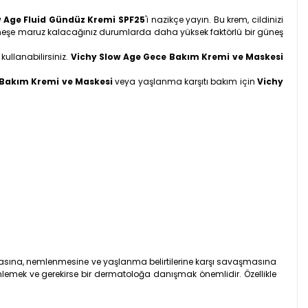
w Age Fluid Gündüz Kremi SPF25
'i nazikçe yayın. Bu krem, cildinizi
güneşe maruz kalacağınız durumlarda daha yüksek faktörlü bir güneş
ullanabilirsiniz.
Vichy Slow Age Gece Bakım Kremi ve Maskesi
 Bakım Kremi ve Maskesi
veya yaşlanma karşıtı bakım için
Vichy
runmasına, nemlenmesine ve yaşlanma belirtilerine karşı savaşmasına
özlemlemek ve gerekirse bir dermatoloğa danışmak önemlidir. Özellikle