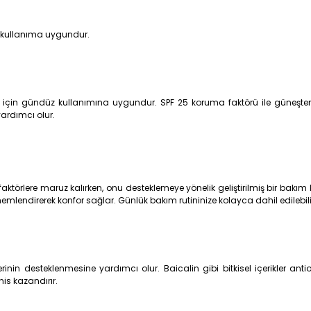
k kullanıma uygundur.
i için gündüz kullanımına uygundur. SPF 25 koruma faktörü ile güneşten
ardımcı olur.
ktörlere maruz kalırken, onu desteklemeye yönelik geliştirilmiş bir bakım k
 nemlendirerek konfor sağlar. Günlük bakım rutininize kolayca dahil edilebili
rinin desteklenmesine yardımcı olur. Baicalin gibi bitkisel içerikler antio
his kazandırır.