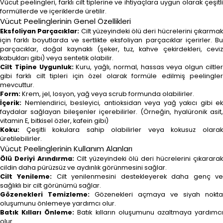
Vücut peelingleri, farklı cilt tiplerine ve ihtiyaçlara uygun olarak çeşitli
formüllerde ve içeriklerde üretilir.
Vücut Peelinglerinin Genel Özellikleri
Eksfoliyan Parçacıklar:
Cilt yüzeyindeki ölü deri hücrelerini çıkarma
için farklı boyutlarda ve sertlikte eksfoliyan parçacıklar içerirler. Bu
parçacıklar, doğal kaynaklı (şeker, tuz, kahve çekirdekleri, ceviz
kabukları gibi) veya sentetik olabilir.
Cilt Tipine Uygunluk:
Kuru, yağlı, normal, hassas veya olgun ciltle
gibi farklı cilt tipleri için özel olarak formüle edilmiş peelingler
mevcuttur.
Form:
Krem, jel, losyon, yağ veya scrub formunda olabilirler.
İçerik:
Nemlendirici, besleyici, antioksidan veya yağ yakıcı gibi ek
faydalar sağlayan bileşenler içerebilirler. (Örneğin, hyalüronik asit,
vitamin E, bitkisel özler, kafein gibi)
Koku:
Çeşitli kokulara sahip olabilirler veya kokusuz olarak
üretilebilirler.
Vücut Peelinglerinin Kullanım Alanları
Ölü Deriyi Arındırma:
Cilt yüzeyindeki ölü deri hücrelerini çıkararak
cildin daha pürüzsüz ve aydınlık görünmesini sağlar.
Cilt Yenileme:
Cilt yenilenmesini destekleyerek daha genç v
sağlıklı bir cilt görünümü sağlar.
Gözenekleri Temizleme:
Gözenekleri açmaya ve siyah nokta
oluşumunu önlemeye yardımcı olur.
Batık Kılları Önleme:
Batık kılların oluşumunu azaltmaya yardımc
olur.