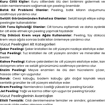
Kuru Ciltli Kişiler:
Kuru ciltlerdeki ölü deri birikimini gidermek ve
cildin nemlenmesini sağlamak için peeling önemlidir.
Batık Kıl Problemi Olanlar:
Peeling, batık kılların oluşumun
azaltmaya yardımcı olur.
Selülit Görünümünden Rahatsız Olanlar:
Selülit karşıtı etkiye sahi
peelingler kullanabilirler.
Cilt Tonu Eşitsizliği Olanlar:
Cilt tonunu eşitlemek ve daha aydınlı
bir cilt elde etmek için peeling yapmak faydalıdır.
Tüy Dökücü Krem veya Ağda Kullananlar:
Peeling, tüy dökücü
krem veya ağda sonrası batık kılları önlemeye yardımcı olur.
Vücut Peelingleri Alt Kategorileri
Şeker Peelingi:
Şeker kristalleri ile cilt yüzeyini nazikçe eksfoliye eder.
Tuz Peelingi:
Tuz kristalleri ile cilt yüzeyini arındırır ve mineraller il
besler.
Kahve Peelingi:
Kahve çekirdekleri ile cilt yüzeyini eksfoliye eder, ka
dolaşımını artırır ve selülit görünümünü azaltmaya yardımcı olur.
Enzim Peelingi:
Meyve enzimleri ile ölü deri hücrelerini çözer,
hassas ciltler için uygundur.
Scrub:
Ceviz kabuğu, badem kabuğu gibi doğal kaynaklı veya
sentetik granüller ile cilt yüzeyini eksfoliye eder.
Krem Peeling:
Nemlendirici özelliği yüksek bir peeling türüdür.
Jel Peeling:
Yağlı ve karma ciltler için uygun bir peeling türüdür.
Vücut Peelinglerinin Avantajları
Etkili Temizlik:
Cildi derinlemesine temizler ve arındırır, gözenekler
açarak cildin nefes almasını sağlar.