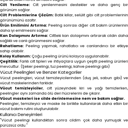
Cilt Yenileme:
Cilt yenilenmesini destekler ve daha genç bir
görünüm sağlar.
Cilt Problemlerine Çözüm:
Batık kıllar, selülit gibi cilt problemlerinin
görünümünü azaltır.
Ürün Emilimini Artırma:
Peeling sonrası diğer cilt bakım ürünlerinin
daha iyi emilmesini sağlar.
Kan Dolaşımını Artırma:
Ciltteki kan dolaşımını artırarak cildin daha
sağlıklı ve canlı görünmesini sağlar.
Rahatlama:
Peeling yapmak, rahatlatıcı ve canlandırıcı bir etkiye
sahip olabilir.
Kolay Kullanım:
Çoğu peeling ürünü kolayca uygulanabilir.
Çeşitlilik:
Farklı cilt tipleri ve ihtiyaçlara uygun çeşitli peeling ürünleri
mevcuttur. (Şeker peelingi, tuz peelingi, kahve peelingi gibi)
Vücut Peelingleri ve Benzer Kategoriler
Vücut peelingleri, vücut temizleyicilerinden (duş jeli, sabun gibi) ve
vücut maskelerinden farklıdır.
Vücut temizleyiciler
, cilt yüzeyindeki kiri ve yağı temizlerken
peelingler aynı zamanda ölü deri hücrelerini de çıkarır.
Vücut maskeleri ise cilde derinlemesine nem ve bakım sağlar.
Peelingler, temizleyici ve maske ile birlikte kullanılarak daha etkin bir
vücut bakımı rutini oluşturulabilir.
Kullanıcı Deneyimleri
"Vücut peelingi kullandıktan sonra cildim çok daha yumuşak ve
pürüzsüz oldu."