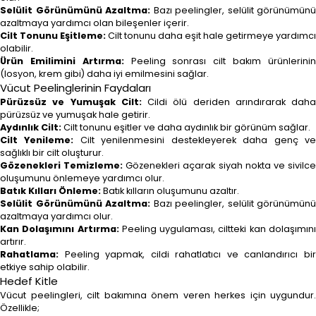
Selülit Görünümünü Azaltma:
Bazı peelingler, selülit görünümünü
azaltmaya yardımcı olan bileşenler içerir.
Cilt Tonunu Eşitleme:
Cilt tonunu daha eşit hale getirmeye yardımcı
olabilir.
Ürün Emilimini Artırma:
Peeling sonrası cilt bakım ürünlerini
(losyon, krem gibi) daha iyi emilmesini sağlar.
Vücut Peelinglerinin Faydaları
Pürüzsüz ve Yumuşak Cilt:
Cildi ölü deriden arındırarak daha
pürüzsüz ve yumuşak hale getirir.
Aydınlık Cilt:
Cilt tonunu eşitler ve daha aydınlık bir görünüm sağlar.
Cilt Yenileme:
Cilt yenilenmesini destekleyerek daha genç v
sağlıklı bir cilt oluşturur.
Gözenekleri Temizleme:
Gözenekleri açarak siyah nokta ve sivilc
oluşumunu önlemeye yardımcı olur.
Batık Kılları Önleme:
Batık kılların oluşumunu azaltır.
Selülit Görünümünü Azaltma:
Bazı peelingler, selülit görünümünü
azaltmaya yardımcı olur.
Kan Dolaşımını Artırma:
Peeling uygulaması, ciltteki kan dolaşımın
artırır.
Rahatlama:
Peeling yapmak, cildi rahatlatıcı ve canlandırıcı bir
etkiye sahip olabilir.
Hedef Kitle
Vücut peelingleri, cilt bakımına önem veren herkes için uygundur.
Özellikle;