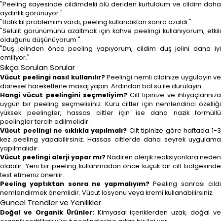
"Peeling sayesinde cildimdeki ölü deriden kurtuldum ve cildim daha
aydınlık görünüyor."
"Batık kıl problemim vardı, peeling kullandıktan sonra azaldı."
"Selülit görünümünü azaltmak için kahve peelingi kullanıyorum, etkili
olduğunu düşünüyorum."
"Duş jelinden önce peeling yapıyorum, cildim duş jelini daha iyi
emiliyor."
Sıkça Sorulan Sorular
Vücut peelingi nasıl kullanılır?
Peelingi nemli cildinize uygulayın ve
dairesel hareketlerle masaj yapın. Ardından bol su ile durulayın.
Hangi vücut peelingini seçmeliyim?
Cilt tipinize ve ihtiyaçlarınız
uygun bir peeling seçmelisiniz. Kuru ciltler için nemlendirici özelliği
yüksek peelingler, hassas ciltler için ise daha nazik formüllü
peelingler tercih edilmelidir.
Vücut peelingi ne sıklıkla yapılmalı?
Cilt tipinize göre haftada 1-
kez peeling yapabilirsiniz. Hassas ciltlerde daha seyrek uygulama
yapılmalıdır.
Vücut peelingi alerji yapar mı?
Nadiren alerjik reaksiyonlara neden
olabilir. Yeni bir peeling kullanmadan önce küçük bir cilt bölgesinde
test etmeniz önerilir.
Peeling yaptıktan sonra ne yapmalıyım?
Peeling sonrası cild
nemlendirmek önemlidir. Vücut losyonu veya kremi kullanabilirsiniz.
Güncel Trendler ve Yenilikler
Doğal ve Organik Ürünler:
Kimyasal içeriklerden uzak, doğal ve