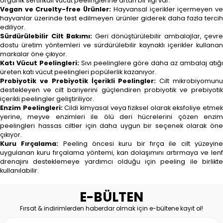
organik sertifikalı vücut peelinglerine artan bir ilgi var.
Vegan ve Cruelty-free Ürünler:
Hayvansal içerikler içermeyen v
hayvanlar üzerinde test edilmeyen ürünler giderek daha fazla tercih
ediliyor.
Sürdürülebilir Cilt Bakımı:
Geri dönüştürülebilir ambalajlar, çevre
dostu üretim yöntemleri ve sürdürülebilir kaynaklı içerikler kullanan
markalar öne çıkıyor.
Katı Vücut Peelingleri:
Sıvı peelinglere göre daha az ambalaj atığ
üreten katı vücut peelingleri popülerlik kazanıyor.
Probiyotik ve Prebiyotik İçerikli Peelingler:
Cilt mikrobiyomun
destekleyen ve cilt bariyerini güçlendiren probiyotik ve prebiyotik
içerikli peelingler geliştiriliyor.
Enzim Peelingleri:
Cildi kimyasal veya fiziksel olarak eksfoliye etmek
yerine, meyve enzimleri ile ölü deri hücrelerini çözen enzim
peelingleri hassas ciltler için daha uygun bir seçenek olarak öne
çıkıyor.
Kuru Fırçalama:
Peeling öncesi kuru bir fırça ile cilt yüzeyin
uygulanan kuru fırçalama yöntemi, kan dolaşımını artırmaya ve lenf
drenajını desteklemeye yardımcı olduğu için peeling ile birlikte
kullanılabilir.
E-BÜLTEN
Fırsat & indirimlerden haberdar olmak için e-bültene kayıt ol!