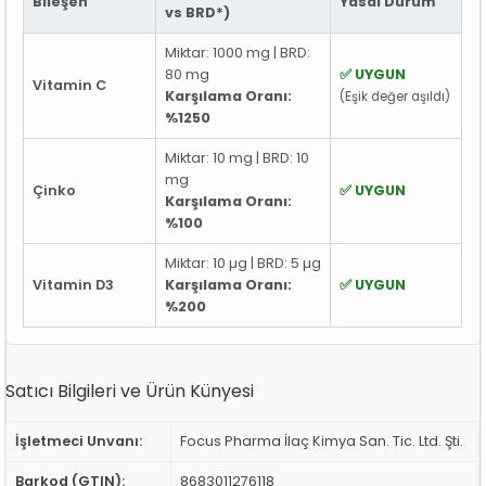
Bileşen
Yasal Durum
vs BRD*)
Miktar: 1000 mg | BRD:
80 mg
✅ UYGUN
Vitamin C
Karşılama Oranı:
(Eşik değer aşıldı)
%1250
Miktar: 10 mg | BRD: 10
mg
Çinko
✅ UYGUN
Karşılama Oranı:
%100
Miktar: 10 µg | BRD: 5 µg
Vitamin D3
Karşılama Oranı:
✅ UYGUN
%200
Satıcı Bilgileri ve Ürün Künyesi
İşletmeci Unvanı:
Focus Pharma İlaç Kimya San. Tic. Ltd. Şti.
Barkod (GTIN):
8683011276118