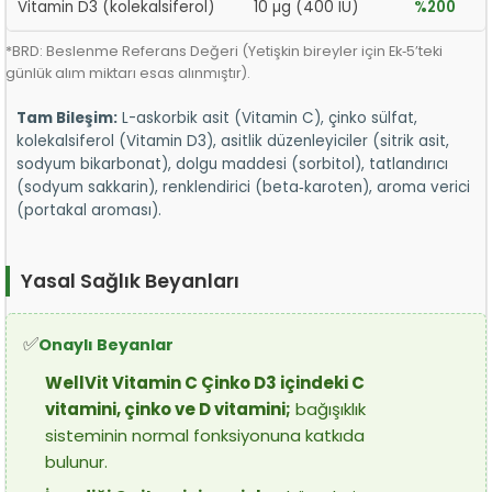
Vitamin D3 (kolekalsiferol)
10 µg (400 IU)
%200
*BRD: Beslenme Referans Değeri (Yetişkin bireyler için Ek‑5’teki
günlük alım miktarı esas alınmıştır).
Tam Bileşim:
L-askorbik asit (Vitamin C), çinko sülfat,
kolekalsiferol (Vitamin D3), asitlik düzenleyiciler (sitrik asit,
sodyum bikarbonat), dolgu maddesi (sorbitol), tatlandırıcı
(sodyum sakkarin), renklendirici (beta‑karoten), aroma verici
(portakal aroması).
Yasal Sağlık Beyanları
✅
Onaylı Beyanlar
WellVit Vitamin C Çinko D3 içindeki C
vitamini, çinko ve D vitamini;
bağışıklık
sisteminin normal fonksiyonuna katkıda
bulunur.