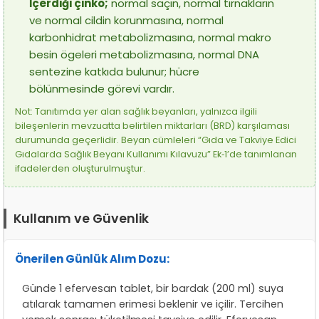
İçerdiği çinko;
normal saçın, normal tırnakların
ve normal cildin korunmasına, normal
karbonhidrat metabolizmasına, normal makro
besin ögeleri metabolizmasına, normal DNA
sentezine katkıda bulunur; hücre
bölünmesinde görevi vardır.
Not: Tanıtımda yer alan sağlık beyanları, yalnızca ilgili
bileşenlerin mevzuatta belirtilen miktarları (BRD) karşılaması
durumunda geçerlidir. Beyan cümleleri “Gıda ve Takviye Edici
Gıdalarda Sağlık Beyanı Kullanımı Kılavuzu” Ek‑1’de tanımlanan
ifadelerden oluşturulmuştur.
Kullanım ve Güvenlik
Önerilen Günlük Alım Dozu:
Günde 1 efervesan tablet, bir bardak (200 ml) suya
atılarak tamamen erimesi beklenir ve içilir. Tercihen