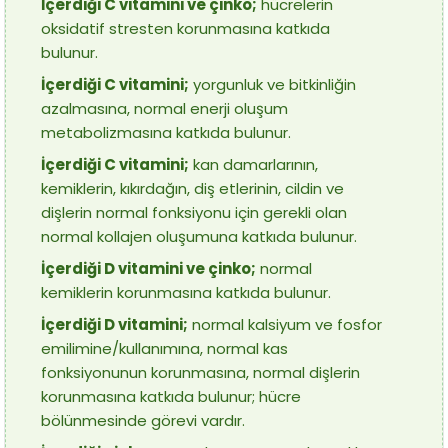
İçerdiği C vitamini ve çinko;
hücrelerin
oksidatif stresten korunmasına katkıda
bulunur.
İçerdiği C vitamini;
yorgunluk ve bitkinliğin
azalmasına, normal enerji oluşum
metabolizmasına katkıda bulunur.
İçerdiği C vitamini;
kan damarlarının,
kemiklerin, kıkırdağın, diş etlerinin, cildin ve
dişlerin normal fonksiyonu için gerekli olan
normal kollajen oluşumuna katkıda bulunur.
İçerdiği D vitamini ve çinko;
normal
kemiklerin korunmasına katkıda bulunur.
İçerdiği D vitamini;
normal kalsiyum ve fosfor
emilimine/kullanımına, normal kas
fonksiyonunun korunmasına, normal dişlerin
korunmasına katkıda bulunur; hücre
bölünmesinde görevi vardır.