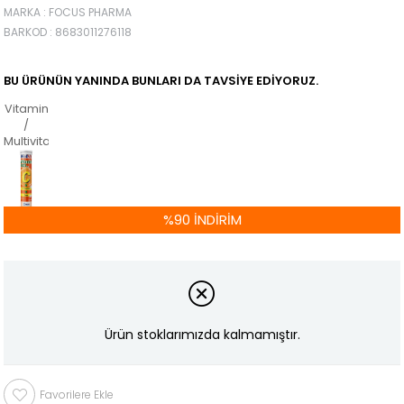
MARKA
:
FOCUS PHARMA
BARKOD
:
8683011276118
BU ÜRÜNÜN YANINDA BUNLARI DA TAVSIYE EDIYORUZ.
Vitamin
/
Multivitamin
%
90
İNDIRIM
Ürün stoklarımızda kalmamıştır.
Favorilere Ekle