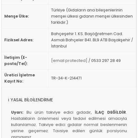
Türkiye (Gıdaların ana bileşenlerinin
Menşe Ülke:
menşei ülkesi gıdanın menşei ülkesinden
farklıdır.)
Bahçeşehir 1. KS. Başöğretmen Cad.
Fiziksel Adres:
Asmalı Bahçeler B41. BL9 ATB Başakşehir /
İstanbul
İletişim (E-
[email protected]
/ 0533 297 28 49
posta/Tel):
Üretici İşletme
TR-34-K-214471
Kayıt No:
ℹ️ YASAL BİLGİLENDİRME
Uyarı:
Bu ürün takviye edici gıdadır,
İLAÇ DEĞİLDİR
.
Hastalıkların önlenmesi veya tedavi edilmesi amacıyla
kullanılamaz. Takviye edici gıdalar normal beslenmenin
yerine geçemez. Tavsiye edilen günlük porsiyonu
aşmayınız.