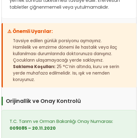
yemek sonrası tüketilmesi tavsiye edilir. Efervesan
tabletler çiğnenmemeli veya yutulmamalıdır.
⚠️ Önemli Uyarılar:
Tavsiye edilen günlük porsiyonu aşmayınız.
Hamilelik ve emzirme dönemi ile hastalık veya ilaç
kullanılması durumlarında doktorunuza danışınız.
Çocukların ulaşamayacağı yerde saklayınız.
Saklama Koşulları:
25 °C’nin altında, kuru ve serin
yerde muhafaza edilmelidir. Isı, ışık ve nemden
koruyunuz.
Orijinallik ve Onay Kontrolü
T.C. Tarım ve Orman Bakanlığı Onay Numarası:
009085 – 20.11.2020