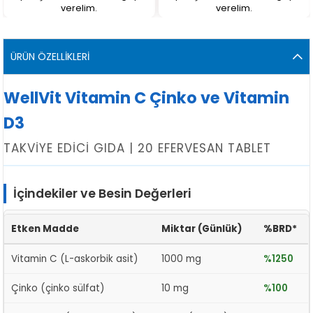
verelim.
verelim.
ÜRÜN ÖZELLIKLERI
WellVit Vitamin C Çinko ve Vitamin
D3
TAKVİYE EDİCİ GIDA | 20 EFERVESAN TABLET
İçindekiler ve Besin Değerleri
Etken Madde
Miktar (Günlük)
%BRD*
Vitamin C (L-askorbik asit)
1000 mg
%1250
Çinko (çinko sülfat)
10 mg
%100