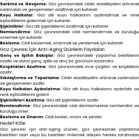
Sarkma ve Gevşeme:
Göz çevresindeki cildin elastikiyetini artırara
sarkmaları ve gevşemeleri azaltmak için kullanılır.
Koyu Halkalar:
Göz altı koyu halkalarını aydınlatmak ve renk
eşitsizliklerini gidermek için kullanılır.
Şişkinlikler:
Göz altı şişkinliklerini azaltmak için kullanılır.
Nemlendirme:
Göz çevresindeki cildi nemlendirmek ve kuruluğu
önlemek için kullanılır.
Besleme:
Cildi beslemek, onarmak ve yenilemek için kullanılır.
Göz Çevresi İçin Anti-Aging Ürünlerin Faydaları
Genç ve Işıltılı Bakışlar:
Göz çevresindeki yaşlanma belirtilerini
azaltır ve daha genç, ışıltılı ve dinç bir görünüm kazandırır.
Kırışıklıkları Azaltma:
Göz çevresindeki ince çizgileri ve kırışıklıklar
azaltır.
Sıkılaştırma ve Toparlama:
Cildin elastikiyetini artırarak sarkmalar
ve gevşemeleri azaltır.
Koyu Halkaları Aydınlatma:
Göz altı koyu halkalarını aydınlatır ve
renk eşitsizliklerini giderir.
Şişkinlikleri Azaltma:
Göz altı şişkinliklerini azaltır.
Nemlendirme:
Göz çevresindeki cildi derinlemesine nemlendirir ve
kuruluğu önler.
Besleme ve Onarım:
Cildi besler, onarır ve yeniler.
Hedef Kitle
Göz çevresi için anti-aging ürünler, göz çevresinde yaşlanma
belirtileri olan veya bu belirtileri önlemek isteyen herkes tarafından