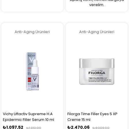
verelim.
Anti-Aging Ürünleri
Anti-Aging Ürünleri
Vichy Liftactiv Supreme H.A
Filorga Time Filler Eyes 5 XP
Epidermic Filler Serum 10 ml
Creme 15 ml
₺1.097,52
₺2.470,06
₺1.310,00
₺4.009,00