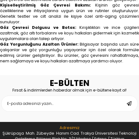
Kişiselleştirilmiş Göz Çevresi Bakımı:
Kişinin göz çevresi
özelliklerine ve ihtiyaçlarına uygun ürün ve rutinler oluşturuluyor.
Genetik testler ve cilt analizi ile kişiye özel anti-aging çözümleri
sunuluyor.
Göz Çevresi Dolgusu ve Botox:
Kırışıklıkları ve ince çizgileri
azaltmak, göz altı torbalarını ve koyu halkaları gidermek için kozmetik
uygulamalara olan talep artıyor.
Göz Yorgunluğunu Azaltan Ürünler:
Bilgisayar başında uzun sür
çalışanlar ve göz yorgunluğu yaşayanlar için özel olarak formüle
edilmiş ürünler geliştiriliyor. Bu ürünler, göz çevresini rahatlatmaya,
nem sağlamaya ve koyu halkaları azaltmaya yardımcı oluyor.
E-BÜLTEN
Fırsat & indirimlerden haberdar olmak için e-bültene kayıt ol!
Adresimiz
Şükrüpaşa Mah. Zübeyde Hanım Cad. Trakya Üniversitesi Teknoloji
Geliştirme Bölgesi Blok No: 3/2 Merkez / Edirne / Türkiye