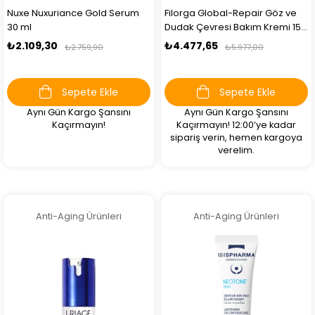
Nuxe Nuxuriance Gold Serum
Filorga Global-Repair Göz ve
30 ml
Dudak Çevresi Bakım Kremi 15
ml
₺2.109,30
₺4.477,65
₺2.759,90
₺5.977,00
Sepete Ekle
Sepete Ekle
Aynı Gün Kargo Şansını
Aynı Gün Kargo Şansını
Kaçırmayın!
Kaçırmayın! 12:00’ye kadar
sipariş verin, hemen kargoya
verelim.
Anti-Aging Ürünleri
Anti-Aging Ürünleri