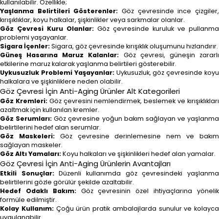
kullanılabilir. Özellikle;
Yaşlanma Belirtileri Gösterenler:
Göz çevresinde ince çizgiler
kırışıklıklar, koyu halkalar, şişkinlikler veya sarkmalar olanlar.
Göz Çevresi Kuru Olanlar:
Göz çevresinde kuruluk ve pullanma
problemi yaşayanlar.
Sigara İçenler:
Sigara, göz çevresinde kırışıklık oluşumunu hızlandırır.
Güneş Hasarına Maruz Kalanlar:
Göz çevresi, güneşin zararl
etkilerine maruz kalarak yaşlanma belirtileri gösterebilir.
Uykusuzluk Problemi Yaşayanlar:
Uykusuzluk, göz çevresinde koy
halkalara ve şişkinliklere neden olabilir.
Göz Çevresi İçin Anti-Aging Ürünler Alt Kategorileri
Göz Kremleri:
Göz çevresini nemlendirmek, beslemek ve kırışıklıklar
azaltmak için kullanılan kremler.
Göz Serumları:
Göz çevresine yoğun bakım sağlayan ve yaşlanma
belirtilerini hedef alan serumlar.
Göz Maskeleri:
Göz çevresine derinlemesine nem ve bakı
sağlayan maskeler.
Göz Altı Yamaları:
Koyu halkaları ve şişkinlikleri hedef alan yamalar.
Göz Çevresi İçin Anti-Aging Ürünlerin Avantajları
Etkili Sonuçlar:
Düzenli kullanımda göz çevresindeki yaşlanm
belirtilerini gözle görülür şekilde azaltabilir.
Hedef Odaklı Bakım:
Göz çevresinin özel ihtiyaçlarına yöneli
formüle edilmiştir.
Kolay Kullanım:
Çoğu ürün pratik ambalajlarda sunulur ve kolayca
uygulanabilir.