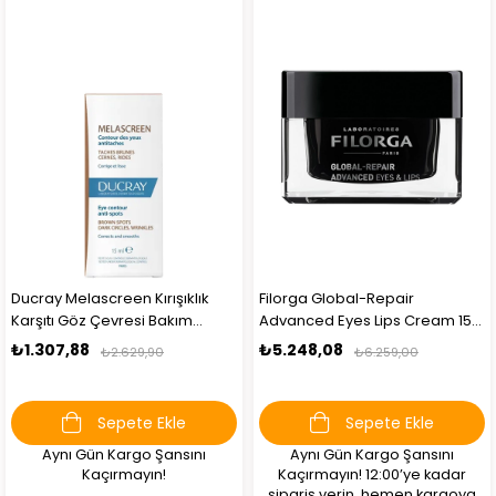
Ducray Melascreen Kırışıklık
Filorga Global-Repair
Karşıtı Göz Çevresi Bakım
Advanced Eyes Lips Cream 15
Kremi 15 ml
ml
₺1.307,88
₺5.248,08
₺2.629,90
₺6.259,00
Sepete Ekle
Sepete Ekle
Aynı Gün Kargo Şansını
Aynı Gün Kargo Şansını
Kaçırmayın!
Kaçırmayın! 12:00’ye kadar
sipariş verin, hemen kargoya