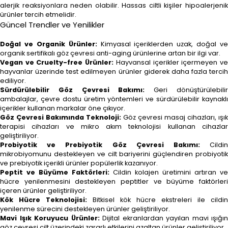
alerjik reaksiyonlara neden olabilir. Hassas ciltli kişiler hipoalerjenik
ürünler tercih etmelidir.
Güncel Trendler ve Yenilikler
Doğal ve Organik Ürünler:
Kimyasal içeriklerden uzak, doğal ve
organik sertifikalı göz çevresi anti-aging ürünlerine artan bir ilgi var.
Vegan ve Cruelty-free Ürünler:
Hayvansal içerikler içermeyen v
hayvanlar üzerinde test edilmeyen ürünler giderek daha fazla tercih
ediliyor.
Sürdürülebilir Göz Çevresi Bakımı:
Geri dönüştürülebili
ambalajlar, çevre dostu üretim yöntemleri ve sürdürülebilir kaynaklı
içerikler kullanan markalar öne çıkıyor.
Göz Çevresi Bakımında Teknoloji:
Göz çevresi masaj cihazları, ışık
terapisi cihazları ve mikro akım teknolojisi kullanan cihazlar
geliştiriliyor.
Probiyotik ve Prebiyotik Göz Çevresi Bakımı:
Cildi
mikrobiyomunu destekleyen ve cilt bariyerini güçlendiren probiyotik
ve prebiyotik içerikli ürünler popülerlik kazanıyor.
Peptit ve Büyüme Faktörleri:
Cildin kolajen üretimini artıran ve
hücre yenilenmesini destekleyen peptitler ve büyüme faktörleri
içeren ürünler geliştiriliyor.
Kök Hücre Teknolojisi:
Bitkisel kök hücre ekstreleri ile cildin
yenilenme sürecini destekleyen ürünler geliştiriliyor.
Mavi Işık Koruyucu Ürünler:
Dijital ekranlardan yayılan mavi ışığın
göz çevresi cilt üzerindeki zararlı etkilerini azaltan ürünler geliştiriliyor.