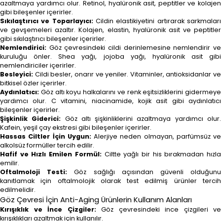
azaltmaya yardımcı olur. Retinol, hyalüronik asit, peptitler ve kolajen
gibi bileşenler içerirler.
Sıkılaştırıcı ve Toparlayıcı:
Cildin elastikiyetini artırarak sarkmalar
ve gevşemeleri azaltır. Kolajen, elastin, hyalüronik asit ve peptitler
gibi sıkılaştırıcı bileşenler içerirler.
Nemlendirici:
Göz çevresindeki cildi derinlemesine nemlendirir ve
kuruluğu önler. Shea yağı, jojoba yağı, hyalüronik asit gibi
nemlendiriciler içerirler.
Besleyici:
Cildi besler, onarır ve yeniler. Vitaminler, antioksidanlar ve
bitkisel özler içerirler.
Aydınlatıcı:
Göz altı koyu halkalarını ve renk eşitsizliklerini gidermeye
yardımcı olur. C vitamini, niacinamide, kojik asit gibi aydınlatıcı
bileşenler içerirler.
Şişkinlik Giderici:
Göz altı şişkinliklerini azaltmaya yardımcı olur
Kafein, yeşil çay ekstresi gibi bileşenler içerirler.
Hassas Ciltler İçin Uygun:
Alerjiye neden olmayan, parfümsüz ve
alkolsüz formüller tercih edilir.
Hafif ve Hızlı Emilen Formül:
Ciltte yağlı bir his bırakmadan hızl
emilir.
Oftalmoloji Testi:
Göz sağlığı açısından güvenli olduğun
kanıtlamak için oftalmolojik olarak test edilmiş ürünler tercih
edilmelidir.
Göz Çevresi İçin Anti-Aging Ürünlerin Kullanım Alanları
Kırışıklık ve İnce Çizgiler:
Göz çevresindeki ince çizgileri ve
kırışıklıkları azaltmak için kullanılır.