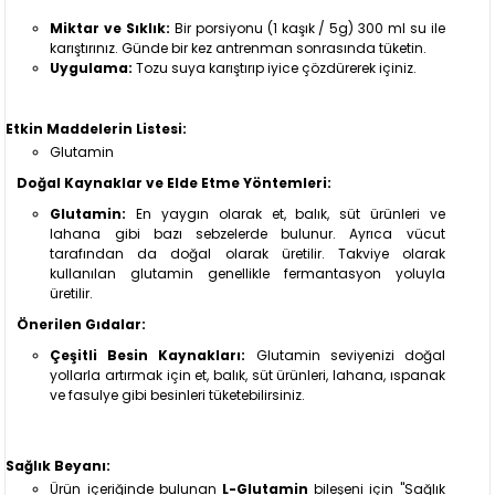
Miktar ve Sıklık:
Bir porsiyonu (1 kaşık / 5g) 300 ml su ile
karıştırınız. Günde bir kez antrenman sonrasında tüketin.
Uygulama:
Tozu suya karıştırıp iyice çözdürerek içiniz.
Etkin Maddelerin Listesi:
Glutamin
Doğal Kaynaklar ve Elde Etme Yöntemleri:
Glutamin:
En yaygın olarak et, balık, süt ürünleri ve
lahana gibi bazı sebzelerde bulunur. Ayrıca vücut
tarafından da doğal olarak üretilir. Takviye olarak
kullanılan glutamin genellikle fermantasyon yoluyla
üretilir.
Önerilen Gıdalar:
Çeşitli Besin Kaynakları:
Glutamin seviyenizi doğal
yollarla artırmak için et, balık, süt ürünleri, lahana, ıspanak
ve fasulye gibi besinleri tüketebilirsiniz.
Sağlık Beyanı:
Ürün içeriğinde bulunan
L-Glutamin
bileşeni için "Sağlık