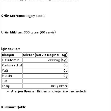
Ürün Markası:
Bigjoy Sports
Ürün Miktarı:
300 gram (60 servis)
İçindekiler:
Bileşen
Miktar (Servis Başına - 5g)
L-Glutamin
5000mg (5g)
Karbonhidrat
0g
Yağ
0g
Protein
0g
Tuz
-
Enerji
0kJ / 0kcal
Alerjen Uyarısı:
Bilinen bir alerjen içermemektedir.
Kullanım Şekli: