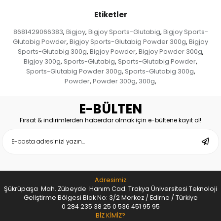
Etiketler
8681429066383
Bigjoy
Bigjoy Sports-Glutabig
Bigjoy Sports-
,
,
,
Glutabig Powder
Bigjoy Sports-Glutabig Powder 300g
Bigjoy
,
,
Sports-Glutabig 300g
Bigjoy Powder
Bigjoy Powder 300g
,
,
,
Bigjoy 300g
Sports-Glutabig
Sports-Glutabig Powder
,
,
,
Sports-Glutabig Powder 300g
Sports-Glutabig 300g
,
,
Powder
Powder 300g
300g
,
,
,
E-BÜLTEN
Fırsat & indirimlerden haberdar olmak için e-bültene kayıt ol!
Adresimiz
Şükrüpaşa Mah. Zübeyde Hanım Cad. Trakya Üniversitesi Teknoloji
Geliştirme Bölgesi Blok No: 3/2 Merkez / Edirne / Türkiye
0 284 235 38 25
0 536 451 95 95
BİZ KİMİZ?