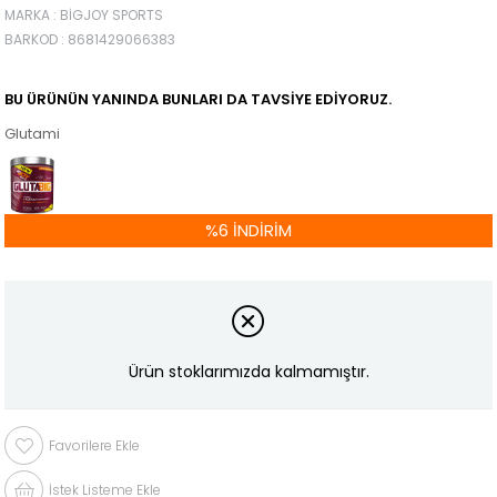
MARKA
:
BIGJOY SPORTS
BARKOD
:
8681429066383
BU ÜRÜNÜN YANINDA BUNLARI DA TAVSIYE EDIYORUZ.
Glutamin
%
6
İNDIRIM
Ürün stoklarımızda kalmamıştır.
Favorilere Ekle
İstek Listeme Ekle