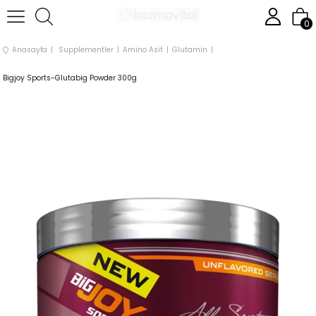
0
Anasayfa
Supplementler
Amino Asit
Glutamin
Bigjoy Sports-Glutabig Powder 300g