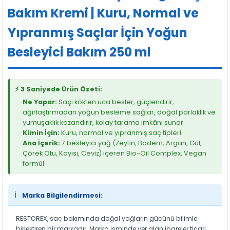
Bakım Kremi | Kuru, Normal ve
Yıpranmış Saçlar İçin Yoğun
Besleyici Bakım 250 ml
⚡ 3 Saniyede Ürün Özeti:
Ne Yapar:
Saçı kökten uca besler, güçlendirir,
ağırlaştırmadan yoğun besleme sağlar, doğal parlaklık ve
yumuşaklık kazandırır, kolay tarama imkânı sunar.
Kimin İçin:
Kuru, normal ve yıpranmış saç tipleri.
Ana İçerik:
7 besleyici yağ (Zeytin, Badem, Argan, Gül,
Çörek Otu, Kayısı, Ceviz) içeren Bio-Oil Complex, Vegan
formül.
ℹ️
Marka Bilgilendirmesi:
RESTOREX, saç bakımında doğal yağların gücünü bilimle
birleştiren bir markadır. Marka isminde yer alan ibareler ticari