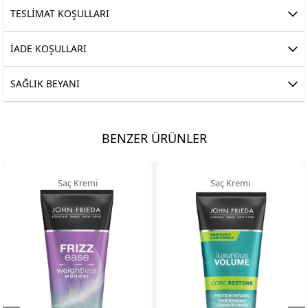
TESLİMAT KOŞULLARI
İADE KOŞULLARI
SAĞLIK BEYANI
BENZER ÜRÜNLER
aç Kremi
Saç Kremi
S