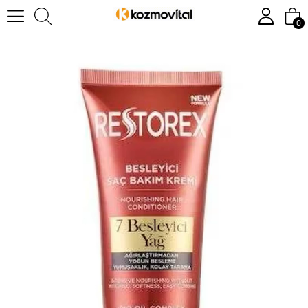
Anasayfa
Saç Bakımı
Saç Kremi
Restorex Besleyici Saç Bakım Kremi 250 ml
0