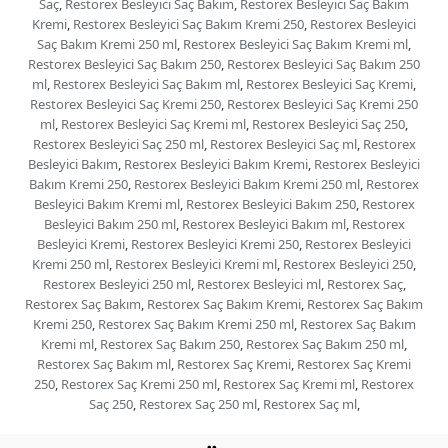
Saç
,
Restorex Besleyici Saç Bakım
,
Restorex Besleyici Saç Bakım
Kremi
,
Restorex Besleyici Saç Bakım Kremi 250
,
Restorex Besleyici
Saç Bakım Kremi 250 ml
,
Restorex Besleyici Saç Bakım Kremi ml
,
Restorex Besleyici Saç Bakım 250
,
Restorex Besleyici Saç Bakım 250
ml
,
Restorex Besleyici Saç Bakım ml
,
Restorex Besleyici Saç Kremi
,
Restorex Besleyici Saç Kremi 250
,
Restorex Besleyici Saç Kremi 250
ml
,
Restorex Besleyici Saç Kremi ml
,
Restorex Besleyici Saç 250
,
Restorex Besleyici Saç 250 ml
,
Restorex Besleyici Saç ml
,
Restorex
Besleyici Bakım
,
Restorex Besleyici Bakım Kremi
,
Restorex Besleyici
Bakım Kremi 250
,
Restorex Besleyici Bakım Kremi 250 ml
,
Restorex
Besleyici Bakım Kremi ml
,
Restorex Besleyici Bakım 250
,
Restorex
Besleyici Bakım 250 ml
,
Restorex Besleyici Bakım ml
,
Restorex
Besleyici Kremi
,
Restorex Besleyici Kremi 250
,
Restorex Besleyici
Kremi 250 ml
,
Restorex Besleyici Kremi ml
,
Restorex Besleyici 250
,
Restorex Besleyici 250 ml
,
Restorex Besleyici ml
,
Restorex Saç
,
Restorex Saç Bakım
,
Restorex Saç Bakım Kremi
,
Restorex Saç Bakım
Kremi 250
,
Restorex Saç Bakım Kremi 250 ml
,
Restorex Saç Bakım
Kremi ml
,
Restorex Saç Bakım 250
,
Restorex Saç Bakım 250 ml
,
Restorex Saç Bakım ml
,
Restorex Saç Kremi
,
Restorex Saç Kremi
250
,
Restorex Saç Kremi 250 ml
,
Restorex Saç Kremi ml
,
Restorex
Saç 250
,
Restorex Saç 250 ml
,
Restorex Saç ml
,