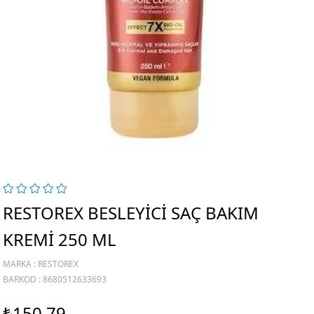
RESTOREX BESLEYICI SAÇ BAKIM
KREMI 250 ML
MARKA
:
RESTOREX
BARKOD
:
8680512633693
₺150,79