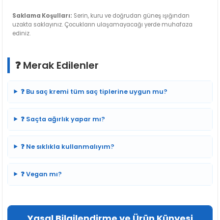
Saklama Koşulları:
Serin, kuru ve doğrudan güneş ışığından
uzakta saklayınız. Çocukların ulaşamayacağı yerde muhafaza
ediniz.
❓ Merak Edilenler
❓ Bu saç kremi tüm saç tiplerine uygun mu?
❓ Saçta ağırlık yapar mı?
❓ Ne sıklıkla kullanmalıyım?
❓ Vegan mı?
Yasal Bilgilendirme ve Ürün Künyesi