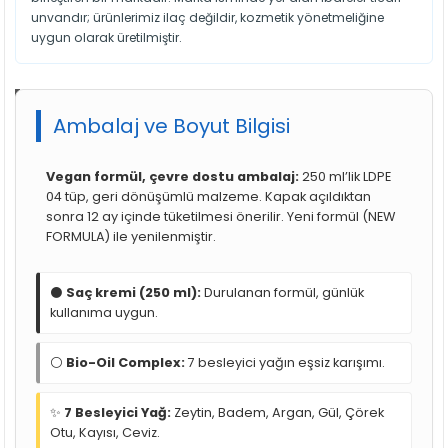
unvandır; ürünlerimiz ilaç değildir, kozmetik yönetmeliğine
uygun olarak üretilmiştir.
Ambalaj ve Boyut Bilgisi
Vegan formül, çevre dostu ambalaj:
250 ml’lik LDPE
04 tüp, geri dönüşümlü malzeme. Kapak açıldıktan
sonra 12 ay içinde tüketilmesi önerilir. Yeni formül (NEW
FORMULA) ile yenilenmiştir.
⚫
Saç kremi (250 ml):
Durulanan formül, günlük
kullanıma uygun.
⚪
Bio-Oil Complex:
7 besleyici yağın eşsiz karışımı.
✨
7 Besleyici Yağ:
Zeytin, Badem, Argan, Gül, Çörek
Otu, Kayısı, Ceviz.