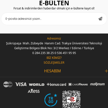
E-BÜLTEN
Fırsat & indirimlerden haberdar olmak için e-bültene kayıt ol!
Adresimiz
Şükrüpaşa Mah. Zübeyde Hanım Cad. Trakya Üniversitesi Teknoloji
Geliştirme Bölgesi Blok No: 3/2 Merkez / Edirne / Türkiye
0 284 235 38 25
0 536 451 95 95
BİZ KİMİZ?
SÖZLEŞMELER
HESABIM