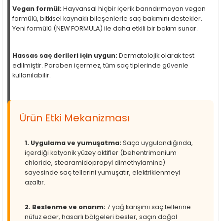
Vegan formül:
Hayvansal hiçbir içerik barındırmayan vegan
formülü, bitkisel kaynaklı bileşenlerle saç bakımını destekler.
Yeni formülü (NEW FORMULA) ile daha etkili bir bakım sunar.
Hassas saç derileri için uygun:
Dermatolojik olarak test
edilmiştir. Paraben içermez, tüm saç tiplerinde güvenle
kullanılabilir.
Ürün Etki Mekanizması
1. Uygulama ve yumuşatma:
Saça uygulandığında,
içerdiği katyonik yüzey aktifler (behentrimonium
chloride, stearamidopropyl dimethylamine)
sayesinde saç tellerini yumuşatır, elektriklenmeyi
azaltır.
2. Beslenme ve onarım:
7 yağ karışımı saç tellerine
nüfuz eder, hasarlı bölgeleri besler, saçın doğal