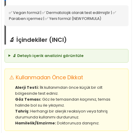
✅ Vegan formül | ✅ Dermatolojik olarak test edilmiştir | ✅
Paraben içermez | ✅ Yeni formül (NEW FORMULA)
🔬 İçindekiler (INCI)
🔬 Detaylı içerik analizini görüntüle
⚠️ Kullanmadan Önce Dikkat
Alerji Testi:
İlk kullanımdan önce küçük bir cilt
bölgesinde test ediniz.
Göz Teması:
Göz ile temasından kaçınınız, temas
halinde bol su ile yıkayınız.
Tahriş:
Herhangi bir alerjik reaksiyon veya tahriş
durumunda kullanımı durdurunuz.
Hamilelik/Emzirme:
Doktorunuza danışınız.