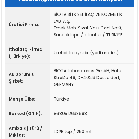
BİOTA BİTKİSEL İLAÇ VE KOZMETİK
LAB. A.Ş.
Üretici Firma:
Emek Mah. Sivat Yolu Cad. No:9,
Sancaktepe / İstanbul / TÜRKİYE
İthalatçı Firma
Üretici ile aynıdır (yerli üretim).
(Türkiye):
BIOTA Laboratories GmbH, Hohe
AB Sorumlu
Straße 46, D-40213 Düsseldorf,
Şirket:
GERMANY
Menşe Ülke:
Türkiye
Barkod (GTIN):
8680512633693
Ambalaj Türü /
LDPE tüp / 250 ml
Miktar: