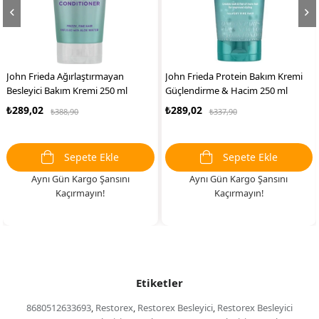
ğırlaştırmayan
John Frieda Protein Bakım Kremi
John Frieda De
ım Kremi 250 ml
Güçlendirme & Hacim 250 ml
Güçlendirici v
Spreyi 200 ml
₺289,02
₺339,37
8,90
₺337,90
₺473
Sepete Ekle
Sepete Ekle
n Kargo Şansını
Aynı Gün Kargo Şansını
Aynı Gün
açırmayın!
Kaçırmayın!
Ka
Etiketler
8680512633693
,
Restorex
,
Restorex Besleyici
,
Restorex Besleyici