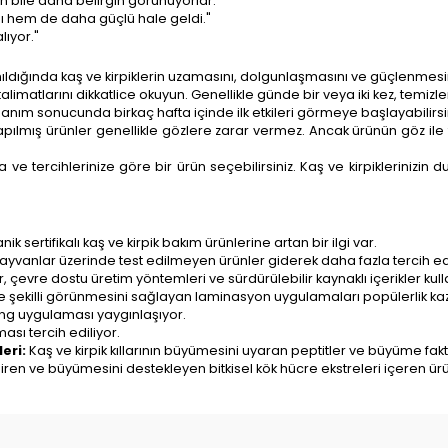
en bile daha belirgin görünüyorlar."
dı hem de daha güçlü hale geldi."
lıyor."
nıldığında kaş ve kirpiklerin uzamasını, dolgunlaşmasını ve güçlenmesini 
limatlarını dikkatlice okuyun. Genellikle günde bir veya iki kez, temizle
lanım sonucunda birkaç hafta içinde ilk etkileri görmeye başlayabilirsiniz
yapılmış ürünler genellikle gözlere zarar vermez. Ancak ürünün göz il
za ve tercihlerinize göre bir ürün seçebilirsiniz. Kaş ve kirpiklerinizi
 sertifikalı kaş ve kirpik bakım ürünlerine artan bir ilgi var.
yvanlar üzerinde test edilmeyen ürünler giderek daha fazla tercih edi
, çevre dostu üretim yöntemleri ve sürdürülebilir kaynaklı içerikler kul
ve şekilli görünmesini sağlayan laminasyon uygulamaları popülerlik ka
ing uygulaması yaygınlaşıyor.
ması tercih ediliyor.
eri:
Kaş ve kirpik kıllarının büyümesini uyaran peptitler ve büyüme faktör
ndiren ve büyümesini destekleyen bitkisel kök hücre ekstreleri içeren ürünl