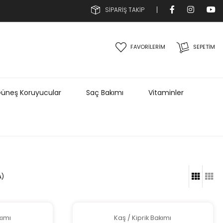
SİPARİŞ TAKİP
FAVORİLERİM
SEPETIM
üneş Koruyucular
Saç Bakımı
Vitaminler
A)
kımı
Kaş / Kiprik Bakımı