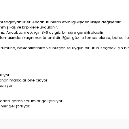
sağlayabilirler. Ancak ürünlerin etkinliği kişiden kişiye değişebilir.
nmiş kaş ve kirpiklere uygulanır.
. Ancak tam etki için 3-6 ay gibi bir süre gerekli olabilir.
e temasından kaçınmak önemlidir. Eğer göz ile temas olursa, bol su il
n durumuna, beklentilerinize ve bütçenize uygun bir ürün seçmek için bir
liyor.
lanan markalar öne çıkıyor.
zanıyor.
leri içeren serumlar geliştiriliyor.
er geliştiriliyor.