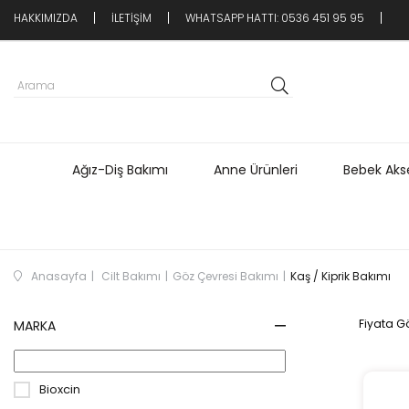
HAKKIMIZDA
İLETİŞİM
WHATSAPP HATTI: 0536 451 95 95
Ağız-Diş Bakımı
Anne Ürünleri
Bebek Akse
Anasayfa
Cilt Bakımı
Göz Çevresi Bakımı
Kaş / Kiprik Bakımı
Fiyata Gö
MARKA
Bioxcin