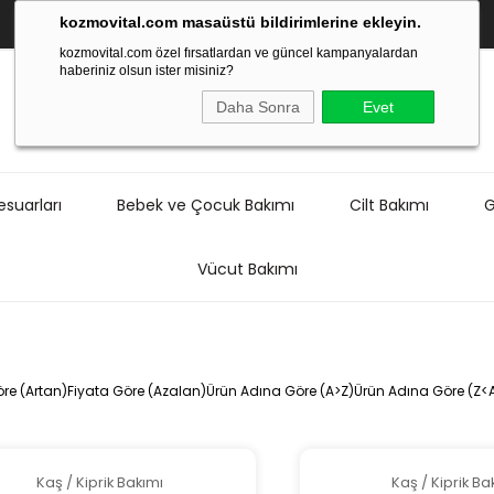
kozmovital.com masaüstü bildirimlerine ekleyin.
kozmovital.com özel fırsatlardan ve güncel kampanyalardan
haberiniz olsun ister misiniz?
Daha Sonra
Evet
suarları
Bebek ve Çocuk Bakımı
Cilt Bakımı
G
Vücut Bakımı
re (Artan)
Fiyata Göre (Azalan)
Ürün Adına Göre (A>Z)
Ürün Adına Göre (Z<
Kaş / Kiprik Bakımı
Kaş / Kiprik Ba