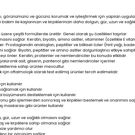
ını, görünümünü ve gücünü korumak ve iyileştirmek için yapılan uygulama
akım ile kaşlarınızın ve kirpiklerinizin daha dolgun, gür, uzun ve sağlıkl
zere çeşitli formüllerde üretilir. Genel olarak şu özellikleri taşırlar:
masını sağlar. Keratin, biyotin, amino asitler, vitaminler (özellikle E vita
er. Prostaglandin analogları, peptitler ve bitkisel özler (hint yağı, bade
sağlar. Biyotin, peptitler ve amino asitler dolgunlaştırıcı etkiye sahipti
eyi önler. Keratin, proteinler ve nemlendiriciler bu konuda etkilidir.
yalüronik asit, gliserin, pantenol gibi nemlendiriciler içerirler.
ekillerine sahip ürünler mevcuttur.
çin oftalmolojik olarak test edilmiş ürünler tercih edilmelidir.
n kullanılır.
ağlamak için kullanılır.
l büyümesini desteklemek için kullanılır.
syonu gibi işlemlerden sonra kaş ve kirpikleri beslemek ve onarımını sağl
ş maskarası gibi ürünler kullanılır.
 gür, uzun ve sağlıklı olmasını sağlar.
 ve kirpiklere sahip olmanızı sağlar.
ize yardımcı olur.
 dinç bir görünüm sağlar.