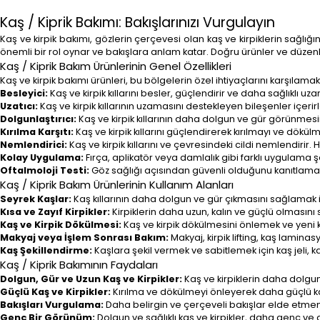
Kaş / Kiprik Bakımı: Bakışlarınızı Vurgulayın
Kaş ve kirpik bakımı, gözlerin çerçevesi olan kaş ve kirpiklerin sağlığ
önemli bir rol oynar ve bakışlara anlam katar. Doğru ürünler ve düzenli b
Kaş / Kiprik Bakım Ürünlerinin Genel Özellikleri
Kaş ve kirpik bakımı ürünleri, bu bölgelerin özel ihtiyaçlarını karşılamak ü
Besleyici:
Kaş ve kirpik kıllarını besler, güçlendirir ve daha sağlıklı uza
Uzatıcı:
Kaş ve kirpik kıllarının uzamasını destekleyen bileşenler içerirl
Dolgunlaştırıcı:
Kaş ve kirpik kıllarının daha dolgun ve gür görünmesini 
Kırılma Karşıtı:
Kaş ve kirpik kıllarını güçlendirerek kırılmayı ve dökülm
Nemlendirici:
Kaş ve kirpik kıllarını ve çevresindeki cildi nemlendirir. H
Kolay Uygulama:
Fırça, aplikatör veya damlalık gibi farklı uygulama ş
Oftalmoloji Testi:
Göz sağlığı açısından güvenli olduğunu kanıtlamak i
Kaş / Kiprik Bakım Ürünlerinin Kullanım Alanları
Seyrek Kaşlar:
Kaş kıllarının daha dolgun ve gür çıkmasını sağlamak içi
Kısa ve Zayıf Kirpikler:
Kirpiklerin daha uzun, kalın ve güçlü olmasını s
Kaş ve Kirpik Dökülmesi:
Kaş ve kirpik dökülmesini önlemek ve yeni kı
Makyaj veya İşlem Sonrası Bakım:
Makyaj, kirpik lifting, kaş lamina
Kaş Şekillendirme:
Kaşlara şekil vermek ve sabitlemek için kaş jeli, ka
Kaş / Kiprik Bakımının Faydaları
Dolgun, Gür ve Uzun Kaş ve Kirpikler:
Kaş ve kirpiklerin daha dolgun,
Güçlü Kaş ve Kirpikler:
Kırılma ve dökülmeyi önleyerek daha güçlü kaş
Bakışları Vurgulama:
Daha belirgin ve çerçeveli bakışlar elde etmen
Genç Bir Görünüm:
Dolgun ve sağlıklı kaş ve kirpikler, daha genç ve