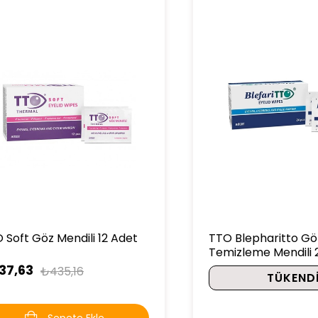
 Soft Göz Mendili 12 Adet
TTO Blepharitto Gö
Temizleme Mendili 
37,63
₺435,16
TÜKEND
Sepete Ekle