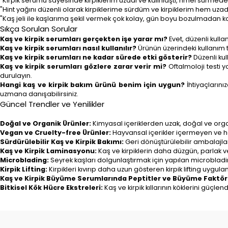
"Kirpik serumu sayesinde kirpiklerim uzadı ve kalınlaştı, rimel sürmed
"Hint yağını düzenli olarak kirpiklerime sürdüm ve kirpiklerim hem uza
"Kaş jeli ile kaşlarıma şekil vermek çok kolay, gün boyu bozulmadan ka
Sıkça Sorulan Sorular
Kaş ve kirpik serumları gerçekten işe yarar mı?
Evet, düzenli kulla
Kaş ve kirpik serumları nasıl kullanılır?
Ürünün üzerindeki kullanım ta
Kaş ve kirpik serumları ne kadar sürede etki gösterir?
Düzenli kul
Kaş ve kirpik serumları gözlere zarar verir mi?
Oftalmoloji testi 
durulayın.
Hangi kaş ve kirpik bakım ürünü benim için uygun?
İhtiyaçlarını
uzmana danışabilirsiniz.
Güncel Trendler ve Yenilikler
Doğal ve Organik Ürünler:
Kimyasal içeriklerden uzak, doğal ve organik
Vegan ve Cruelty-free Ürünler:
Hayvansal içerikler içermeyen ve ha
Sürdürülebilir Kaş ve Kirpik Bakımı:
Geri dönüştürülebilir ambalajlar
Kaş ve Kirpik Laminasyonu:
Kaş ve kirpiklerin daha düzgün, parlak 
Microblading:
Seyrek kaşları dolgunlaştırmak için yapılan microblad
Kirpik Lifting:
Kirpikleri kıvırıp daha uzun gösteren kirpik lifting uygula
Kaş ve Kirpik Büyüme Serumlarında Peptitler ve Büyüme Faktörl
Bitkisel Kök Hücre Ekstreleri:
Kaş ve kirpik kıllarının köklerini güçle