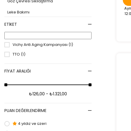
Göz Çevresi Sıkılaştırma
Ayn
Leke Bakımı
12:
ETIKET
Vichy Anti Aging Kampanyası
(1)
TTO
(1)
FIYAT ARALIĞI
₺126,00 - ₺1.321,00
PUAN DEĞERLENDIRME
4 yıldız ve üzeri