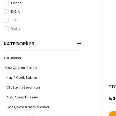
Eeose
INCIA
TTO
Vichy
KATEGORILER
Cilt Bakımı
Göz Çevresi Bakımı
Kaş / Kiprik Bakımı
TTO
Cilt Bakım Serumları
Anti-Aging Ürünleri
₺3
Göz Çevresi Nemlendirici