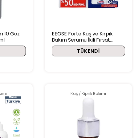
um 10 Göz
EEOSE Forte Kaş ve Kirpik
ml
Bakım Serumu İkili Fırsat
Paketi 2X10 ml
I
TÜKENDI
kımı
Kaş / Kiprik Bakımı