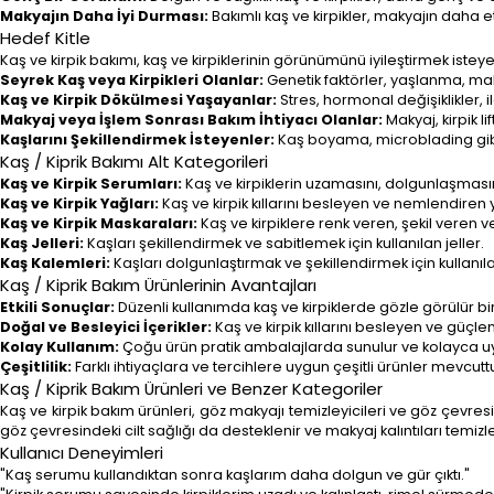
Makyajın Daha İyi Durması:
Bakımlı kaş ve kirpikler, makyajın daha et
Hedef Kitle
Kaş ve kirpik bakımı, kaş ve kirpiklerinin görünümünü iyileştirmek isteye
Seyrek Kaş veya Kirpikleri Olanlar:
Genetik faktörler, yaşlanma, mak
Kaş ve Kirpik Dökülmesi Yaşayanlar:
Stres, hormonal değişiklikler, 
Makyaj veya İşlem Sonrası Bakım İhtiyacı Olanlar:
Makyaj, kirpik l
Kaşlarını Şekillendirmek İsteyenler:
Kaş boyama, microblading gibi 
Kaş / Kiprik Bakımı Alt Kategorileri
Kaş ve Kirpik Serumları:
Kaş ve kirpiklerin uzamasını, dolgunlaşmas
Kaş ve Kirpik Yağları:
Kaş ve kirpik kıllarını besleyen ve nemlendiren 
Kaş ve Kirpik Maskaraları:
Kaş ve kirpiklere renk veren, şekil veren
Kaş Jelleri:
Kaşları şekillendirmek ve sabitlemek için kullanılan jeller.
Kaş Kalemleri:
Kaşları dolgunlaştırmak ve şekillendirmek için kullanıl
Kaş / Kiprik Bakım Ürünlerinin Avantajları
Etkili Sonuçlar:
Düzenli kullanımda kaş ve kirpiklerde gözle görülür bir
Doğal ve Besleyici İçerikler:
Kaş ve kirpik kıllarını besleyen ve güçlend
Kolay Kullanım:
Çoğu ürün pratik ambalajlarda sunulur ve kolayca uy
Çeşitlilik:
Farklı ihtiyaçlara ve tercihlere uygun çeşitli ürünler mevcuttu
Kaş / Kiprik Bakım Ürünleri ve Benzer Kategoriler
Kaş ve kirpik bakım ürünleri, göz makyajı temizleyicileri ve göz çevresi ba
göz çevresindeki cilt sağlığı da desteklenir ve makyaj kalıntıları temiz
Kullanıcı Deneyimleri
"Kaş serumu kullandıktan sonra kaşlarım daha dolgun ve gür çıktı."