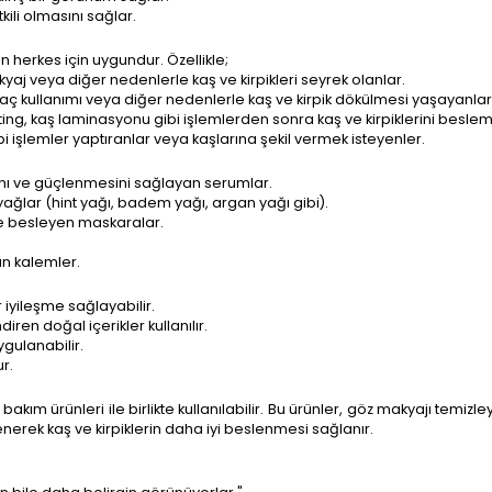
kili olmasını sağlar.
n herkes için uygundur. Özellikle;
yaj veya diğer nedenlerle kaş ve kirpikleri seyrek olanlar.
ilaç kullanımı veya diğer nedenlerle kaş ve kirpik dökülmesi yaşayanlar
ifting, kaş laminasyonu gibi işlemlerden sonra kaş ve kirpiklerini besl
işlemler yaptıranlar veya kaşlarına şekil vermek isteyenler.
ını ve güçlenmesini sağlayan serumlar.
yağlar (hint yağı, badem yağı, argan yağı gibi).
 ve besleyen maskaralar.
an kalemler.
 iyileşme sağlayabilir.
iren doğal içerikler kullanılır.
gulanabilir.
r.
kım ürünleri ile birlikte kullanılabilir. Bu ürünler, göz makyajı temizleyi
lenerek kaş ve kirpiklerin daha iyi beslenmesi sağlanır.