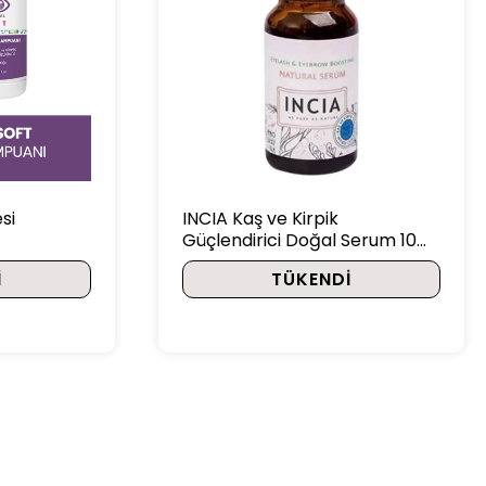
si
INCIA Kaş ve Kirpik
Güçlendirici Doğal Serum 10
ml x 2 Adet
I
TÜKENDI