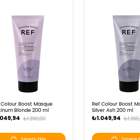
 Colour Boost Masque
Ref Colour Boost M
tinum Blonde 200 ml
Silver Ash 200 ml
.049,94
₺1.049,94
₺1.390,00
₺1.390
Sepete Ekle
Sepete E