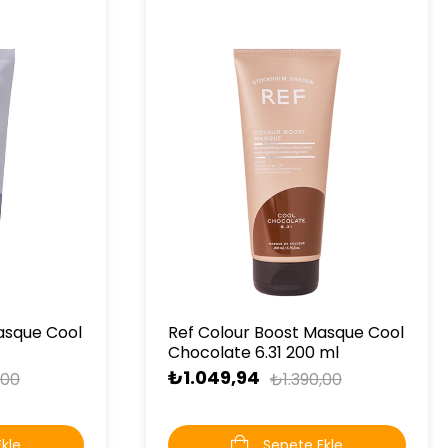
asque Cool
Ref Colour Boost Masque Cool
Chocolate 6.31 200 ml
₺1.049,94
,00
₺1.390,00
kle
Sepete Ekle