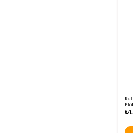
Ref
Pla
₺1