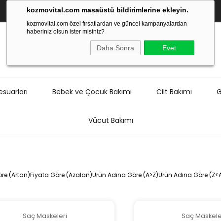
kozmovital.com masaüstü bildirimlerine ekleyin.
kozmovital.com özel fırsatlardan ve güncel kampanyalardan
haberiniz olsun ister misiniz?
Daha Sonra
Evet
suarları
Bebek ve Çocuk Bakımı
Cilt Bakımı
G
Vücut Bakımı
re (Artan)
Fiyata Göre (Azalan)
Ürün Adına Göre (A>Z)
Ürün Adına Göre (Z<
Saç Maskeleri
Saç Maskele