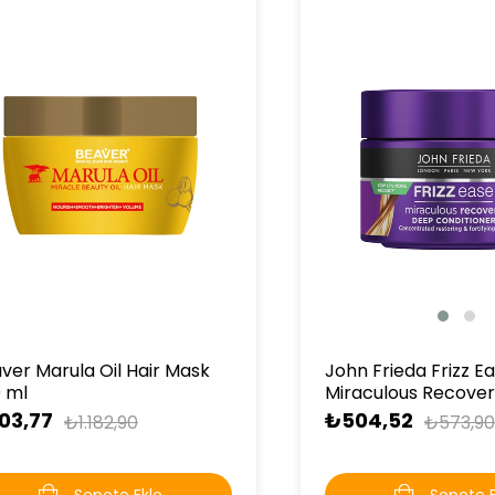
John Frieda Frizz E
ver Marula Oil Hair Mask
Miraculous Recover
 ml
Bakım Maskesi 250
₺504,52
03,77
₺573,90
₺1.182,90
Sepete E
Sepete Ekle