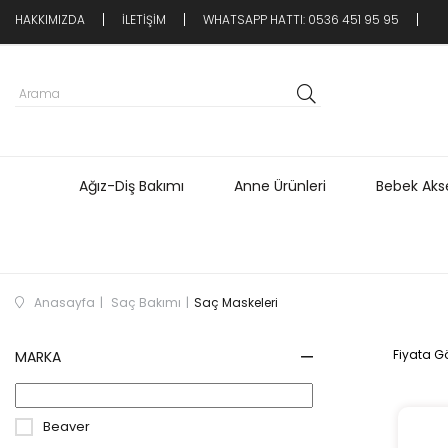
HAKKIMIZDA
İLETİŞİM
WHATSAPP HATTI: 0536 451 95 95
Ağız-Diş Bakımı
Anne Ürünleri
Bebek Akse
Anasayfa
Saç Bakımı
Saç Maskeleri
Fiyata Gö
MARKA
Beaver