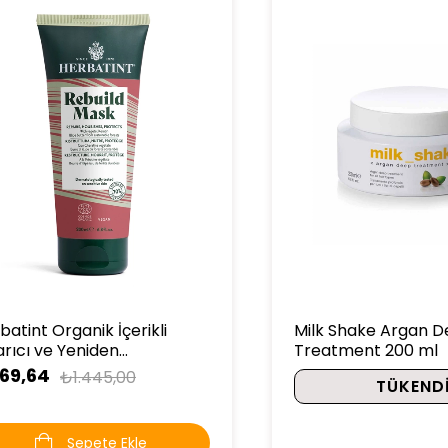
batint Organik İçerikli
Milk Shake Argan 
rıcı ve Yeniden
Treatment 200 ml
ılandırıcı Bakım Maskesi
69,64
₺1.445,00
TÜKEND
 ml
Sepete Ekle