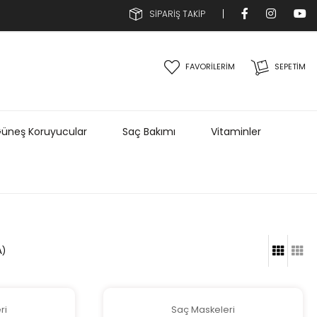
SİPARİŞ TAKİP
FAVORİLERİM
SEPETIM
üneş Koruyucular
Saç Bakımı
Vitaminler
A)
ri
Saç Maskeleri