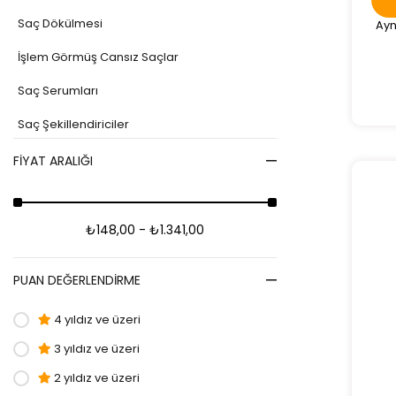
Saç Dökülmesi
Ayn
İşlem Görmüş Cansız Saçlar
Saç Serumları
Saç Şekillendiriciler
Kuru Şampuanlar
FIYAT ARALIĞI
Saç Losyonları/Spreyleri
Keratin Bakımı
₺148,00 - ₺1.341,00
Günlük Bakım
PUAN DEĞERLENDIRME
Özel Bakım
4 yıldız ve üzeri
Erkek Saç Bakım
3 yıldız ve üzeri
Saç Kremi
2 yıldız ve üzeri
Saç Serumu