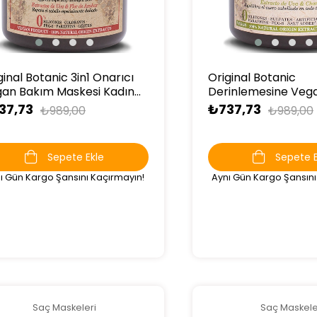
ginal Botanic 3in1 Onarıcı
Original Botanic
an Bakım Maskesi Kadın
Derinlemesine Veg
 ml
Temizleme Maskesi
37,73
₺737,73
₺989,00
₺989,00
ml
Sepete Ekle
Sepete E
ı Gün Kargo Şansını Kaçırmayın!
Aynı Gün Kargo Şansını
Saç Maskeleri
Saç Maskele