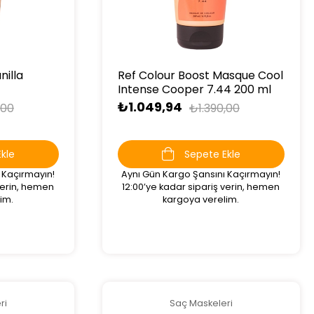
nilla
Ref Colour Boost Masque Cool
Intense Cooper 7.44 200 ml
₺1.049,94
,00
₺1.390,00
kle
Sepete Ekle
 Kaçırmayın!
Aynı Gün Kargo Şansını Kaçırmayın!
 verin, hemen
12:00’ye kadar sipariş verin, hemen
im.
kargoya verelim.
ri
Saç Maskeleri