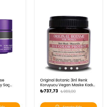
ase
Original Botanic 3in1 Renk
y Saç
Koruyucu Vegan Maske Kadın
ml
250 ml
₺737,73
₺989,00
kle
Sepete Ekle