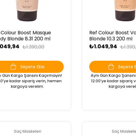
 Colour Boost Masque
Ref Colour Boost Va
dy Blonde 8.31 200 ml
Blonde 10.3 200 ml
.049,94
₺1.049,94
₺1.390,00
₺1.390
Sepete Ekle
Sepete E
ı Gün Kargo Şansını Kaçırmayın!
Aynı Gün Kargo Şansını
00’ye kadar sipariş verin, hemen
12:00’ye kadar sipariş
kargoya verelim.
kargoya verel
Saç Maskeleri
Saç Maskele