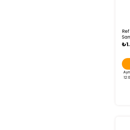
Ref
San
₺1
Ayn
12: