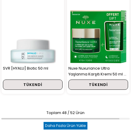
SVR [HYALU] Biotic 50 ml
Nuxe Nuxuriance Ultra
Yaşlanma Karşıtı Kremi 50 ml +
15 ml Gece Kremi HEDİYE
TÜKENDI
TÜKENDI
Toplam
48
/
52
Ürün
Daha Fazla Ürün Yükle