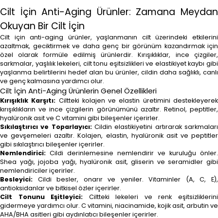
Cilt İçin Anti-Aging Ürünler: Zamana Meydan
Okuyan Bir Cilt İçin
Cilt için anti-aging ürünler, yaşlanmanın cilt üzerindeki etkilerini
azaltmak, geciktirmek ve daha genç bir görünüm kazandırmak için
özel olarak formüle edilmiş ürünlerdir. Kırışıklıklar, ince çizgiler,
sarkmalar, yaşlılık lekeleri, cilt tonu eşitsizlikleri ve elastikiyet kaybı gibi
yaşlanma belirtilerini hedef alan bu ürünler, cildin daha sağlıklı, canlı
ve genç kalmasına yardımcı olur.
Cilt İçin Anti-Aging Ürünlerin Genel Özellikleri
Kırışıklık Karşıtı:
Ciltteki kolajen ve elastin üretimini destekleyere
kırışıklıkların ve ince çizgilerin görünümünü azaltır. Retinol, peptitler,
hyalüronik asit ve C vitamini gibi bileşenler içerirler.
Sıkılaştırıcı ve Toparlayıcı:
Cildin elastikiyetini artırarak sarkmalar
ve gevşemeleri azaltır. Kolajen, elastin, hyalüronik asit ve peptitler
gibi sıkılaştırıcı bileşenler içerirler.
Nemlendirici:
Cildi derinlemesine nemlendirir ve kuruluğu önler.
Shea yağı, jojoba yağı, hyalüronik asit, gliserin ve seramidler gibi
nemlendiriciler içerirler.
Besleyici:
Cildi besler, onarır ve yeniler. Vitaminler (A, C, E),
antioksidanlar ve bitkisel özler içerirler.
Cilt Tonunu Eşitleyici:
Ciltteki lekeleri ve renk eşitsizliklerin
gidermeye yardımcı olur. C vitamini, niacinamide, kojik asit, arbutin ve
AHA/BHA asitleri gibi aydınlatıcı bileşenler içerirler.