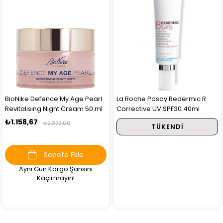
BioNike Defence My Age Pearl
La Roche Posay Redermic R
Revitalising Night Cream 50 ml
Corrective UV SPF30 40ml
₺1.158,67
₺2.379,00
TÜKENDI
Sepete Ekle
Aynı Gün Kargo Şansını
Kaçırmayın!