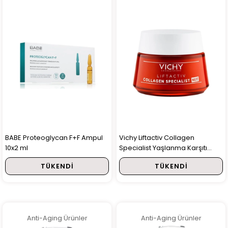
BABE Proteoglycan F+F Ampul
Vichy Liftactiv Collagen
10x2 ml
Specialist Yaşlanma Karşıtı
Gece Bakım Kremi 50 ml
TÜKENDI
TÜKENDI
Anti-Aging Ürünler
Anti-Aging Ürünler