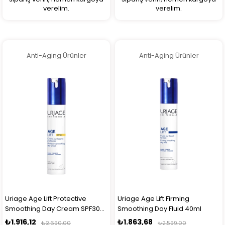
verelim.
verelim.
Anti-Aging Ürünler
Anti-Aging Ürünler
Uriage Age Lift Protective
Uriage Age Lift Firming
Smoothing Day Cream SPF30
Smoothing Day Fluid 40ml
40ml
₺1.916,12
₺1.863,68
₺2.690,00
₺2.599,00