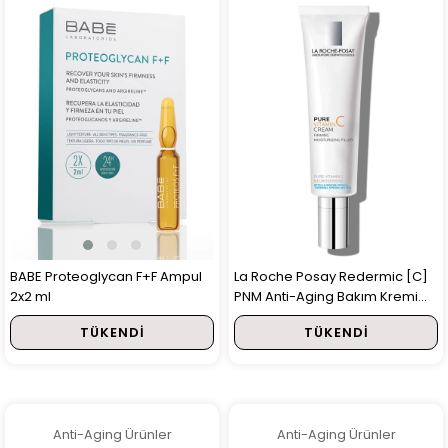
BABE Proteoglycan F+F Ampul
La Roche Posay Redermic [C]
2x2 ml
PNM Anti-Aging Bakım Kremi
40ml
TÜKENDI
TÜKENDI
Anti-Aging Ürünler
Anti-Aging Ürünler