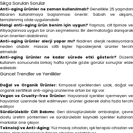
Sıkça Sorulan Sorular
Anti-aging ürünler ne zaman kullanılmalı?
Genellikle 25 yaşında
itibaren kullanılmaya başlanması önerilir. Sabah ve akşam,
temizlenmiş cilde uygulanabilir.
Hangi anti-aging ürün benim için uygun?
Yaşınıza, cilt tipinize v
ihtiyaçlarınıza uygun bir ürün seçmelisiniz. Bir dermatoloğa danışarak
ürün önerileri alabilirsiniz.
Anti-aging ürünler alerji yapar mı?
Nadiren alerjik reaksiyonlar
neden olabilir. Hassas ciltli kişiler hipoalerjenik ürünler tercih
etmelidir.
Anti-aging ürünler ne kadar sürede etki gösterir?
Düzenli
kullanım sonucunda birkaç hafta içinde gözle görülür sonuçlar elde
edilebilir.
Güncel Trendler ve Yenilikler
Doğal ve Organik Ürünler:
Kimyasal içeriklerden uzak, doğal ve
organik sertifikalı anti-aging ürünlerine artan bir ilgi var.
Vegan ve Cruelty-free Ürünler:
Hayvansal içerikler içermeyen v
hayvanlar üzerinde test edilmeyen ürünler giderek daha fazla tercih
ediliyor.
Sürdürülebilir Cilt Bakımı:
Geri dönüştürülebilir ambalajlar, çevre
dostu üretim yöntemleri ve sürdürülebilir kaynaklı içerikler kullanan
markalar öne çıkıyor.
Teknoloji ve Anti-Aging:
Yüz masaj cihazları, ışık terapisi cihazları v