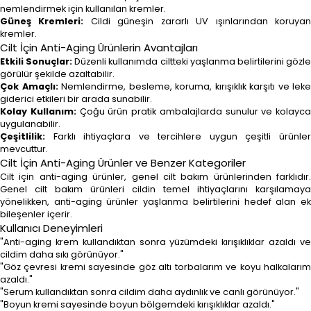
nemlendirmek için kullanılan kremler.
Güneş Kremleri:
Cildi güneşin zararlı UV ışınlarından koruya
kremler.
Cilt İçin Anti-Aging Ürünlerin Avantajları
Etkili Sonuçlar:
Düzenli kullanımda ciltteki yaşlanma belirtilerini gözl
görülür şekilde azaltabilir.
Çok Amaçlı:
Nemlendirme, besleme, koruma, kırışıklık karşıtı ve leke
giderici etkileri bir arada sunabilir.
Kolay Kullanım:
Çoğu ürün pratik ambalajlarda sunulur ve kolayca
uygulanabilir.
Çeşitlilik:
Farklı ihtiyaçlara ve tercihlere uygun çeşitli ürünler
mevcuttur.
Cilt İçin Anti-Aging Ürünler ve Benzer Kategoriler
Cilt için anti-aging ürünler, genel cilt bakım ürünlerinden farklıdır.
Genel cilt bakım ürünleri cildin temel ihtiyaçlarını karşılamaya
yönelikken, anti-aging ürünler yaşlanma belirtilerini hedef alan ek
bileşenler içerir.
Kullanıcı Deneyimleri
"Anti-aging krem kullandıktan sonra yüzümdeki kırışıklıklar azaldı ve
cildim daha sıkı görünüyor."
"Göz çevresi kremi sayesinde göz altı torbalarım ve koyu halkalarım
azaldı."
"Serum kullandıktan sonra cildim daha aydınlık ve canlı görünüyor."
"Boyun kremi sayesinde boyun bölgemdeki kırışıklıklar azaldı."