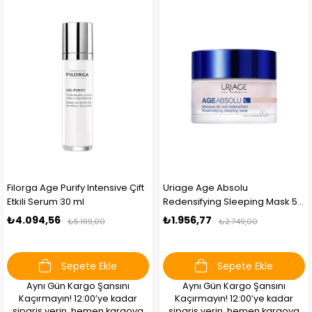
Filorga Age Purify Intensive Çift
Uriage Age Absolu
Etkili Serum 30 ml
Redensifying Sleeping Mask 50
ml
₺4.094,56
₺1.956,77
₺5.199,00
₺2.749,00
Sepete Ekle
Sepete Ekle
Aynı Gün Kargo Şansını
Aynı Gün Kargo Şansını
Kaçırmayın! 12:00’ye kadar
Kaçırmayın! 12:00’ye kadar
sipariş verin, hemen kargoya
sipariş verin, hemen kargoya