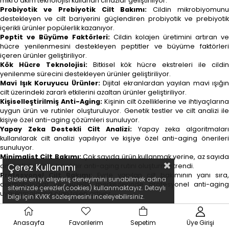
mikro akım teknolojisi kullanan cihazlar geliştiriliyor.
Probiyotik ve Prebiyotik Cilt Bakımı:
Cildin mikrobiyomun
destekleyen ve cilt bariyerini güçlendiren probiyotik ve prebiyotik
içerikli ürünler popülerlik kazanıyor.
Peptit ve Büyüme Faktörleri:
Cildin kolajen üretimini artıran ve
hücre yenilenmesini destekleyen peptitler ve büyüme faktörleri
içeren ürünler geliştiriliyor.
Kök Hücre Teknolojisi:
Bitkisel kök hücre ekstreleri ile cildin
yenilenme sürecini destekleyen ürünler geliştiriliyor.
Mavi Işık Koruyucu Ürünler:
Dijital ekranlardan yayılan mavi ışığın
cilt üzerindeki zararlı etkilerini azaltan ürünler geliştiriliyor.
Kişiselleştirilmiş Anti-Aging:
Kişinin cilt özelliklerine ve ihtiyaçların
uygun ürün ve rutinler oluşturuluyor. Genetik testler ve cilt analizi ile
kişiye özel anti-aging çözümleri sunuluyor.
Yapay Zeka Destekli Cilt Analizi:
Yapay zeka algoritmalar
kullanılarak cilt analizi yapılıyor ve kişiye özel anti-aging önerileri
sunuluyor.
Minimalist Cilt Bakımı:
Çok sayıda ürün kullanmak yerine, az sayıd
Çerez Kullanımı
ama etkili ürünle basit bir anti-aging rutini oluşturma trendi.
Profesyonel Cilt Bakımı:
Evde yapılan cilt bakımının yanı sıra,
Sizlere en iyi alışveriş deneyimini sunabilmek adına
dermatologlar ve güzellik merkezlerinde profesyonel anti-aging
sitemizde çerezler(cookies) kullanmaktayız. Detaylı
uygulamalarına olan talep artıyor.
bilgi için KVKK sözleşmesini inceleyebilirsiniz.
Anasayfa
Favorilerim
Sepetim
Üye Girişi