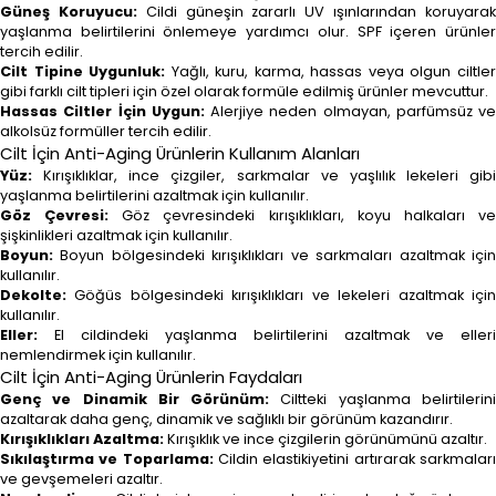
Güneş Koruyucu:
Cildi güneşin zararlı UV ışınlarından koruyara
yaşlanma belirtilerini önlemeye yardımcı olur. SPF içeren ürünler
tercih edilir.
Cilt Tipine Uygunluk:
Yağlı, kuru, karma, hassas veya olgun ciltle
gibi farklı cilt tipleri için özel olarak formüle edilmiş ürünler mevcuttur.
Hassas Ciltler İçin Uygun:
Alerjiye neden olmayan, parfümsüz ve
alkolsüz formüller tercih edilir.
Cilt İçin Anti-Aging Ürünlerin Kullanım Alanları
Yüz:
Kırışıklıklar, ince çizgiler, sarkmalar ve yaşlılık lekeleri gibi
yaşlanma belirtilerini azaltmak için kullanılır.
Göz Çevresi:
Göz çevresindeki kırışıklıkları, koyu halkaları v
şişkinlikleri azaltmak için kullanılır.
Boyun:
Boyun bölgesindeki kırışıklıkları ve sarkmaları azaltmak için
kullanılır.
Dekolte:
Göğüs bölgesindeki kırışıklıkları ve lekeleri azaltmak için
kullanılır.
Eller:
El cildindeki yaşlanma belirtilerini azaltmak ve elleri
nemlendirmek için kullanılır.
Cilt İçin Anti-Aging Ürünlerin Faydaları
Genç ve Dinamik Bir Görünüm:
Ciltteki yaşlanma belirtilerin
azaltarak daha genç, dinamik ve sağlıklı bir görünüm kazandırır.
Kırışıklıkları Azaltma:
Kırışıklık ve ince çizgilerin görünümünü azaltır.
Sıkılaştırma ve Toparlama:
Cildin elastikiyetini artırarak sarkmalar
ve gevşemeleri azaltır.