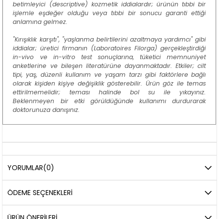
betimleyici (descriptive) kozmetik iddialardır; ürünün tıbbi bir
işlemle eşdeğer olduğu veya tıbbi bir sonucu garanti ettiği
anlamına gelmez.
"Kırışıklık karşıtı", "yaşlanma belirtilerini azaltmaya yardımcı" gibi
iddialar; üretici firmanın (Laboratoires Filorga) gerçekleştirdiği
in-vivo ve in-vitro test sonuçlarına, tüketici memnuniyet
anketlerine ve bileşen literatürüne dayanmaktadır. Etkiler; cilt
tipi, yaş, düzenli kullanım ve yaşam tarzı gibi faktörlere bağlı
olarak kişiden kişiye değişiklik gösterebilir. Ürün göz ile temas
ettirilmemelidir; teması halinde bol su ile yıkayınız.
Beklenmeyen bir etki görüldüğünde kullanımı durdurarak
doktorunuza danışınız.
YORUMLAR
(0)
ÖDEME SEÇENEKLERI
ÜRÜN ÖNERILERI