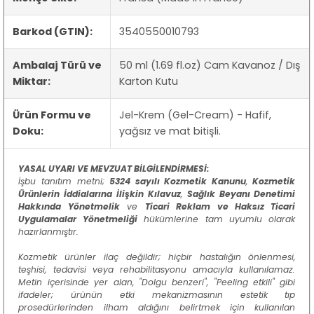
Barkod (GTIN):
3540550010793
Ambalaj Türü ve
50 ml (1.69 fl.oz) Cam Kavanoz / Dış
Miktar:
Karton Kutu
Ürün Formu ve
Jel-Krem (Gel-Cream) - Hafif,
Doku:
yağsız ve mat bitişli.
YASAL UYARI VE MEVZUAT BİLGİLENDİRMESİ:
İşbu tanıtım metni;
5324 sayılı Kozmetik Kanunu
,
Kozmetik
Ürünlerin İddialarına İlişkin Kılavuz
,
Sağlık Beyanı Denetimi
Hakkında Yönetmelik
ve
Ticari Reklam ve Haksız Ticari
Uygulamalar Yönetmeliği
hükümlerine tam uyumlu olarak
hazırlanmıştır.
Kozmetik ürünler ilaç değildir; hiçbir hastalığın önlenmesi,
teşhisi, tedavisi veya rehabilitasyonu amacıyla kullanılamaz.
Metin içerisinde yer alan, "Dolgu benzeri", "Peeling etkili" gibi
ifadeler; ürünün etki mekanizmasının estetik tıp
prosedürlerinden ilham aldığını belirtmek için kullanılan