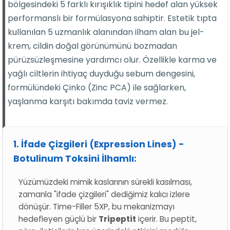
bölgesindeki 5 farklı kırışıklık tipini hedef alan yüksek
performanslı bir formülasyona sahiptir. Estetik tıpta
kullanılan 5 uzmanlık alanından ilham alan bu jel-
krem, cildin doğal görünümünü bozmadan
pürüzsüzleşmesine yardımcı olur. Özellikle karma ve
yağlı ciltlerin ihtiyaç duyduğu sebum dengesini,
formülündeki Çinko (Zinc PCA) ile sağlarken,
yaşlanma karşıtı bakımda taviz vermez.
1. İfade Çizgileri (Expression Lines) -
Botulinum Toksini İlhamlı:
Yüzümüzdeki mimik kaslarının sürekli kasılması,
zamanla "ifade çizgileri" dediğimiz kalıcı izlere
dönüşür. Time-Filler 5XP, bu mekanizmayı
hedefleyen güçlü bir
Tripeptit
içerir. Bu peptit,