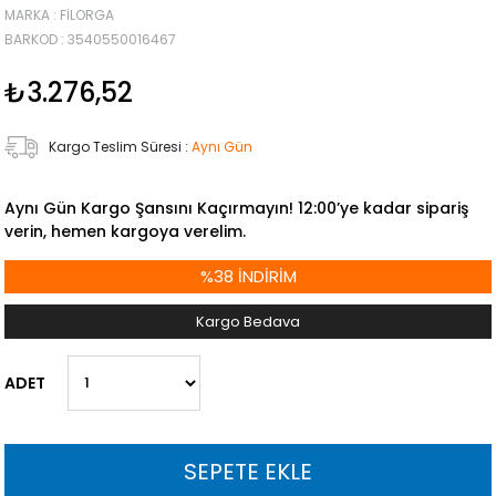
MARKA
:
FILORGA
BARKOD
:
3540550016467
₺3.276,52
Kargo Teslim Süresi
:
Aynı Gün
Aynı Gün Kargo Şansını Kaçırmayın! 12:00’ye kadar sipariş
verin, hemen kargoya verelim.
%
38
İNDIRIM
Kargo Bedava
ADET