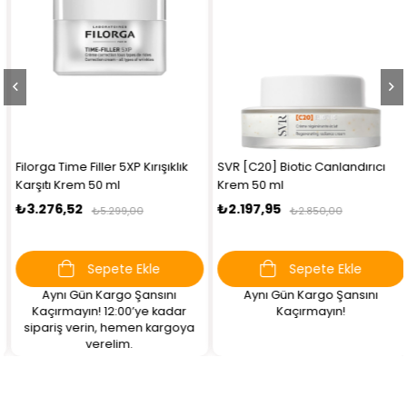
Filorga Time Filler 5XP Kırışıklık
SVR [C20] Biotic Canlandırıcı
Karşıtı Krem 50 ml
Krem 50 ml
₺3.276,52
₺2.197,95
₺5.299,00
₺2.850,00
Sepete Ekle
Sepete Ekle
Aynı Gün Kargo Şansını
Aynı Gün Kargo Şansını
Kaçırmayın! 12:00’ye kadar
Kaçırmayın!
sipariş verin, hemen kargoya
verelim.