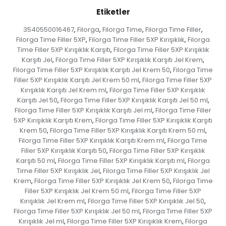
Etiketler
3540550016467
Filorga
Filorga Time
Filorga Time Filler
,
,
,
,
Filorga Time Filler 5XP
Filorga Time Filler 5XP Kırışıklık
Filorga
,
,
Time Filler 5XP Kırışıklık Karşıtı
Filorga Time Filler 5XP Kırışıklık
,
Karşıtı Jel
Filorga Time Filler 5XP Kırışıklık Karşıtı Jel Krem
,
,
Filorga Time Filler 5XP Kırışıklık Karşıtı Jel Krem 50
Filorga Time
,
Filler 5XP Kırışıklık Karşıtı Jel Krem 50 ml
Filorga Time Filler 5XP
,
Kırışıklık Karşıtı Jel Krem ml
Filorga Time Filler 5XP Kırışıklık
,
Karşıtı Jel 50
Filorga Time Filler 5XP Kırışıklık Karşıtı Jel 50 ml
,
,
Filorga Time Filler 5XP Kırışıklık Karşıtı Jel ml
Filorga Time Filler
,
5XP Kırışıklık Karşıtı Krem
Filorga Time Filler 5XP Kırışıklık Karşıtı
,
Krem 50
Filorga Time Filler 5XP Kırışıklık Karşıtı Krem 50 ml
,
,
Filorga Time Filler 5XP Kırışıklık Karşıtı Krem ml
Filorga Time
,
Filler 5XP Kırışıklık Karşıtı 50
Filorga Time Filler 5XP Kırışıklık
,
Karşıtı 50 ml
Filorga Time Filler 5XP Kırışıklık Karşıtı ml
Filorga
,
,
Time Filler 5XP Kırışıklık Jel
Filorga Time Filler 5XP Kırışıklık Jel
,
Krem
Filorga Time Filler 5XP Kırışıklık Jel Krem 50
Filorga Time
,
,
Filler 5XP Kırışıklık Jel Krem 50 ml
Filorga Time Filler 5XP
,
Kırışıklık Jel Krem ml
Filorga Time Filler 5XP Kırışıklık Jel 50
,
,
Filorga Time Filler 5XP Kırışıklık Jel 50 ml
Filorga Time Filler 5XP
,
Kırışıklık Jel ml
Filorga Time Filler 5XP Kırışıklık Krem
Filorga
,
,