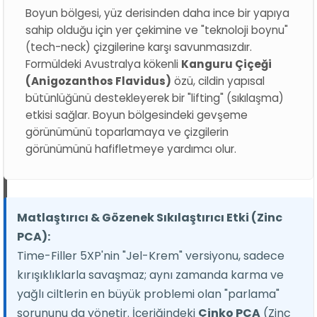
Boyun bölgesi, yüz derisinden daha ince bir yapıya
sahip olduğu için yer çekimine ve "teknoloji boynu"
(tech-neck) çizgilerine karşı savunmasızdır.
Formüldeki Avustralya kökenli
Kanguru Çiçeği
(Anigozanthos Flavidus)
özü, cildin yapısal
bütünlüğünü destekleyerek bir "lifting" (sıkılaşma)
etkisi sağlar. Boyun bölgesindeki gevşeme
görünümünü toparlamaya ve çizgilerin
görünümünü hafifletmeye yardımcı olur.
Matlaştırıcı & Gözenek Sıkılaştırıcı Etki (Zinc
PCA):
Time-Filler 5XP'nin "Jel-Krem" versiyonu, sadece
kırışıklıklarla savaşmaz; aynı zamanda karma ve
yağlı ciltlerin en büyük problemi olan "parlama"
sorununu da yönetir. İçeriğindeki
Çinko PCA
(Zinc