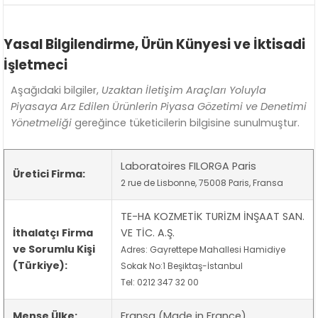
Yasal Bilgilendirme, Ürün Künyesi ve İktisadi
İşletmeci
Aşağıdaki bilgiler,
Uzaktan İletişim Araçları Yoluyla
Piyasaya Arz Edilen Ürünlerin Piyasa Gözetimi ve Denetimi
Yönetmeliği
gereğince tüketicilerin bilgisine sunulmuştur.
Laboratoires FILORGA Paris
Üretici Firma:
2 rue de Lisbonne, 75008 Paris, Fransa
TE-HA KOZMETİK TURİZM İNŞAAT SAN.
İthalatçı Firma
VE TİC. A.Ş.
ve Sorumlu Kişi
Adres: Gayrettepe Mahallesi Hamidiye
(Türkiye):
Sokak No:1 Beşiktaş-İstanbul
Tel: 0212 347 32 00
Menşe Ülke:
Fransa (Made in France)