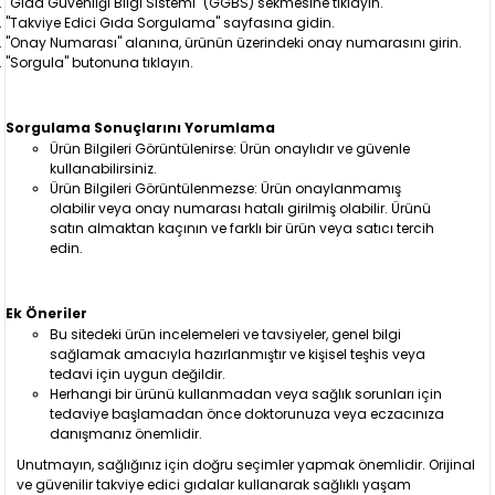
"Gıda Güvenliği Bilgi Sistemi" (GGBS) sekmesine tıklayın.
"Takviye Edici Gıda Sorgulama" sayfasına gidin.
"Onay Numarası" alanına, ürünün üzerindeki onay numarasını girin.
"Sorgula" butonuna tıklayın.
Sorgulama Sonuçlarını Yorumlama
Ürün Bilgileri Görüntülenirse: Ürün onaylıdır ve güvenle
kullanabilirsiniz.
Ürün Bilgileri Görüntülenmezse: Ürün onaylanmamış
olabilir veya onay numarası hatalı girilmiş olabilir. Ürünü
satın almaktan kaçının ve farklı bir ürün veya satıcı tercih
edin.
Ek Öneriler
Bu sitedeki ürün incelemeleri ve tavsiyeler, genel bilgi
sağlamak amacıyla hazırlanmıştır ve kişisel teşhis veya
tedavi için uygun değildir.
Herhangi bir ürünü kullanmadan veya sağlık sorunları için
tedaviye başlamadan önce doktorunuza veya eczacınıza
danışmanız önemlidir.
Unutmayın, sağlığınız için doğru seçimler yapmak önemlidir. Orijinal
ve güvenilir takviye edici gıdalar kullanarak sağlıklı yaşam