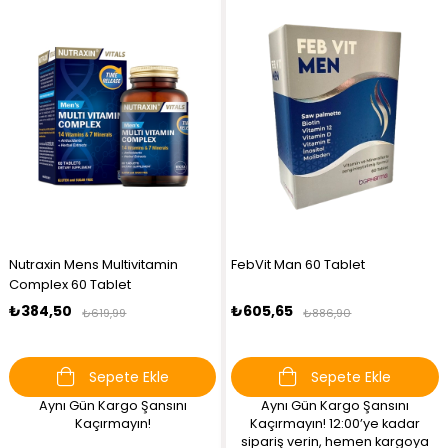
Nutraxin Mens Multivitamin
FebVit Man 60 Tablet
Complex 60 Tablet
₺384,50
₺605,65
₺619,99
₺886,90
Sepete Ekle
Sepete Ekle
Aynı Gün Kargo Şansını
Aynı Gün Kargo Şansını
Kaçırmayın!
Kaçırmayın! 12:00’ye kadar
sipariş verin, hemen kargoya