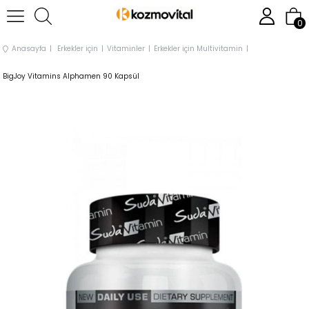
0
Anasayfa
Erkekler için
Vitaminler
Erkekler için Multivitamin
BigJoy Vitamins Alphamen 90 Kapsül