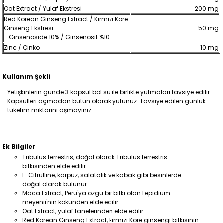
Oat Extract / Yulaf Ekstresi
200 mg
Red Korean Ginseng Extract / Kırmızı Kore
Ginseng Ekstresi
50 mg
- Ginsenoside 10% / Ginsenosit %10
Zinc / Çinko
10 mg
Kullanım Şekli
Yetişkinlerin günde 3 kapsül bol su ile birlikte yutmaları tavsiye edilir.
Kapsülleri açmadan bütün olarak yutunuz. Tavsiye edilen günlük
tüketim miktarını aşmayınız.
Ek Bilgiler
Tribulus terrestris, doğal olarak Tribulus terrestris
bitkisinden elde edilir.
L-Citrulline, karpuz, salatalık ve kabak gibi besinlerde
doğal olarak bulunur.
Maca Extract, Peru'ya özgü bir bitki olan Lepidium
meyenii'nin kökünden elde edilir.
Oat Extract, yulaf tanelerinden elde edilir.
Red Korean Ginseng Extract, kırmızı Kore ginsengi bitkisinin