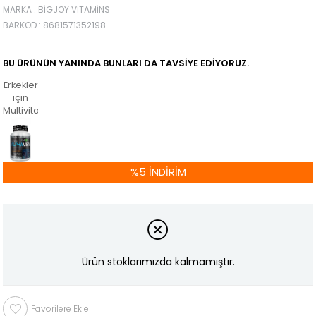
MARKA
:
BIGJOY VITAMINS
BARKOD
:
8681571352198
BU ÜRÜNÜN YANINDA BUNLARI DA TAVSIYE EDIYORUZ.
Erkekler
için
Multivitamin
%
5
İNDIRIM
Ürün stoklarımızda kalmamıştır.
Favorilere Ekle