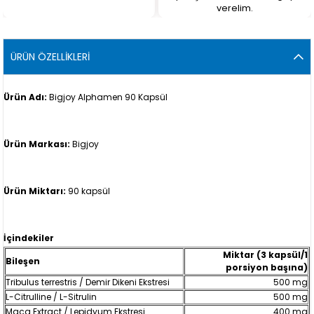
verelim.
ÜRÜN ÖZELLIKLERI
Ürün Adı:
Bigjoy Alphamen 90 Kapsül
Ürün Markası:
Bigjoy
Ürün Miktarı:
90 kapsül
İçindekiler
Miktar (3 kapsül/1
Bileşen
porsiyon başına)
Tribulus terrestris / Demir Dikeni Ekstresi
500 mg
L-Citrulline / L-Sitrulin
500 mg
Maca Extract / Lepidyum Ekstresi
400 mg