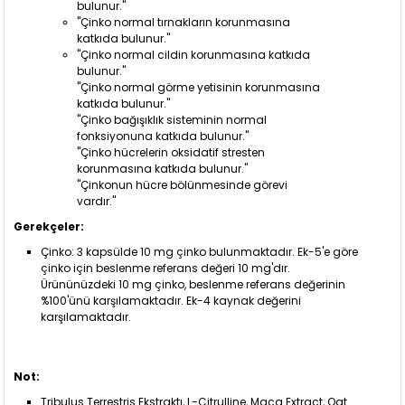
bulunur."
"Çinko normal tırnakların korunmasına
katkıda bulunur."
"Çinko normal cildin korunmasına katkıda
bulunur."
"Çinko normal görme yetisinin korunmasına
katkıda bulunur."
"Çinko bağışıklık sisteminin normal
fonksiyonuna katkıda bulunur."
"Çinko hücrelerin oksidatif stresten
korunmasına katkıda bulunur."
"Çinkonun hücre bölünmesinde görevi
vardır."
Gerekçeler:
Çinko: 3 kapsülde 10 mg çinko bulunmaktadır. Ek-5'e göre
çinko için beslenme referans değeri 10 mg'dır.
Ürününüzdeki 10 mg çinko, beslenme referans değerinin
%100'ünü karşılamaktadır. Ek-4 kaynak değerini
karşılamaktadır.
Not:
Tribulus Terrestris Ekstraktı, L-Citrulline, Maca Extract, Oat