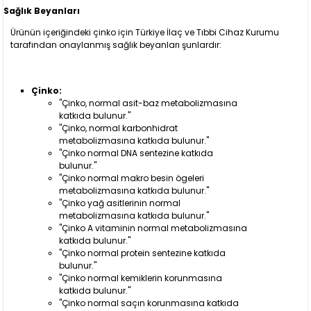
Sağlık Beyanları
Ürünün içeriğindeki çinko için Türkiye İlaç ve Tıbbi Cihaz Kurumu
tarafından onaylanmış sağlık beyanları şunlardır:
Çinko:
"Çinko, normal asit-baz metabolizmasına
katkıda bulunur."
"Çinko, normal karbonhidrat
metabolizmasına katkıda bulunur."
"Çinko normal DNA sentezine katkıda
bulunur."
"Çinko normal makro besin ögeleri
metabolizmasına katkıda bulunur."
"Çinko yağ asitlerinin normal
metabolizmasına katkıda bulunur."
"Çinko A vitaminin normal metabolizmasına
katkıda bulunur."
"Çinko normal protein sentezine katkıda
bulunur."
"Çinko normal kemiklerin korunmasına
katkıda bulunur."
"Çinko normal saçın korunmasına katkıda