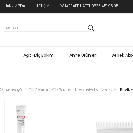
HAKKIMIZDA
İLETİŞİM
WHATSAPP HATTI: 0536 451 95 95
Ağız-Diş Bakımı
Anne Ürünleri
Bebek Akse
Anasayfa
Cilt Bakımı
Yüz Bakımı
Hassasiyet ve Kızarıklık
BioNik