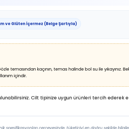
m ve Glüten İçermez (Belge Şartıyla)
 Gözle temasından kaçının, temas halinde bol su ile yıkayınız.
anım içindir.
unabilirsiniz. Cilt tipinize uygun ürünleri tercih ederek 
ik spesifikasyonları çerçevesinde, tüketiciyi en doğru şekilde bilgi