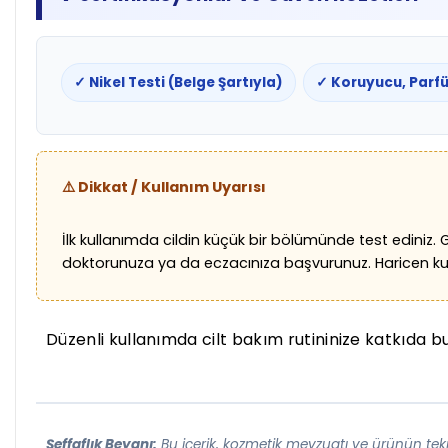
✓ Nikel Testi (Belge Şartıyla)
✓ Koruyucu, Parfü
⚠️ Dikkat / Kullanım Uyarısı
İlk kullanımda cildin küçük bir bölümünde test ediniz.
doktorunuza ya da eczacınıza başvurunuz. Haricen kull
Düzenli kullanımda cilt bakım rutininize katkıda bul
Şeffaflık Beyanı:
Bu içerik, kozmetik mevzuatı ve ürünün tekn