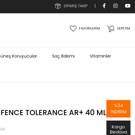
SİPARİŞ TAKİP
FAVORİLERİM
SEPETIM
üneş Koruyucular
Saç Bakımı
Vitaminler
%
34
EFENCE TOLERANCE AR+ 40 ML
İNDIRIM
Kargo
294
Bedava