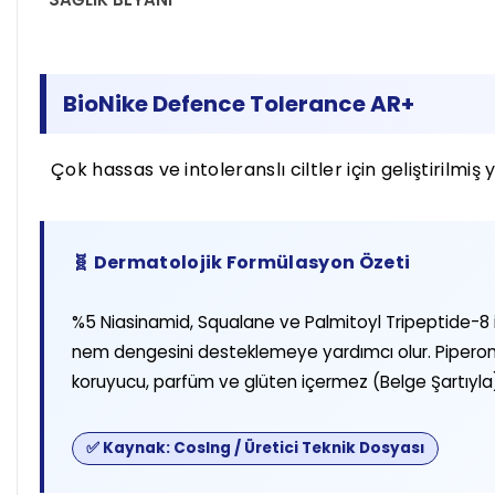
BioNike Defence Tolerance AR+
Çok hassas ve intoleranslı ciltler için geliştirilmi
🧬 Dermatolojik Formülasyon Özeti
%5 Niasinamid, Squalane ve Palmitoyl Tripeptide-8 iç
nem dengesini desteklemeye yardımcı olur. Piperony
koruyucu, parfüm ve glüten içermez (Belge Şartıyla
✅ Kaynak: CosIng / Üretici Teknik Dosyası