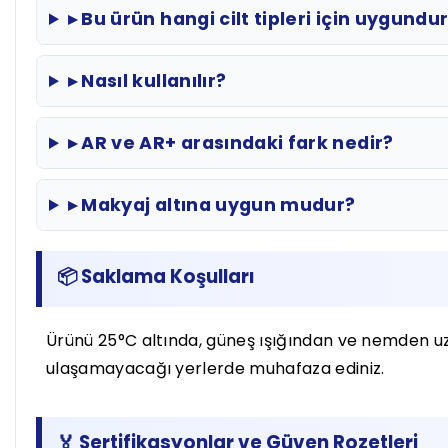
▸ Bu ürün hangi cilt tipleri için uygundu
▸ Nasıl kullanılır?
▸ AR ve AR+ arasındaki fark nedir?
▸ Makyaj altına uygun mudur?
📦 Saklama Koşulları
Ürünü 25°C altında, güneş ışığından ve nemden uzak
ulaşamayacağı yerlerde muhafaza ediniz.
🏅 Sertifikasyonlar ve Güven Rozetleri