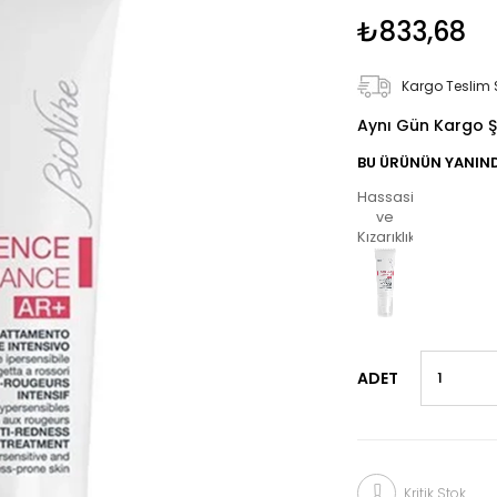
₺833,68
Kargo Teslim 
Aynı Gün Kargo Ş
BU ÜRÜNÜN YANIND
Hassasiyet
ve
Kızarıklık
›
ADET
Kritik Stok