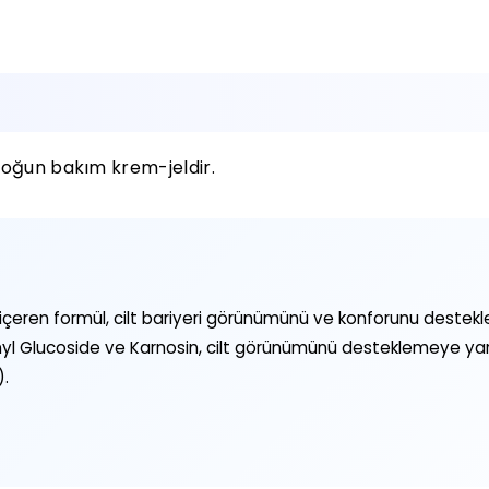
ş yoğun bakım krem-jeldir.
eren formül, cilt bariyeri görünümünü ve konforunu destekleme
l Glucoside ve Karnosin, cilt görünümünü desteklemeye yardım
).