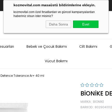
kozmovital.com masaüstü bildirimlerine ekleyin.
kozmovital.com özel fırsatlardan ve güncel kampanyalardan
haberiniz olsun ister misiniz?
Daha Sonra
Evet
suarları
Bebek ve Çocuk Bakımı
Cilt Bakımı
G
Vücut Bakımı
e Defence Tolerance Ar+ 40 ml
BIONIKE D
MARKA
:
BIONIKE
BARKOD
:
8029041111