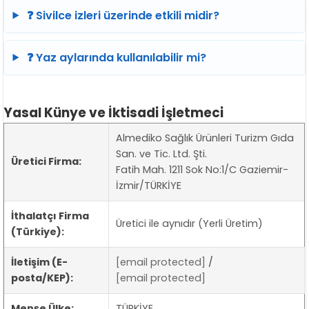
❓ Sivilce izleri üzerinde etkili midir?
❓ Yaz aylarında kullanılabilir mi?
Yasal Künye ve İktisadi İşletmeci
Almediko Sağlık Ürünleri Turizm Gıda
San. ve Tic. Ltd. Şti.
Üretici Firma:
Fatih Mah. 1211 Sok No:1/C Gaziemir-
İzmir/TÜRKİYE
İthalatçı Firma
Üretici ile aynıdır (Yerli Üretim)
(Türkiye):
İletişim (E-
[email protected]
/
posta/KEP):
[email protected]
Menşe Ülke:
TÜRKİYE