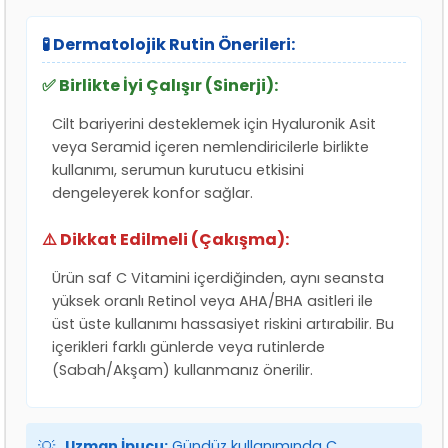
🧪 Dermatolojik Rutin Önerileri:
✅ Birlikte İyi Çalışır (Sinerji):
Cilt bariyerini desteklemek için Hyaluronik Asit
veya Seramid içeren nemlendiricilerle birlikte
kullanımı, serumun kurutucu etkisini
dengeleyerek konfor sağlar.
⚠️ Dikkat Edilmeli (Çakışma):
Ürün saf C Vitamini içerdiğinden, aynı seansta
yüksek oranlı Retinol veya AHA/BHA asitleri ile
üst üste kullanımı hassasiyet riskini artırabilir. Bu
içerikleri farklı günlerde veya rutinlerde
(Sabah/Akşam) kullanmanız önerilir.
💡
Uzman İpucu:
Gündüz kullanımında C