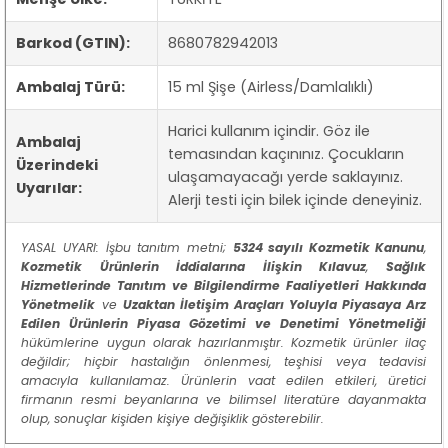
Barkod (GTIN):
8680782942013
Ambalaj Türü:
15 ml Şişe (Airless/Damlalıklı)
Harici kullanım içindir. Göz ile
Ambalaj
temasından kaçınınız. Çocukların
Üzerindeki
ulaşamayacağı yerde saklayınız.
Uyarılar:
Alerji testi için bilek içinde deneyiniz.
YASAL UYARI: İşbu tanıtım metni;
5324 sayılı Kozmetik Kanunu
,
Kozmetik Ürünlerin İddialarına İlişkin Kılavuz
,
Sağlık
Hizmetlerinde Tanıtım ve Bilgilendirme Faaliyetleri Hakkında
Yönetmelik
ve
Uzaktan İletişim Araçları Yoluyla Piyasaya Arz
Edilen Ürünlerin Piyasa Gözetimi ve Denetimi Yönetmeliği
hükümlerine uygun olarak hazırlanmıştır. Kozmetik ürünler ilaç
değildir; hiçbir hastalığın önlenmesi, teşhisi veya tedavisi
amacıyla kullanılamaz. Ürünlerin vaat edilen etkileri, üretici
firmanın resmi beyanlarına ve bilimsel literatüre dayanmakta
olup, sonuçlar kişiden kişiye değişiklik gösterebilir.