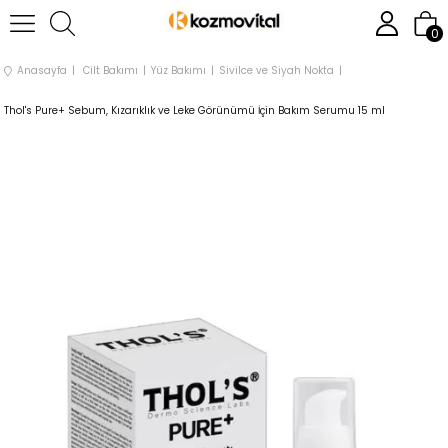
0
Anasayfa
Cilt Bakımı
Yüz Bakımı
Sivilce ve Siyah Nokta
Thol's Pure+ Sebum, Kızarıklık ve Leke Görünümü İçin Bakım Serumu 15 ml