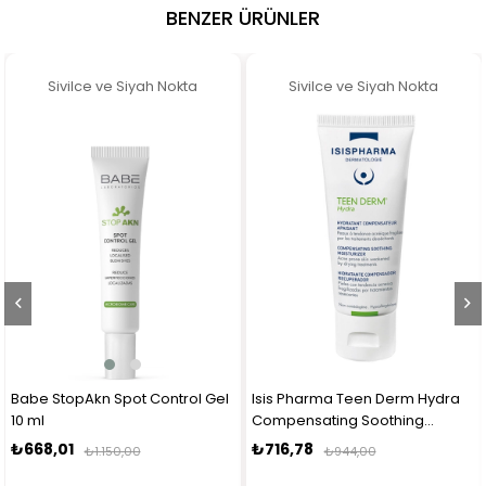
BENZER ÜRÜNLER
Sivilce ve Siyah Nokta
Sivilce ve Siyah Nokta
Babe StopAkn Spot Control Gel
Isis Pharma Teen Derm Hydra
10 ml
Compensating Soothing
Moisturizer 40ml
₺668,01
₺716,78
₺1.150,00
₺944,00