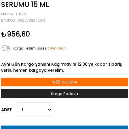
SERUMU 15 ML
MARKA
:
THOLS
BARKOD
:
8680782942013
₺956,60
Kargo Teslim Süresi
:
Aynı Gün
Aynı Gün Kargo Şansını Kaçırmayın! 12:00’ye kadar sipariş
verin, hemen kargoya verelim.
%
20
İNDIRIM
Kargo Bedava
ADET