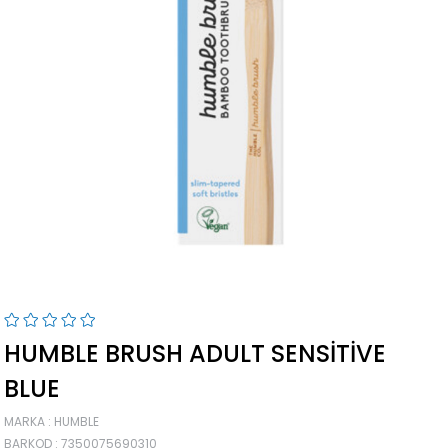
HUMBLE BRUSH ADULT SENSITIVE
BLUE
MARKA
:
HUMBLE
BARKOD
:
7350075690310