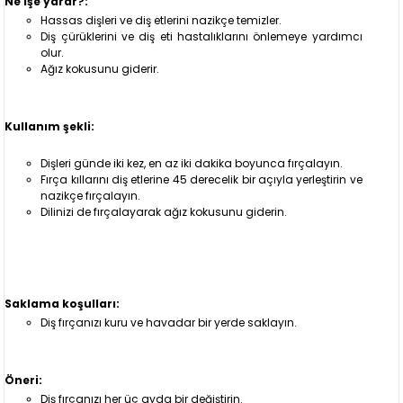
Ne işe yarar?:
Hassas dişleri ve diş etlerini nazikçe temizler.
Diş çürüklerini ve diş eti hastalıklarını önlemeye yardımcı
olur.
Ağız kokusunu giderir.
Kullanım şekli:
Dişleri günde iki kez, en az iki dakika boyunca fırçalayın.
Fırça kıllarını diş etlerine 45 derecelik bir açıyla yerleştirin ve
nazikçe fırçalayın.
Dilinizi de fırçalayarak ağız kokusunu giderin.
Saklama koşulları:
Diş fırçanızı kuru ve havadar bir yerde saklayın.
Öneri:
Diş fırçanızı her üç ayda bir değiştirin.