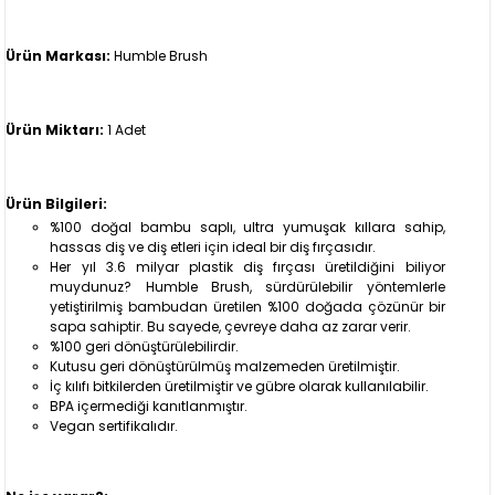
Ürün Markası:
Humble Brush
Ürün Miktarı:
1 Adet
Ürün Bilgileri:
%100 doğal bambu saplı, ultra yumuşak kıllara sahip,
hassas diş ve diş etleri için ideal bir diş fırçasıdır.
Her yıl 3.6 milyar plastik diş fırçası üretildiğini biliyor
muydunuz? Humble Brush, sürdürülebilir yöntemlerle
yetiştirilmiş bambudan üretilen %100 doğada çözünür bir
sapa sahiptir. Bu sayede, çevreye daha az zarar verir.
%100 geri dönüştürülebilirdir.
Kutusu geri dönüştürülmüş malzemeden üretilmiştir.
İç kılıfı bitkilerden üretilmiştir ve gübre olarak kullanılabilir.
BPA içermediği kanıtlanmıştır.
Vegan sertifikalıdır.