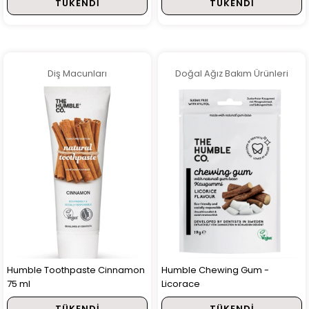
TÜKENDI
TÜKENDI
Diş Macunları
Doğal Ağız Bakım Ürünleri
Humble Toothpaste Cinnamon
Humble Chewing Gum -
75 ml
Licorace
TÜKENDI
TÜKENDI