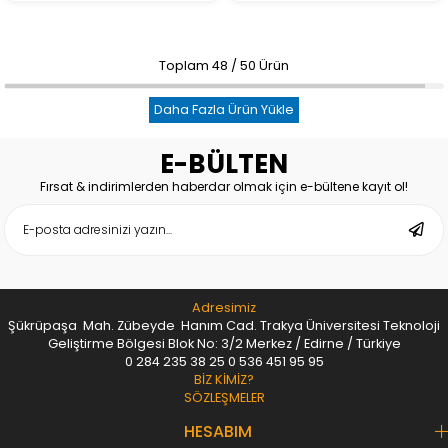
Toplam
48
/
50
Ürün
Daha Fazla Ürün Yükle
E-BÜLTEN
Fırsat & indirimlerden haberdar olmak için e-bültene kayıt ol!
Adresimiz
Şükrüpaşa Mah. Zübeyde Hanım Cad. Trakya Üniversitesi Teknoloji
Geliştirme Bölgesi Blok No: 3/2 Merkez / Edirne / Türkiye
0 284 235 38 25
0 536 451 95 95
BİZ KİMİZ?
SÖZLEŞMELER
HESABIM