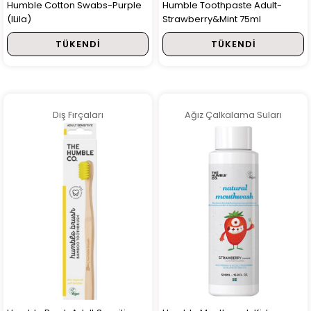
Humble Cotton Swabs-Purple
Humble Toothpaste Adult-
(lLila)
Strawberry&Mint 75ml
TÜKENDI
TÜKENDI
Diş Fırçaları
Ağız Çalkalama Suları