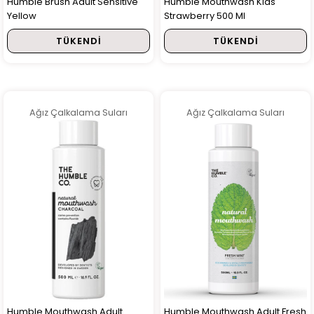
Humble Brush Adult Sensitive
Humble Mouthwash Kids
Yellow
Strawberry 500 Ml
TÜKENDI
TÜKENDI
Ağız Çalkalama Suları
Ağız Çalkalama Suları
Humble Mouthwash Adult
Humble Mouthwash Adult Fresh