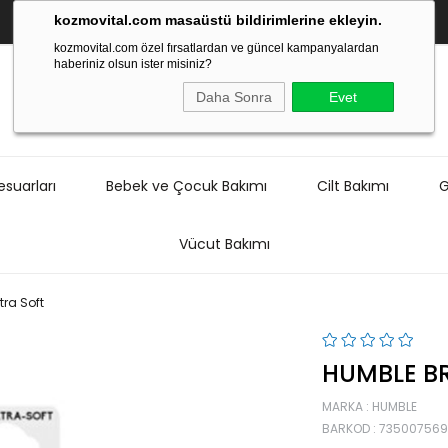
kozmovital.com masaüstü bildirimlerine ekleyin.
kozmovital.com özel fırsatlardan ve güncel kampanyalardan
haberiniz olsun ister misiniz?
Daha Sonra
Evet
suarları
Bebek ve Çocuk Bakımı
Cilt Bakımı
G
Vücut Bakımı
tra Soft
HUMBLE BR
MARKA
:
HUMBLE
BARKOD
:
73500756