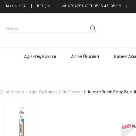
HAKKIMIZDA
İLETİŞİM
WHATSAPP HATTI: 0536 451 95 95
Ağız-Diş Bakımı
Anne Ürünleri
Bebek Akse
Anasayfa
Ağız-Diş Bakımı
Diş Fırçaları
Humble Brush Baby Blue Ul