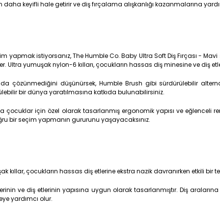
n daha keyifli hale getirir ve diş fırçalama alışkanlığı kazanmalarına yardı
m yapmak istiyorsanız, The Humble Co. Baby Ultra Soft Diş Fırçası - Mavi 
Ultra yumuşak nylon-6 kılları, çocukların hassas diş minesine ve diş etleri
oğada çözünmediğini düşünürsek, Humble Brush gibi sürdürülebilir alterna
bilir bir dünya yaratılmasına katkıda bulunabilirsiniz.
 çocuklar için özel olarak tasarlanmış ergonomik yapısı ve eğlenceli ren
doğru bir seçim yapmanın gururunu yaşayacaksınız.
k kıllar, çocukların hassas diş etlerine ekstra nazik davranırken etkili bir tem
erinin ve diş etlerinin yapısına uygun olarak tasarlanmıştır. Diş aralarına u
meye yardımcı olur.