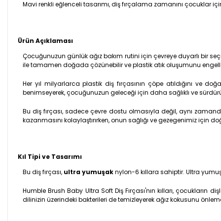
Mavi renkli eğlenceli tasarımı, diş fırçalama zamanını çocuklar içi
Ürün Açıklaması
Çocuğunuzun günlük ağız bakım rutini için çevreye duyarlı bir seçi
ile tamamen doğada çözünebilir ve plastik atık oluşumunu engeller. 
Her yıl milyarlarca plastik diş fırçasının çöpe atıldığını ve d
benimseyerek, çocuğunuzun geleceği için daha sağlıklı ve sürdürüle
Bu diş fırçası, sadece çevre dostu olmasıyla değil, aynı zamanda
kazanmasını kolaylaştırırken, onun sağlığı ve gezegenimiz için 
Kıl Tipi ve Tasarımı
Bu diş fırçası,
ultra yumuşak
nylon-6 kıllara sahiptir. Ultra yumuşa
Humble Brush Baby Ultra Soft Diş Fırçası'nın kılları, çocukların dişl
dilinizin üzerindeki bakterileri de temizleyerek ağız kokusunu önle