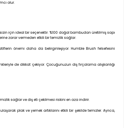
mcı olur.
sizin için ideal bir seçenektir. %100 doğal bambudan üretilmiş sapı
ne zarar vermeden etkili bir temizlik sağlar.
tiflerin önemi daha da belirginleşiyor. Humble Brush felsefesini
kleriyle de dikkat çekiyor. Çocuğunuzun diş fırçalama alışkanlığı
izlik sağlar ve diş eti çekilmesi riskini en aza indirir.
laşarak plak ve yemek artıklarını etkili bir şekilde temizler. Ayrıca,