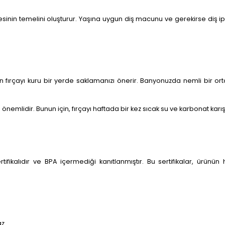
mesinin temelini oluşturur. Yaşına uygun diş macunu ve gerekirse diş ipi i
n fırçayı kuru bir yerde saklamanızı önerir. Banyonuzda nemli bir 
nemlidir. Bunun için, fırçayı haftada bir kez sıcak su ve karbonat karış
ikalıdır ve BPA içermediği kanıtlanmıştır. Bu sertifikalar, ürünün
z.