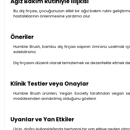
Ağız Bakım Rutiniyle İlişkisi
Bu diş fırçası, çocuğunuzun etkili bir ağız bakım rutini geliştir
hastalıklarının önlenmesine yardımcı olur.
Öneriler
Humble Brush, bambu diş fırçası sapının ömrünü uzatmak içi
edebilirsiniz.
Diş fırçasını düzenli olarak temizlemek ve dezenfekte etmek de ö
Klinik Testler veya Onaylar
Humble Brush ürünleri, Vegan Society tarafından vegan sertif
maddesinden arındırılmış olduğunu gösterir.
Uyarılar ve Yan Etkiler
Ürün, doğru kullanıldığında herhangi bir yan etkiye neden olma