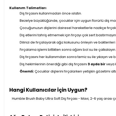
Kullanım Talimatları
Diş fırçasını kullanmadan önce ıslatın.
Bezelye büyüklüğünde, çocuklar için uygun florürlü diş ma
Çocuğunuzun dişlerini dairesel hareketlerle nazikçe fırçala
Diş etlerini tahriş etmemek için fırçayı çok sert bastırmayın
Dilinizi de fırçalayarak ağız kokusunu önleyin ve bakterileri 
Fırçalama işlemi bittikten sonra ağzını bol su ile çalkalayın
Diş fırçasını her kullanımdan sonra temiz su ile yıkayın v
Diş hekimlerinin önerdiği gibi diş fırçasını
3 ayda bir
veya k
Önemli:
Çocuklar dişlerini fırçalarken yetişkin gözetimi alt
Hangi Kullanıcılar İçin Uygun?
Humble Brush Baby Ultra Soft Diş Fırçası - Mavi, 2-6 yaş arası ç