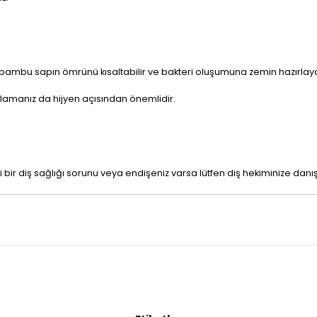
r bambu sapın ömrünü kısaltabilir ve bakteri oluşumuna zemin hazırlayab
aklamanız da hijyen açısından önemlidir.
ir diş sağlığı sorunu veya endişeniz varsa lütfen diş hekiminize danış