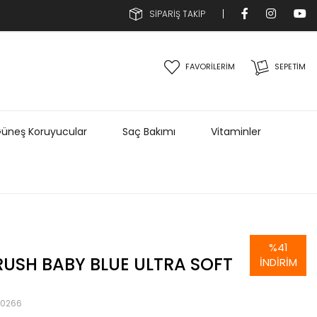
SİPARİŞ TAKİP
FAVORİLERİM
SEPETIM
üneş Koruyucular
Saç Bakımı
Vitaminler
%
41
USH BABY BLUE ULTRA SOFT
İNDIRIM
90266