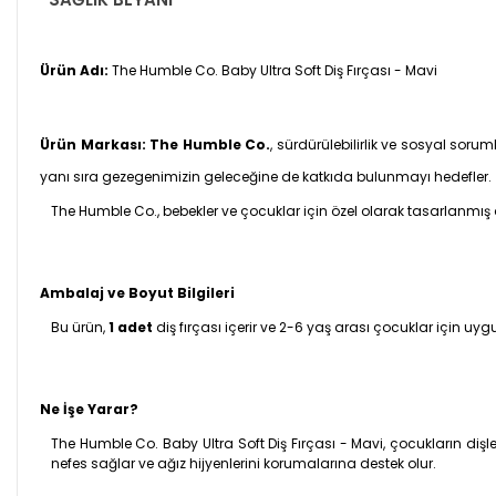
Ürün Adı:
The Humble Co. Baby Ultra Soft Diş Fırçası - Mavi
Ürün Markası:
The Humble Co.
, sürdürülebilirlik ve sosyal soru
yanı sıra gezegenimizin geleceğine de katkıda bulunmayı hedefler.
The Humble Co., bebekler ve çocuklar için özel olarak tasarlanmış ağı
Ambalaj ve Boyut Bilgileri
Bu ürün,
1 adet
diş fırçası içerir ve 2-6 yaş arası çocuklar için uyg
Ne İşe Yarar?
The Humble Co. Baby Ultra Soft Diş Fırçası - Mavi, çocukların dişleri
nefes sağlar ve ağız hijyenlerini korumalarına destek olur.