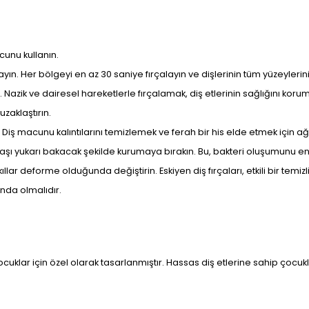
cunu kullanın.
yın. Her bölgeyi en az 30 saniye fırçalayın ve dişlerinin tüm yüzeyleri
. Nazik ve dairesel hareketlerle fırçalamak, diş etlerinin sağlığını koru
uzaklaştırın.
. Diş macunu kalıntılarını temizlemek ve ferah bir his elde etmek için ağz
e başı yukarı bakacak şekilde kurumaya bırakın. Bu, bakteri oluşumunu 
ıllar deforme olduğunda değiştirin. Eskiyen diş fırçaları, etkili bir temiz
ında olmalıdır.
ocuklar için özel olarak tasarlanmıştır. Hassas diş etlerine sahip çocuk