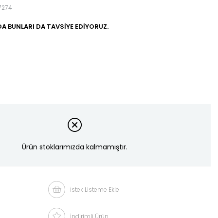
7274
A BUNLARI DA TAVSIYE EDIYORUZ.
Ürün stoklarımızda kalmamıştır.
İstek Listeme Ekle
İndirimli Ürün