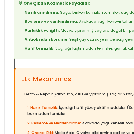
💚 Öne Çıkan Kozmetik Faydalar:
Nazik arındırma:
Saçta biriken kalıntıları temizler, saç der
Besleme ve canlandırma:
Avokado yağı, kenevir tohumu y
Parlaklık ve ışıltı:
Mat ve yıpranmış saçlara doğal bir parl
Antioksidan koruma:
Yeşil çay özü sayesinde saçı çevre
Hafif temizlik:
Saçı ağırlaştırmadan temizler, günlük ku
Etki Mekanizması
Detox & Repair Şampuan, kuru ve yıpranmış saçların ihtiyaç
1. Nazik Temizlik:
İçerdiği hafif yüzey aktif maddeler (So
bozmadan temizler.
2. Besleme ve Nemlendirme:
Avokado yağı, kenevir tohumu
3. Onarıcı Etki:
Malic Acid, Glycine gibi amino asitler ve