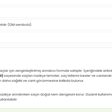
elidir (12M sembolü).
açlar için zenginleştirilmiş arındırıcı formüle sahiptir. İçeriğindeki ant
l)
sayesinde saçları nazikçe temizler, saç tellerini besler ve canlandı
ın daha sağlıklı ve canlı görünmesine katkıda bulunur.
nı nazikçe arındırırken saçın doğal nem dengesini korur. Düzenli kullanımd
lanılabilir.