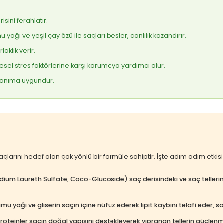
isini ferahlatır.
ağı ve yeşil çay özü ile saçları besler, canlılık kazandırır.
aklık verir.
sel stres faktörlerine karşı korumaya yardımcı olur.
llanıma uygundur.
larını hedef alan çok yönlü bir formüle sahiptir. İşte adım adım etkisi
dium Laureth Sulfate, Coco-Glucoside) saç derisindeki ve saç tellerinde
 yağı ve gliserin saçın içine nüfuz ederek lipit kaybını telafi eder, sa
 proteinler saçın doğal yapısını destekleyerek yıpranan tellerin güçle