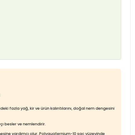
:
ki fazla yağ, kir ve ürün kalıntılarını, doğal nem dengesini
çı besler ve nemlendirir.
nmesine yardımcı olur. Polyquaternium-10 saç yüzeyinde