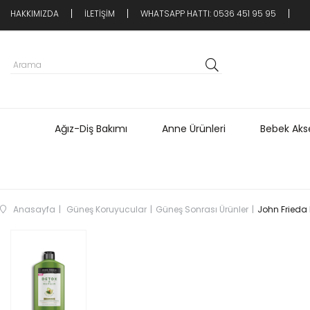
HAKKIMIZDA
İLETİŞİM
WHATSAPP HATTI: 0536 451 95 95
Ağız-Diş Bakımı
Anne Ürünleri
Bebek Akse
Anasayfa
Güneş Koruyucular
Güneş Sonrası Ürünler
John Frieda 