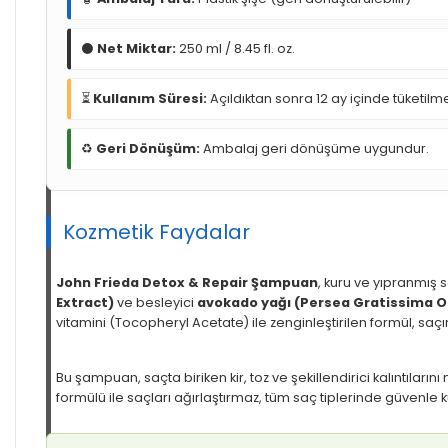
⚫
Net Miktar:
250 ml / 8.45 fl. oz.
⏳
Kullanım Süresi:
Açıldıktan sonra 12 ay içinde tüketilm
♻️
Geri Dönüşüm:
Ambalaj geri dönüşüme uygundur.
Kozmetik Faydalar
John Frieda Detox & Repair Şampuan
, kuru ve yıpranmış s
Extract)
ve besleyici
avokado yağı (Persea Gratissima Oi
vitamini (Tocopheryl Acetate) ile zenginleştirilen formül, saç
Bu şampuan, saçta biriken kir, toz ve şekillendirici kalıntıları
formülü ile saçları ağırlaştırmaz, tüm saç tiplerinde güvenle kul