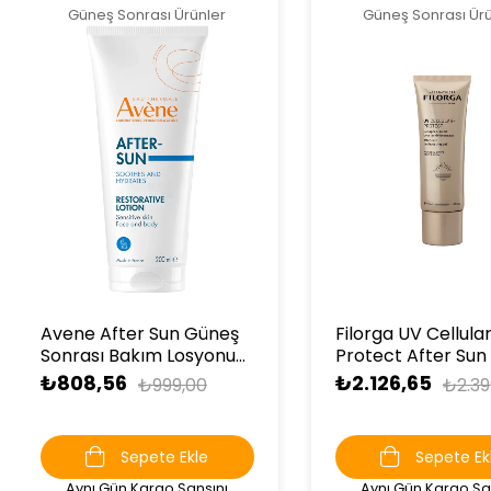
Güneş Sonrası Ürünler
Güneş Sonrası Ürü
Avene After Sun Güneş
Filorga UV Cellula
Sonrası Bakım Losyonu
Protect After Sun
200 ml
Boosting Gel 125 
₺808,56
₺2.126,65
₺999,00
₺2.39
Sepete Ekle
Sepete Ek
Aynı Gün Kargo Şansını
Aynı Gün Kargo Şa