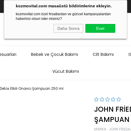
kozmovital.com masaüstü bildirimlerine ekleyin.
kozmovital.com özel fırsatlardan ve güncel kampanyalardan
haberiniz olsun ister misiniz?
Daha Sonra
Evet
suarları
Bebek ve Çocuk Bakımı
Cilt Bakımı
G
Vücut Bakımı
Detox Etkili Onarıcı Şampuan 250 ml
JOHN FRIE
ŞAMPUAN 
MARKA
:
JOHN FRIEDA