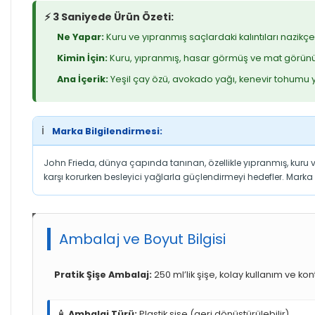
⚡ 3 Saniyede Ürün Özeti:
Ne Yapar:
Kuru ve yıpranmış saçlardaki kalıntıları nazikçe 
Kimin İçin:
Kuru, yıpranmış, hasar görmüş ve mat görünü
Ana İçerik:
Yeşil çay özü, avokado yağı, kenevir tohumu y
ℹ️
Marka Bilgilendirmesi:
John Frieda, dünya çapında tanınan, özellikle yıpranmış, kuru ve r
karşı korurken besleyici yağlarla güçlendirmeyi hedefler. Marka 
Ambalaj ve Boyut Bilgisi
Pratik Şişe Ambalaj:
250 ml’lik şişe, kolay kullanım ve kon
🧴
Ambalaj Türü:
Plastik şişe (geri dönüştürülebilir)