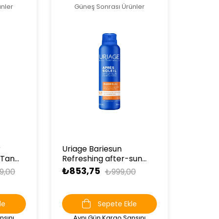
nler
Güneş Sonrası Ürünler
r
Uriage Bariesun
 Tan
Refreshing after-sun
ml
mist 150 ml
₺853,75
9,00
₺999,00
le
Sepete Ekle
nsını
Aynı Gün Kargo Şansını