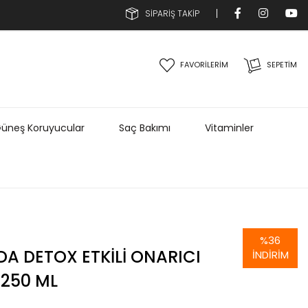
SİPARİŞ TAKİP
FAVORİLERİM
SEPETIM
üneş Koruyucular
Saç Bakımı
Vitaminler
%
36
DA DETOX ETKILI ONARICI
İNDIRIM
250 ML