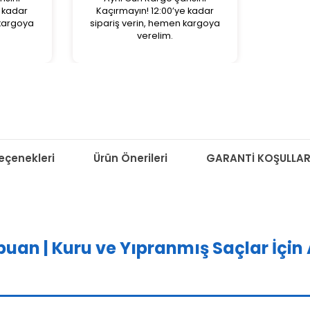
e kadar
Kaçırmayın! 12:00’ye kadar
 kargoya
sipariş verin, hemen kargoya
verelim.
çenekleri
Ürün Önerileri
GARANTİ KOŞULLAR
uan | Kuru ve Yıpranmış Saçlar İçin