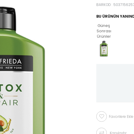
BARKOD
:
503715625
BU ÜRÜNÜN YANIND
Güneş
Sonrası
Ürünler
Favorilere Ekle
Karşılaştır