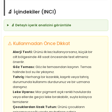
🔬 İçindekiler (INCI)
🔬 Detaylı içerik analizini görüntüle
⚠️ Kullanmadan Önce Dikkat
Alerji Testi:
Ürünü ilk kez kullanıyorsanız, küçük bir
cilt bölgesinde 48 saat öncesinde test etmeniz
önerilir.
Göz Teması:
Göz ile temasından kaçının. Temas
halinde bol su ile yıkayınız.
Tahriş:
Herhangi bir kızarıklık, kaşıntı veya tahriş
durumunda kullanımı durdurunuz ve bir uzmana
danışınız.
Leke Uyarısı:
Mor pigment açık renkli havlularda
veya ellerde geçici leke bırakabilir, suyla kolayca
temizlenir.
Çocuklardan Uzak Tutun:
Ürünü çocukların
erişemeyeceği yerde muhafaza ediniz.