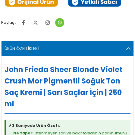
Paylaş :
ÜRÜN ÖZELLIKLERI
John Frieda Sheer Blonde Violet
Crush Mor Pigmentli Soğuk Ton
Saç Kremi | Sarı Saçlar İçin | 250
ml
⚡ 3 Saniyede Ürün Özeti:
Ne Yapar:
İstenmeyen sarı ve bakır tonlarının görünümünü