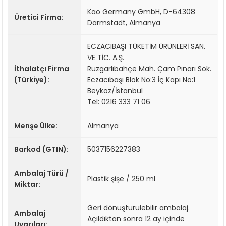
Kao Germany GmbH, D-64308
Üretici Firma:
Darmstadt, Almanya
ECZACIBAŞI TÜKETİM ÜRÜNLERİ SAN.
VE TİC. A.Ş.
İthalatçı Firma
Rüzgarlıbahçe Mah. Çam Pınarı Sok.
(Türkiye):
Eczacıbaşı Blok No:3 İç Kapı No:1
Beykoz/İstanbul
Tel: 0216 333 71 06
Menşe Ülke:
Almanya
Barkod (GTIN):
5037156227383
Ambalaj Türü /
Plastik şişe / 250 ml
Miktar:
Geri dönüştürülebilir ambalaj.
Ambalaj
Açıldıktan sonra 12 ay içinde
Uyarıları: