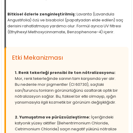
Bitkisel özlerle zenginleştirilmiş:
Lavanta (Lavandula
Angustifolia) özü ve bisabolol (papatyadan elde edilen) saç
derisini rahatlatmaya yardımcı olur. Formül ayrıca UV filtresi
(Ethylhexyl Methoxycinnamate, Benzophenone-4) içerir.
Etki Mekanizması
1. Renk tekerleği prensibi ile ton nötralizasyonu:
Mor, renk tekerleğinde sarının tam karşısında yer alır.
Bu nedenle mor pigmentler (CI 60730), saçtaki
sarı/turuncu tonların görünürlüğünü azaltarak optik bir
nötralizasyon sağlar. Bu, fiziksel bir etki olmayıp, ışığın
yansımasıyla ilgili kozmetik bir görünüm değişikliğidir.
2. Yumuşatma ve pürüzsüzleştirme:
İçeriğindeki
katyonik yüzey aktifler (Behentrimonium Chloride,
Cetrimonium Chloride) saçın negatif yükünü nötralize