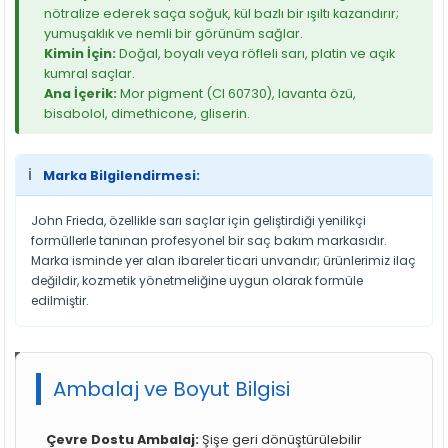
nötralize ederek saça soğuk, kül bazlı bir ışıltı kazandırır;
yumuşaklık ve nemli bir görünüm sağlar.
Kimin İçin:
Doğal, boyalı veya röfleli sarı, platin ve açık
kumral saçlar.
Ana İçerik:
Mor pigment (CI 60730), lavanta özü,
bisabolol, dimethicone, gliserin.
ℹ️
Marka Bilgilendirmesi:
John Frieda, özellikle sarı saçlar için geliştirdiği yenilikçi
formüllerle tanınan profesyonel bir saç bakım markasıdır.
Marka isminde yer alan ibareler ticari unvandır; ürünlerimiz ilaç
değildir, kozmetik yönetmeliğine uygun olarak formüle
edilmiştir.
Ambalaj ve Boyut Bilgisi
Çevre Dostu Ambalaj:
Şişe geri dönüştürülebilir