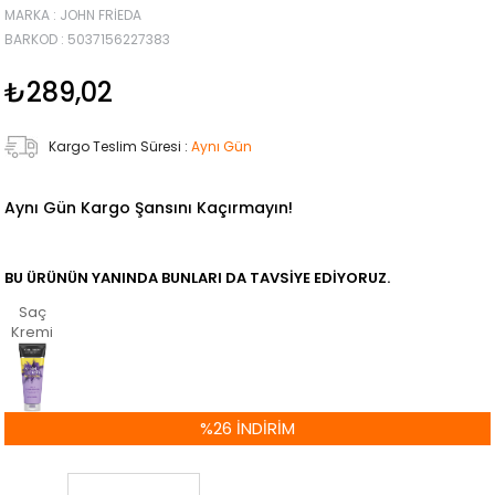
MARKA
:
JOHN FRIEDA
BARKOD
:
5037156227383
₺289,02
Kargo Teslim Süresi
:
Aynı Gün
Aynı Gün Kargo Şansını Kaçırmayın!
BU ÜRÜNÜN YANINDA BUNLARI DA TAVSIYE EDIYORUZ.
Saç
Kremi
%
26
İNDIRIM