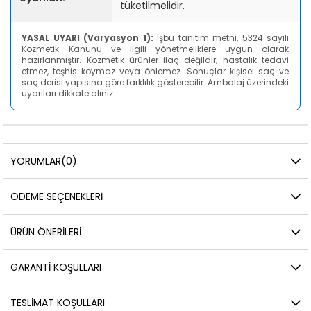
tüketilmelidir.
YASAL UYARI (Varyasyon 1):
İşbu tanıtım metni, 5324 sayılı
Kozmetik Kanunu ve ilgili yönetmeliklere uygun olarak
hazırlanmıştır. Kozmetik ürünler ilaç değildir; hastalık tedavi
etmez, teşhis koymaz veya önlemez. Sonuçlar kişisel saç ve
saç derisi yapısına göre farklılık gösterebilir. Ambalaj üzerindeki
uyarıları dikkate alınız.
YORUMLAR
(0)
ÖDEME SEÇENEKLERI
ÜRÜN ÖNERILERI
GARANTİ KOŞULLARI
TESLİMAT KOŞULLARI