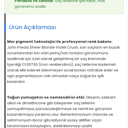
Parlaklık ve canlılık:
Saç tellerine ışıltı katar, mat
görünümü azaltır.
Ürün Açıklaması
Mor pigment teknolojisi ile profesyonel renk bakımı:
John Frieda Sheer Blonde Violet Crush, sarı saçların en büyük
sorunlarından biri olan pirinç/sarı tonların görünümünü
azaltmak için özel olarak geliştirilmiş bir saç kreminidir.
İçerdiği CI 60730 (mor renklendirici), saç tellerine kademeli
olarak etki ederek istenmeyen sıcak tonları nötralize eder ve
aşırı pigmentasyon riski olmadan saça soğuk bir ışıltı
kazandırır.
Yoğun yumuşatıcı ve nemlendirici etki:
Gliserin, setearil
alkol ve dimethicone gibi bileşenler saç tellerini
yumuşatmaya, pürüzsüzleştirmeye ve nemli bir görünüm
kazandırmaya yardımcı olur. Behentrimonium chloride ve
setrimonyum klorür gibi katyonik yüzey aktifler saçın
taranmasını kolaylaştırır, elektriklenmeyi azaltır.