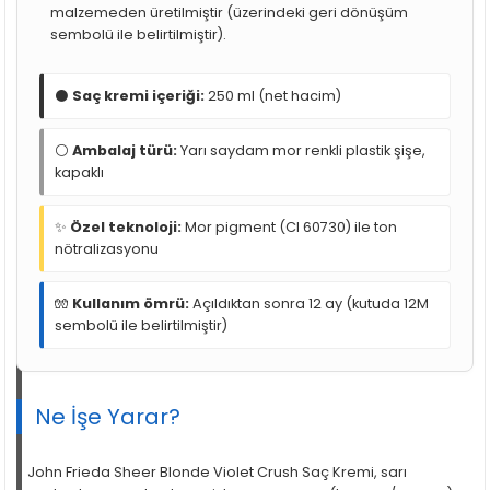
malzemeden üretilmiştir (üzerindeki geri dönüşüm
sembolü ile belirtilmiştir).
⚫
Saç kremi içeriği:
250 ml (net hacim)
⚪
Ambalaj türü:
Yarı saydam mor renkli plastik şişe,
kapaklı
✨
Özel teknoloji:
Mor pigment (CI 60730) ile ton
nötralizasyonu
🧤
Kullanım ömrü:
Açıldıktan sonra 12 ay (kutuda 12M
sembolü ile belirtilmiştir)
Ne İşe Yarar?
John Frieda Sheer Blonde Violet Crush Saç Kremi, sarı