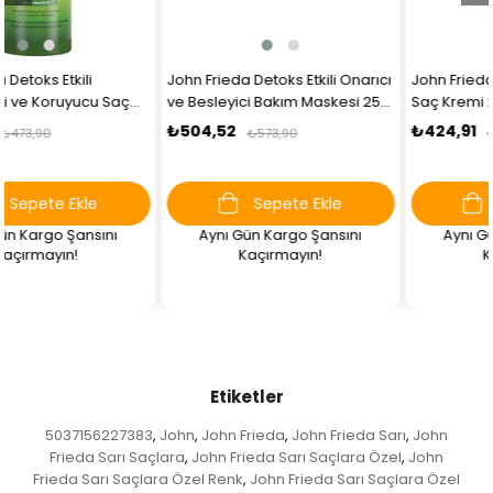
John Frieda Detoks Etkili Onarıcı
John Frieda Sarı Saçlara Özel
ve Besleyici Bakım Maskesi 250
Saç Kremi 250 ml
ml
₺504,52
₺424,91
₺573,90
₺488,90
Sepete Ekle
Sepete Ekle
Aynı Gün Kargo Şansını
Aynı Gün Kargo Şansını
Kaçırmayın!
Kaçırmayın!
Etiketler
5037156227383
John
John Frieda
John Frieda Sarı
John
,
,
,
,
Frieda Sarı Saçlara
John Frieda Sarı Saçlara Özel
John
,
,
Frieda Sarı Saçlara Özel Renk
John Frieda Sarı Saçlara Özel
,