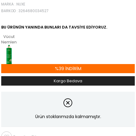
MARKA
:
NUXE
BARKOD
:
3264680034527
BU ÜRÜNÜN YANINDA BUNLARI DA TAVSIYE EDIYORUZ.
Vücut
Nemlendiricileri
%
39
İNDIRIM
Kargo Bedava
Ürün stoklarımızda kalmamıştır.