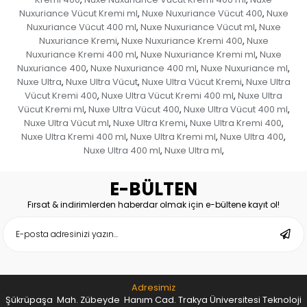
Nuxuriance Vücut Kremi ml
Nuxe Nuxuriance Vücut 400
Nuxe
,
,
Nuxuriance Vücut 400 ml
Nuxe Nuxuriance Vücut ml
Nuxe
,
,
Nuxuriance Kremi
Nuxe Nuxuriance Kremi 400
Nuxe
,
,
Nuxuriance Kremi 400 ml
Nuxe Nuxuriance Kremi ml
Nuxe
,
,
Nuxuriance 400
Nuxe Nuxuriance 400 ml
Nuxe Nuxuriance ml
,
,
,
Nuxe Ultra
Nuxe Ultra Vücut
Nuxe Ultra Vücut Kremi
Nuxe Ultra
,
,
,
Vücut Kremi 400
Nuxe Ultra Vücut Kremi 400 ml
Nuxe Ultra
,
,
Vücut Kremi ml
Nuxe Ultra Vücut 400
Nuxe Ultra Vücut 400 ml
,
,
,
Nuxe Ultra Vücut ml
Nuxe Ultra Kremi
Nuxe Ultra Kremi 400
,
,
,
Nuxe Ultra Kremi 400 ml
Nuxe Ultra Kremi ml
Nuxe Ultra 400
,
,
,
Nuxe Ultra 400 ml
Nuxe Ultra ml
,
,
E-BÜLTEN
Fırsat & indirimlerden haberdar olmak için e-bültene kayıt ol!
Adresimiz
Şükrüpaşa Mah. Zübeyde Hanım Cad. Trakya Üniversitesi Teknoloji