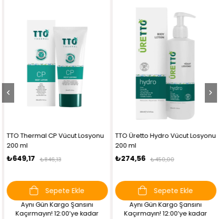
TTO Thermal CP Vücut Losyonu
TTO Üretto Hydro Vücut Losyonu
200 ml
200 ml
₺649,17
₺274,56
₺846,13
₺450,00
Sepete Ekle
Sepete Ekle
Aynı Gün Kargo Şansını
Aynı Gün Kargo Şansını
Kaçırmayın! 12:00’ye kadar
Kaçırmayın! 12:00’ye kadar