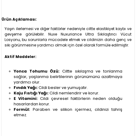
Ürün Açıklaması:
Yaşın ilerlemesi ve diğer faktörler nedeniyle ciltte elastikiyet kaybı ve
gevşeme görülebilir. Nuxe Nuxuriance Ultra Sıkılaştırıcı Vücut
Losyonu, bu sorunlarla mücadele etmek ve cildinizin daha genç ve
sıkı görünmesine yardımcı olmak için özel olarak formüle edilmiştir.
Aktif Maddeler:
Yonca Tohumu Özü:
Ciltte sıkılaşma ve tonlanma
sağlar, yaşlanma belirtilerinin görünümünü azaltmaya
yardımcı olur.
Fındık Yağı:
Cildi besler ve yumuşatır.
Kaju Fıstığı Yağı:
Cildi nemlendirir ve korur.
E Vitamini:
Cildi çevresel faktörlerin neden olduğu
hasarlardan korur.
Formül:
Paraben ve silikon içermez, cildinizi tahriş
etmez.