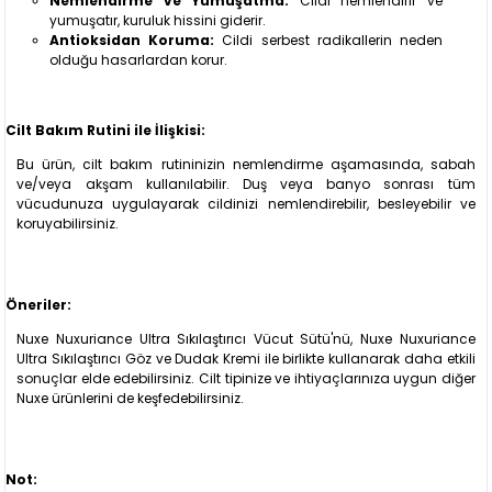
Nemlendirme ve Yumuşatma:
Cildi nemlendirir ve
yumuşatır, kuruluk hissini giderir.
Antioksidan Koruma:
Cildi serbest radikallerin neden
olduğu hasarlardan korur.
Cilt Bakım Rutini ile İlişkisi:
Bu ürün, cilt bakım rutininizin nemlendirme aşamasında, sabah
ve/veya akşam kullanılabilir. Duş veya banyo sonrası tüm
vücudunuza uygulayarak cildinizi nemlendirebilir, besleyebilir ve
koruyabilirsiniz.
Öneriler:
Nuxe Nuxuriance Ultra Sıkılaştırıcı Vücut Sütü'nü, Nuxe Nuxuriance
Ultra Sıkılaştırıcı Göz ve Dudak Kremi ile birlikte kullanarak daha etkili
sonuçlar elde edebilirsiniz. Cilt tipinize ve ihtiyaçlarınıza uygun diğer
Nuxe ürünlerini de keşfedebilirsiniz.
Not: