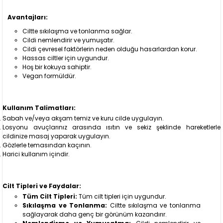
Avantajları:
Ciltte sıkılaşma ve tonlanma sağlar.
Cildi nemlendirir ve yumuşatır.
Cildi çevresel faktörlerin neden olduğu hasarlardan korur.
Hassas ciltler için uygundur.
Hoş bir kokuya sahiptir.
Vegan formüldür.
Kullanım Talimatları:
Sabah ve/veya akşam temiz ve kuru cilde uygulayın.
Losyonu avuçlarınız arasında ısıtın ve sekiz şeklinde hareketlerle
cildinize masaj yaparak uygulayın.
Gözlerle temasından kaçının.
Harici kullanım içindir.
Cilt Tipleri ve Faydalar:
Tüm Cilt Tipleri:
Tüm cilt tipleri için uygundur.
Sıkılaşma ve Tonlanma:
Ciltte sıkılaşma ve tonlanma
sağlayarak daha genç bir görünüm kazandırır.