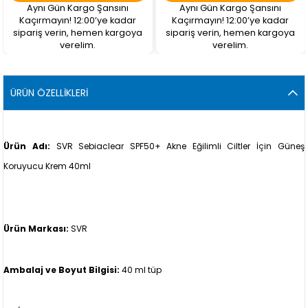
Aynı Gün Kargo Şansını
Aynı Gün Kargo Şansını
Kaçırmayın! 12:00’ye kadar
Kaçırmayın! 12:00’ye kadar
sipariş verin, hemen kargoya
sipariş verin, hemen kargoya
verelim.
verelim.
ÜRÜN ÖZELLIKLERI
Ürün Adı:
SVR Sebiaclear SPF50+ Akne Eğilimli Ciltler İçin Güneş
Koruyucu Krem 40ml
Ürün Markası:
SVR
Ambalaj ve Boyut Bilgisi:
40 ml tüp