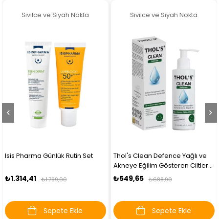
Sivilce ve Siyah Nokta
Sivilce ve Siyah Nokta
Thol's Clean Defence Yağlı ve
Thol's Pure+ Sebum, Kızarıklık
Akneye Eğilim Gösteren Ciltler
ve Leke Görünümü İçin Bakım
İçin Nazik Temizleyici Jel 200 ml
Serumu 15 ml
₺549,65
₺956,60
₺688,90
₺1.200,90
Sepete Ekle
Sepete Ekle