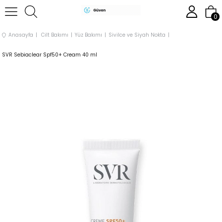
0
Anasayfa
Cilt Bakımı
Yüz Bakımı
Sivilce ve Siyah Nokta
SVR Sebiaclear Spf50+ Cream 40 ml