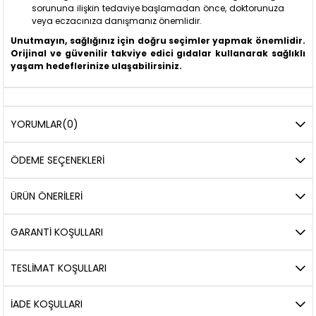
sorununa ilişkin tedaviye başlamadan önce, doktorunuza
veya eczacınıza danışmanız önemlidir.
Unutmayın, sağlığınız için doğru seçimler yapmak önemlidir.
Orijinal ve güvenilir takviye edici gıdalar kullanarak sağlıklı
yaşam hedeflerinize ulaşabilirsiniz.
YORUMLAR
(0)
ÖDEME SEÇENEKLERI
ÜRÜN ÖNERILERI
GARANTİ KOŞULLARI
TESLİMAT KOŞULLARI
İADE KOŞULLARI