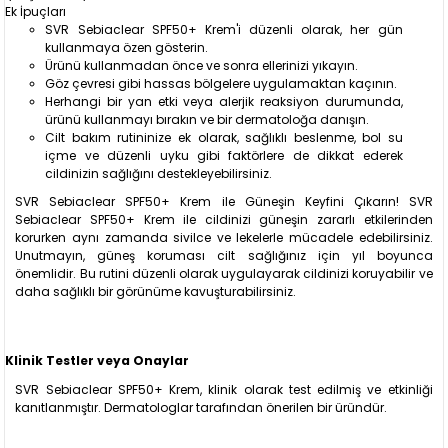
Ek İpuçları
SVR Sebiaclear SPF50+ Krem'i düzenli olarak, her gün
kullanmaya özen gösterin.
Ürünü kullanmadan önce ve sonra ellerinizi yıkayın.
Göz çevresi gibi hassas bölgelere uygulamaktan kaçının.
Herhangi bir yan etki veya alerjik reaksiyon durumunda,
ürünü kullanmayı bırakın ve bir dermatoloğa danışın.
Cilt bakım rutininize ek olarak, sağlıklı beslenme, bol su
içme ve düzenli uyku gibi faktörlere de dikkat ederek
cildinizin sağlığını destekleyebilirsiniz.
SVR Sebiaclear SPF50+ Krem ile Güneşin Keyfini Çıkarın! SVR
Sebiaclear SPF50+ Krem ile cildinizi güneşin zararlı etkilerinden
korurken aynı zamanda sivilce ve lekelerle mücadele edebilirsiniz.
Unutmayın, güneş koruması cilt sağlığınız için yıl boyunca
önemlidir. Bu rutini düzenli olarak uygulayarak cildinizi koruyabilir ve
daha sağlıklı bir görünüme kavuşturabilirsiniz.
Klinik Testler veya Onaylar
SVR Sebiaclear SPF50+ Krem, klinik olarak test edilmiş ve etkinliği
kanıtlanmıştır. Dermatologlar tarafından önerilen bir üründür.