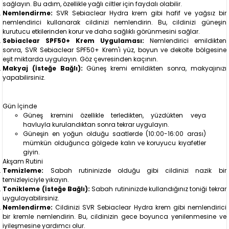
sağlayın. Bu adım, özellikle yağlı ciltler için faydalı olabilir.
Nemlendirme:
SVR Sebiaclear Hydra krem gibi hafif ve yağsız bir
nemlendirici kullanarak cildinizi nemlendirin. Bu, cildinizi güneşin
kurutucu etkilerinden korur ve daha sağlıklı görünmesini sağlar.
Sebiaclear SPF50+ Krem Uygulaması:
Nemlendirici emildikten
sonra, SVR Sebiaclear SPF50+ Krem'i yüz, boyun ve dekolte bölgesine
eşit miktarda uygulayın. Göz çevresinden kaçının.
Makyaj (İsteğe Bağlı):
Güneş kremi emildikten sonra, makyajınızı
yapabilirsiniz.
Gün İçinde
Güneş kremini özellikle terledikten, yüzdükten veya
havluyla kurulandıktan sonra tekrar uygulayın.
Güneşin en yoğun olduğu saatlerde (10:00-16:00 arası)
mümkün olduğunca gölgede kalın ve koruyucu kıyafetler
giyin.
Akşam Rutini
Temizleme:
Sabah rutininizde olduğu gibi cildinizi nazik bir
temizleyiciyle yıkayın.
Tonikleme (İsteğe Bağlı):
Sabah rutininizde kullandığınız toniği tekrar
uygulayabilirsiniz.
Nemlendirme:
Cildinizi SVR Sebiaclear Hydra krem gibi nemlendirici
bir kremle nemlendirin. Bu, cildinizin gece boyunca yenilenmesine ve
iyileşmesine yardımcı olur.