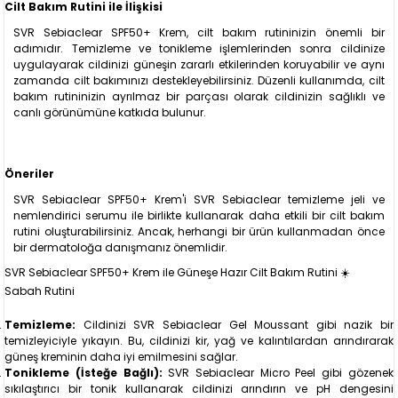
Cilt Bakım Rutini ile İlişkisi
SVR Sebiaclear SPF50+ Krem, cilt bakım rutininizin önemli bir
adımıdır. Temizleme ve tonikleme işlemlerinden sonra cildinize
uygulayarak cildinizi güneşin zararlı etkilerinden koruyabilir ve aynı
zamanda cilt bakımınızı destekleyebilirsiniz. Düzenli kullanımda, cilt
bakım rutininizin ayrılmaz bir parçası olarak cildinizin sağlıklı ve
canlı görünümüne katkıda bulunur.
Öneriler
SVR Sebiaclear SPF50+ Krem'i SVR Sebiaclear temizleme jeli ve
nemlendirici serumu ile birlikte kullanarak daha etkili bir cilt bakım
rutini oluşturabilirsiniz. Ancak, herhangi bir ürün kullanmadan önce
bir dermatoloğa danışmanız önemlidir.
SVR Sebiaclear SPF50+ Krem ile Güneşe Hazır Cilt Bakım Rutini ☀️
Sabah Rutini
Temizleme:
Cildinizi SVR Sebiaclear Gel Moussant gibi nazik bir
temizleyiciyle yıkayın. Bu, cildinizi kir, yağ ve kalıntılardan arındırarak
güneş kreminin daha iyi emilmesini sağlar.
Tonikleme (İsteğe Bağlı):
SVR Sebiaclear Micro Peel gibi gözenek
sıkılaştırıcı bir tonik kullanarak cildinizi arındırın ve pH dengesini