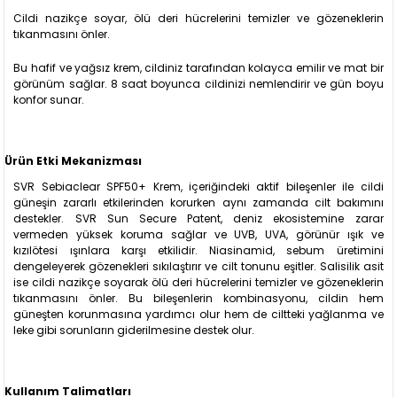
Cildi nazikçe soyar, ölü deri hücrelerini temizler ve gözeneklerin
tıkanmasını önler.
Bu hafif ve yağsız krem, cildiniz tarafından kolayca emilir ve mat bir
görünüm sağlar. 8 saat boyunca cildinizi nemlendirir ve gün boyu
konfor sunar.
Ürün Etki Mekanizması
SVR Sebiaclear SPF50+ Krem, içeriğindeki aktif bileşenler ile cildi
güneşin zararlı etkilerinden korurken aynı zamanda cilt bakımını
destekler. SVR Sun Secure Patent, deniz ekosistemine zarar
vermeden yüksek koruma sağlar ve UVB, UVA, görünür ışık ve
kızılötesi ışınlara karşı etkilidir. Niasinamid, sebum üretimini
dengeleyerek gözenekleri sıkılaştırır ve cilt tonunu eşitler. Salisilik asit
ise cildi nazikçe soyarak ölü deri hücrelerini temizler ve gözeneklerin
tıkanmasını önler. Bu bileşenlerin kombinasyonu, cildin hem
güneşten korunmasına yardımcı olur hem de ciltteki yağlanma ve
leke gibi sorunların giderilmesine destek olur.
Kullanım Talimatları