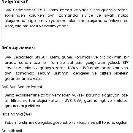
Ne İşe Yarar?
SVR Sebiaclear SPF50+ Krem, karma ve yağlı ciltleri güneşin zararlı
etkilerinden korurken aynı zamanda sivilce ve siyah nokta
oluşumunu engellemeye yardımcı olur. Leke oluşumunu önleyen bu
krem, cildinizi korur ve bakım yapar.
Ürün Açıklaması
SVR Sebiaclear SPF50+ Krem, güneş koruması ve cilt bakımını bir
arada sunan özel bir formüle sahiptir. İçeriğindeki yüksek SPF
sayesinde cildinizi güneşin zararlı UVA ve UVB ışınlarından korurken,
aynı zamanda sebum üretimini dengeler ve ciltteki lekelerin
görünümünü azaltır.
SVR Sun Secure Patent
Deniz ekosistemine zarar vermeden yüksek koruma sağlayan özel
bir filtreleme teknolojisi kullanır. UVB, UVA, görünür ışık ve kızılötesi
ışınlara karşı etkilidir.
Niasinamid (%4)
Sebum üretimini dengeler, gözenekleri sıkılaştırır ve cilt tonunu eşitler.
Salisilik Asit