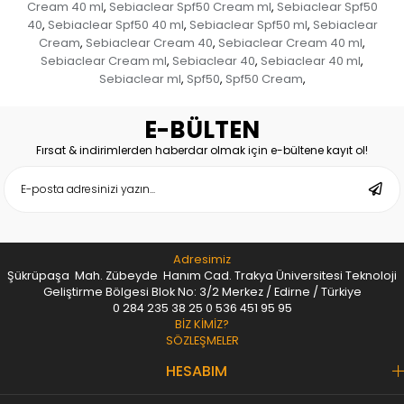
Cream 40 ml
Sebiaclear Spf50 Cream ml
Sebiaclear Spf50
,
,
40
Sebiaclear Spf50 40 ml
Sebiaclear Spf50 ml
Sebiaclear
,
,
,
Cream
Sebiaclear Cream 40
Sebiaclear Cream 40 ml
,
,
,
Sebiaclear Cream ml
Sebiaclear 40
Sebiaclear 40 ml
,
,
,
Sebiaclear ml
Spf50
Spf50 Cream
,
,
,
E-BÜLTEN
Fırsat & indirimlerden haberdar olmak için e-bültene kayıt ol!
Adresimiz
Şükrüpaşa Mah. Zübeyde Hanım Cad. Trakya Üniversitesi Teknoloji
Geliştirme Bölgesi Blok No: 3/2 Merkez / Edirne / Türkiye
0 284 235 38 25
0 536 451 95 95
BİZ KİMİZ?
SÖZLEŞMELER
HESABIM