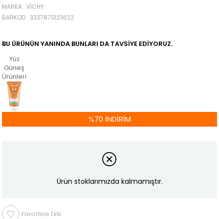
MARKA
:
VICHY
BARKOD
:
3337871323622
BU ÜRÜNÜN YANINDA BUNLARI DA TAVSIYE EDIYORUZ.
Yüz
Güneş
Ürünleri
%
70
İNDIRIM
Ürün stoklarımızda kalmamıştır.
Favorilere Ekle