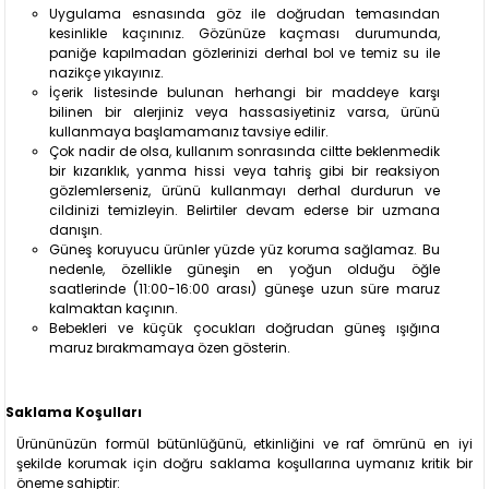
Uygulama esnasında göz ile doğrudan temasından
kesinlikle kaçınınız. Gözünüze kaçması durumunda,
paniğe kapılmadan gözlerinizi derhal bol ve temiz su ile
nazikçe yıkayınız.
İçerik listesinde bulunan herhangi bir maddeye karşı
bilinen bir alerjiniz veya hassasiyetiniz varsa, ürünü
kullanmaya başlamamanız tavsiye edilir.
Çok nadir de olsa, kullanım sonrasında ciltte beklenmedik
bir kızarıklık, yanma hissi veya tahriş gibi bir reaksiyon
gözlemlerseniz, ürünü kullanmayı derhal durdurun ve
cildinizi temizleyin. Belirtiler devam ederse bir uzmana
danışın.
Güneş koruyucu ürünler yüzde yüz koruma sağlamaz. Bu
nedenle, özellikle güneşin en yoğun olduğu öğle
saatlerinde (11:00-16:00 arası) güneşe uzun süre maruz
kalmaktan kaçının.
Bebekleri ve küçük çocukları doğrudan güneş ışığına
maruz bırakmamaya özen gösterin.
Saklama Koşulları
Ürününüzün formül bütünlüğünü, etkinliğini ve raf ömrünü en iyi
şekilde korumak için doğru saklama koşullarına uymanız kritik bir
öneme sahiptir: