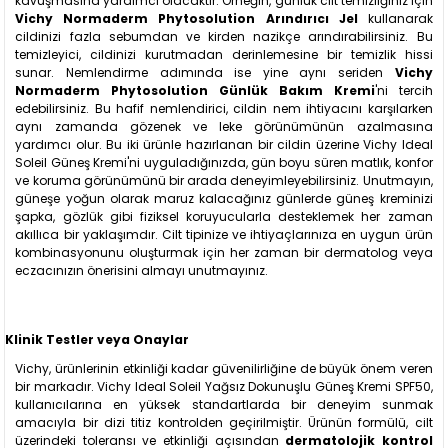
kavuşmasına yardımcı olacaktır. Örneğin, günlük cilt temizliğiniz için
Vichy Normaderm Phytosolution Arındırıcı Jel
kullanarak
cildinizi fazla sebumdan ve kirden nazikçe arındırabilirsiniz. Bu
temizleyici, cildinizi kurutmadan derinlemesine bir temizlik hissi
sunar. Nemlendirme adımında ise yine aynı seriden
Vichy
Normaderm Phytosolution Günlük Bakım Kremi
'ni tercih
edebilirsiniz. Bu hafif nemlendirici, cildin nem ihtiyacını karşılarken
aynı zamanda gözenek ve leke görünümünün azalmasına
yardımcı olur. Bu iki ürünle hazırlanan bir cildin üzerine Vichy Ideal
Soleil Güneş Kremi'ni uyguladığınızda, gün boyu süren matlık, konfor
ve koruma görünümünü bir arada deneyimleyebilirsiniz. Unutmayın,
güneşe yoğun olarak maruz kalacağınız günlerde güneş kreminizi
şapka, gözlük gibi fiziksel koruyucularla desteklemek her zaman
akıllıca bir yaklaşımdır. Cilt tipinize ve ihtiyaçlarınıza en uygun ürün
kombinasyonunu oluşturmak için her zaman bir dermatolog veya
eczacınızın önerisini almayı unutmayınız.
Klinik Testler veya Onaylar
Vichy, ürünlerinin etkinliği kadar güvenilirliğine de büyük önem veren
bir markadır. Vichy Ideal Soleil Yağsız Dokunuşlu Güneş Kremi SPF50,
kullanıcılarına en yüksek standartlarda bir deneyim sunmak
amacıyla bir dizi titiz kontrolden geçirilmiştir. Ürünün formülü, cilt
üzerindeki toleransı ve etkinliği açısından
dermatolojik kontrol