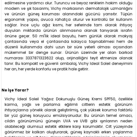
edilmesine yardımcı olur. Turuncu ve beyaz renklerin hakim olduğu
modern ve şık tasarımı, Vichy markasının dermatolojik uzmanlığını
ve ürünün güneş koruması alanındaki gücünü yansıtır. Tüpün
ergonomik yapısı, avuca rahatça oturur ve kontrollü bir kullanım
sağlar. İnce uçlu ağız kısmı, her seferinde tam olarak ihtiyaç
duyulan miktarda ürünün alınmasına olanak tanıyarak israfın
önüne geçer. 50 ml'lik ideal boyutu, hem günlük olarak makyaj
çantasında veya el çantasında kolayca taşınabilmesi hem de
düzenli kullanımda dahi uzun bir süre yeterli olması açısından
mükemmel bir denge sunar. Ürünün üzerinde yer alan barkod
numarası 3337871323622 olup, orijinalliğini teyit etmenize olanak
tanır. Bu kompakt ve güvenli ambalaj, Vichy Ideal Soleil deneyimini
her an, her yerde konforlu ve pratik hale getirir.
Ne İşe Yarar?
Vichy Ideal Soleil Yağsız Dokunuşlu Güneş Kremi SPF50, özellikle
karma, yağlı ve parlama eğilimli ciltlerin estetik görünüm
ihtiyaçlarına yönelik olarak geliştirilmiş, çok yüksek koruma faktörlü
bir yüz güneş koruyucu emülsiyonudur. Bu ürünün temel amacı,
cildin görünümünü güneşin UVA ve UVB gibi ışınlarının neden
olabileceği olumsuz estetik etkilere karşı korumaktır. Cilt yüzeyinde
görünmez bir kalkan oluşturarak, güneş kaynaklı erken yaşlanma