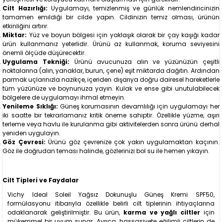
Cilt Hazırlığı:
Uygulamayı, temizlenmiş ve günlük nemlendiricinizin
tamamen emildiği bir cilde yapın. Cildinizin temiz olması, ürünün
etkinliğini artırır.
Miktar:
Yüz ve boyun bölgesi için yaklaşık olarak bir çay kaşığı kadar
ürün kullanmanız yeterlidir. Ürünü az kullanmak, koruma seviyesini
önemli ölçüde düşürecektir.
Uygulama Tekniği:
Ürünü avucunuza alın ve yüzünüzün çeşitli
noktalarına (alın, yanaklar, burun, çene) eşit miktarda dağıtın. Ardından
parmak uçlarınızla nazikçe, içeriden dışarıya doğru dairesel hareketlerle
tüm yüzünüze ve boynunuza yayın. Kulak ve ense gibi unutulabilecek
bölgelere de uygulamayı ihmal etmeyin.
Yenileme Sıklığı:
Güneş korumasının devamlılığı için uygulamayı her
iki saatte bir tekrarlamanız kritik öneme sahiptir. Özellikle yüzme, aşırı
terleme veya havlu ile kurulanma gibi aktivitelerden sonra ürünü derhal
yeniden uygulayın.
Göz Çevresi:
Ürünü göz çevrenize çok yakın uygulamaktan kaçının.
Göz ile doğrudan teması halinde, gözlerinizi bol su ile hemen yıkayın.
Cilt Tipleri ve Faydalar
Vichy Ideal Soleil Yağsız Dokunuşlu Güneş Kremi SPF50,
formülasyonu itibarıyla özellikle belirli cilt tiplerinin ihtiyaçlarına
odaklanarak geliştirilmiştir. Bu ürün,
karma ve yağlı ciltler
için
mükemmel bir uyum sunar. Ayrıca, hassasiyete eğilimli ciltlerin de