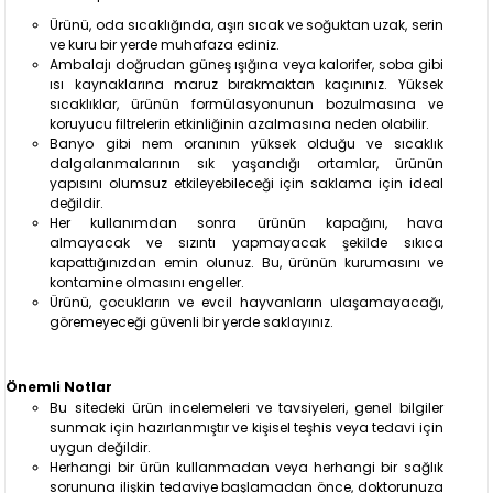
Ürünü, oda sıcaklığında, aşırı sıcak ve soğuktan uzak, serin
ve kuru bir yerde muhafaza ediniz.
Ambalajı doğrudan güneş ışığına veya kalorifer, soba gibi
ısı kaynaklarına maruz bırakmaktan kaçınınız. Yüksek
sıcaklıklar, ürünün formülasyonunun bozulmasına ve
koruyucu filtrelerin etkinliğinin azalmasına neden olabilir.
Banyo gibi nem oranının yüksek olduğu ve sıcaklık
dalgalanmalarının sık yaşandığı ortamlar, ürünün
yapısını olumsuz etkileyebileceği için saklama için ideal
değildir.
Her kullanımdan sonra ürünün kapağını, hava
almayacak ve sızıntı yapmayacak şekilde sıkıca
kapattığınızdan emin olunuz. Bu, ürünün kurumasını ve
kontamine olmasını engeller.
Ürünü, çocukların ve evcil hayvanların ulaşamayacağı,
göremeyeceği güvenli bir yerde saklayınız.
Önemli Notlar
Bu sitedeki ürün incelemeleri ve tavsiyeleri, genel bilgiler
sunmak için hazırlanmıştır ve kişisel teşhis veya tedavi için
uygun değildir.
Herhangi bir ürün kullanmadan veya herhangi bir sağlık
sorununa ilişkin tedaviye başlamadan önce, doktorunuza