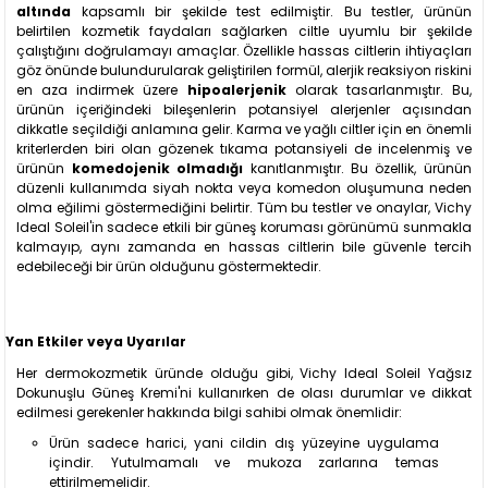
altında
kapsamlı bir şekilde test edilmiştir. Bu testler, ürünün
belirtilen kozmetik faydaları sağlarken ciltle uyumlu bir şekilde
çalıştığını doğrulamayı amaçlar. Özellikle hassas ciltlerin ihtiyaçları
göz önünde bulundurularak geliştirilen formül, alerjik reaksiyon riskini
en aza indirmek üzere
hipoalerjenik
olarak tasarlanmıştır. Bu,
ürünün içeriğindeki bileşenlerin potansiyel alerjenler açısından
dikkatle seçildiği anlamına gelir. Karma ve yağlı ciltler için en önemli
kriterlerden biri olan gözenek tıkama potansiyeli de incelenmiş ve
ürünün
komedojenik olmadığı
kanıtlanmıştır. Bu özellik, ürünün
düzenli kullanımda siyah nokta veya komedon oluşumuna neden
olma eğilimi göstermediğini belirtir. Tüm bu testler ve onaylar, Vichy
Ideal Soleil'in sadece etkili bir güneş koruması görünümü sunmakla
kalmayıp, aynı zamanda en hassas ciltlerin bile güvenle tercih
edebileceği bir ürün olduğunu göstermektedir.
Yan Etkiler veya Uyarılar
Her dermokozmetik üründe olduğu gibi, Vichy Ideal Soleil Yağsız
Dokunuşlu Güneş Kremi'ni kullanırken de olası durumlar ve dikkat
edilmesi gerekenler hakkında bilgi sahibi olmak önemlidir:
Ürün sadece harici, yani cildin dış yüzeyine uygulama
içindir. Yutulmamalı ve mukoza zarlarına temas
ettirilmemelidir.