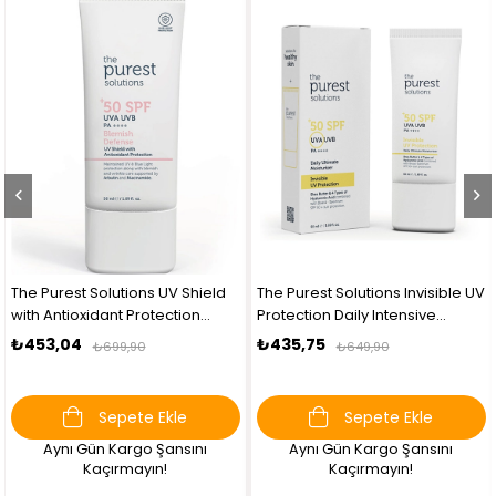
est Solutions UV Shield
The Purest Solutions Invisible UV
La Plant
tioxidant Protection
Protection Daily Intensive
50 SPF 
h Defense
Moisturizer Spf 50+
04
₺435,75
₺257,3
₺699,90
₺649,90
Sepete Ekle
Sepete Ekle
ı Gün Kargo Şansını
Aynı Gün Kargo Şansını
Ayn
Kaçırmayın!
Kaçırmayın!