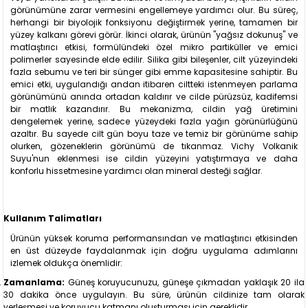
görünümüne zarar vermesini engellemeye yardımcı olur. Bu süreç,
herhangi bir biyolojik fonksiyonu değiştirmek yerine, tamamen bir
yüzey kalkanı görevi görür. İkinci olarak, ürünün "yağsız dokunuş" ve
matlaştırıcı etkisi, formülündeki özel mikro partiküller ve emici
polimerler sayesinde elde edilir. Silika gibi bileşenler, cilt yüzeyindeki
fazla sebumu ve teri bir sünger gibi emme kapasitesine sahiptir. Bu
emici etki, uygulandığı andan itibaren ciltteki istenmeyen parlama
görünümünü anında ortadan kaldırır ve cilde pürüzsüz, kadifemsi
bir matlık kazandırır. Bu mekanizma, cildin yağ üretimini
dengelemek yerine, sadece yüzeydeki fazla yağın görünürlüğünü
azaltır. Bu sayede cilt gün boyu taze ve temiz bir görünüme sahip
olurken, gözeneklerin görünümü de tıkanmaz. Vichy Volkanik
Suyu'nun eklenmesi ise cildin yüzeyini yatıştırmaya ve daha
konforlu hissetmesine yardımcı olan mineral desteği sağlar.
Kullanım Talimatları
Ürünün yüksek koruma performansından ve matlaştırıcı etkisinden
en üst düzeyde faydalanmak için doğru uygulama adımlarını
izlemek oldukça önemlidir:
Zamanlama:
Güneş koruyucunuzu, güneşe çıkmadan yaklaşık 20 ila
30 dakika önce uygulayın. Bu süre, ürünün cildinize tam olarak
yerleşmesi ve koruyucu katmanı oluşturması için gereklidir.