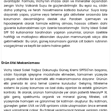
avantajdır. Formülü, Vichy'nin imzası olan ve mineraller açısından
zengin Vichy Volkanik Suyu ile güçlendirilmiştir. Bu eşsiz su, cildin
daha yatışmış ve ferah hissetmesine katkıda bulunur. Suya karşı
dayanıklı yapısı, yüzme veya terleme gibi aktiviteler sırasında bile
korumanın devamlılığına destek olur. Paraben içermeyen ve
hipoalerjenik olarak formüle edilmiş olması, hassas ciltlerin dahi
güvenle kullanabilmesi için özenle tasarlanmıştır. Vichy Ideal Soleil
SPF 50 kullananlar tarafından yapılan yorumlar, ürünün özellikle
hafifliği ve matlaştırıcı etkisinden duyulan memnuniyeti sıkça dile
getirmektedir. Bu ürün, güneş korumasını günlük cilt bakım rutininin
vazgeçilmez ve keyifli bir adımı haline getirir.
Ürün Etki Mekanizması
Vichy Ideal Soleil Yağsız Dokunuşlu Güneş Kremi SPF50'nin başarısı,
cildin fizyolojik işleyişine müdahale etmeden, tamamen yüzeyde
çalışan sofistike bir kozmetik etki mekanizmasına dayanır. Ürünün
etki prensibi iki ana temel üzerine kuruludur: Gelişmiş filtreleme
sistemi ile yüzey koruması ve özel doku ajanları ile estetik görünüm
kontrolü. İlk olarak, ürünün formülünde yer alan patentli Mexoryl® XL
gibi geniş spektrumlu organik ve mineral güneş filtreleri, cilt
yüzeyinde homojen ve görünmez bir katman oluşturur. Bu katman,
güneşten gelen UVA ve UVB ışınlarını cilde ulaşmadan önce emerek
veya yansıtarak çalışır. Bu fiziksel ve kimyasal bariyer, ışınların cildin