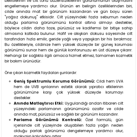
belirtilerinin ve cilt tonu düzensizliklerinin görünümünün oluşmasını
engellemeye yardımcı olur. Ürünün en belirgin özelliklerinden biri,
cilde anında mat bir görünüm kazandıran ve gün boyu süren
"yağsız dokunuş" etkisidir. Cilt yüzeyindeki fazla sebumun neden
olduğu parlama görünümünü kontrol altına almayı destekler,
böylece cildin daha taze, pürüzsüz ve kadifemsi bir bitişe sahip
olmasına katkıda bulunur. Hafif ve akışkan dokusu sayesinde cilt
tarafından hızla emilir, geride yağlı veya yapışkan bir his bırakmaz.
Bu özellikleriyle, cildinize hem yüksek düzeyde bir güneş koruması
görünümü sunar hem de günlük konforunuzu en üst düzeye çıkarır.
Herhangi bir sağlıkla ilgili amaca hizmet etmez, tamamen kozmetik
bir bakım ürünüdür.
Öne çıkan kozmetik faydaları şunlardır:
Geniş Spektrumlu Koruma Görünümü:
Cildi hem UVA
hem de UVB ışınlarının estetik olarak yıpratıcı etkilerinin
görünümüne karşı çok yüksek düzeyde korumayı
destekler.
Anında Matlaştırıcı Etki:
Uygulandığı andan itibaren cilt
yüzeyindeki parlamanın görünümünü azaltır ve cilde
anında mat, pürüzsüz ve sağlıklı bir görünüm kazandırır.
Parlama Görünümü Kontrolü:
Özel formülü, gün
içerisinde cilt yüzeyinde oluşabilen fazla yağın neden
olduğu parlak görünümü dengelemeye yardımcı olur,
makyajın kalıcılığını artırır.