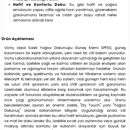
Hafif ve Konforlu Doku:
Su gibi hafif ve yağsız
emülsiyon yapısı, ciltte ağırlık hissi yaratmaz, gözeneklerin
görünümünü tıkamaz ve cildin gün boyu rahat nefes
almasına olanak tanır.
Ürün Açıklaması
Vichy Ideal Soleil Yağsız Dokunuşlu Güneş Kremi SPF50, güneş
korumasını bir keyfe dönüştüren, yeni nesil bir cilt bakım ürünüdür.
Vichy Laboratuvarları'nın yıllara dayanan uzmanlığı ile geliştirilen bu
özel formül, özellikle yağlı ve karma ciltlerin en büyük endişesi olan
parlama ve ağırlaşma hissini ortadan kaldırmayı hedefler. Ürünün
kalbinde, geniş spektrumlu ve fotostabil bir filtreleme sistemi olan
Mexoryl® XL teknolojisi yer alır. Bu sistem, cildi güneşin hem kısa hem
de uzun UVA ışınlarının yanı sıra UVB ışınlarının cilt görünümü
üzerindeki olumsuz etkilerine karşı korumak için tasarlanmıştır. Bu
sayede cilt tonunda oluşabilecek düzensizliklerin ve güneş kaynaklı
ince çizgi görünümünün önlenmesine yardımcı olur. Ürünü
benzerlerinden ayıran en önemli özellik, "Dry Touch" yani "Yağsız
Dokunuş" olarak adlandırılan bitişidir. Uygulandığı anda cilt
tarafından anında emilen bu ultra hafif emülsiyon, geride pudramsı
ve mat bir doku bırakır. Bu, özellikle sıcak yaz aylarında veya günlük
makyaj altında konforlu bir kullanım arayanlar için büyük bir