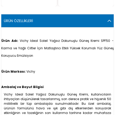
ÜRÜN ÖZELLIKLERI
Ürün Adı:
Vichy Ideal Soleil Yağsız Dokunuşlu Güneş Kremi SPF50 -
Karma ve Yağlı Ciltler İçin Matlaştırıcı Etkili Yüksek Korumalı Yüz Güneş
Koruyucu Emülsiyon
Ürün Markası:
Vichy
Ambalaj ve Boyut Bilgisi
Vichy Ideal Soleil Yağsız Dokunuşlu Güneş Kremi, kullanıcıların
ihtiyaçları düşünülerek tasarlanmış, son derece pratik ve hijyenik 50
mililitrelik bir tüp ambalajda sunulmaktadır. Bu özel ambalaj,
ürünün formülünü hava ve ışık gibi dış etkenlerden koruyarak
etkinliğinin ve tazeliğinin son kullanma tarihine kadar muhafaza