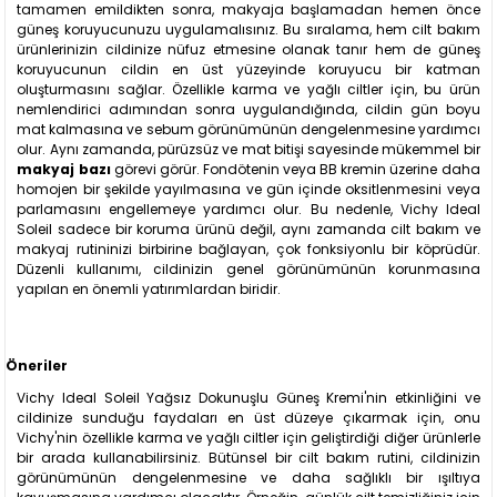
tamamen emildikten sonra, makyaja başlamadan hemen önce
güneş koruyucunuzu uygulamalısınız. Bu sıralama, hem cilt bakım
ürünlerinizin cildinize nüfuz etmesine olanak tanır hem de güneş
koruyucunun cildin en üst yüzeyinde koruyucu bir katman
oluşturmasını sağlar. Özellikle karma ve yağlı ciltler için, bu ürün
nemlendirici adımından sonra uygulandığında, cildin gün boyu
mat kalmasına ve sebum görünümünün dengelenmesine yardımcı
olur. Aynı zamanda, pürüzsüz ve mat bitişi sayesinde mükemmel bir
makyaj bazı
görevi görür. Fondötenin veya BB kremin üzerine daha
homojen bir şekilde yayılmasına ve gün içinde oksitlenmesini veya
parlamasını engellemeye yardımcı olur. Bu nedenle, Vichy Ideal
Soleil sadece bir koruma ürünü değil, aynı zamanda cilt bakım ve
makyaj rutininizi birbirine bağlayan, çok fonksiyonlu bir köprüdür.
Düzenli kullanımı, cildinizin genel görünümünün korunmasına
yapılan en önemli yatırımlardan biridir.
Öneriler
Vichy Ideal Soleil Yağsız Dokunuşlu Güneş Kremi'nin etkinliğini ve
cildinize sunduğu faydaları en üst düzeye çıkarmak için, onu
Vichy'nin özellikle karma ve yağlı ciltler için geliştirdiği diğer ürünlerle
bir arada kullanabilirsiniz. Bütünsel bir cilt bakım rutini, cildinizin
görünümünün dengelenmesine ve daha sağlıklı bir ışıltıya