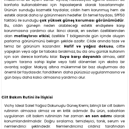
konforla kullanabilmesi için hipoalerjenik olarak tasarlanmıştır.
Ürünün sunduğu kozmetik faydalar, cildin hem korunmuş hem de
estetik olarak daha iyi görünmesini hedefler. En temel faydası, SPF50
faktörü ile sunduğu
çok yüksek güneş koruması görünümüdür
.
Bu, cildin güneşin neden olabileceği estetik endişelere karşı
korunmasına yardımcı olur. İkinci olarak, en sevilen özelliklerinden
olan
matlaştırıcı etkisi
, özellikle T bölgesinde gün içinde oluşan
parlama görünümünü belirgin şekilde azaltır. Cilde anında taze ve
temiz bir görünüm kazandırır.
Hafif ve yağsız dokusu
, ciltte
yapışkan veya ağır bir tabaka bırakmaz, bu da onu günlük kullanım
için son derece konforlu kılar.
Suya karşı dayanıklı
olması, aktif
yaşam tarzına sahip kişiler veya tatil dönemleri için ekstra bir
avantaj sağlar. Makyaj altına mükemmel bir baz oluşturması da
önemli bir faydasıdır; fondötenin daha pürüzsüz uygulanmasına ve
gün boyu daha kalıcı olmasına yardımcı olur.
Cilt Bakım Rutini ile İlişkisi
Vichy Ideal Soleil Yağsız Dokunuşlu Güneş Kremi, bilinçli bir cilt bakım
rutininin olmazsa olmaz ve en kritik adımıdır. Bu ürün, sabahları
uygulanan cilt bakım rutininizin her zaman
en son adımı
olarak
konumlandırılmalıdır. Doğru sıralama; temizleyici, tonik, serum ve
nemlendirici şeklindedir. Nemlendiriciniz cildiniz tarafından