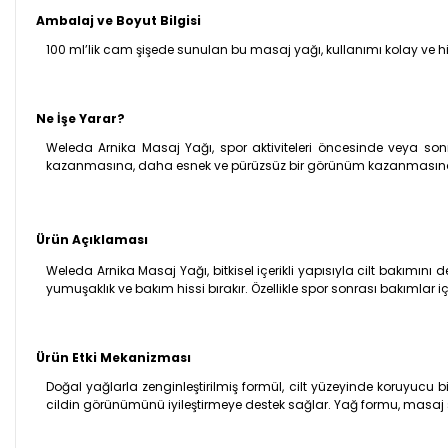
Ambalaj ve Boyut Bilgisi
100 ml’lik cam şişede sunulan bu masaj yağı, kullanımı kolay ve hijyen
Ne İşe Yarar?
Weleda Arnika Masaj Yağı, spor aktiviteleri öncesinde veya son
kazanmasına, daha esnek ve pürüzsüz bir görünüm kazanmasına
Ürün Açıklaması
Weleda Arnika Masaj Yağı, bitkisel içerikli yapısıyla cilt bakımını d
yumuşaklık ve bakım hissi bırakır. Özellikle spor sonrası bakımlar 
Ürün Etki Mekanizması
Doğal yağlarla zenginleştirilmiş formül, cilt yüzeyinde koruyucu
cildin görünümünü iyileştirmeye destek sağlar. Yağ formu, masaj sı