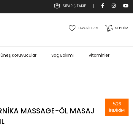
SİPARİŞ TAKİP
FAVORİLERİM
SEPETIM
üneş Koruyucular
Saç Bakımı
Vitaminler
%
26
RNIKA MASSAGE-ÖL MASAJ
İNDIRIM
ML