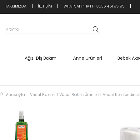
HAKKIMIZDA
İLETİŞİM
WHATSAPP HATTI: 0536 451 95 95
Ağız-Diş Bakımı
Anne Ürünleri
Bebek Akse
Anasayfa
Vücut Bakımı
Vücut Bakım Ürünleri
Vücut Nemlendiricil