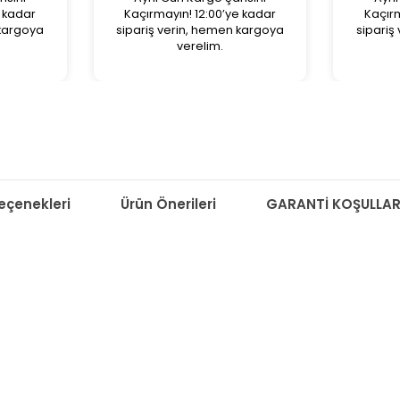
e kadar
Kaçırmayın! 12:00’ye kadar
Kaçırm
 kargoya
sipariş verin, hemen kargoya
sipariş
verelim.
çenekleri
Ürün Önerileri
GARANTİ KOŞULLAR