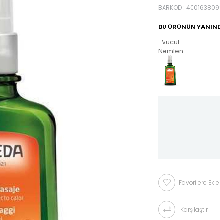
BARKOD
:
400163809
BU ÜRÜNÜN YANIND
Vücut
Nemlendiricileri
Favorilere Ekle
Karşılaştır