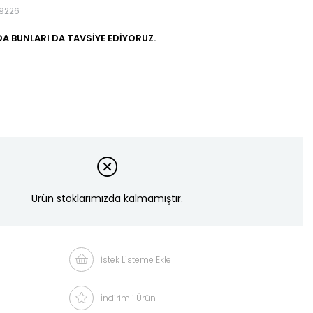
9226
A BUNLARI DA TAVSIYE EDIYORUZ.
Ürün stoklarımızda kalmamıştır.
İstek Listeme Ekle
İndirimli Ürün