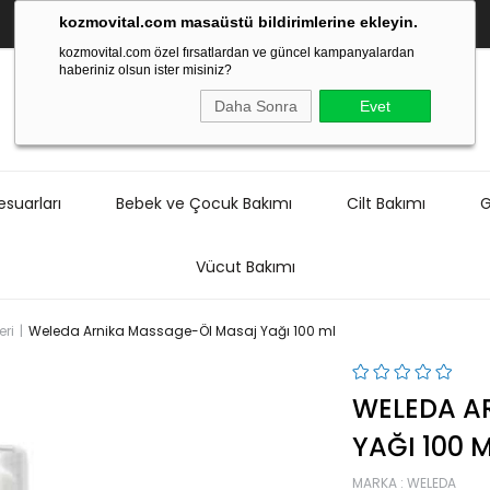
kozmovital.com masaüstü bildirimlerine ekleyin.
kozmovital.com özel fırsatlardan ve güncel kampanyalardan
haberiniz olsun ister misiniz?
Daha Sonra
Evet
suarları
Bebek ve Çocuk Bakımı
Cilt Bakımı
G
Vücut Bakımı
eri
Weleda Arnika Massage-Öl Masaj Yağı 100 ml
WELEDA A
YAĞI 100 
MARKA
:
WELEDA