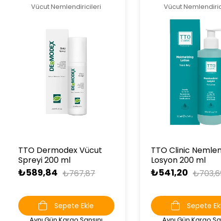
Vücut Nemlendiricileri
Vücut Nemlendiric
TTO Dermodex Vücut
TTO Clinic Nemlend
Spreyi 200 ml
Losyon 200 ml
₺589,84
₺541,20
₺767,87
₺703,6
Sepete Ekle
Sepete Ek
Aynı Gün Kargo Şansını
Aynı Gün Kargo Şa