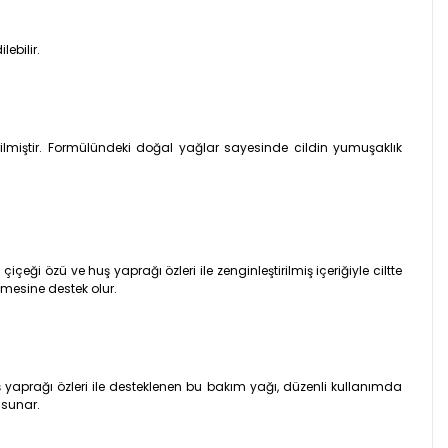
lebilir.
ilmiştir. Formülündeki doğal yağlar sayesinde cildin yumuşaklık
çeği özü ve huş yaprağı özleri ile zenginleştirilmiş içeriğiyle ciltte
nmesine destek olur.
 yaprağı özleri ile desteklenen bu bakım yağı, düzenli kullanımda
 sunar.