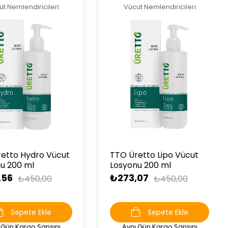
t Nemlendiricileri
Vücut Nemlendiricileri
etto Hydro Vücut
TTO Üretto Lipo Vücut
u 200 ml
Losyonu 200 ml
,56
₺273,07
₺450,00
₺450,00
Sepete Ekle
Sepete Ekle
 Gün Kargo Şansını
Aynı Gün Kargo Şansını