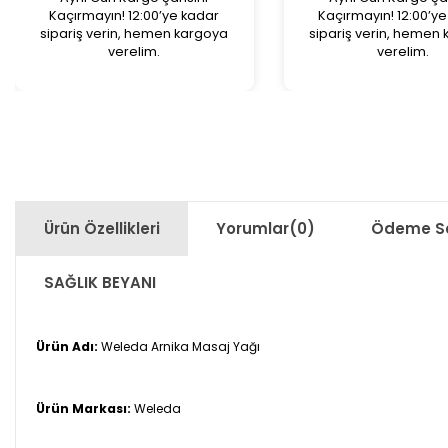
Kaçırmayın! 12:00’ye kadar
Kaçırmayın! 12:00’y
sipariş verin, hemen kargoya
sipariş verin, hemen
verelim.
verelim.
Ürün Özellikleri
Yorumlar
(0)
Ödeme Se
SAĞLIK BEYANI
Ürün Adı:
Weleda Arnika Masaj Yağı
Ürün Markası:
Weleda