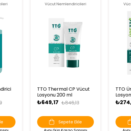
ileri
Vücut Nemlendiricileri
Vücu
irici
TTO Thermal CP Vücut
TTO Ür
Losyonu 200 ml
Losyon
₺649,17
₺274
9
₺846,13
le
Sepete Ekle
nsını
Aynı Gün Kargo Şansını
Aynı