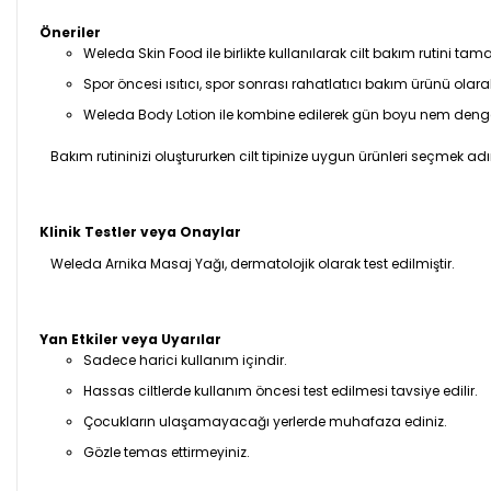
Öneriler
Weleda Skin Food ile birlikte kullanılarak cilt bakım rutini tam
Spor öncesi ısıtıcı, spor sonrası rahatlatıcı bakım ürünü olarak 
Weleda Body Lotion ile kombine edilerek gün boyu nem denge
Bakım rutininizi oluştururken cilt tipinize uygun ürünleri seçmek
Klinik Testler veya Onaylar
Weleda Arnika Masaj Yağı, dermatolojik olarak test edilmiştir.
Yan Etkiler veya Uyarılar
Sadece harici kullanım içindir.
Hassas ciltlerde kullanım öncesi test edilmesi tavsiye edilir.
Çocukların ulaşamayacağı yerlerde muhafaza ediniz.
Gözle temas ettirmeyiniz.