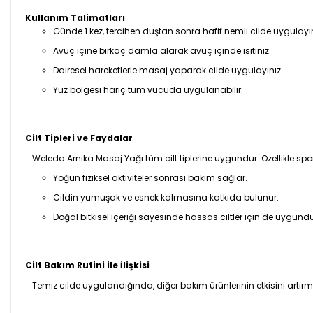
Kullanım Talimatları
Günde 1 kez, tercihen duştan sonra hafif nemli cilde uygulayın
Avuç içine birkaç damla alarak avuç içinde ısıtınız.
Dairesel hareketlerle masaj yaparak cilde uygulayınız.
Yüz bölgesi hariç tüm vücuda uygulanabilir.
Cilt Tipleri ve Faydalar
Weleda Arnika Masaj Yağı tüm cilt tiplerine uygundur. Özellikle spor
Yoğun fiziksel aktiviteler sonrası bakım sağlar.
Cildin yumuşak ve esnek kalmasına katkıda bulunur.
Doğal bitkisel içeriği sayesinde hassas ciltler için de uygundu
Cilt Bakım Rutini ile İlişkisi
Temiz cilde uygulandığında, diğer bakım ürünlerinin etkisini artı