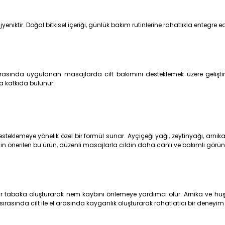
iktir. Doğal bitkisel içeriği, günlük bakım rutinlerine rahatlıkla entegre edi
rasında uygulanan masajlarda cilt bakımını desteklemek üzere geliştir
 katkıda bulunur.
esteklemeye yönelik özel bir formül sunar. Ayçiçeği yağı, zeytinyağı, arnika çi
için önerilen bu ürün, düzenli masajlarla cildin daha canlı ve bakımlı görü
 bir tabaka oluşturarak nem kaybını önlemeye yardımcı olur. Arnika ve huş
rasında cilt ile el arasında kayganlık oluşturarak rahatlatıcı bir deneyim