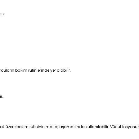
ız.
cuların bakım rutinlerinde yer alabilir.
r.
rmak üzere bakım rutininin masaj aşamasında kullanılabilir. Vücut losyonu