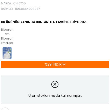
MARKA
:
CHICCO
BARKOD
:
8058664008247
BU ÜRÜNÜN YANINDA BUNLARI DA TAVSIYE EDIYORUZ.
Biberonlar
ve
Biberon
Emzikleri
%
29
İNDIRIM
Ürün stoklarımızda kalmamıştır.