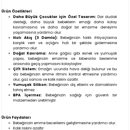
Ürün Özellikleri
Daha Büyük Çocuklar için Özel Tasarım:
Dar dudak
desteği, daha büyük bebeklerin emziği daha kolay
kavramasına ve daha doğal bir emzirme deneyimi
yaşamasına yardımcı olur.
Hızlı Akış (3 Damla):
Bebeğinizin farklı ihtiyaçlarına
karşılık verir ve açlığını hızlı bir şekilde gidermesine
yardımcı olur.
Doğal Kavrama:
Anne göğsü gibi esnek ve yumuşak
yapısı, bebeğinizin emzirme ve biberonla beslenme
arasında geçiş yapmasını kolaylaştırır.
Çift Sistem:
Emziğin ucunda hava deliği bulunur ve bu
da bebeğinizin emme ritmini kontrol etmesine yardımcı
olur, gaz sancısı ve kolik riskini azaltır.
Yumuşak Silikon:
Bebeğinizin diş etlerini ve damaklarını
tahriş etmez.
BPA İçermez:
Bebeğinizin sağlığı için güvenli bir
malzemeden üretilmiştir.
Ürün Faydaları
Bebeğinizin emme becerilerini geliştirmesine yardımcı olur.
Kolik riskini azaltır.