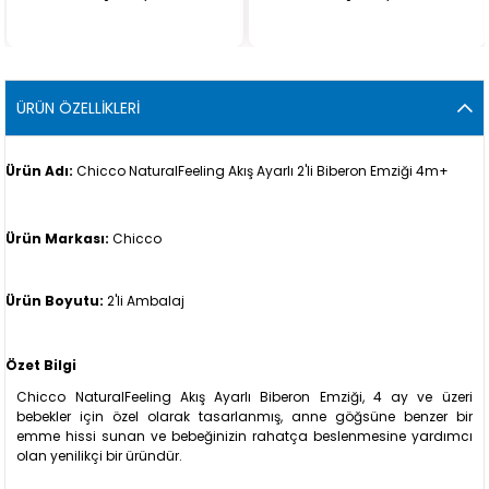
ÜRÜN ÖZELLIKLERI
Ürün Adı:
Chicco NaturalFeeling Akış Ayarlı 2'li Biberon Emziği 4m+
Ürün Markası:
Chicco
Ürün Boyutu:
2'li Ambalaj
Özet Bilgi
Chicco NaturalFeeling Akış Ayarlı Biberon Emziği, 4 ay ve üzeri
bebekler için özel olarak tasarlanmış, anne göğsüne benzer bir
emme hissi sunan ve bebeğinizin rahatça beslenmesine yardımcı
olan yenilikçi bir üründür.