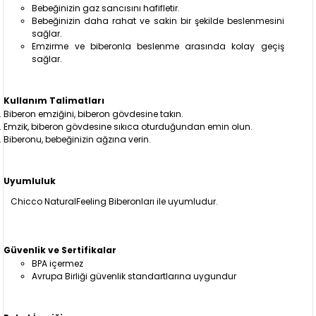
Bebeğinizin gaz sancısını hafifletir.
Bebeğinizin daha rahat ve sakin bir şekilde beslenmesini
sağlar.
Emzirme ve biberonla beslenme arasında kolay geçiş
sağlar.
Kullanım Talimatları
Biberon emziğini, biberon gövdesine takın.
Emzik, biberon gövdesine sıkıca oturduğundan emin olun.
Biberonu, bebeğinizin ağzına verin.
Uyumluluk
Chicco NaturalFeeling Biberonları ile uyumludur.
Güvenlik ve Sertifikalar
BPA içermez
Avrupa Birliği güvenlik standartlarına uygundur