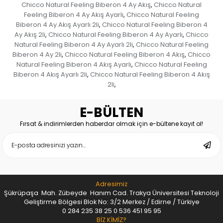
Chicco Natural Feeling Biberon 4 Ay Akış
Chicco Natural
,
Feeling Biberon 4 Ay Akış Ayarlı
Chicco Natural Feeling
,
Biberon 4 Ay Akış Ayarlı 2li
Chicco Natural Feeling Biberon 4
,
Ay Akış 2li
Chicco Natural Feeling Biberon 4 Ay Ayarlı
Chicco
,
,
Natural Feeling Biberon 4 Ay Ayarlı 2li
Chicco Natural Feeling
,
Biberon 4 Ay 2li
Chicco Natural Feeling Biberon 4 Akış
Chicco
,
,
Natural Feeling Biberon 4 Akış Ayarlı
Chicco Natural Feeling
,
Biberon 4 Akış Ayarlı 2li
Chicco Natural Feeling Biberon 4 Akış
,
2li
,
E-BÜLTEN
Fırsat & indirimlerden haberdar olmak için e-bültene kayıt ol!
Adresimiz
Şükrüpaşa Mah. Zübeyde Hanım Cad. Trakya Üniversitesi Teknoloji
Geliştirme Bölgesi Blok No: 3/2 Merkez / Edirne / Türkiye
0 284 235 38 25
0 536 451 95 95
BİZ KİMİZ?