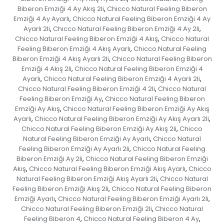
Biberon Emziği 4 Ay Akış 2li
Chicco Natural Feeling Biberon
,
Emziği 4 Ay Ayarlı
Chicco Natural Feeling Biberon Emziği 4 Ay
,
Ayarlı 2li
Chicco Natural Feeling Biberon Emziği 4 Ay 2li
,
,
Chicco Natural Feeling Biberon Emziği 4 Akış
Chicco Natural
,
Feeling Biberon Emziği 4 Akış Ayarlı
Chicco Natural Feeling
,
Biberon Emziği 4 Akış Ayarlı 2li
Chicco Natural Feeling Biberon
,
Emziği 4 Akış 2li
Chicco Natural Feeling Biberon Emziği 4
,
Ayarlı
Chicco Natural Feeling Biberon Emziği 4 Ayarlı 2li
,
,
Chicco Natural Feeling Biberon Emziği 4 2li
Chicco Natural
,
Feeling Biberon Emziği Ay
Chicco Natural Feeling Biberon
,
Emziği Ay Akış
Chicco Natural Feeling Biberon Emziği Ay Akış
,
Ayarlı
Chicco Natural Feeling Biberon Emziği Ay Akış Ayarlı 2li
,
,
Chicco Natural Feeling Biberon Emziği Ay Akış 2li
Chicco
,
Natural Feeling Biberon Emziği Ay Ayarlı
Chicco Natural
,
Feeling Biberon Emziği Ay Ayarlı 2li
Chicco Natural Feeling
,
Biberon Emziği Ay 2li
Chicco Natural Feeling Biberon Emziği
,
Akış
Chicco Natural Feeling Biberon Emziği Akış Ayarlı
Chicco
,
,
Natural Feeling Biberon Emziği Akış Ayarlı 2li
Chicco Natural
,
Feeling Biberon Emziği Akış 2li
Chicco Natural Feeling Biberon
,
Emziği Ayarlı
Chicco Natural Feeling Biberon Emziği Ayarlı 2li
,
,
Chicco Natural Feeling Biberon Emziği 2li
Chicco Natural
,
Feeling Biberon 4
Chicco Natural Feeling Biberon 4 Ay
,
,