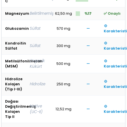
C
Belirtilmemiş
Magnezyum
62,50 mg
%17
✅ Onaylı
💠
Sülfat
Glukozamin
570 mg
—
Karakterist
Kondroitin
💠
Sülfat
300 mg
—
Sülfat
Karakterist
Organik
Metilsülfonilmetan
💠
500 mg
—
(MSM)
Kükürt
Karakterist
Hidrolize
💠
Hidrolize
Kolajen
250 mg
—
Karakterist
(Tip I-III)
Doğası
Native
Değiştirilmemiş
💠
12,52 mg
—
Kolajen
(UC-II)
Karakterist
Tip II