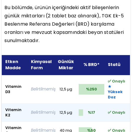
Bu bölümde, ürünün içeriğindeki aktif bileşenlerin
günlük miktarları (2 tablet baz alınarak), TGK Ek-5
Beslenme Referans Değerleri (BRD) karşılama
oranları ve mevzuat kapsamındaki beyan statüleri
sunulmaktadır.
Etken
Kimyasal
Günlük
% BRD*
Statü
Madde
Form
Miktar
✅ Onaylı
Vitamin
★
Belirtilmemiş
12,5 µg
%250
D3
Yüksek
Doz
Vitamin
Belirtilmemiş
12,5 µg
%17
✅ Onaylı
K2
Vitamin
Belirtilmemiş
40 mg
%50
✅ Onaylı