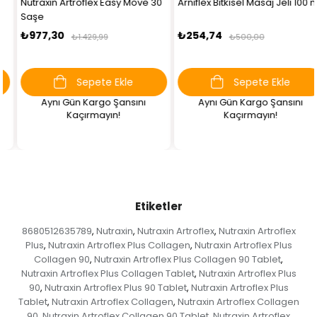
Nutraxin Artroflex Easy Move 30
Arniflex Bitkisel Masaj Jeli 100 ml
Saşe
₺977,30
₺254,74
₺1.429,99
₺500,00
Sepete Ekle
Sepete Ekle
Aynı Gün Kargo Şansını
Aynı Gün Kargo Şansını
Kaçırmayın!
Kaçırmayın!
Etiketler
8680512635789
Nutraxin
Nutraxin Artroflex
Nutraxin Artroflex
,
,
,
Plus
Nutraxin Artroflex Plus Collagen
Nutraxin Artroflex Plus
,
,
Collagen 90
Nutraxin Artroflex Plus Collagen 90 Tablet
,
,
Nutraxin Artroflex Plus Collagen Tablet
Nutraxin Artroflex Plus
,
90
Nutraxin Artroflex Plus 90 Tablet
Nutraxin Artroflex Plus
,
,
Tablet
Nutraxin Artroflex Collagen
Nutraxin Artroflex Collagen
,
,
90
Nutraxin Artroflex Collagen 90 Tablet
Nutraxin Artroflex
,
,