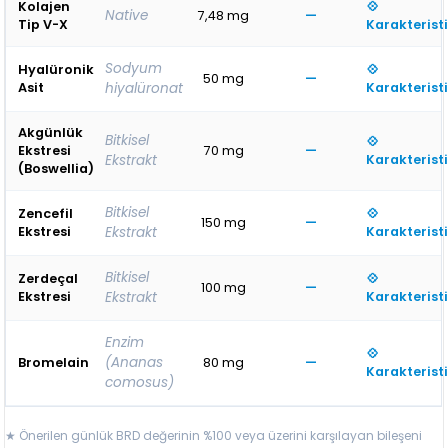
Kolajen
💠
Native
7,48 mg
—
Tip V-X
Karakterist
Sodyum
Hyalüronik
💠
50 mg
—
Asit
hiyalüronat
Karakterist
Akgünlük
Bitkisel
💠
Ekstresi
70 mg
—
Ekstrakt
Karakterist
(Boswellia)
Bitkisel
Zencefil
💠
150 mg
—
Ekstresi
Ekstrakt
Karakterist
Bitkisel
Zerdeçal
💠
100 mg
—
Ekstresi
Ekstrakt
Karakterist
Enzim
💠
(Ananas
Bromelain
80 mg
—
Karakterist
comosus)
★ Önerilen günlük BRD değerinin %100 veya üzerini karşılayan bileşeni