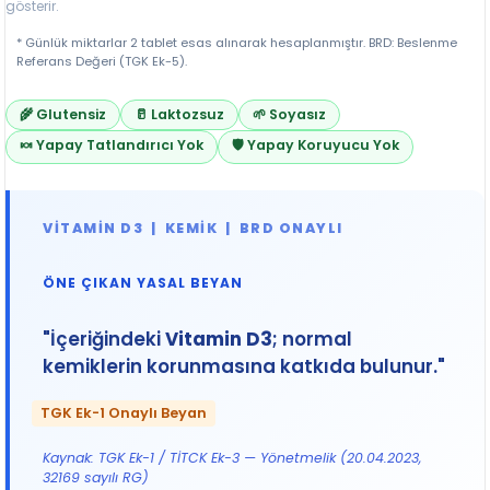
gösterir.
* Günlük miktarlar 2 tablet esas alınarak hesaplanmıştır. BRD: Beslenme
Referans Değeri (TGK Ek-5).
🌾 Glutensiz
🥛 Laktozsuz
🌱 Soyasız
🍬 Yapay Tatlandırıcı Yok
🛡️ Yapay Koruyucu Yok
VITAMIN D3 | KEMIK | BRD ONAYLI
ÖNE ÇIKAN YASAL BEYAN
"İçeriğindeki
Vitamin D3
; normal
kemiklerin korunmasına katkıda bulunur."
TGK Ek-1 Onaylı Beyan
Kaynak: TGK Ek-1 / TİTCK Ek-3 — Yönetmelik (20.04.2023,
32169 sayılı RG)