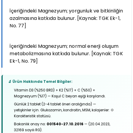
İçeriğindeki Magnezyum; yorgunluk ve bitkinliğin
azalmasına katkıda bulunur. [Kaynak: TGK Ek-1,
No. 77]
İçeriğindeki Magnezyum; normal enerji oluşum
metabolizmasına katkıda bulunur. [Kaynak: TGK
Ek-1, No. 79]
🔬 Ürün Hakkında Temel Bilgiler:
Vitamin D3 (%250 BRD) + K2 (%17) + C (%50) +
Magnezyum (%17) — Koşul C beyan eşiği karşılandı.
Günlük 2 tablet (2-4 tablet öneri aralığında) —
yetişkinler için. Glukozamin, kondroitin, MSM, kolajenler: 💠
Karakteristik statüsü.
Bakanlık onay no:
001540-27.10.2016
— (20.04.2023,
32169 sayılı RG).