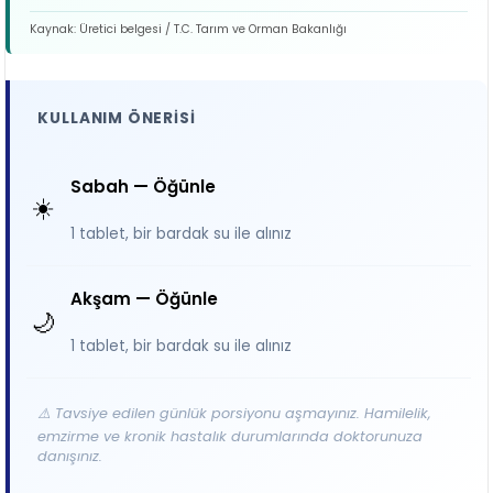
Kaynak: Üretici belgesi / T.C. Tarım ve Orman Bakanlığı
KULLANIM ÖNERISI
Sabah — Öğünle
☀️
1 tablet, bir bardak su ile alınız
Akşam — Öğünle
🌙
1 tablet, bir bardak su ile alınız
⚠️ Tavsiye edilen günlük porsiyonu aşmayınız. Hamilelik,
emzirme ve kronik hastalık durumlarında doktorunuza
danışınız.