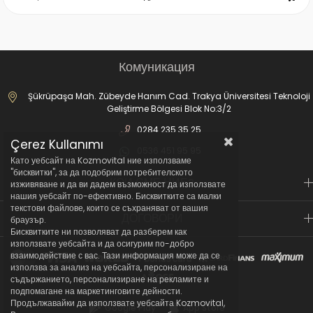
Комуникация
Şükrüpaşa Mah. Zübeyde Hanım Cad. Trakya Üniversitesi Teknoloji
Geliştirme Bölgesi Blok No:3/2
0284 235 35 25
Çerez Kullanımı
0536 451 95 95
Като уебсайт на Kozmovital ние използваме
"бисквитки", за да подобрим потребителското
КОИ СМЕ НИЕ?
изживяване и да ви дадем възможност да използвате
нашия уебсайт по-ефективно. Бисквитките са малки
текстови файлове, които се съхраняват от вашия
ДОГОВОРИ
браузър.
Бисквитките ни позволяват да разберем как
използвате уебсайта и да осигурим по-добро
взаимодействие с вас. Тази информация може да се
използва за анализ на уебсайта, персонализиране на
съдържанието, персонализиране на рекламите и
подпомагане на маркетинговите дейности.
Продължавайки да използвате уебсайта Kozmovital,
Google Play
App Store