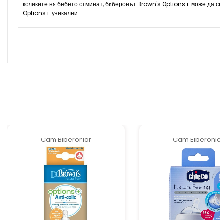
коликите на бебето отминат, биберонът Brown's Options+ може да с
Options+ уникални.
Cam Biberonlar
Cam Biberonla