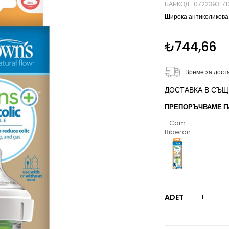
БАРКОД
:
0722393171
Широка антиколикова 
₺744,66
Време за дост
ДОСТАВКА В СЪЩИЯ 
ПРЕПОРЪЧВАМЕ ГИ,
Cam
Biberonlar
ADET