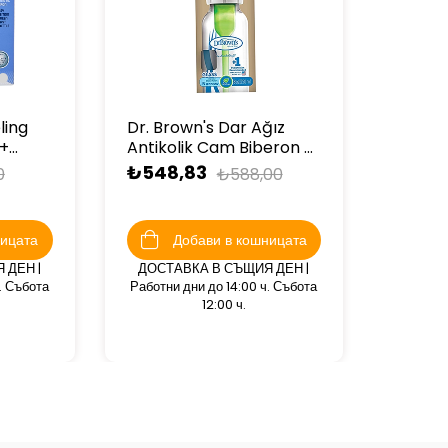
ling
Dr. Brown's Dar Ağız
+
Antikolik Cam Biberon 8
oz/250 ml
₺548,83
0
₺588,00
ницата
Добави в кошницата
 ДЕН |
ДОСТАВКА В СЪЩИЯ ДЕН |
. Събота
Работни дни до 14:00 ч. Събота
12:00 ч.