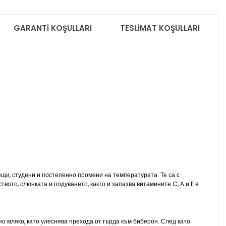
GARANTİ KOŞULLARI
TESLİMAT KOŞULLARI
щи, студени и постепенно промени на температурата. Те са с
ото, слюнката и подуването, както и запазва витамините C, A и E в
о мляко, като улеснява прехода от гърда към биберон. След като