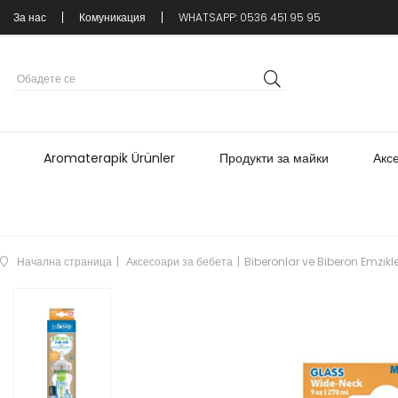
За нас
Комуникация
WHATSAPP: 0536 451 95 95
Aromaterapik Ürünler
Продукти за майки
Акс
Начална страница
Аксесоари за бебета
Biberonlar ve Biberon Emzikle