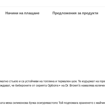
Начини на плащане
Предложения за продукти
атно стъкло и са устойчиви на топлина и термален шок. Те издържат на горе
дават, че бибероните от серията Options+ на Dr. Brown's намалява количеств
ата мека силиконова бучка осигурявастопо Той подпомага храненето с майчин