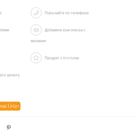
с
Поръчайте по телефона
юбими
Добавяне към списък с
желания
Продукт с отстъпка
гато цената