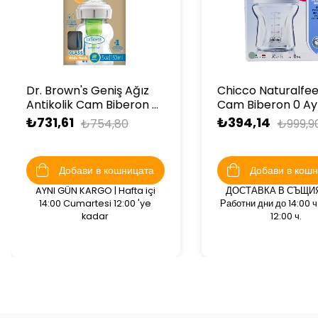
Dr. Brown's Geniş Ağız
Chicco Naturalfee
Antikolik Cam Biberon 5
Cam Biberon 0 Ay
oz/150 ml
150ml
₺731,61
₺394,14
₺754,80
₺999,9
Добави в кошницата
Добави в кош
AYNI GÜN KARGO | Hafta içi
ДОСТАВКА В СЪЩИЯ
14:00 Cumartesi 12:00 'ye
Работни дни до 14:00 ч
kadar
12:00 ч.