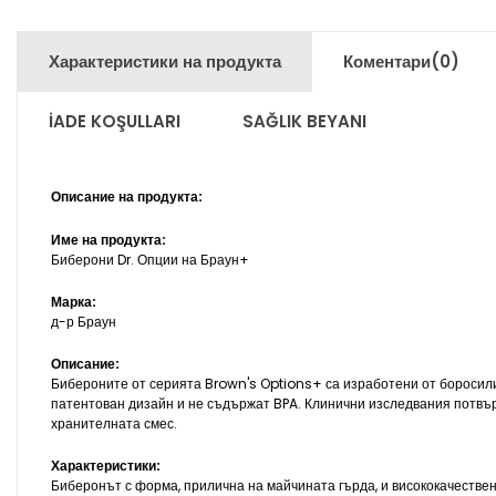
Характеристики на продукта
Коментари
(0)
İADE KOŞULLARI
SAĞLIK BEYANI
Описание на продукта:
Име на продукта:
Биберони Dr. Опции на Браун+
Марка:
д-р Браун
Описание:
Бибероните от серията Brown's Options+ са изработени от боросилик
патентован дизайн и не съдържат BPA. Клинични изследвания потвърж
хранителната смес.
Характеристики:
Биберонът с форма, прилична на майчината гърда, и висококачествен