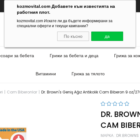
kozmovital.com Добавете към известията на
работния плот.
kozmovital.com Искате ли да бъдете информирани за
специални оферти и текущи кампании?
По късно
да
есоари за бебета
Грижи за бебета и деца
Грижа за ко
Витамини
Грижа за тялото
ri
Cam Biberonlar
Dr. Brown's Geniş Ağız Antikolik Cam Biberon 9 oz/2
DR. BROWN
CAM BIBER
МАРКА
:
DR.BROWNS