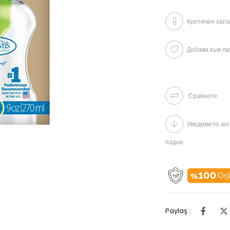
Критичен запа
Добави към л
Сравнете
Уведомете, ко
падне
Paylaş :