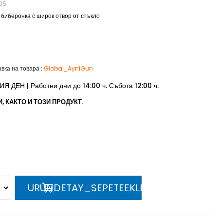
05
биберонка с широк отвор от стъкло
авка на товара
:
Global_AyniGun
ДЕН | Работни дни до 14:00 ч. Събота 12:00 ч.
 КАКТО И ТОЗИ ПРОДУКТ.