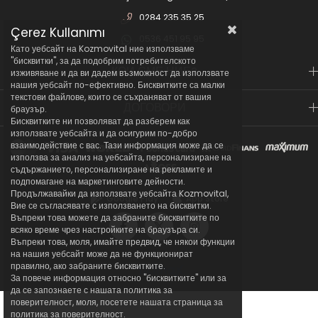
0284 235 35 25
Çerez Kullanımı
0536 451 95 95
Като уебсайт на Kozmovital ние използваме
"бисквитки", за да подобрим потребителското
КОИ СМЕ НИЕ?
изживяване и да ви дадем възможност да използвате
нашия уебсайт по-ефективно. Бисквитките са малки
текстови файлове, които се съхраняват от вашия
ДОГОВОРИ
браузър.
Бисквитките ни позволяват да разберем как
използвате уебсайта и да осигурим по-добро
взаимодействие с вас. Тази информация може да се
използва за анализ на уебсайта, персонализиране на
съдържанието, персонализиране на рекламите и
подпомагане на маркетинговите дейности.
Продължавайки да използвате уебсайта Kozmovital,
Google Play
App Store
Вие се съгласявате с използването на бисквитки.
Въпреки това можете да забраните бисквитките по
всяко време чрез настройките на браузъра си.
Въпреки това, моля, имайте предвид, че някои функции
на нашия уебсайт може да не функционират
правилно, ако забраните бисквитките.
За повече информация относно "бисквитките" или за
да се запознаете с нашата политика за
поверителност, моля, посетете нашата страница за
политика за поверителност.