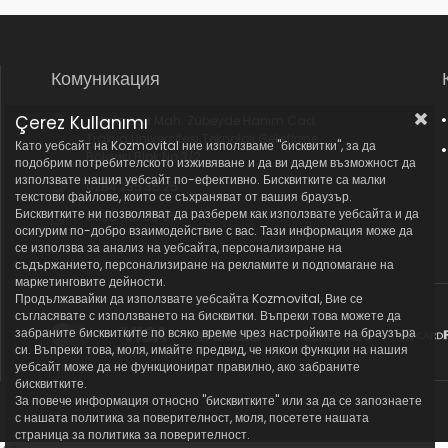
Комуникация
Çerez Kullanımı
Şükrüpaşa Mah. Zübeyde Hanım Cad.
Trakya Üniversitesi Teknoloji Geliştirme
Като уебсайт на Kozmovital ние използваме "бисквитки", за да
Bölgesi Blok No:3/2
подобрим потребителското изживяване и да ви дадем възможност да
използвате нашия уебсайт по-ефективно. Бисквитките са малки
0284 235 35 25
текстови файлове, които се съхраняват от вашия браузър.
Бисквитките ни позволяват да разберем как използвате уебсайта и да
0536 451 95 95
осигурим по-добро взаимодействие с вас. Тази информация може да
се използва за анализ на уебсайта, персонализиране на
съдържанието, персонализиране на рекламите и подпомагане на
маркетинговите дейности.
Продължавайки да използвате уебсайта Kozmovital, Вие се
съгласявате с използването на бисквитки. Въпреки това можете да
забраните бисквитките по всяко време чрез настройките на браузъра
си. Въпреки това, моля, имайте предвид, че някои функции на нашия
уебсайт може да не функционират правилно, ако забраните
бисквитките.
За повече информация относно "бисквитките" или за да се запознаете
с нашата политика за поверителност, моля, посетете нашата
страница за политика за поверителност.