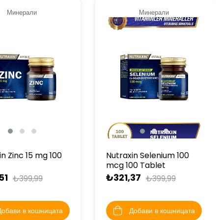
Минерали
Минерали
in Zinc 15 mg 100
Nutraxin Selenium 100
mcg 100 Tablet
51
₺321,37
₺399,99
₺399,99
Добави в кошницата
Добави в кошницата