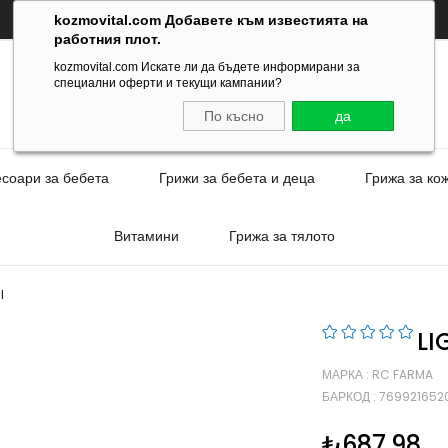
kozmovital.com Добавете към известията на
работния плот.
kozmovital.com Искате ли да бъдете информирани за
специални оферти и текущи кампании?
По късно
да
есоари за бебета
Грижи за бебета и деца
Грижа за ко
Витамини
Грижа за тялото
l
LI
МАРКА
:
RC FARMA
БАРКОД
:
769921652
₺687,98