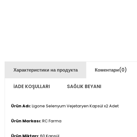
Характеристики на продукта
Коментари
(0)
İADE KOŞULLARI
SAĞLIK BEYANI
Ürün Adı:
Ligone Selenyum Vejetaryen Kapsül x2 Adet
Ürün Markası:
RC Farma
Ürün Miktarı:
60 Kapsül