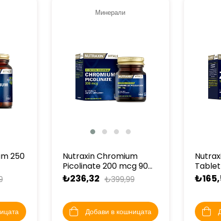
Минерали
um 250
Nutraxin Chromium
Nutrax
Picolinate 200 mcg 90
Tablet
Tablet
₺236,32
₺165,
9
₺399,99
ницата
Добави в кошницата