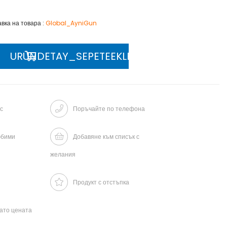
авка на товара
:
Global_AyniGun
с
Поръчайте по телефона
юбими
Добавяне към списък с
желания
Продукт с отстъпка
гато цената