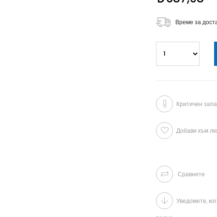
Време за дост
Критичен запа
Добави към л
Сравнете
Уведомете, ко