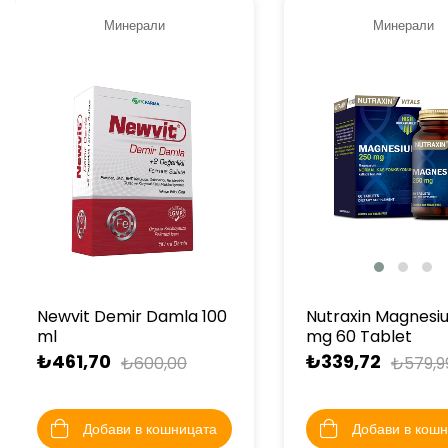
Минерали
Минерали
Newvit Demir Damla 100
Nutraxin Magnesi
ml
mg 60 Tablet
₺461,70
₺339,72
₺600,00
₺579,9
Добави в кошницата
Добави в кош