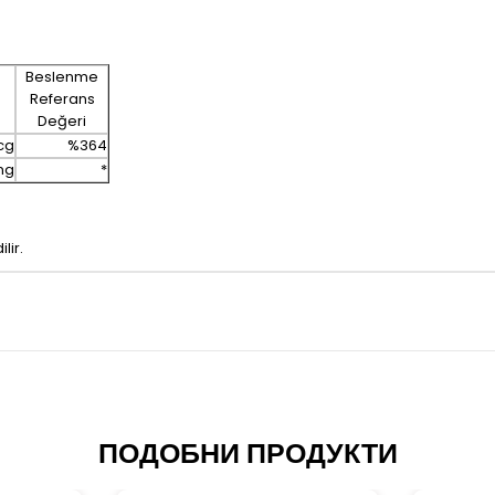
Beslenme
Referans
Değeri
cg
%364
mg
*
lir.
ПОДОБНИ ПРОДУКТИ