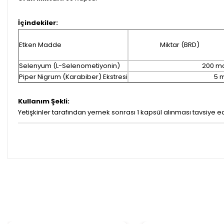
İçindekiler:
Etken Madde
Miktar (BRD)
Selenyum (L-Selenometiyonin)
200 m
Piper Nigrum (Karabiber) Ekstresi
5 
Kullanım Şekli:
Yetişkinler tarafından yemek sonrası 1 kapsül alınması tavsiye edi