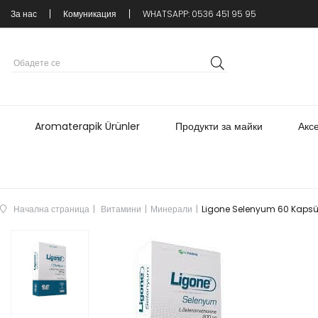
За нас
Комуникация
WHATSAPP: 0536 451 95 95
Aromaterapik Ürünler
Продукти за майки
Акс
Начална страница
Витамини
Минерали
Ligone Selenyum 60 Kapsü