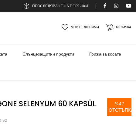
ПРОСЛЕДЯВАНЕ НА ПОРЪЧКИ
МОИТЕ ЛЮБИМИ
КОЛИЧКА
жата
Слънцезащитни продукти
Грижа за косата
GONE SELENYUM 60 KAPSÜL
%
47
ОТСТЪПКА
0192