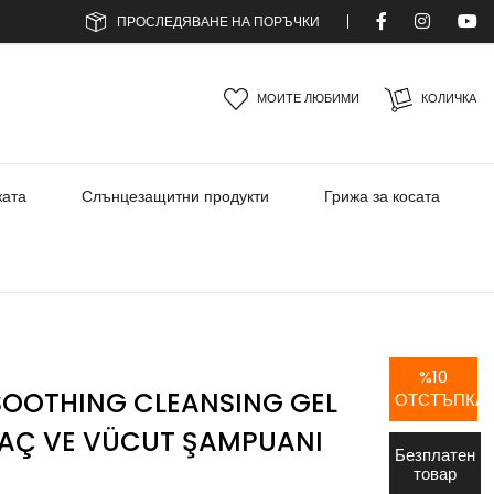
ПРОСЛЕДЯВАНЕ НА ПОРЪЧКИ
МОИТЕ ЛЮБИМИ
КОЛИЧКА
жата
Слънцезащитни продукти
Грижа за косата
%
10
SOOTHING CLEANSING GEL
ОТСТЪПКА
SAÇ VE VÜCUT ŞAMPUANI
Безплатен
товар