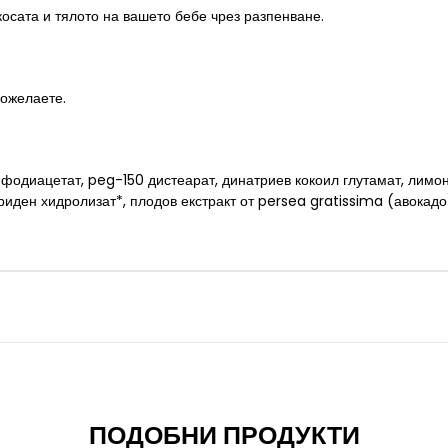
осата и тялото на вашето бебе чрез разпенване.
пожелаете.
амфодиацетат,
peg-150 дистеарат, динатриев кокоил глутамат, лимо
иден хидролизат*, плодов екстракт от persea gratissima (авокадо
ПОДОБНИ ПРОДУКТИ