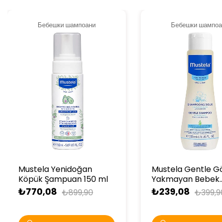
Бебешки шампоани
Бебешки шампоа
Mustela Yenidoğan
Mustela Gentle G
Köpük Şampuan 150 ml
Yakmayan Bebek
Şampuanı 200ml
₺770,08
₺239,08
₺899,90
₺399,9