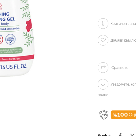
Критичен запа
Добави към л
Сравнете
Уведомете, ко
падне
Paylaş :