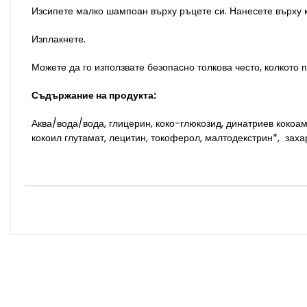
Изсипете малко шампоан върху ръцете си. Нанесете върху к
Изплакнете.​
Можете да го използвате безопасно толкова често, колкото 
Съдържание на продукта:
Аква/вода/вода, глицерин, коко-глюкозид, динатриев коко
кокоил глутамат, лецитин, токоферол, малтодекстрин*,
захар