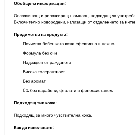
Обобщена информация:
Овлажняващ и релаксиращ шампоан, подходящ за употреба от
Включително новородени, излизащи от отделението за инте
Предимства на продукта:
Почиства бебешката кожа ефективно и нежно.
Формула без очи
Надежден от раждането
Висока толерантност
Без аромат
0% без парабени, фталати и феноксиетанол.
Подходящ тип кожа:
Подходящ за много чувствителна кожа.
Как да използвате: