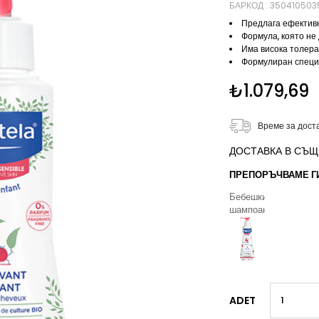
БАРКОД
:
350410503
Предлага ефективн
Формула, която не
Има висока толера
Формулиран специа
₺1.079,69
Време за дост
ДОСТАВКА В СЪЩИЯ 
ПРЕПОРЪЧВАМЕ ГИ,
Бебешки
шампоани
ADET