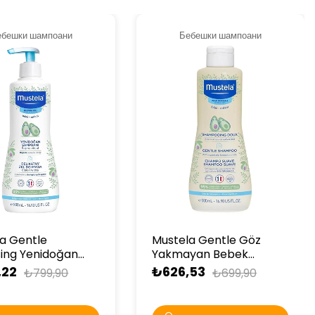
ебешки шампоани
Бебешки шампоани
a Gentle
Mustela Gentle Göz
ing Yenidoğan
Yakmayan Bebek
 Şampuanı 500 ml
Şampuanı 500 ml
,22
₺626,53
₺799,90
₺699,90