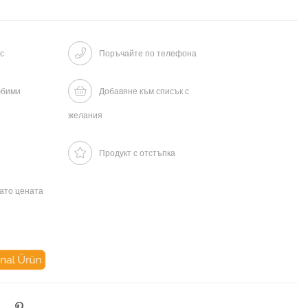
с
Поръчайте по телефона
юбими
Добавяне към списък с
желания
Продукт с отстъпка
гато цената