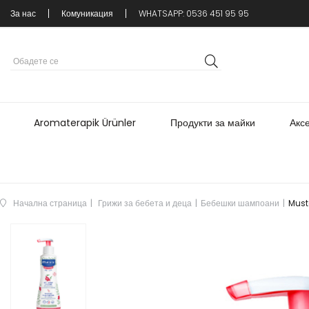
За нас
Комуникация
WHATSAPP: 0536 451 95 95
Aromaterapik Ürünler
Продукти за майки
Акс
Начална страница
Грижи за бебета и деца
Бебешки шампоани
Must