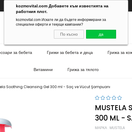
kozmovital.com Добавете към известията на
работния плот.
kozmovital.com Искате ли да бъдете информирани за
специални оферти и текущи кампании?
По късно
да
есоари за бебета
Грижи за бебета и деца
Грижа за ко
Витамини
Грижа за тялото
ela Soothing Cleansing Gel 300 ml - Saç ve Vücut Şampuanı
MUSTELA 
300 ML - 
МАРКА
:
MUSTELA