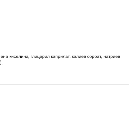
нена киселина, глицерил каприлат,
калиев сорбат, натриев
).