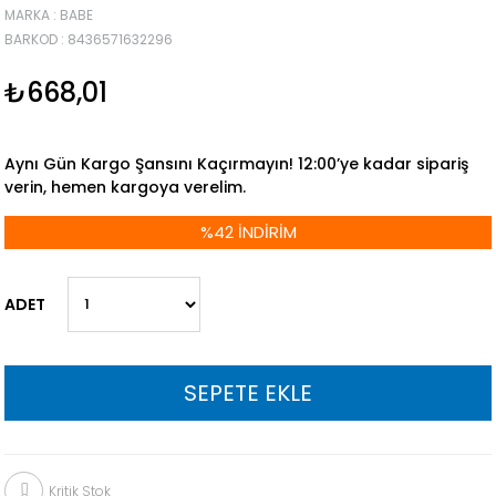
MARKA
:
BABE
BARKOD
:
8436571632296
₺668,01
Aynı Gün Kargo Şansını Kaçırmayın! 12:00’ye kadar sipariş
verin, hemen kargoya verelim.
%
42
İNDIRIM
ADET
Kritik Stok