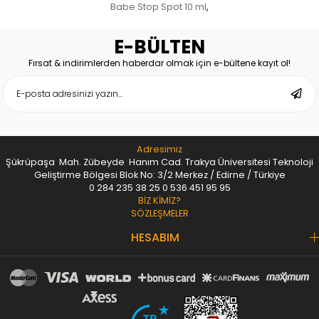
Babe Stop Spot 10 ml
,
E-BÜLTEN
Fırsat & indirimlerden haberdar olmak için e-bültene kayıt ol!
Adresimiz
Şükrüpaşa Mah. Zübeyde Hanım Cad. Trakya Üniversitesi Teknoloji
Geliştirme Bölgesi Blok No: 3/2 Merkez / Edirne / Türkiye
0 284 235 38 25
0 536 451 95 95
BİZ KİMİZ?
SÖZLEŞMELER
HESABIM