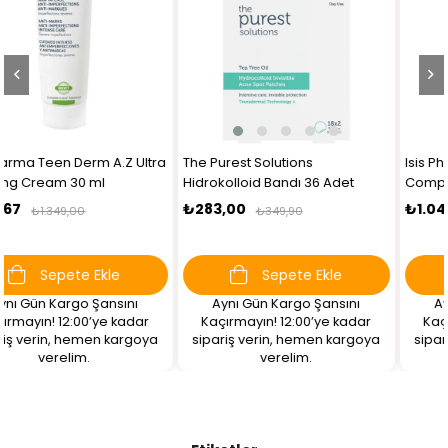
The Purest Solutions
Isis Pharma Teen Derm Hydra
Hidrokolloid Bandı 36 Adet
Compensating Soothing
Moisturizer 100ml
₺283,00
₺1.041,02
₺349,90
₺1.409,00
Sepete Ekle
Sepete Ekle
Aynı Gün Kargo Şansını
Aynı Gün Kargo Şansını
Kaçırmayın! 12:00’ye kadar
Kaçırmayın! 12:00’ye kadar
sipariş verin, hemen kargoya
sipariş verin, hemen kargoya
verelim.
verelim.