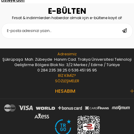
Listeye dön
E-BÜLTEN
Fırsat & indirimlerden haberdar olmak için e-bültene kayıt ol!
Adresimiz
Şükrüpaşa Mah. Zübeyde Hanım Cad. Trakya Üniversitesi Teknoloji
Geliştirme Bölgesi Blok No: 3/2 Merkez / Edirne / Türkiye
0 284 235 38 25
0 536 451 95 95
BİZ KİMİZ?
SÖZLEŞMELER
HESABIM