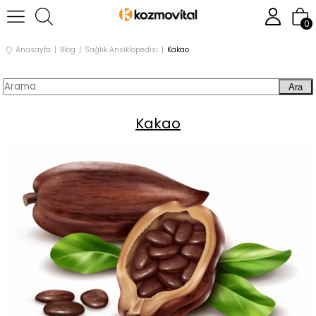
0
Anasayfa
Blog
Sağlık Ansiklopedisi
Kakao
Ara
Kakao