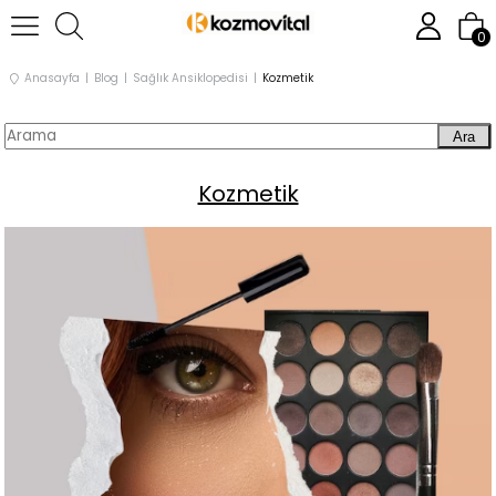
0
Anasayfa
Blog
Sağlık Ansiklopedisi
Kozmetik
Ara
Kozmetik