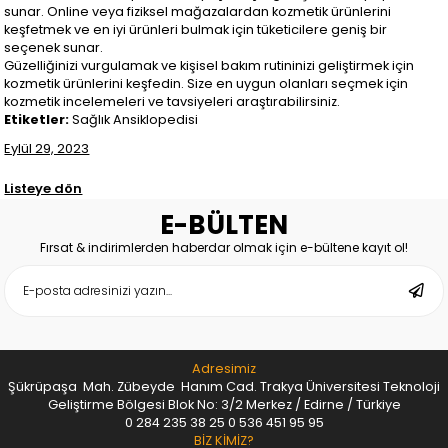
sunar. Online veya fiziksel mağazalardan kozmetik ürünlerini
keşfetmek ve en iyi ürünleri bulmak için tüketicilere geniş bir
seçenek sunar.
Güzelliğinizi vurgulamak ve kişisel bakım rutininizi geliştirmek için
kozmetik ürünlerini keşfedin. Size en uygun olanları seçmek için
kozmetik incelemeleri ve tavsiyeleri araştırabilirsiniz.
Etiketler:
Sağlık Ansiklopedisi
Eylül 29, 2023
Listeye dön
E-BÜLTEN
Fırsat & indirimlerden haberdar olmak için e-bültene kayıt ol!
Adresimiz
Şükrüpaşa Mah. Zübeyde Hanım Cad. Trakya Üniversitesi Teknoloji
Geliştirme Bölgesi Blok No: 3/2 Merkez / Edirne / Türkiye
0 284 235 38 25
0 536 451 95 95
BİZ KİMİZ?