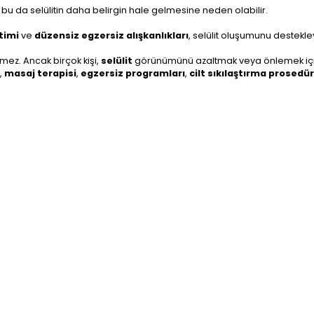
, bu da selülitin daha belirgin hale gelmesine neden olabilir.
timi
ve
düzensiz egzersiz alışkanlıkları
, selülit oluşumunu destekley
lemez. Ancak birçok kişi,
selülit
görünümünü azaltmak veya önlemek için
,
masaj terapisi
,
egzersiz programları
,
cilt sıkılaştırma prosedür