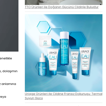
TTO Ürünleri ile Doğanın Gücünü Cildinle Buluştur
enellikle
m, dolaşımın
uz anlamına
Uriage Ürünleri ile Cildine Fransız Dokunuşu: Termal
veya
Suyun Gücü