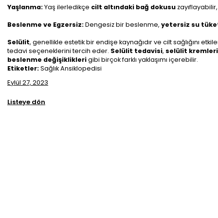
Yaşlanma:
Yaş ilerledikçe
cilt altındaki bağ dokusu
zayıflayabilir
Beslenme ve Egzersiz:
Dengesiz bir beslenme,
yetersiz su tüke
Selülit
, genellikle estetik bir endişe kaynağıdır ve cilt sağlığını etki
tedavi seçeneklerini tercih eder.
Selülit tedavisi
,
selülit kremleri
beslenme değişiklikleri
gibi birçok farklı yaklaşımı içerebilir.
Etiketler:
Sağlık Ansiklopedisi
Eylül 27, 2023
Listeye dön