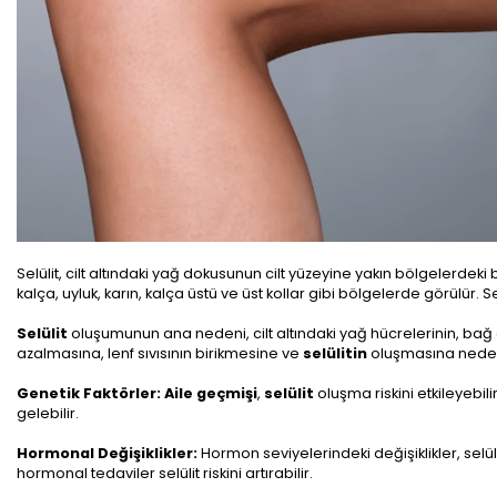
Selülit, cilt altındaki yağ dokusunun cilt yüzeyine yakın bölgelerde
kalça, uyluk, karın, kalça üstü ve üst kollar gibi bölgelerde görülür. 
Selülit
oluşumunun ana nedeni, cilt altındaki yağ hücrelerinin, bağ
azalmasına, lenf sıvısının birikmesine ve
selülitin
oluşmasına neden
Genetik Faktörler:
Aile geçmişi
,
selülit
oluşma riskini etkileyebili
gelebilir.
Hormonal Değişiklikler:
Hormon seviyelerindeki değişiklikler, selüli
hormonal tedaviler selülit riskini artırabilir.