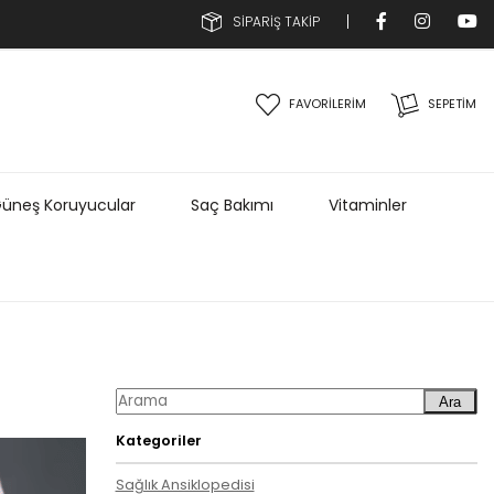
SİPARİŞ TAKİP
FAVORİLERİM
SEPETIM
üneş Koruyucular
Saç Bakımı
Vitaminler
Ara
Kategoriler
Sağlık Ansiklopedisi