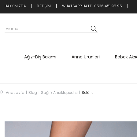
HAKKIMIZDA
İLETİŞİM
WHATSAPP HATTI: 0536 451 95 95
Ağız-Diş Bakımı
Anne Ürünleri
Bebek Akse
Anasayfa
Blog
Sağlık Ansiklopedisi
Selülit