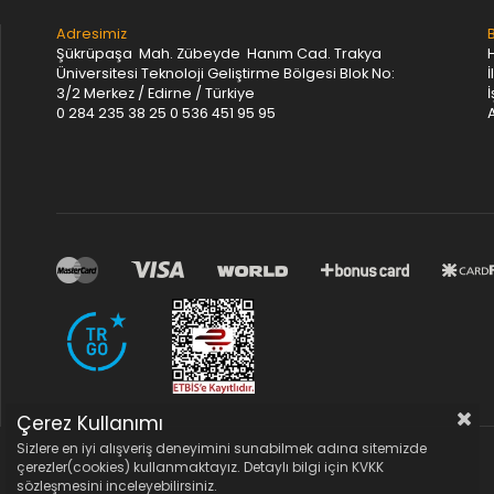
Adresimiz
Şükrüpaşa Mah. Zübeyde Hanım Cad. Trakya
Üniversitesi Teknoloji Geliştirme Bölgesi Blok No:
İ
3/2 Merkez / Edirne / Türkiye
0 284 235 38 25
0 536 451 95 95
A
Çerez Kullanımı
Sizlere en iyi alışveriş deneyimini sunabilmek adına sitemizde
çerezler(cookies) kullanmaktayız. Detaylı bilgi için KVKK
sözleşmesini inceleyebilirsiniz.