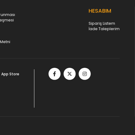
HESABIM
orunması
leşmesi
Sipariş Listem
İade Taleplerim
Metni
App Store