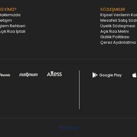
BİZ KİMİZ?
SÖZLEŞMELER
Hakkımızda
Kişisel Verilerin K
letişim
Mesafeli Satış Söz
İşlem Rehberi
Üyelik Sözleşmesi
çık Rıza İptali
Açık Rıza Metni
Gizlilik Politikası
Çerez Aydınlatma 
Google Play