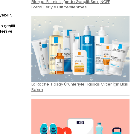
Filorga: Bilimin Işığında Gençlik Sırrı | NCEF
Formülleriyle Cilt Yenilenmesi
ebilir.
 çeşitli
leri
ve
La Roche-Posay Ürünleriyle Hassas Ciltler İçin Etkili
Bakım