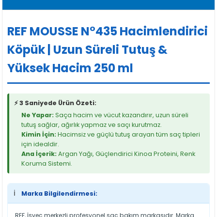
REF MOUSSE N°435 Hacimlendirici
Köpük | Uzun Süreli Tutuş &
Yüksek Hacim 250 ml
⚡ 3 Saniyede Ürün Özeti:
Ne Yapar:
Saça hacim ve vücut kazandırır, uzun süreli
tutuş sağlar, ağırlık yapmaz ve saçı kurutmaz.
Kimin İçin:
Hacimsiz ve güçlü tutuş arayan tüm saç tipleri
için idealdir.
Ana İçerik:
Argan Yağı, Güçlendirici Kinoa Proteini, Renk
Koruma Sistemi.
ℹ️
Marka Bilgilendirmesi:
REF, İsveç merkezli profesyonel saç bakım markasıdır. Marka