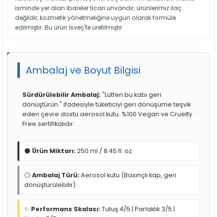
isminde yer alan ibareler ticari unvandır; ürünlerimiz ilaç
değildir, kozmetik yönetmeliğine uygun olarak formüle
edilmiştir. Bu ürün İsveç'te üretilmiştir.
Ambalaj ve Boyut Bilgisi
Sürdürülebilir Ambalaj:
"Lütfen bu kabı geri
dönüştürün." ifadesiyle tüketiciyi geri dönüşüme teşvik
eden çevre dostu aerosol kutu. %100 Vegan ve Cruelty
Free sertifikalıdır.
⚫
Ürün Miktarı:
250 ml / 8.45 fl. oz.
⚪
Ambalaj Türü:
Aerosol kutu (Basınçlı kap, geri
dönüştürülebilir)
✨
Performans Skalası:
Tutuş 4/5 | Parlaklık 3/5 |