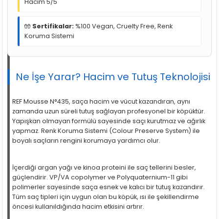
Hacim 5/5
🧤
Sertifikalar:
%100 Vegan, Cruelty Free, Renk
Koruma Sistemi
Ne İşe Yarar? Hacim ve Tutuş Teknolojisi
REF Mousse N°435, saça hacim ve vücut kazandıran, aynı
zamanda uzun süreli tutuş sağlayan profesyonel bir köpüktür.
Yapışkan olmayan formülü sayesinde saçı kurutmaz ve ağırlık
yapmaz. Renk Koruma Sistemi (Colour Preserve System) ile
boyalı saçların rengini korumaya yardımcı olur.
İçerdiği argan yağı ve kinoa proteini ile saç tellerini besler,
güçlendirir. VP/VA copolymer ve Polyquaternium-11 gibi
polimerler sayesinde saça esnek ve kalıcı bir tutuş kazandırır.
Tüm saç tipleri için uygun olan bu köpük, ısı ile şekillendirme
öncesi kullanıldığında hacim etkisini artırır.