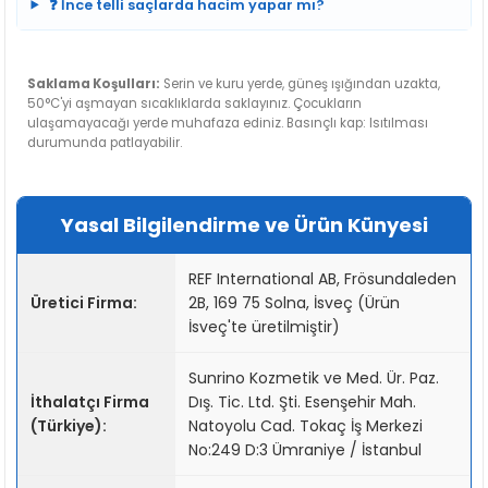
❓ İnce telli saçlarda hacim yapar mı?
Saklama Koşulları:
Serin ve kuru yerde, güneş ışığından uzakta,
50°C'yi aşmayan sıcaklıklarda saklayınız. Çocukların
ulaşamayacağı yerde muhafaza ediniz. Basınçlı kap: Isıtılması
durumunda patlayabilir.
Yasal Bilgilendirme ve Ürün Künyesi
REF International AB, Frösundaleden
Üretici Firma:
2B, 169 75 Solna, İsveç (Ürün
İsveç'te üretilmiştir)
Sunrino Kozmetik ve Med. Ür. Paz.
İthalatçı Firma
Dış. Tic. Ltd. Şti. Esenşehir Mah.
(Türkiye):
Natoyolu Cad. Tokaç İş Merkezi
No:249 D:3 Ümraniye / İstanbul