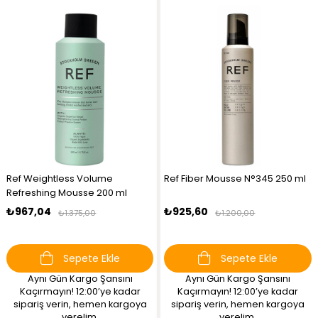
Ref Weightless Volume
Ref Fiber Mousse N°345 250 ml
Refreshing Mousse 200 ml
₺967,04
₺925,60
₺1.375,00
₺1.200,00
Sepete Ekle
Sepete Ekle
Aynı Gün Kargo Şansını
Aynı Gün Kargo Şansını
Kaçırmayın! 12:00’ye kadar
Kaçırmayın! 12:00’ye kadar
sipariş verin, hemen kargoya
sipariş verin, hemen kargoya
verelim.
verelim.