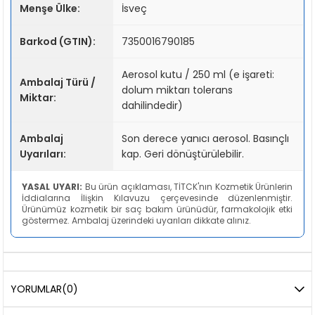
Menşe Ülke:
İsveç
Barkod (GTIN):
7350016790185
Aerosol kutu / 250 ml (e işareti:
Ambalaj Türü /
dolum miktarı tolerans
Miktar:
dahilindedir)
Ambalaj
Son derece yanıcı aerosol. Basınçlı
Uyarıları:
kap. Geri dönüştürülebilir.
YASAL UYARI:
Bu ürün açıklaması, TİTCK'nın Kozmetik Ürünlerin
İddialarına İlişkin Kılavuzu çerçevesinde düzenlenmiştir.
Ürünümüz kozmetik bir saç bakım ürünüdür, farmakolojik etki
göstermez. Ambalaj üzerindeki uyarıları dikkate alınız.
YORUMLAR
(0)