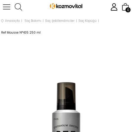
0
Anasayfa
Saç Bakımı
Saç Şekillendiriciler
Saç Köpüğü
Ref Mousse N°435 250 ml