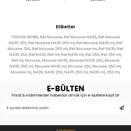
Etiketler
7350016790185
Ref Mousse
Ref Mousse N435
Ref Mousse
,
,
,
N435 250
Ref Mousse N435 250 ml
Ref Mousse N435 ml
Ref
,
,
,
Mousse 250
Ref Mousse 250 ml
Ref Mousse ml
Ref N435
Ref
,
,
,
,
N435 250
Ref N435 250 ml
Ref N435 ml
Ref 250
Ref 250 ml
,
,
,
,
,
Ref ml
Mousse
Mousse N435
Mousse N435 250
Mousse
,
,
,
,
N435 250 ml
Mousse N435 ml
Mousse 250
Mousse 250 ml
,
,
,
,
Mousse ml
N435
N435 250
N435 250 ml
N435 ml
250 ml
,
,
,
,
,
,
E-BÜLTEN
Fırsat & indirimlerden haberdar olmak için e-bültene kayıt ol!
Adresimiz