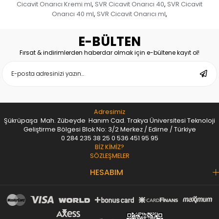
Cicavit Onarıcı Kremi ml
SVR Cicavit Onarıcı 40
SVR Cicavit
,
,
Onarıcı 40 ml
SVR Cicavit Onarıcı ml
,
,
E-BÜLTEN
Fırsat & indirimlerden haberdar olmak için e-bültene kayıt ol!
Adresimiz
Şükrüpaşa Mah. Zübeyde Hanım Cad. Trakya Üniversitesi Teknoloji
Geliştirme Bölgesi Blok No: 3/2 Merkez / Edirne / Türkiye
0 284 235 38 25
0 536 451 95 95
BİZ KİMİZ?
SÖZLEŞMELER
HESABIM