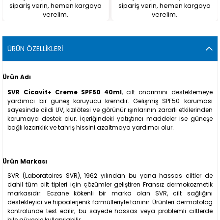
sipariş verin, hemen kargoya
sipariş verin, hemen kargoya
verelim.
verelim.
ÜRÜN ÖZELLIKLERI
Ürün Adı
SVR Cicavit+ Creme SPF50 40ml
, cilt onarımını desteklemeye
yardımcı bir güneş koruyucu kremdir. Gelişmiş SPF50 koruması
sayesinde cildi UV, kızılötesi ve görünür ışınlarının zararlı etkilerinden
korumaya destek olur. İçeriğindeki yatıştırıcı maddeler ise güneşe
bağlı kızarıklık ve tahriş hissini azaltmaya yardımcı olur.
Ürün Markası
SVR (Laboratoires SVR), 1962 yılından bu yana hassas ciltler de
dahil tüm cilt tipleri için çözümler geliştiren Fransız dermokozmetik
markasıdır. Eczane kökenli bir marka olan SVR, cilt sağlığını
destekleyici ve hipoalerjenik formülleriyle tanınır. Ürünleri dermatolog
kontrolünde test edilir; bu sayede hassas veya problemli ciltlerde
bile güvenle kullanılabilir.