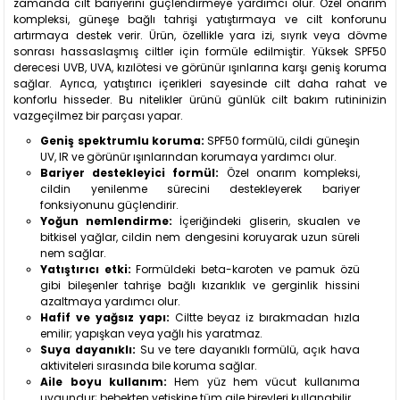
zamanda cilt bariyerini güçlendirmeye yardımcı olur. Özel onarım
kompleksi, güneşe bağlı tahrişi yatıştırmaya ve cilt konforunu
artırmaya destek verir. Ürün, özellikle yara izi, sıyrık veya dövme
sonrası hassaslaşmış ciltler için formüle edilmiştir. Yüksek SPF50
derecesi UVB, UVA, kızılötesi ve görünür ışınlarına karşı geniş koruma
sağlar. Ayrıca, yatıştırıcı içerikleri sayesinde cilt daha rahat ve
konforlu hisseder. Bu nitelikler ürünü günlük cilt bakım rutininizin
vazgeçilmez bir parçası yapar.
Geniş spektrumlu koruma:
SPF50 formülü, cildi güneşin
UV, IR ve görünür ışınlarından korumaya yardımcı olur.
Bariyer destekleyici formül:
Özel onarım kompleksi,
cildin yenilenme sürecini destekleyerek bariyer
fonksiyonunu güçlendirir.
Yoğun nemlendirme:
İçeriğindeki gliserin, skualen ve
bitkisel yağlar, cildin nem dengesini koruyarak uzun süreli
nem sağlar.
Yatıştırıcı etki:
Formüldeki beta-karoten ve pamuk özü
gibi bileşenler tahrişe bağlı kızarıklık ve gerginlik hissini
azaltmaya yardımcı olur.
Hafif ve yağsız yapı:
Ciltte beyaz iz bırakmadan hızla
emilir; yapışkan veya yağlı his yaratmaz.
Suya dayanıklı:
Su ve tere dayanıklı formülü, açık hava
aktiviteleri sırasında bile koruma sağlar.
Aile boyu kullanım:
Hem yüz hem vücut kullanıma
uygundur; bebekten yetişkine tüm aile bireyleri kullanabilir.