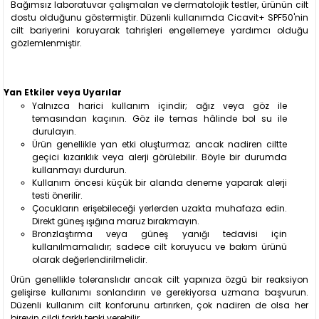
Bağımsız laboratuvar çalışmaları ve dermatolojik testler, ürünün cilt
dostu olduğunu göstermiştir. Düzenli kullanımda Cicavit+ SPF50'nin
cilt bariyerini koruyarak tahrişleri engellemeye yardımcı olduğu
gözlemlenmiştir.
Yan Etkiler veya Uyarılar
Yalnızca harici kullanım içindir; ağız veya göz ile
temasından kaçının. Göz ile temas hâlinde bol su ile
durulayın.
Ürün genellikle yan etki oluşturmaz; ancak nadiren ciltte
geçici kızarıklık veya alerji görülebilir. Böyle bir durumda
kullanmayı durdurun.
Kullanım öncesi küçük bir alanda deneme yaparak alerji
testi önerilir.
Çocukların erişebileceği yerlerden uzakta muhafaza edin.
Direkt güneş ışığına maruz bırakmayın.
Bronzlaştırma veya güneş yanığı tedavisi için
kullanılmamalıdır; sadece cilt koruyucu ve bakım ürünü
olarak değerlendirilmelidir.
Ürün genellikle toleranslıdır ancak cilt yapınıza özgü bir reaksiyon
gelişirse kullanımı sonlandırın ve gerekiyorsa uzmana başvurun.
Düzenli kullanım cilt konforunu artırırken, çok nadiren de olsa her
bireyin cildi farklı tepki verebilir.