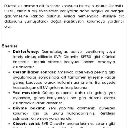
Düzenli kullanımda cilt üzerinde koruyucu bir etki oluşturur. Cicavit+
SPF50, cildinizi dış etkenlerden koruyarak daha sağlıklı ve dengeli
görünmesine katkıda bulunur. Ayrıca nemlendirici etkisiyle cilt
dokusunu yumuşatarak doğal elastikiyetini korumaya yardımcı
olur.
Öneriler
Doktor/onay:
Dermatologlar, bariyeri zayıflamış veya
tahriş olmuş ciltlerde SVR Cicavit+ SPF50 gibi ürünleri
önerebilir. Hasarlı ciltlerde koruyucu bakım amacıyla
kullanılabilir.
Cerrahi/lazer sonrası:
Ameliyat, lazer veya peeling gibi
uygulamalar sonrasında, cilt tamamen iyileşene kadar
güneş koruyucu olarak kullanılması önerilir. Bu sayede
hassaslaşan cilt UV ışınlarına karşı korunur.
Yaz mevsimi:
Güneş ışınlarının daha dik geldiği yaz
aylarında, güneş koruyucuyu her gün düzenli olarak
kullanmak cildinizi destekler.
Dövme bakımı:
Yeni yapılmış dövmenizi güneşten
korumak için bu ürünü kullanabilirsiniz. Renklerin
solmasını önlemeye yardımcı olur.
Cicavit serisi:
SVR Cicavit+ onarıcı krem ve serum gibi