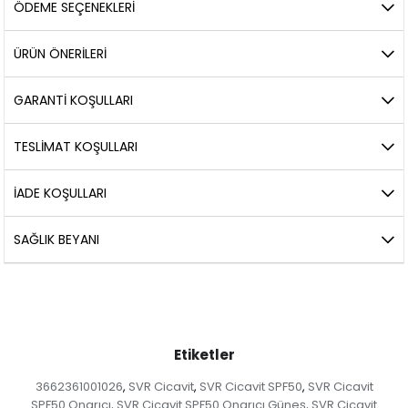
ÖDEME SEÇENEKLERI
ÜRÜN ÖNERILERI
GARANTİ KOŞULLARI
TESLİMAT KOŞULLARI
İADE KOŞULLARI
SAĞLIK BEYANI
Etiketler
3662361001026
SVR Cicavit
SVR Cicavit SPF50
SVR Cicavit
,
,
,
SPF50 Onarıcı
SVR Cicavit SPF50 Onarıcı Güneş
SVR Cicavit
,
,