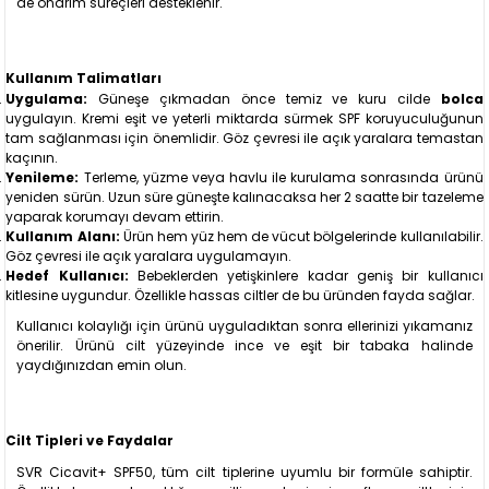
de onarım süreçleri desteklenir.
Kullanım Talimatları
Uygulama:
Güneşe çıkmadan önce temiz ve kuru cilde
bolca
uygulayın. Kremi eşit ve yeterli miktarda sürmek SPF koruyuculuğunun
tam sağlanması için önemlidir. Göz çevresi ile açık yaralara temastan
kaçının.
Yenileme:
Terleme, yüzme veya havlu ile kurulama sonrasında ürünü
yeniden sürün. Uzun süre güneşte kalınacaksa her 2 saatte bir tazeleme
yaparak korumayı devam ettirin.
Kullanım Alanı:
Ürün hem yüz hem de vücut bölgelerinde kullanılabilir.
Göz çevresi ile açık yaralara uygulamayın.
Hedef Kullanıcı:
Bebeklerden yetişkinlere kadar geniş bir kullanıcı
kitlesine uygundur. Özellikle hassas ciltler de bu üründen fayda sağlar.
Kullanıcı kolaylığı için ürünü uyguladıktan sonra ellerinizi yıkamanız
önerilir. Ürünü cilt yüzeyinde ince ve eşit bir tabaka halinde
yaydığınızdan emin olun.
Cilt Tipleri ve Faydalar
SVR Cicavit+ SPF50, tüm cilt tiplerine uyumlu bir formüle sahiptir.