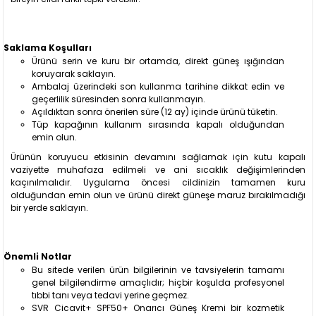
Saklama Koşulları
Ürünü serin ve kuru bir ortamda, direkt güneş ışığından
koruyarak saklayın.
Ambalaj üzerindeki son kullanma tarihine dikkat edin ve
geçerlilik süresinden sonra kullanmayın.
Açıldıktan sonra önerilen süre (12 ay) içinde ürünü tüketin.
Tüp kapağının kullanım sırasında kapalı olduğundan
emin olun.
Ürünün koruyucu etkisinin devamını sağlamak için kutu kapalı
vaziyette muhafaza edilmeli ve ani sıcaklık değişimlerinden
kaçınılmalıdır. Uygulama öncesi cildinizin tamamen kuru
olduğundan emin olun ve ürünü direkt güneşe maruz bırakılmadığı
bir yerde saklayın.
Önemli Notlar
Bu sitede verilen ürün bilgilerinin ve tavsiyelerin tamamı
genel bilgilendirme amaçlıdır; hiçbir koşulda profesyonel
tıbbi tanı veya tedavi yerine geçmez.
SVR Cicavit+ SPF50+ Onarıcı Güneş Kremi bir kozmetik