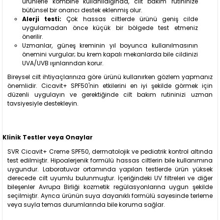
ürünlerle kombine kullanıldığında, cilt bakım rutininize
bütünsel bir onarıcı destek eklenmiş olur.
Alerji testi:
Çok hassas ciltlerde ürünü geniş cilde
uygulamadan önce küçük bir bölgede test etmeniz
önerilir.
Uzmanlar, güneş kreminin yıl boyunca kullanılmasının
önemini vurgular; bu krem kapalı mekanlarda bile cildinizi
UVA/UVB ışınlarından korur.
Bireysel cilt ihtiyaçlarınıza göre ürünü kullanırken gözlem yapmanız
önemlidir. Cicavit+ SPF50'nin etkilerini en iyi şekilde görmek için
düzenli uygulayın ve gerektiğinde cilt bakım rutininizi uzman
tavsiyesiyle destekleyin.
Klinik Testler veya Onaylar
SVR Cicavit+ Creme SPF50, dermatolojik ve pediatrik kontrol altında
test edilmiştir. Hipoalerjenik formülü hassas ciltlerin bile kullanımına
uygundur. Laboratuvar ortamında yapılan testlerde ürün yüksek
derecede cilt uyumlu bulunmuştur. İçeriğindeki UV filtreleri ve diğer
bileşenler Avrupa Birliği kozmetik regülasyonlarına uygun şekilde
seçilmiştir. Ayrıca ürünün suya dayanıklı formülü sayesinde terleme
veya suyla temas durumlarında bile koruma sağlar.