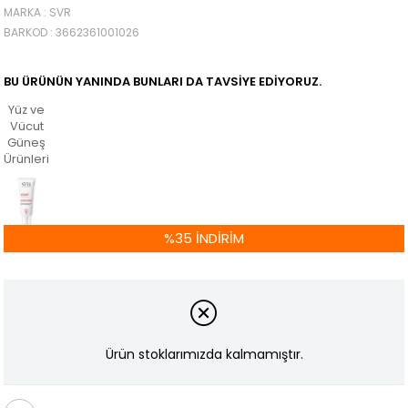
MARKA
:
SVR
BARKOD
:
3662361001026
BU ÜRÜNÜN YANINDA BUNLARI DA TAVSIYE EDIYORUZ.
Yüz ve
Vücut
Güneş
Ürünleri
%
35
İNDIRIM
Ürün stoklarımızda kalmamıştır.