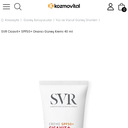
0
Anasayfa
Güneş Koruyucular
Yüz ve Vücut Güneş Ürünleri
SVR Cicavit+ SPF50+ Onarıcı Güneş Kremi 40 ml