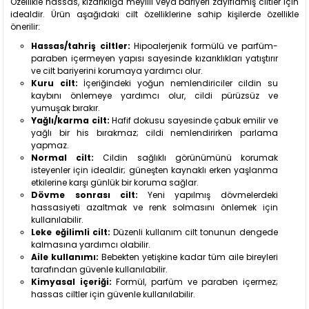
Özellikle hassas, kızarıklığa meyilli veya bariyeri zayıflamış ciltler için
idealdir. Ürün aşağıdaki cilt özelliklerine sahip kişilerde özellikle
önerilir:
Hassas/tahriş ciltler:
Hipoalerjenik formülü ve parfüm-
paraben içermeyen yapısı sayesinde kızarıklıkları yatıştırır
ve cilt bariyerini korumaya yardımcı olur.
Kuru cilt:
İçeriğindeki yoğun nemlendiriciler cildin su
kaybını önlemeye yardımcı olur, cildi pürüzsüz ve
yumuşak bırakır.
Yağlı/karma cilt:
Hafif dokusu sayesinde çabuk emilir ve
yağlı bir his bırakmaz; cildi nemlendirirken parlama
yapmaz.
Normal cilt:
Cildin sağlıklı görünümünü korumak
isteyenler için idealdir; güneşten kaynaklı erken yaşlanma
etkilerine karşı günlük bir koruma sağlar.
Dövme sonrası cilt:
Yeni yapılmış dövmelerdeki
hassasiyeti azaltmak ve renk solmasını önlemek için
kullanılabilir.
Leke eğilimli cilt:
Düzenli kullanım cilt tonunun dengede
kalmasına yardımcı olabilir.
Aile kullanımı:
Bebekten yetişkine kadar tüm aile bireyleri
tarafından güvenle kullanılabilir.
Kimyasal içeriği:
Formül, parfüm ve paraben içermez;
hassas ciltler için güvenle kullanılabilir.