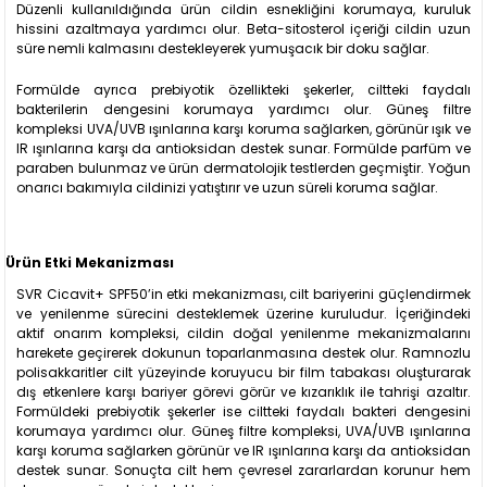
Düzenli kullanıldığında ürün cildin esnekliğini korumaya, kuruluk
hissini azaltmaya yardımcı olur. Beta-sitosterol içeriği cildin uzun
süre nemli kalmasını destekleyerek yumuşacık bir doku sağlar.
Formülde ayrıca prebiyotik özellikteki şekerler, ciltteki faydalı
bakterilerin dengesini korumaya yardımcı olur. Güneş filtre
kompleksi UVA/UVB ışınlarına karşı koruma sağlarken, görünür ışık ve
IR ışınlarına karşı da antioksidan destek sunar. Formülde parfüm ve
paraben bulunmaz ve ürün dermatolojik testlerden geçmiştir. Yoğun
onarıcı bakımıyla cildinizi yatıştırır ve uzun süreli koruma sağlar.
Ürün Etki Mekanizması
SVR Cicavit+ SPF50’in etki mekanizması, cilt bariyerini güçlendirmek
ve yenilenme sürecini desteklemek üzerine kuruludur. İçeriğindeki
aktif onarım kompleksi, cildin doğal yenilenme mekanizmalarını
harekete geçirerek dokunun toparlanmasına destek olur. Ramnozlu
polisakkaritler cilt yüzeyinde koruyucu bir film tabakası oluşturarak
dış etkenlere karşı bariyer görevi görür ve kızarıklık ile tahrişi azaltır.
Formüldeki prebiyotik şekerler ise ciltteki faydalı bakteri dengesini
korumaya yardımcı olur. Güneş filtre kompleksi, UVA/UVB ışınlarına
karşı koruma sağlarken görünür ve IR ışınlarına karşı da antioksidan
destek sunar. Sonuçta cilt hem çevresel zararlardan korunur hem