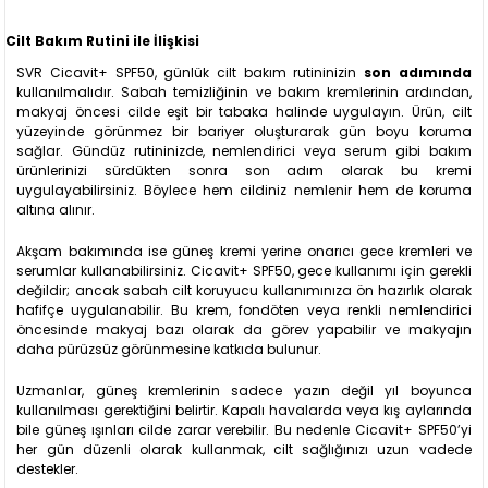
Cilt Bakım Rutini ile İlişkisi
SVR Cicavit+ SPF50, günlük cilt bakım rutininizin
son adımında
kullanılmalıdır. Sabah temizliğinin ve bakım kremlerinin ardından,
makyaj öncesi cilde eşit bir tabaka halinde uygulayın. Ürün, cilt
yüzeyinde görünmez bir bariyer oluşturarak gün boyu koruma
sağlar. Gündüz rutininizde, nemlendirici veya serum gibi bakım
ürünlerinizi sürdükten sonra son adım olarak bu kremi
uygulayabilirsiniz. Böylece hem cildiniz nemlenir hem de koruma
altına alınır.
Akşam bakımında ise güneş kremi yerine onarıcı gece kremleri ve
serumlar kullanabilirsiniz. Cicavit+ SPF50, gece kullanımı için gerekli
değildir; ancak sabah cilt koruyucu kullanımınıza ön hazırlık olarak
hafifçe uygulanabilir. Bu krem, fondöten veya renkli nemlendirici
öncesinde makyaj bazı olarak da görev yapabilir ve makyajın
daha pürüzsüz görünmesine katkıda bulunur.
Uzmanlar, güneş kremlerinin sadece yazın değil yıl boyunca
kullanılması gerektiğini belirtir. Kapalı havalarda veya kış aylarında
bile güneş ışınları cilde zarar verebilir. Bu nedenle Cicavit+ SPF50’yi
her gün düzenli olarak kullanmak, cilt sağlığınızı uzun vadede
destekler.