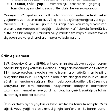
Hipoalerjenik yapı:
Dermatolojik testlerden geçmiş
formülü sayesinde hassas ciltler dahil herkese uygundur.
Güneşin UVA ışınları cilt alt katmanlarına nüfuz ederek erken
yaşlanmaya neden olabilir; UVB ışınları ise güneş yanığına yol açar.
Cicavit+ SPF50, her iki ışın türüne karşı cildi korumaya yardımcı
olarak uzun vadede cilt sağlığını destekler. Hafif dokulu formülü ise
ciltte ince bir koruyucu tabaka oluşturarak nem kaybını önlemeye ve
dış etkenlere karşı direnci artırmaya katkıda bulunur.
Ürün Açıklaması
SVR Cicavit+ Creme SPF50, cilt onarımını destekleyen yoğun bakım
özellikli bir güneş koruyucu kremdir. İçeriğinde niacinamide (Vitamin
B3), beta-karoten, skualen ve gliserin gibi güçlü nemlendirici
bileşenler bulunur. Bu sayede cildin nem dengesi korunur ve uzun
süreli nemlendirme sağlanır. Ramnozlu polisakkaritler cilt yüzeyinde
koruyucu bir film tabakası oluşturarak patojenik bakterilerin
tutunmasını engellemeye yardımcı olur; bu içerik kızarıklığı ve tahrişi
azaltmaya katkıda bulunur.
Ürün, cilde kolayca yayılan ve hızla emilen bir formüle sahiptir. Ciltte
ağırlık veya yağlı his bırakmadığı için konforlu bir kullanım sunar.