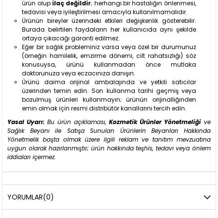
ürün olup
ilaç değildir
; herhangi bir hastalığın önlenmesi,
tedavisi veya iyileştirilmesi amacıyla kullanılmamalıdır.
Ürünün bireyler üzerindeki etkileri değişkenlik gösterebilir.
Burada belirtilen faydaların her kullanıcıda aynı şekilde
ortaya çıkacağı garanti edilmez.
Eğer bir sağlık probleminiz varsa veya özel bir durumunuz
(örneğin hamilelik, emzirme dönemi, cilt rahatsızlığı) söz
konusuysa, ürünü kullanmadan önce mutlaka
doktorunuza veya eczacınıza danışın.
Ürünü daima orijinal ambalajında ve yetkili satıcılar
üzerinden temin edin. Son kullanma tarihi geçmiş veya
bozulmuş ürünleri kullanmayın; ürünün orijinalliğinden
emin olmak için resmi distribütör kanallarını tercih edin.
Yasal Uyarı:
Bu ürün açıklaması,
Kozmetik Ürünler Yönetmeliği
ve
Sağlık Beyanı ile Satışa Sunulan Ürünlerin Beyanları Hakkında
Yönetmelik başta olmak üzere ilgili reklam ve tanıtım mevzuatına
uygun olarak hazırlanmıştır; ürün hakkında teşhis, tedavi veya önlem
iddiaları içermez.
YORUMLAR
(0)